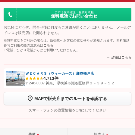
まずは在庫確認・見積り依頼
無料電話でお問い合わせ
お気軽にどうぞ。問合せ後に何度もご連絡が届くことはありません。 メールア
ドレスは販売店に公開されません。
※無料電話をご利用の場合は、販売店へお客様の電話番号が通知されます。無料電話
番号ご利用の際の注意点は
こちら
IP電話、ひかり電話からはご利用いただけません。
詳細はこちら
ＷＥＣＡＲＳ（ウィーカーズ）瀬谷橋戸店
4.7
13件
【STEP1】
認証画面でグーネットを友だち追加してから「許可する」ボタンを押
〒246-0037 神奈川県横浜市瀬谷区橋戸２－３９－１２
します
MAPで販売店までのルートを確認する
【STEP2】
トーク画面で
ボタンをタップして問い合わせを
完了してください。
スマートフォンの位置情報をONにしてください
こちら
装備
販売店