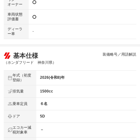
オーナー
車両状態
評価書
ディーラ
-
ー車
基本仕様
装備略号／用語解説
（ホンダフリード 神奈川県）
年式（初度
2026(令和8)年
登録）
排気量
1500cc
乗車定員
６名
ドア
5D
エコカー減
－
税対象車