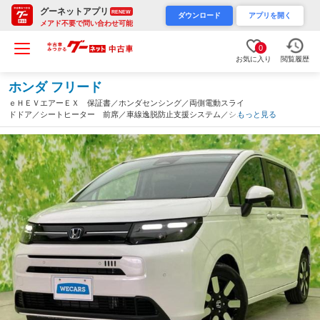
グーネットアプリ
RENEW
ダウンロード
アプリを開く
メアド不要で問い合わせ可能
0
お気に入り
閲覧履歴
ホンダ フリード
ｅＨＥＶエアーＥＸ 保証書／ホンダセンシング／両側電動スライ
ドドア／シートヒーター 前席／車線逸脱防止支援システム／シー
もっと見る
ト ハーフレザー／ヘッドランプ ＬＥＤ／ＥＢＤ付ＡＢＳ／横滑
り防止装置／アイドリングストップ（神奈川県）