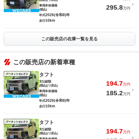
車両本体価格
295.8
万円
(税込)
2026(令和8)年
年式
10km
走行
この販売店の在庫一覧を見る
この販売店の新着車種
タフト
グーネットセレクト
支払総額
194.7
万円
(税込)(リ済込)
車両本体価格
185.2
万円
(税込)
2026(令和8)年
年式
10km
走行
タフト
グーネットセレクト
支払総額
194.7
万円
(税込)(リ済込)
車両本体価格