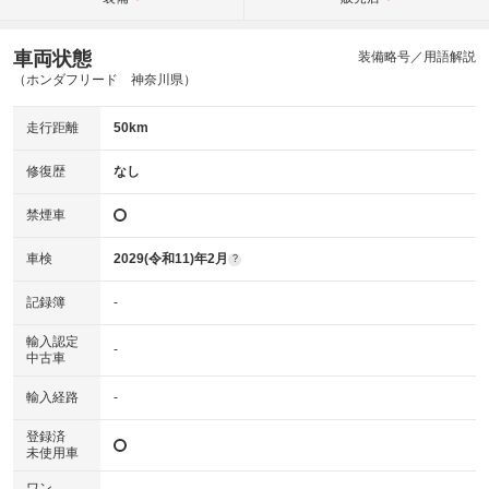
車両状態
装備略号／用語解説
（ホンダフリード 神奈川県）
走行距離
50km
修復歴
なし
禁煙車
車検
2029(令和11)年2月
?
記録簿
-
輸入認定
-
中古車
輸入経路
-
登録済
未使用車
ワン