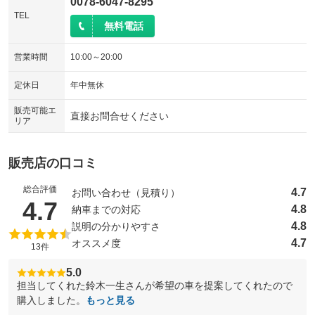
0078-6047-8295
TEL
無料電話
営業時間
10:00～20:00
定休日
年中無休
販売可能エ
直接お問合せください
リア
販売店の口コミ
総合評価
4.7
お問い合わせ（見積り）
（5点満点中）
4.7
4.8
納車までの対応
4.8
説明の分かりやすさ
4.7
オススメ度
13件
5.0
担当してくれた鈴木一生さんが希望の車を提案してくれたので
購入しました。
もっと見る