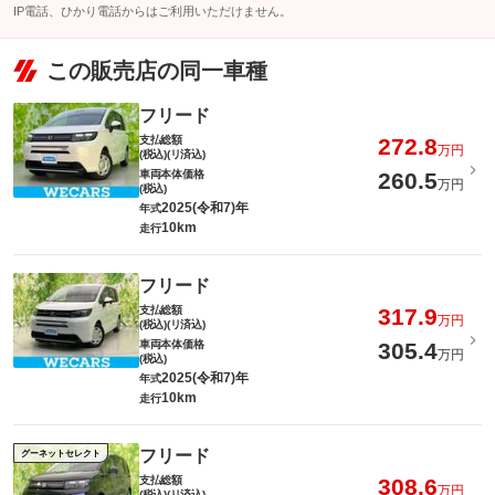
IP電話、ひかり電話からはご利用いただけません。
この販売店の同一車種
フリード
支払総額
272.8
万円
(税込)(リ済込)
車両本体価格
260.5
万円
(税込)
2025(令和7)年
年式
10km
走行
フリード
支払総額
317.9
万円
(税込)(リ済込)
車両本体価格
305.4
万円
(税込)
2025(令和7)年
年式
10km
走行
フリード
グーネットセレクト
支払総額
308.6
万円
(税込)(リ済込)