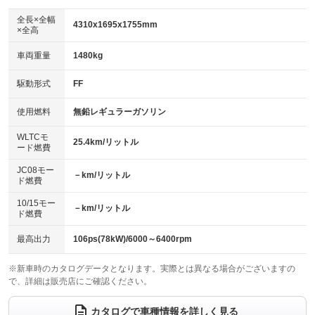
ダウンヒルアシストコントロール
アルミホイール：15インチ
：装備なし
：装備あり
全長×全幅
4310x1695x1755mm
×全高
パワーウィンドウ
盗難防止システム
革シート
ハーフレザーシート
：装備あり
：装備あり
：装備なし
：装備あり
車両重量
1480kg
アイドリングストップ
ドライブレコーダー
キーレス
LEDヘッドランプ
：装備あり
：装備なし
：装備あり
：装備あり
USB入力端子
Bluetooth接続
駆動形式
FF
HID(キセノンライト)
ポータブルナビ
：装備なし
：装備なし
：装備なし
：装備なし
100V電源
クリーンディーゼル
バックカメラ
ETC
使用燃料
無鉛レギュラーガソリン
：装備なし
：装備なし
：装備あり
：装備なし
センターデフロック
エアロ
スマートキー
：装備なし
WLTCモ
：装備なし
：装備なし
25.4km/リットル
ード燃費
レンタカーアップ
展示・試乗車
ローダウン
ランフラットタイヤ
：装備なし
：装備なし
：装備なし
：装備なし
JC08モー
－km/リットル
ド燃費
電動格納ミラー
パワーシート
3列シート
：装備あり
：装備なし
：装備なし
10/15モー
装備略号／用語解説
－km/リットル
ベンチシート
フルフラットシート
ド燃費
：装備なし
：装備なし
チップアップシート
オットマン
：装備なし
：装備なし
最高出力
106ps(78kW)/6000～6400rpm
電動格納サードシート
シートヒーター
：装備なし
：装備あり
※新車時のカタログデータとなります。実際とは異なる場合がございますの
で、詳細は販売店にご確認ください。
ウォークスルー
後席モニター
：装備なし
：装備なし
電動リアゲート
フロントカメラ
カタログで車種情報を詳しく見る
：装備なし
：装備なし