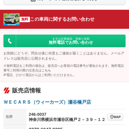
シートエアコン
全周囲カメラ
：装備なし
：装備なし
サイドカメラ
ルーフレール
この車両に関するお問い合わせ
：装備なし
無料
：装備なし
エアサスペンション
ヘッドライトウォッシャー
：装備なし
：装備なし
装備略号／用語解説
まずは在庫確認・見積り依頼
無料電話でお問い合わせ
お気軽にどうぞ。問合せ後に何度もご連絡が届くことはありません。メールア
ドレスは販売店に公開されません。
※無料電話をご利用の場合は、販売店へお客様の電話番号が通知されます。無料電話
番号ご利用の際の注意点は
こちら
IP電話、ひかり電話からはご利用いただけません。
販売店情報
ＷＥＣＡＲＳ（ウィーカーズ）瀬谷橋戸店
246-0037
住所
MAP
神奈川県横浜市瀬谷区橋戸２－３９－１２