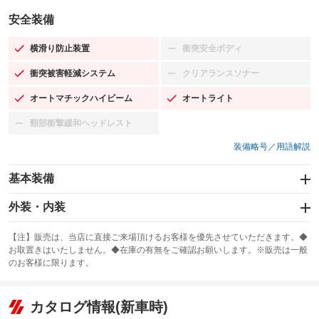
安全装備
横滑り防止装置
衝突安全ボディ
：装備あり
：装備なし
衝突被害軽減システム
クリアランスソナー
：装備あり
：装備なし
オートマチックハイビーム
オートライト
：装備あり
：装備あり
頸部衝撃緩和ヘッドレスト
：装備なし
装備略号／用語解説
基本装備
エアバッグ：運転席/助手席/サイド
外装・内装
：装備あり
スライドドア：両面電動
カーナビ
：装備あり
：装備なし
【注】販売は、当店に直接ご来場頂けるお客様を優先させていただきます。◆
お取置きはいたしません。◆在庫の有無をご確認お願いします。※販売は一般
サンルーフ
ABS
TV
：装備なし
：装備あり
：装備なし
のお客様に限ります。
エアコン
Wエアコン
オーディオ
：装備あり
：装備なし
：装備なし
リフトアップ
パワーステアリング
カタログ情報(新車時)
ビジュアル
：装備なし
：装備あり
：装備なし