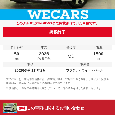
このクルマは2026/05/24まで掲載されていた車輛です。
掲載終了
走行距離
年式
修復歴
排気量
50
2026
1500
なし
km
(令和8)年
cc
車検
車体色
2029(令和11)年2月
プラチナホワイト・パール
支払総額には、車両本体価格の他、保険料、税金、登録等に伴う費用、リサイクル預託金
相当額等、購入時に必要な全ての費用が含まれています。
当該価格は、登録等の時期や地域などについて一定の条件を付した価格になります。
この車両に関するお問い合わせ
無料