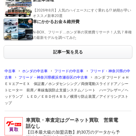
【2026年8月】人気のハイエースにすぐ乗れる!? 納期が早い
オススメ新車20選
車にかかるお金＆維持費
N-BOX、フリード…ホンダ車の実燃費リサーチ！人気７車種
の最新モデルを調べてみた
記事一覧を見る
中古車
ホンダの中古車
フリードの中古車
フリード・神奈川県の中
古車
フリード・神奈川県横浜市瀬谷区の中古車
ホンダ フリード ｅＨ
ＥＶエアーＥＸ 保証書／ホンダセンシング／両側電動スライドドア／シー
トヒーター 前席／車線逸脱防止支援システム／シート ハーフレザー／ヘ
ッドランプ ＬＥＤ／ＥＢＤ付ＡＢＳ／横滑り防止装置／アイドリングスト
ップ
車買取・車査定はグーネット買取 営業電
話なし
【日本最大級の加盟店数】約30万のデータから予