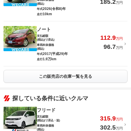
185.2
万円
(税込)
2026(令和8)年
年式
10km
走行
ノート
支払総額
112.9
万円
(税込)(リ済込)
車両本体価格
96.7
万円
(税込)
2017(平成29)年
年式
1.9万km
走行
この販売店の在庫一覧を見る
探している条件に近いクルマ
フリード
支払総額
315.9
万円
(税込)(リ済込・追)
車両本体価格
302.5
万円
(税込)