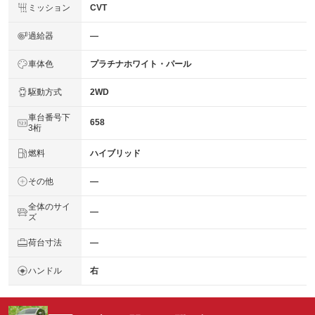
ミッション
CVT
過給器
―
車体色
プラチナホワイト・パール
駆動方式
2WD
車台番号下
658
3桁
燃料
ハイブリッド
その他
―
全体のサイ
―
ズ
荷台寸法
―
ハンドル
右