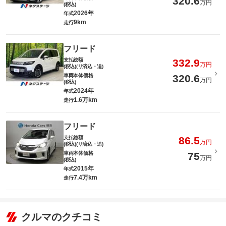
320.6
万円
(税込)
2026年
年式
9km
走行
フリード
支払総額
332.9
万円
(税込)(リ済込・追)
車両本体価格
320.6
万円
(税込)
2024年
年式
1.6万km
走行
フリード
支払総額
86.5
万円
(税込)(リ済込・追)
車両本体価格
75
万円
(税込)
2015年
年式
7.4万km
走行
クルマのクチコミ