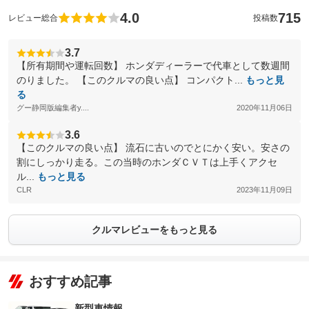
4.0
715
レビュー総合
投稿数
3.7
【所有期間や運転回数】 ホンダディーラーで代車として数週間
のりました。 【このクルマの良い点】 コンパクト...
もっと見
る
グー静岡版編集者y....
2020年11月06日
3.6
【このクルマの良い点】 流石に古いのでとにかく安い。安さの
割にしっかり走る。この当時のホンダＣＶＴは上手くアクセ
ル...
もっと見る
CLR
2023年11月09日
クルマレビューをもっと見る
おすすめ記事
新型車情報