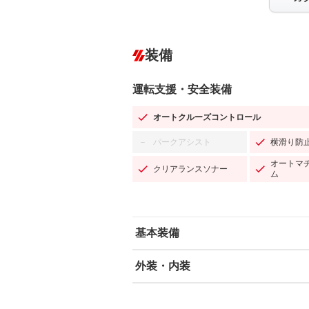
装備
運転支援・安全装備
オートクルーズコントロール
パークアシスト
横滑り防
－
オートマ
クリアランスソナー
ム
基本装備
外装・内装
エアバッグ：運転席/助手席
ABS
エアコン
カーナビ：SDナビ