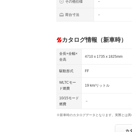
その他仕様
－
荷台寸法
－
カタログ情報（新車時）
全長×全幅×
4710 x 1735 x 1825mm
全高
駆動形式
FF
WLTCモー
19 km/リットル
ド燃費
10/15モード
－
燃費
※新車時のカタログデータとなります。実際とは異
カ