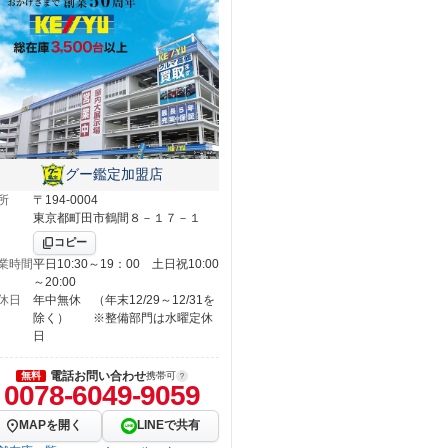
グー鑑定加盟店
所
〒194-0004
東京都町田市鶴間８－１７－１
コピー
業時間
平日10:30～19：00 土日祝10:00
～20:00
休日
年中無休 （年末12/29～12/31を
除く） ※整備部門は水曜定休
日
電話お問い合わせ
無料
携帯可
0078-6049-9059
MAPを開く
LINEで共有