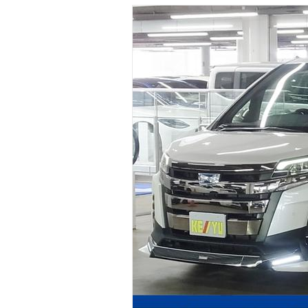
マガジン
車カタログ
自動車ローン
保険
レビュー
価格相場
教習所
用語集