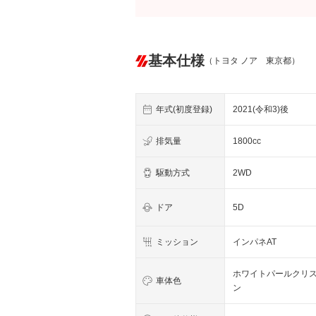
基本仕様
（トヨタ ノア 東京都）
年式(初度登録)
2021(令和3)後
排気量
1800cc
駆動方式
2WD
ドア
5D
ミッション
インパネAT
ホワイトパールクリ
車体色
ン