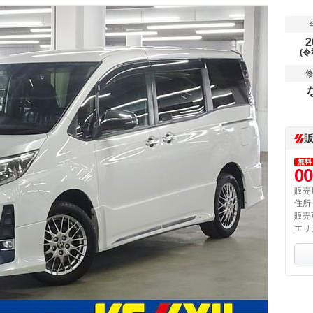
2
(令
無料
00
販売
住所
販売
エリ