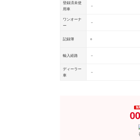
登録済未使
－
用車
ワンオーナ
－
ー
記録簿
○
輸入経路
－
ディーラー
－
車
無
00