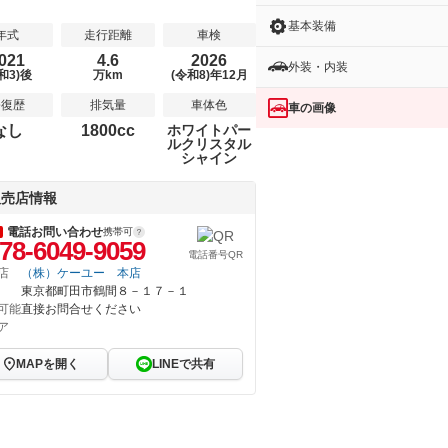
基本装備
年式
走行距離
車検
021
4.6
2026
外装・内装
和3)後
万km
(令和8)年12月
修復歴
排気量
車体色
車の画像
なし
1800cc
ホワイトパー
ルクリスタル
シャイン
販売店情報
電話お問い合わせ
携帯可
78-6049-9059
電話番号QR
店
（株）ケーユー 本店
東京都町田市鶴間８－１７－１
可能
直接お問合せください
ア
MAPを開く
LINEで共有