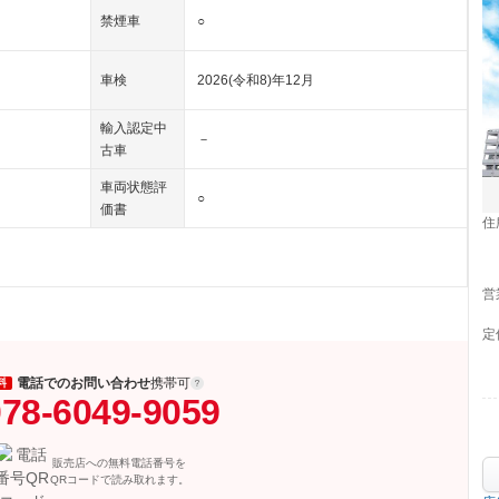
禁煙車
○
車検
2026(令和8)年12月
輸入認定中
－
古車
車両状態評
○
価書
住
営
定
電話でのお問い合わせ
携帯可
料
78-6049-9059
販売店への無料電話番号を
QRコードで読み取れます。