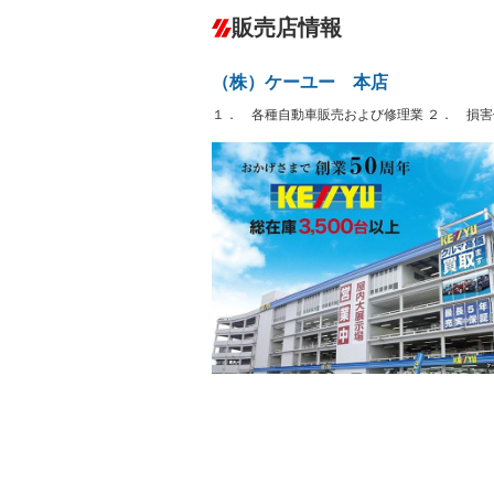
ダウンヒルアシストコントロール
－
販売店情報
オーディオ：CDまたはCDチェンジャー
プレイヤー接続可／ミュージックサーバ
盗難防止システム
アイドリ
ヘッドライトウォッシャ
革シート
－
－
（株）ケーユー 本店
ー
Bluetooth接続
100V電源
－
１． 各種自動車販売および修理業 ２． 損害
LEDヘッドランプ
HID(キ
－
レンタカーアップ
展示・試
－
－
ETC2.0
エアロ
ランフラットタイヤ
パワーシ
－
－
フルフラットシート
チップア
－
シートヒーター
ウォーク
フロントカメラ
シートエ
－
－
ルーフレール
エアサス
－
－