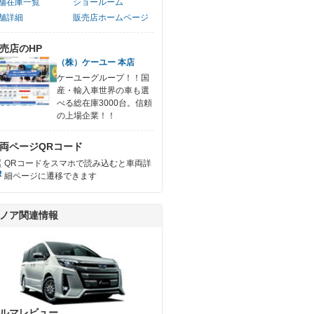
舗在庫一覧
ショールーム
舗詳細
販売店ホームページ
売店のHP
（株）ケーユー 本店
ケーユーグループ！！国
産・輸入車世界の車も選
べる総在庫3000台。信頼
の上場企業！！
両ページQRコード
QRコードをスマホで読み込むと車両詳
細ページに遷移できます
ノア関連情報
ルマレビュー