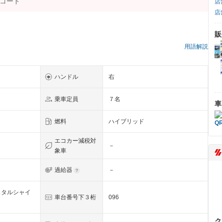
店
店
販
用語解説
ハンドル
右
乗車定員
７名
車
燃料
ハイブリッド
エコカー減税対
－
象車
過給器
－
スタルシャイ
車台番号下３桁
096
ク