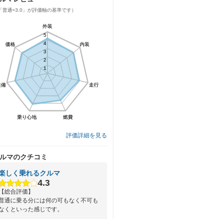
「普通=3.0」が評価軸の基準です）
外装
外装
5
5
4
4
価格
価格
内装
内装
3
3
2
2
1
1
装備
装備
走行
走行
乗り心地
乗り心地
燃費
燃費
評価詳細を見る
ルマのクチコミ
楽しく乗れるクルマ
4.3
【総合評価】
普通に乗る分には何の可もなく不可も
なくといった感じです。