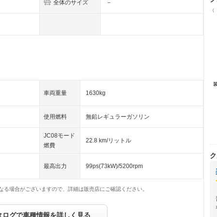
全体のサイズ
－
（
車両重量
1630kg
使用燃料
無鉛レギュラーガソリン
JC08モード
22.8 km/リットル
燃費
ク
最高出力
99ps(73kW)/5200rpm
なる場合がございますので、詳細は販売店にご確認ください。
タログで車種情報を詳しく見る