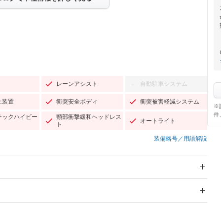
レーンアシスト
自動駐車システム
－
止装置
衝突安全ボディ
衝突被害軽減システム
※
件
チックハイビー
頸部衝撃緩和ヘッドレス
オートライト
ト
装備略号／用語解説
スライドドア：両面電動
サンルーフ
－
Wエアコン
リフトアップ
－
TV：フルセグ