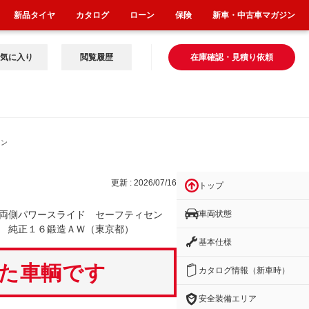
新品タイヤ
カタログ
ローン
保険
新車・中古車マガジン
気に入り
閲覧履歴
在庫確認・見積り依頼
セン
更新 : 2026/07/16
トップ
車両状態
両側パワースライド セーフティセン
 純正１６鍛造ＡＷ（東京都）
基本仕様
いた車輌です
カタログ情報（新車時）
安全装備エリア