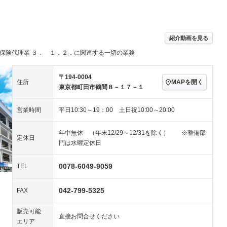
パワーステアリング
パワーウィンドウ
／ミュージック
ビジュアル：-／DVD再
アルミホイール：16イ
ー
生
ンチ
ングストップ
ドライブレコーダー
USB入力端子
－
ハーフレザーシート
キーレス
紹介動画を見る
クリーンディーゼル
センターデフロック
－
－
保険代理業 ３． １．２．に関連する一切の業務
セノンライト)
ポータブルナビ
バックカメラ
－
乗車
電動格納ミラー
スマートキー
ローダウン
－
〒194-0004
MAPを開く
住所
装備略号／用語解説
東京都町田市鶴間８－１７－１
ート
3列シート
ベンチシート
－
営業時間
平日10:30～19：00 土日祝10:00～20:00
ップシート
オットマン
電動格納サードシート
－
－
スルー
後席モニター
電動リアゲート
－
－
年中無休 （年末12/29～12/31を除く） ※整備部
定休日
門は水曜定休日
アコン
全周囲カメラ
サイドカメラ
－
－
ペンション
0078-6049-9059
TEL
042-799-5325
装備略号／用語解説
FAX
販売可能
直接お問合せください
エリア