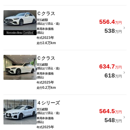
Ｃクラス
支払総額
556.4
万円
(税込)(リ済込・追)
車両本体価格
538
万円
(税込)
2023年
年式
2.6万km
走行
Ｃクラス
支払総額
634.7
万円
(税込)(リ済込・追)
車両本体価格
618
万円
(税込)
2025年
年式
0.2万km
走行
４シリーズ
支払総額
564.5
万円
(税込)(リ済込・追)
車両本体価格
548
万円
(税込)
2025年
年式