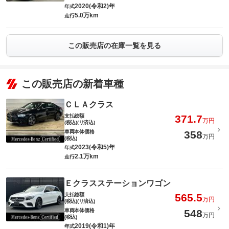
2020(令和2)年
年式
5.0万km
走行
この販売店の在庫一覧を見る
この販売店の新着車種
ＣＬＡクラス
支払総額
371.7
万円
(税込)(リ済込)
車両本体価格
358
万円
(税込)
2023(令和5)年
年式
2.1万km
走行
Ｅクラスステーションワゴン
支払総額
565.5
万円
(税込)(リ済込)
車両本体価格
548
万円
(税込)
2019(令和1)年
年式