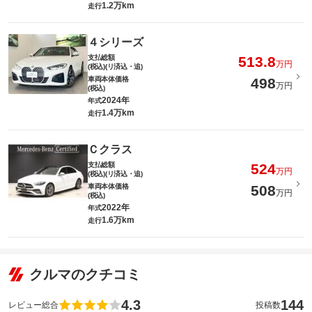
1.2万km
走行
４シリーズ
支払総額
513.8
万円
(税込)(リ済込・追)
車両本体価格
498
万円
(税込)
2024年
年式
1.4万km
走行
Ｃクラス
支払総額
524
万円
(税込)(リ済込・追)
車両本体価格
508
万円
(税込)
2022年
年式
1.6万km
走行
クルマのクチコミ
4.3
144
レビュー総合
投稿数