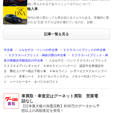
場に導入されるであろうニューモデルについて…
輸入車
時代が移り変わっても輝き続けるクルマがある。普遍的に愛
される“王道”モデルは何が優れているのか。自動…
記事一覧を見る
中古車
メルセデス・ベンツの中古車
Ｃクラスハイブリッドの中古車
Ｃクラスハイブリッド・神奈川県の中古車
Ｃクラスハイブリッド・神
奈川県横浜市鶴見区の中古車
メルセデス・ベンツ Ｃクラスハイブリッド
Ｃ２２０ｄアバンギャルド ＡＭＧラインパッケージ 認定中古車保証付
き 弊社ユーザー様お下取り車 ＡＭＧライン レザーエクスクルーシブパ
ッケージ 本革シート ３６０°カメラシステム メモリー付きパワーシー
ト シートヒーター オパリスホワイト
車買取・車査定はグーネット買取 営業電
話なし
【日本最大級の加盟店数】約30万のデータから予
想以上の高額査定を実現！