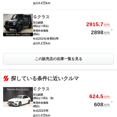
4.4万km
走行
Ｇクラス
支払総額
2915.7
万円
(税込)(リ済込)
車両本体価格
2898
万円
(税込)
2024(令和6)年
年式
0.2万km
走行
この販売店の在庫一覧を見る
探している条件に近いクルマ
Ｃクラス
支払総額
624.5
万円
(税込)(リ済込・追)
車両本体価格
608
万円
(税込)
2025年
年式
1.0万km
走行