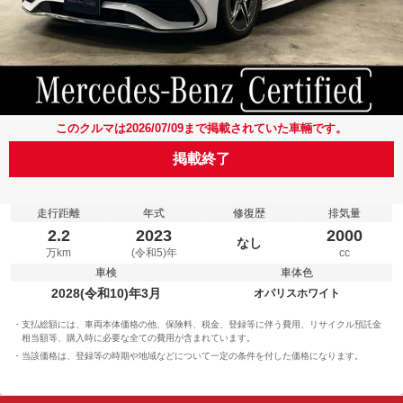
このクルマは2026/07/09まで掲載されていた車輛です。
掲載終了
走行距離
年式
修復歴
排気量
2.2
2023
2000
なし
万km
(令和5)年
cc
車検
車体色
2028(令和10)年3月
オパリスホワイト
支払総額には、車両本体価格の他、保険料、税金、登録等に伴う費用、リサイクル預託金
相当額等、購入時に必要な全ての費用が含まれています。
当該価格は、登録等の時期や地域などについて一定の条件を付した価格になります。