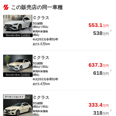
この販売店の同一車種
Ｃクラス
支払総額
553.1
万円
(税込)(リ済込)
車両本体価格
538
万円
(税込)
2023(令和5)年
年式
1.5万km
走行
Ｃクラス
支払総額
637.3
万円
(税込)(リ済込)
車両本体価格
618
万円
(税込)
2023(令和5)年
年式
1.4万km
走行
Ｃクラス
グーネットセレクト
支払総額
333.4
万円
(税込)(リ済込)
車両本体価格
318
万円
(税込)