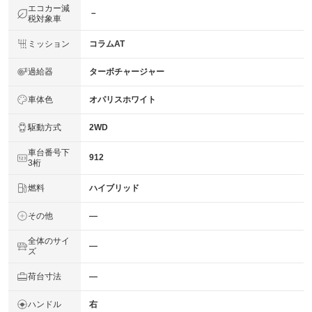
エコカー減
－
税対象車
ミッション
コラムAT
過給器
ターボチャージャー
車体色
オパリスホワイト
駆動方式
2WD
車台番号下
912
3桁
燃料
ハイブリッド
その他
―
全体のサイ
―
ズ
荷台寸法
―
ハンドル
右