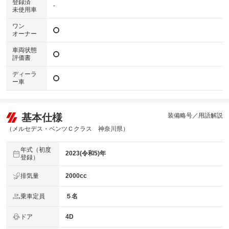
登録済
-
未使用車
ワン
オーナー
車両状態
評価書
ディーラ
ー車
基本仕様
装備略号／用語解説
（メルセデス・ベンツＣクラス 神奈川県）
年式（初度
2023(令和5)年
登録）
排気量
2000cc
乗車定員
５名
ドア
4D