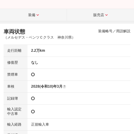
装備
販売店
車両状態
装備略号／用語解説
（メルセデス・ベンツＣクラス 神奈川県）
走行距離
2.2万km
修復歴
なし
禁煙車
車検
2028(令和10)年3月
?
記録簿
輸入認定
中古車
輸入経路
正規輸入車