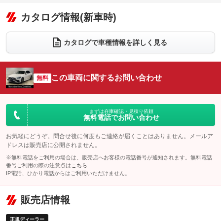
オーディオ：ミュージックプレイヤー接続可
：装備あり
：装備なし
：装備あり
リフトアップ
パワーステアリング
カタログ情報(新車時)
ビジュアル
：装備なし
：装備あり
：装備なし
ダウンヒルアシストコントロール
アルミホイール：18インチ
：装備なし
：装備あり
カタログで車種情報を詳しく見る
パワーウィンドウ
盗難防止システム
革シート
ハーフレザーシート
：装備あり
：装備あり
：装備あり
：装備なし
アイドリングストップ
ドライブレコーダー
キーレス
LEDヘッドランプ
：装備あり
：装備あり
：装備あり
：装備あり
この車両に関するお問い合わせ
無料
USB入力端子
Bluetooth接続
HID(キセノンライト)
ポータブルナビ
：装備あり
：装備あり
：装備あり
：装備なし
100V電源
クリーンディーゼル
バックカメラ
ETC2.0
：装備なし
：装備なし
：装備あり
：装備あり
まずは在庫確認・見積り依頼
無料電話でお問い合わせ
センターデフロック
エアロ
スマートキー
：装備なし
：装備あり
：装備あり
レンタカーアップ
展示・試乗車
お気軽にどうぞ。問合せ後に何度もご連絡が届くことはありません。メールア
ローダウン
ランフラットタイヤ
：装備なし
：装備なし
：装備なし
：装備なし
ドレスは販売店に公開されません。
電動格納ミラー
パワーシート
3列シート
：装備あり
※無料電話をご利用の場合は、販売店へお客様の電話番号が通知されます。無料電話
：装備あり
：装備なし
番号ご利用の際の注意点は
こちら
装備略号／用語解説
ベンチシート
フルフラットシート
IP電話、ひかり電話からはご利用いただけません。
：装備なし
：装備なし
チップアップシート
オットマン
：装備なし
：装備なし
販売店情報
電動格納サードシート
シートヒーター
：装備なし
：装備あり
正規ディーラー