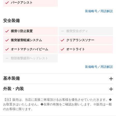
パークアシスト
：装備あり
装備略号／用語解説
安全装備
横滑り防止装置
衝突安全ボディ
：装備あり
：装備なし
衝突被害軽減システム
クリアランスソナー
：装備あり
：装備あり
オートマチックハイビーム
オートライト
：装備あり
：装備あり
頸部衝撃緩和ヘッドレスト
：装備なし
装備略号／用語解説
基本装備
エアバッグ：運転席/助手席/サイド
外装・内装
：装備あり
スライドドア
カーナビ：HDDナビ
：装備なし
：装備あり
【注】販売は、当店に直接ご来場頂けるお客様を優先させていただきます。◆
お取置きはいたしません。◆在庫の有無をご確認お願いします。※販売は一般
サンルーフ
ABS
TV：フルセグ
：装備なし
：装備あり
：装備あり
のお客様に限ります。
エアコン
Wエアコン