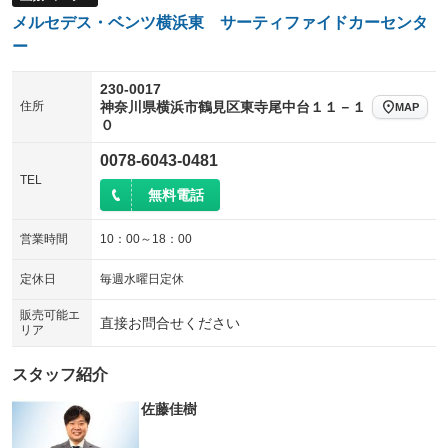
ウォークスルー
後席モニター
：装備なし
：装備なし
メルセデス・ベンツ横浜東 サーティファイドカーセンタ
電動リアゲート
フロントカメラ
ー
：装備あり
：装備あり
シートエアコン
全周囲カメラ
：装備なし
：装備あり
230-0017
住所
神奈川県横浜市鶴見区東寺尾中台１１－１
MAP
サイドカメラ
ルーフレール
：装備あり
：装備なし
０
エアサスペンション
ヘッドライトウォッシャー
：装備なし
：装備なし
0078-6043-0481
TEL
装備略号／用語解説
無料電話
営業時間
10：00～18：00
定休日
毎週水曜日定休
販売可能エ
直接お問合せください
リア
スタッフ紹介
佐藤佳樹