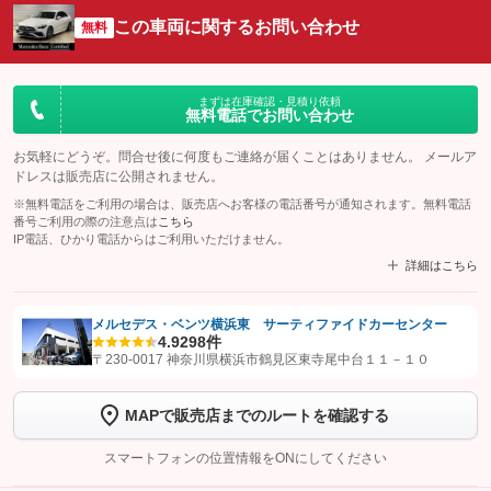
この車両に関するお問い合わせ
無料
まずは在庫確認・見積り依頼
無料電話でお問い合わせ
お気軽にどうぞ。問合せ後に何度もご連絡が届くことはありません。 メールア
ドレスは販売店に公開されません。
※無料電話をご利用の場合は、販売店へお客様の電話番号が通知されます。無料電話
番号ご利用の際の注意点は
こちら
IP電話、ひかり電話からはご利用いただけません。
詳細はこちら
メルセデス・ベンツ横浜東 サーティファイドカーセンター
4.9
298件
【STEP1】
認証画面でグーネットを友だち追加してから「許可する」ボタンを押
〒230-0017 神奈川県横浜市鶴見区東寺尾中台１１－１０
します
MAPで販売店までのルートを確認する
【STEP2】
トーク画面で
ボタンをタップして問い合わせを
完了してください。
スマートフォンの位置情報をONにしてください
こちら