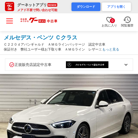
グーネットアプリ
RENEW
ダウンロード
アプリを開く
メアド不要で問い合わせ可能
0
お気に入り
閲覧履歴
メルセデス・ベンツ Ｃクラス
Ｃ２２０ｄアバンギャルド ＡＭＧラインパッケージ 認定中古車
保証付き 弊社ユーザー様お下取り車 ＡＭＧライン レザーエク
もっと見る
スクルーシブパッケージ 本革シート ３６０°カメラシステム
メモリー付きパワーシート シートヒーター オパリスホワイト
（神奈川県）
正規販売店認定中古車