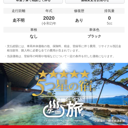
走行距離
年式
修復歴
排気量
2020
0
走不明
あり
(令和2)年
5cc
車検
車体色
なし
ブラック
支払総額には、車両本体価格の他、保険料、税金、登録等に伴う費用、リサイクル預託金
相当額等、購入時に必要な全ての費用が含まれています。
当該価格は、登録等の時期や地域などについて一定の条件を付した価格になります。