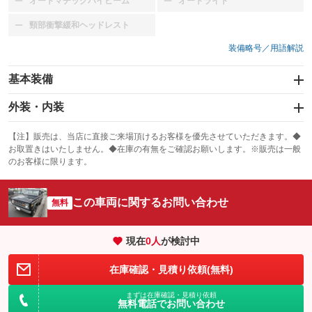
オートマチックハイビーム
オートライト
：装備なし
：装備なし
頸部衝撃緩和ヘッドレスト
：装備なし
装備略号／用語解説
基本装備
エアバッグ
外装・内装
：装備なし
スライドドア
カーナビ
：装備なし
：装備なし
【注】販売は、当店に直接ご来場頂けるお客様を優先させていただきます。◆
お取置きはいたしません。◆在庫の有無をご確認お願いします。※販売は一般
サンルーフ
ABS
TV
：装備なし
：装備なし
：装備なし
のお客様に限ります。
エアコン
Wエアコン
オーディオ
：装備なし
：装備なし
：装備なし
この車両に関するお問い合わせ
リフトアップ
パワーステアリング
無料
ビジュアル
：装備なし
：装備あり
：装備なし
ダウンヒルアシストコントロール
アルミホイール
：装備なし
：装備なし
現在
0
人
が検討中
パワーウィンドウ
盗難防止システム
革シート
ハーフレザーシート
：装備なし
：装備なし
：装備なし
：装備なし
在庫確認・見積り依頼(無料)
アイドリングストップ
ドライブレコーダー
キーレス
LEDヘッドランプ
：装備なし
：装備なし
：装備なし
：装備なし
まずは在庫確認・見積り依頼
USB入力端子
Bluetooth接続
HID(キセノンライト)
ポータブルナビ
無料電話でお問い合わせ
：装備なし
：装備なし
：装備なし
：装備なし