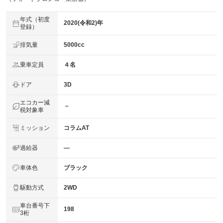
年式（初度
2020(令和2)年
登録）
排気量
5000cc
乗車定員
４名
ドア
3D
エコカー減
－
税対象車
ミッション
コラムAT
過給器
―
車体色
ブラック
駆動方式
2WD
車台番号下
198
3桁