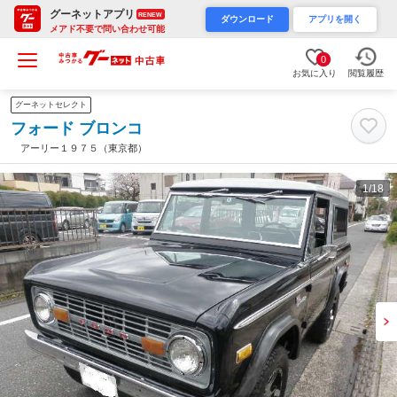
グーネットアプリ
RENEW
ダウンロード
アプリを開く
メアド不要で問い合わせ可能
0
お気に入り
閲覧履歴
グーネットセレクト
フォード ブロンコ
アーリー１９７５（東京都）
1
/18