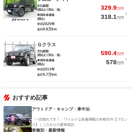
支払総額
329.9
万円
(税込)(リ済込・追)
車両本体価格
318.1
万円
(税込)
2025年
年式
0.8万km
走行
Ｇクラス
支払総額
590.4
万円
(税込)(リ済込・追)
車両本体価格
578
万円
(税込)
2013年
年式
5.7万km
走行
おすすめ記事
アウトドア・キャンプ・車中泊
「一目惚れです！」ワイルドな装備満載の本格SUV【ブロン
コ】｜こだわりの愛車探訪
車種別・最新情報