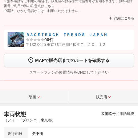
※無料電話をご利用の場合は、販売店へお客様の電話番号が通知されます。無料電話
番号ご利用の際の注意点は
こちら
IP電話、ひかり電話からはご利用いただけません。
詳細はこちら
ＲＡＣＥＴＲＵＣＫ ＴＲＥＮＤＳ ＪＡＰＡＮ
0
0件
【STEP1】
認証画面でグーネットを友だち追加してから「許可する」ボタンを押
〒132-0025 東京都江戸川区松江７－２０－１２
します
MAPで販売店までのルートを確認する
【STEP2】
トーク画面で
ボタンをタップして問い合わせを
完了してください。
スマートフォンの位置情報をONにしてください
こちら
装備
販売店
車両状態
装備略号／用語解説
（フォードブロンコ 東京都）
走行距離
走不明