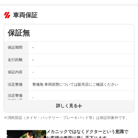
車両保証
保証無
保証期間
-
走行距離
-
保証内容
-
法定整備
整備無 車両状態については販売店にご確認ください
法定整備
-
について
詳しく見る
※消耗部品（タイヤ・バッテリー・ブレーキパッド等）は保証対象外です。
メカニックではなくドクターという意識で