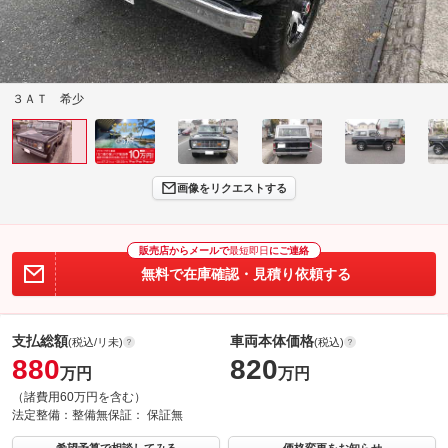
３ＡＴ 希少
画像をリクエストする
販売店からメールで
最短即日
にご連絡
無料で在庫確認・見積り依頼する
支払総額
車両本体価格
(税込/リ未)
(税込)
880
820
万円
万円
（諸費用60万円を含む）
法定整備：
整備無
保証：
保証無
希望予算で相談してみる
価格変更をお知らせ