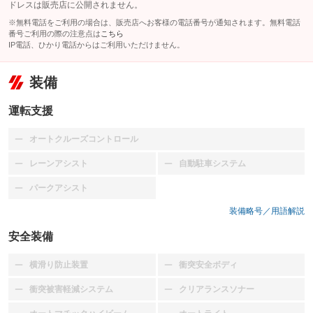
ドレスは販売店に公開されません。
※無料電話をご利用の場合は、販売店へお客様の電話番号が通知されます。無料電話
番号ご利用の際の注意点は
こちら
IP電話、ひかり電話からはご利用いただけません。
装備
運転支援
オートクルーズコントロール
：装備なし
レーンアシスト
自動駐車システム
：装備なし
：装備なし
パークアシスト
：装備なし
装備略号／用語解説
安全装備
横滑り防止装置
衝突安全ボディ
：装備なし
：装備なし
衝突被害軽減システム
クリアランスソナー
：装備なし
：装備なし