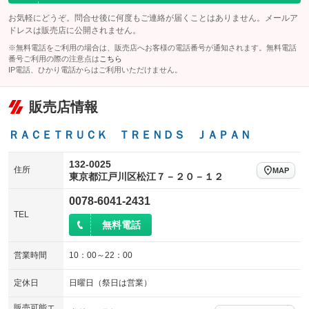
100V電源
クリーンディーゼル
バックカメラ
ETC
：装備なし
：装備なし
お気軽にどうぞ。問合せ後に何度もご連絡が届くことはありません。メールア
：装備なし
：装備なし
ドレスは販売店に公開されません。
センターデフロック
エアロ
スマートキー
：装備なし
：装備なし
：装備なし
※無料電話をご利用の場合は、販売店へお客様の電話番号が通知されます。無料電話
番号ご利用の際の注意点は
こちら
レンタカーアップ
展示・試乗車
ローダウン
ランフラットタイヤ
：装備なし
：装備なし
：装備なし
：装備なし
IP電話、ひかり電話からはご利用いただけません。
電動格納ミラー
パワーシート
3列シート
：装備なし
：装備なし
：装備なし
販売店情報
装備略号／用語解説
ベンチシート
フルフラットシート
：装備なし
：装備なし
ＲＡＣＥＴＲＵＣＫ ＴＲＥＮＤＳ ＪＡＰＡＮ
チップアップシート
オットマン
：装備なし
：装備なし
電動格納サードシート
シートヒーター
132-0025
：装備なし
：装備なし
住所
MAP
東京都江戸川区松江７－２０－１２
ウォークスルー
後席モニター
：装備なし
：装備なし
0078-6041-2431
電動リアゲート
フロントカメラ
：装備なし
：装備なし
TEL
無料電話
シートエアコン
全周囲カメラ
：装備なし
：装備なし
営業時間
10：00～22：00
サイドカメラ
ルーフレール
：装備なし
：装備なし
エアサスペンション
ヘッドライトウォッシャー
定休日
日曜日（祭日は営業）
：装備なし
：装備なし
装備略号／用語解説
販売可能エ