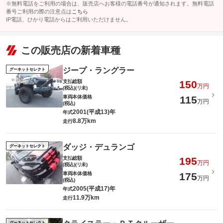
※無料電話をご利用の場合は、販売店へお客様の電話番号が通知されます。無料電話
番号ご利用の際の注意点は
こちら
IP電話、ひかり電話からはご利用いただけません。
この販売店の新着車種
ジープ・ラングラー
グーネットセレクト
支払総額
150
万円
(税込)(リ未)
車両本体価格
115
万円
(税込)
2001(平成13)年
年式
8.8万km
走行
ダッジ・デュランゴ
グーネットセレクト
支払総額
195
万円
(税込)(リ未)
車両本体価格
175
万円
(税込)
2005(平成17)年
年式
11.9万km
走行
グーネットセレクト