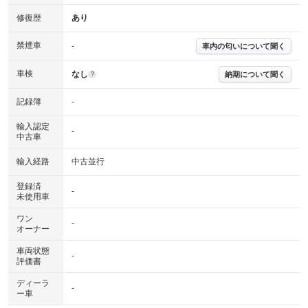
修復歴
あり
禁煙車
-
車内の匂いについて聞く
車検
なし
納期について聞く
?
記録簿
-
輸入認定
-
中古車
輸入経路
中古並行
登録済
-
未使用車
ワン
-
オーナー
車両状態
-
評価書
ディーラ
-
ー車