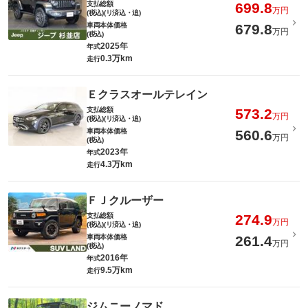
支払総額
699.8
万円
(税込)(リ済込・追)
車両本体価格
679.8
万円
(税込)
2025年
年式
0.3万km
走行
Ｅクラスオールテレイン
支払総額
573.2
万円
(税込)(リ済込・追)
車両本体価格
560.6
万円
(税込)
2023年
年式
4.3万km
走行
ＦＪクルーザー
支払総額
274.9
万円
(税込)(リ済込・追)
車両本体価格
261.4
万円
(税込)
2016年
年式
9.5万km
走行
ジムニーノマド