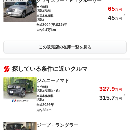
クライスラー・ＰＴクルーザー
支払総額
65
万円
(税込)(リ未)
車両本体価格
45
万円
(税込)
2004(平成16)年
年式
9.4万km
走行
この販売店の在庫一覧を見る
探している条件に近いクルマ
ジムニーノマド
支払総額
327.9
万円
(税込)(リ済込・追)
車両本体価格
315.7
万円
(税込)
2026年
年式
28km
走行
ジープ・ラングラー