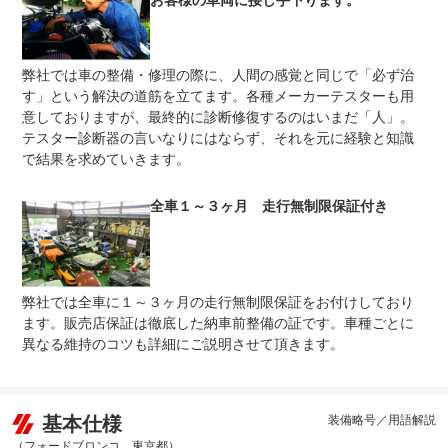
お客様の車両に接し手下ります。
弊社では車の整備・修理の際に、人間の感覚と同じで「必ず治
す」という解決の道筋を立てます。各種メーカーテスターも用
意しておりますが、最終的に診断修復するのはいまだ「人」。
テスター診断器の言いなりにはならず、それを元に経験と知識
で結果を求めていきます。
全車１～３ヶ月 走行無制限保証付き
弊社では全車に１～３ヶ月の走行無制限保証をお付けしており
ます。販売店保証は徹底した納車前整備の証です。車種ごとに
異なる維持のコツも詳細にご説明させて頂きます。
基本仕様
装備略号／用語解説
（フォードブロンコ 東京都）