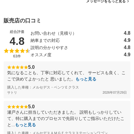
メッセージをもっと見る
販売店の口コミ
総合評価
4.8
お問い合わせ（見積り）
（5点満点中）
4.8
4.9
納車までの対応
4.8
説明の分かりやすさ
4.9
オススメ度
63件
5.0
気になることも、丁寧に対応してくれて、 サービスも良く、こ
こで決めてよかったと 思いました。
もっと見る
購入した車種：メルセデス・ベンツＥクラス
サトリ
2026年07月29日
5.0
瀬戸さんに担当していただきました。 説明もしっかりしてい
て、特に購入までのプロセスで先回りしてご指示いただけたこ
と...
もっと見る
購入した車種：メルセデスＡＭＧＥクラスステーションワゴン