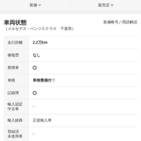
装備
販売店
車両状態
装備略号／用語解説
（メルセデス・ベンツＣクラス 千葉県）
走行距離
2.2万km
修復歴
なし
禁煙車
車検
車検整備付
?
記録簿
輸入認定
-
中古車
輸入経路
正規輸入車
登録済
-
未使用車