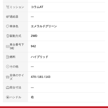
ミッション
コラムAT
過給器
―
車体色
エメラルドグリーン
駆動方式
2WD
車台番号下
942
3桁
燃料
ハイブリッド
その他
―
全体のサイ
470 / 181 / 143
ズ
荷台寸法
―
ハンドル
右