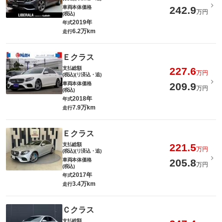
車両本体価格
242.9
万円
(税込)
2019年
年式
6.2万km
走行
Ｅクラス
支払総額
227.6
万円
(税込)(リ済込・追)
車両本体価格
209.9
万円
(税込)
2018年
年式
7.9万km
走行
Ｅクラス
支払総額
221.5
万円
(税込)(リ済込・追)
車両本体価格
205.8
万円
(税込)
2017年
年式
3.4万km
走行
Ｃクラス
支払総額