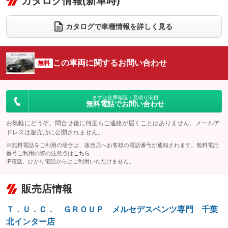
カタログ情報(新車時)
ビジュアル
：装備なし
：装備あり
：装備なし
ダウンヒルアシストコントロール
アルミホイール：18インチ
：装備なし
：装備あり
カタログで車種情報を詳しく見る
パワーウィンドウ
盗難防止システム
革シート
ハーフレザーシート
：装備あり
：装備あり
：装備あり
：装備なし
アイドリングストップ
ドライブレコーダー
キーレス
LEDヘッドランプ
：装備あり
：装備なし
：装備あり
：装備あり
この車両に関するお問い合わせ
無料
USB入力端子
Bluetooth接続
HID(キセノンライト)
ポータブルナビ
：装備あり
：装備あり
：装備なし
：装備なし
100V電源
クリーンディーゼル
バックカメラ
ETC2.0
：装備なし
：装備なし
：装備あり
：装備あり
まずは在庫確認・見積り依頼
無料電話でお問い合わせ
センターデフロック
エアロ
スマートキー
：装備なし
：装備あり
：装備あり
レンタカーアップ
展示・試乗車
お気軽にどうぞ。問合せ後に何度もご連絡が届くことはありません。メールア
ローダウン
ランフラットタイヤ
：装備なし
：装備なし
：装備なし
：装備なし
ドレスは販売店に公開されません。
電動格納ミラー
パワーシート
3列シート
：装備あり
※無料電話をご利用の場合は、販売店へお客様の電話番号が通知されます。無料電話
：装備あり
：装備なし
番号ご利用の際の注意点は
こちら
装備略号／用語解説
ベンチシート
フルフラットシート
IP電話、ひかり電話からはご利用いただけません。
：装備なし
：装備なし
チップアップシート
オットマン
：装備なし
：装備なし
販売店情報
電動格納サードシート
シートヒーター
：装備なし
：装備あり
Ｔ．Ｕ．Ｃ． ＧＲＯＵＰ メルセデスベンツ専門 千葉
ウォークスルー
後席モニター
：装備なし
：装備なし
北インター店