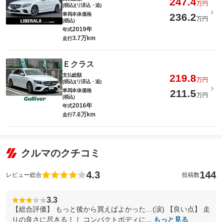
247.4
万円
(税込)(リ済込・追)
車両本体価格
236.2
万円
(税込)
2019年
年式
3.7万km
走行
Ｅクラス
支払総額
219.8
万円
(税込)(リ済込・追)
車両本体価格
211.5
万円
(税込)
2016年
年式
7.6万km
走行
クルマのクチコミ
4.3
144
レビュー総合
投稿数
3.3
【総合評価】 もっと後から買えばよかった…(涙) 【良い点】 走
りの良さに尽きる！！ コンパクトボディに...
もっと見る