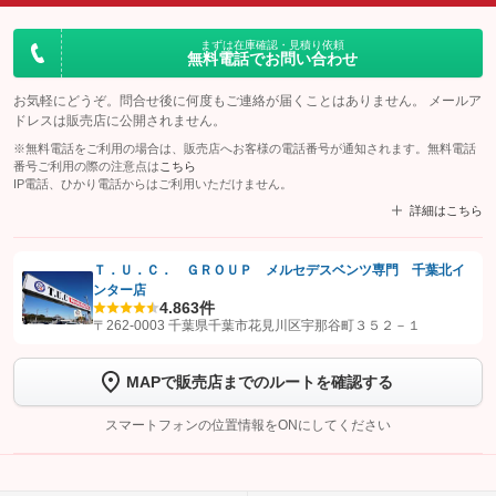
まずは在庫確認・見積り依頼
無料電話でお問い合わせ
お気軽にどうぞ。問合せ後に何度もご連絡が届くことはありません。 メールア
ドレスは販売店に公開されません。
※無料電話をご利用の場合は、販売店へお客様の電話番号が通知されます。無料電話
番号ご利用の際の注意点は
こちら
IP電話、ひかり電話からはご利用いただけません。
詳細はこちら
Ｔ．Ｕ．Ｃ． ＧＲＯＵＰ メルセデスベンツ専門 千葉北イ
ンター店
【STEP1】
認証画面でグーネットを友だち追加してから「許可する」ボタンを押
4.8
63件
します
〒262-0003 千葉県千葉市花見川区宇那谷町３５２－１
【STEP2】
トーク画面で
ボタンをタップして問い合わせを
MAPで販売店までのルートを確認する
完了してください。
スマートフォンの位置情報をONにしてください
こちら