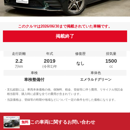
このクルマは2026/06/30まで掲載されていた車輛です。
掲載終了
走行距離
年式
修復歴
排気量
2.2
2019
1500
なし
万km
(令和1)年
cc
車検
車体色
車検整備付
エメラルドグリーン
支払総額には、車両本体価格の他、保険料、税金、登録等に伴う費用、リサイクル預託金
相当額等、購入時に必要な全ての費用が含まれています。
当該価格は、登録等の時期や地域などについて一定の条件を付した価格になります。
この車両に関するお問い合わせ
無料