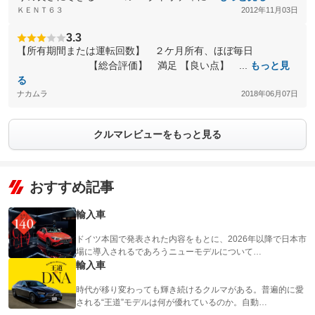
ＫＥＮＴ６３
2012年11月03日
3.3
【所有期間または運転回数】 ２ケ月所有、ほぼ毎日
【総合評価】 満足 【良い点】 ...
もっと見
る
ナカムラ
2018年06月07日
クルマレビューをもっと見る
おすすめ記事
輸入車
ドイツ本国で発表された内容をもとに、2026年以降で日本市
場に導入されるであろうニューモデルについて…
輸入車
時代が移り変わっても輝き続けるクルマがある。普遍的に愛
される“王道”モデルは何が優れているのか。自動…