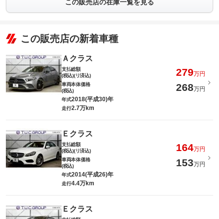
この販売店の在庫一覧を見る
この販売店の新着車種
Ａクラス
支払総額
279
万円
(税込)(リ済込)
車両本体価格
268
万円
(税込)
2018(平成30)年
年式
2.7万km
走行
Ｅクラス
支払総額
164
万円
(税込)(リ済込)
車両本体価格
153
万円
(税込)
2014(平成26)年
年式
4.4万km
走行
Ｅクラス