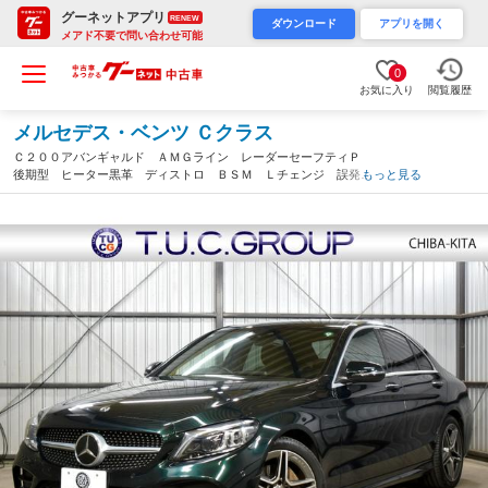
グーネットアプリ
RENEW
ダウンロード
アプリを開く
メアド不要で問い合わせ可能
0
お気に入り
閲覧履歴
メルセデス・ベンツ Ｃクラス
Ｃ２００アバンギャルド ＡＭＧライン レーダーセーフティＰ
後期型 ヒーター黒革 ディストロ ＢＳＭ Ｌチェンジ 誤発
もっと見る
進 ＡＭＧエアロ１８ＡＷ キーＧＯ パークトロ マルチアンビ
エント 地デジナビＢカメラ ２年保証（千葉県）