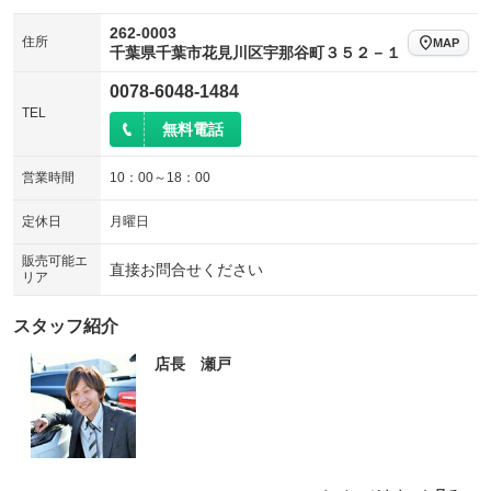
電動リアゲート
フロントカメラ
：装備なし
：装備なし
262-0003
住所
MAP
シートエアコン
全周囲カメラ
千葉県千葉市花見川区宇那谷町３５２－１
：装備なし
：装備なし
サイドカメラ
ルーフレール
0078-6048-1484
：装備なし
：装備なし
TEL
エアサスペンション
ヘッドライトウォッシャー
無料電話
：装備あり
：装備なし
装備略号／用語解説
営業時間
10：00～18：00
定休日
月曜日
販売可能エ
直接お問合せください
リア
スタッフ紹介
店長 瀬戸