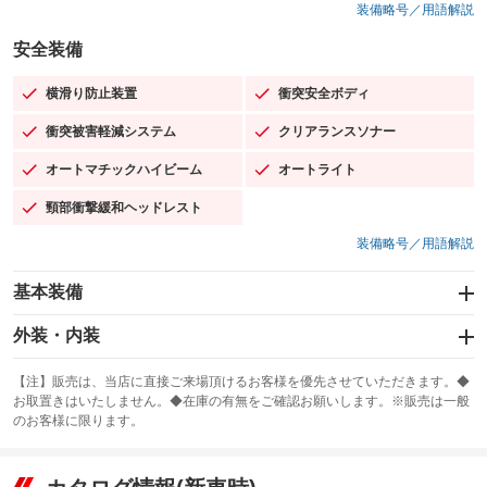
装備略号／用語解説
安全装備
横滑り防止装置
衝突安全ボディ
：装備あり
：装備あり
衝突被害軽減システム
クリアランスソナー
：装備あり
：装備あり
オートマチックハイビーム
オートライト
：装備あり
：装備あり
頸部衝撃緩和ヘッドレスト
：装備あり
装備略号／用語解説
基本装備
エアバッグ：運転席/助手席/サイド
外装・内装
：装備あり
スライドドア
カーナビ：HDDナビ
：装備なし
：装備あり
【注】販売は、当店に直接ご来場頂けるお客様を優先させていただきます。◆
お取置きはいたしません。◆在庫の有無をご確認お願いします。※販売は一般
サンルーフ
ABS
TV：フルセグ
：装備なし
：装備あり
：装備あり
のお客様に限ります。
エアコン
Wエアコン
オーディオ：ミュージックプレイヤー接続可
：装備あり
：装備なし
：装備あり
リフトアップ
パワーステアリング