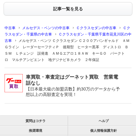
記事一覧を見る
中古車
メルセデス・ベンツの中古車
Ｃクラスセダンの中古車
Ｃク
ラスセダン・千葉県の中古車
Ｃクラスセダン・千葉県千葉市花見川区の中
古車
メルセデス・ベンツ Ｃクラスセダン Ｃ２００アバンギャルド ＡＭ
Ｇライン レーダーセーフティＰ 後期型 ヒーター黒革 ディストロ Ｂ
ＳＭ Ｌチェンジ 誤発進 ＡＭＧエアロ１８ＡＷ キーＧＯ パークト
ロ マルチアンビエント 地デジナビＢカメラ ２年保証
車買取・車査定はグーネット買取 営業電
話なし
【日本最大級の加盟店数】約30万のデータから予
想以上の高額査定を実現！
質問はコチラ
ヘルプ
推奨環境
個人情報保護方針