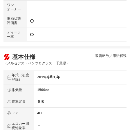
ワン
-
オーナー
車両状態
評価書
ディーラ
ー車
基本仕様
装備略号／用語解説
（メルセデス・ベンツＣクラス 千葉県）
年式（初度
2019(令和1)年
登録）
排気量
1500cc
乗車定員
５名
ドア
4D
エコカー減
－
税対象車