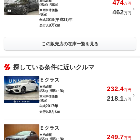
支払総額
474
万円
(税込)(リ済込)
車両本体価格
462
万円
(税込)
2019(平成31)年
年式
3.8万km
走行
この販売店の在庫一覧を見る
探している条件に近いクルマ
Ｅクラス
支払総額
232.4
万円
(税込)(リ済込・追)
車両本体価格
218.1
万円
(税込)
2017年
年式
5.6万km
走行
Ｅクラス
支払総額
249.7
万円
(税込)(リ済込・追)