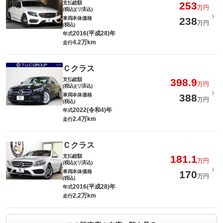
支払総額
253
万円
(税込)(リ済込)
車両本体価格
238
万円
(税込)
2016(平成28)年
年式
4.2万km
走行
Ｃクラス
支払総額
398.9
万円
(税込)(リ済込)
車両本体価格
388
万円
(税込)
2022(令和4)年
年式
2.4万km
走行
Ｃクラス
支払総額
181.1
万円
(税込)(リ済込)
車両本体価格
170
万円
(税込)
2016(平成28)年
年式
2.2万km
走行