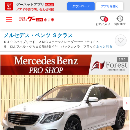
グーネットアプリ
RENEW
ダウンロード
アプリを開く
メアド不要で問い合わせ可能
0
お気に入り
閲覧履歴
メルセデス・ベンツ Ｓクラス
Ｓ４００ハイブリッド ＡＭＧスポーツ＆レーダーセーフティＰＫ
Ｇ ロルフハルトゲＡＷ＆新品タイヤ バックカメラ ブラックレ
もっと見る
ザー パノラマサンルーフ ディストロニックプラス ブラインド
スポットアシスト レーンキープアシスト（神奈川県）
1
/82