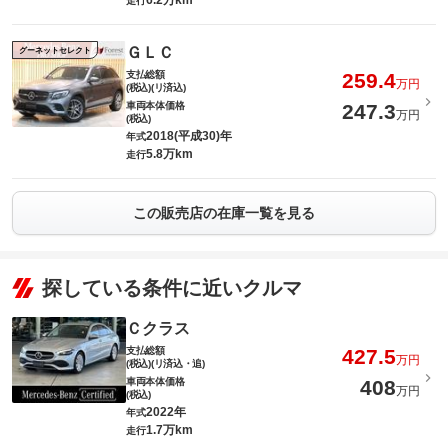
6.2万km
走行
ＧＬＣ
グーネットセレクト
支払総額
259.4
万円
(税込)(リ済込)
車両本体価格
247.3
万円
(税込)
2018(平成30)年
年式
5.8万km
走行
この販売店の在庫一覧を見る
探している条件に近いクルマ
Ｃクラス
支払総額
427.5
万円
(税込)(リ済込・追)
車両本体価格
408
万円
(税込)
2022年
年式
1.7万km
走行