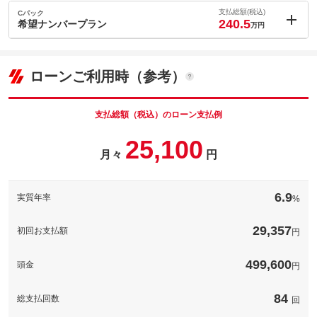
万円
内：オプシ
格
20.7
ョン価格
支払総額(税込)
Cパック
万円
240.5
(税込)
希望ナンバープラン
万円
車両本体価
221.3
万円
内：オプシ
格
1.2
ョン価格
万円
(税込)
ローンご利用時（参考）
パック内容
車両本体価
221.3
万円
故障発生が一番多い時期を抑えることができる商品です。輸入車
格
では高額になりがちな作業代金を保証できるオリジナルの自社保
パック内容
証となります。詳細・免責等につきましては、お気軽に当社スタ
支払総額（税込）のローン支払例
ッフまでお尋ね下さい。
ハイブリッド被膜×完全無機シリカガラスにより５年耐久の高耐久
パック内容
25,100
１１０項目納車前点検
を実現。シロキサン結合にフッ素を添加、更に硬化触媒に特殊金
６カ月工賃保証
月々
円
属を配合。超撥水により、真の感動をお届け致します。
メルセデスベンツの専門店として、トータルカーライフサポート
備考
致します。販売だけでなくお車のアフターにかかわることはすべ
ガラスコーティング
て当社にお任せください！
メルセデスベンツのボディを知り尽くした専門施工技師がボディ
ナンバープレートの４桁の番号をお好きな番号に登録実施いたし
備考
備考
表面を研磨しコーティング施工致します。小傷が無くなり艶があ
ます。
6.9
実質年率
%
るキレイなボディに仕上がります！
[保証付]：6ヶ月・6000km いずれか早い時期が保証適用の条件と
保証
なります。
保証
基本支払総額と同じ
29,357
初回お支払額
円
保証
計400項目
基本支払総額と同じ
エンジン・動力伝達・ステアリング・前後アクスル・電子制御部
保証項目
-
保証項目
品・ブレーキ機構などを含む多数の項目に対応しております。消
499,600
頭金
保証項目
-
円
耗品を除く大多数の部位が対象となるため、非常に手厚いに内容
となっております。
修理回数・
-
修理回数・
上限金額
無制限。車両本体価格。
-
84
上限金額
総支払回数
回
車両本体価格までが修理上限金額となっております。保証期間が
修理回数・
免責金
-
切れた後でも専門店としてのノウハウでお安く修理をすることが