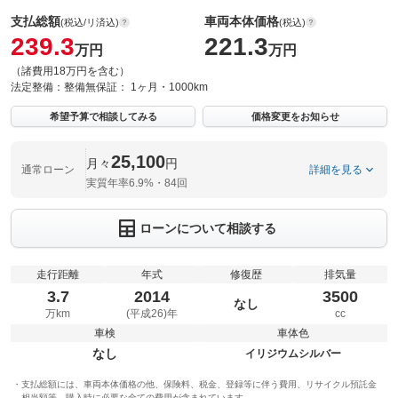
支払総額
車両本体価格
(税込/リ済込)
(税込)
239.3
221.3
万円
万円
（諸費用18万円を含む）
法定整備：
整備無
保証：
1ヶ月・1000km
希望予算で相談してみる
価格変更をお知らせ
25,100
月々
円
通常ローン
詳細を見る
実質年率6.9%・84回
ローンについて相談する
走行距離
年式
修復歴
排気量
3.7
2014
3500
なし
万km
(平成26)年
cc
車検
車体色
なし
イリジウムシルバー
支払総額には、車両本体価格の他、保険料、税金、登録等に伴う費用、リサイクル預託金
相当額等、購入時に必要な全ての費用が含まれています。