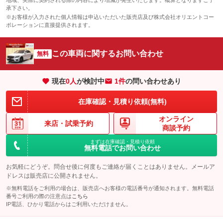
地域、実際に契約される際の内容により増減が発生いたします。概算となりますご了
承下さい。
※お客様が入力された個人情報は申込いただいた販売店及び株式会社オリエントコー
ポレーションに直接提供されます。
この車両に関するお問い合わせ
無料
現在
0
人
が検討中
1件
の問い合わせあり
在庫確認・見積り依頼(無料)
オンライン
来店・
試乗予約
商談予約
まずは在庫確認・見積り依頼
無料電話でお問い合わせ
お気軽にどうぞ。問合せ後に何度もご連絡が届くことはありません。メールア
ドレスは販売店に公開されません。
※無料電話をご利用の場合は、販売店へお客様の電話番号が通知されます。無料電話
番号ご利用の際の注意点は
こちら
IP電話、ひかり電話からはご利用いただけません。