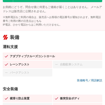
お気軽にどうぞ。問合せ後に何度もご連絡が届くことはありません。 メールア
ドレスは販売店に公開されません。
※無料電話をご利用の場合は、販売店へお客様の電話番号が通知されます。無料電話
番号ご利用の際の注意点は
こちら
IP電話、ひかり電話からはご利用いただけません。
装備
運転支援
アダプティブクルーズコントロール
：装備あり
レーンアシスト
自動駐車システム
：装備あり
：装備なし
パークアシスト
：装備なし
装備略号／用語解説
安全装備
横滑り防止装置
衝突安全ボディ
：装備あり
：装備あり