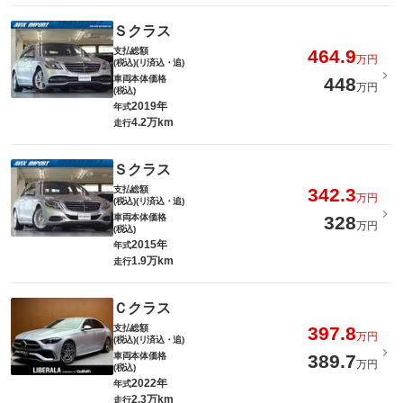
Ｓクラス
支払総額
464.9
万円
(税込)(リ済込・追)
車両本体価格
448
万円
(税込)
2019年
年式
4.2万km
走行
Ｓクラス
支払総額
342.3
万円
(税込)(リ済込・追)
車両本体価格
328
万円
(税込)
2015年
年式
1.9万km
走行
Ｃクラス
支払総額
397.8
万円
(税込)(リ済込・追)
車両本体価格
389.7
万円
(税込)
2022年
年式
2.3万km
走行