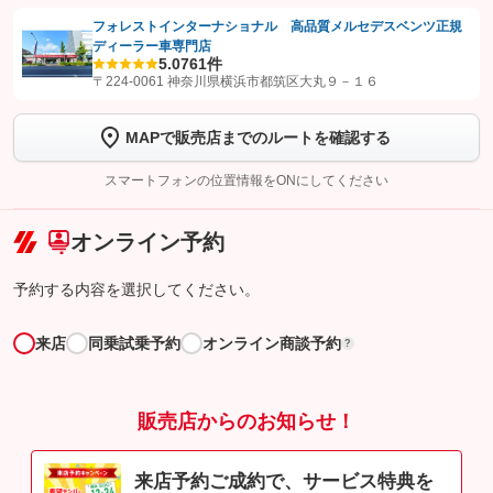
フォレストインターナショナル 高品質メルセデスベンツ正規
ディーラー車専門店
【STEP1】
認証画面でグーネットを友だち追加してから「許可する」ボタンを押
5.0
761件
します
〒224-0061 神奈川県横浜市都筑区大丸９－１６
【STEP2】
トーク画面で
ボタンをタップして問い合わせを
MAPで販売店までのルートを確認する
完了してください。
スマートフォンの位置情報をONにしてください
こちら
オンライン予約
予約する内容を選択してください。
来店
同乗試乗予約
オンライン商談予約
?
販売店からのお知らせ！
来店予約ご成約で、サービス特典を