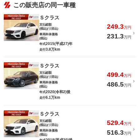
この販売店の同一車種
Ｓクラス
支払総額
249.3
万円
(税込)(リ済込)
車両本体価格
231.3
万円
(税込)
2015(平成27)年
年式
3.8万km
走行
Ｓクラス
支払総額
499.4
万円
(税込)(リ済込)
車両本体価格
486.5
万円
(税込)
2020(令和2)後
年式
6.1万km
走行
Ｓクラス
支払総額
529.4
万円
(税込)(リ済込)
車両本体価格
516.3
万円
(税込)