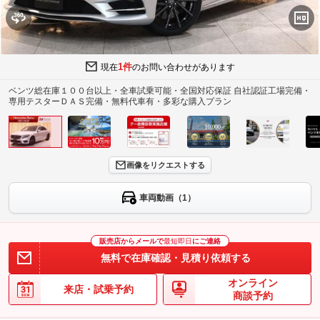
1件
現在
のお問い合わせがあります
ベンツ総在庫１００台以上・全車試乗可能・全国対応保証 自社認証工場完備・
専用テスターＤＡＳ完備・無料代車有・多彩な購入プラン
画像をリクエストする
車両動画（1）
販売店からメールで
最短即日
にご連絡
無料で在庫確認・見積り依頼する
オンライン
来店・試乗予約
商談予約