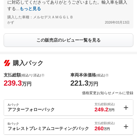
に対応してくださってありがとうございました。輸入車を購入
する...
もっと見る
購入した車種：メルセデスＡＭＧＧＬＢ
かず
2026年03月13日
この販売店のレビュー一覧を見る
購入パック
支払総額
車両本体価格
(税込/リ済込)
(税込)
239.3
221.3
万円
万円
価格変更お知らせメールに登録
支払総額(税込)
Aパック
249.2
アフターフォローパック
万円
内：オプシ
9.9
ョン価格
支払総額(税込)
Bパック
万円
260
(税込)
フォレストプレミアムコーティングパック
万円
車両本体価
221.3