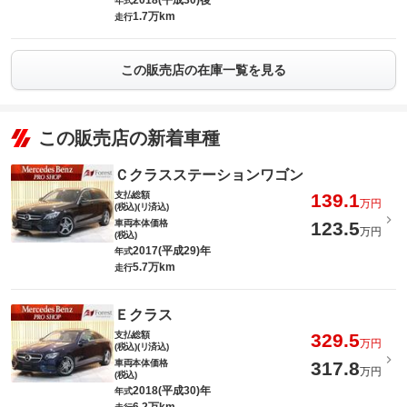
2018(平成30)後
年式
1.7万km
走行
この販売店の在庫一覧を見る
この販売店の新着車種
Ｃクラスステーションワゴン
支払総額
139.1
万円
(税込)(リ済込)
車両本体価格
123.5
万円
(税込)
2017(平成29)年
年式
5.7万km
走行
Ｅクラス
支払総額
329.5
万円
(税込)(リ済込)
車両本体価格
317.8
万円
(税込)
2018(平成30)年
年式