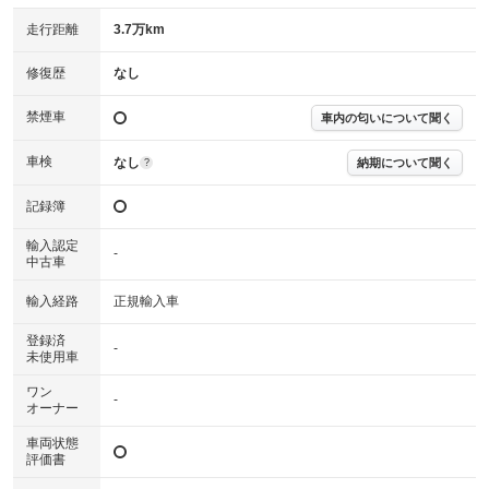
走行距離
3.7万km
修復歴
なし
禁煙車
車内の匂いについて聞く
車検
なし
納期について聞く
?
記録簿
輸入認定
-
中古車
輸入経路
正規輸入車
登録済
-
未使用車
ワン
-
オーナー
車両状態
評価書