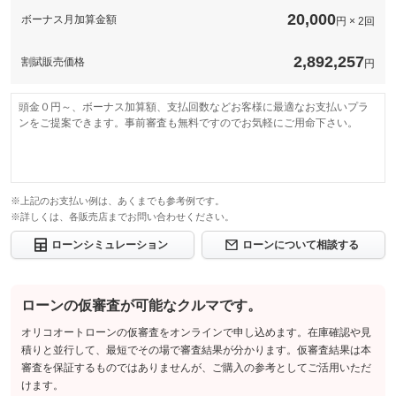
上限金額
免責金
-
出来ますので、お気軽にご相談ください。なるべく修理代をかけ
20,000
ボーナス月加算金額
させません！
円 × 2回
保証修理受
-
保証修理受
付先
無し
-
免責金
付先
免責金額は無しとなっております。
ロードサー
2,892,257
割賦販売価格
円
-
ロードサー
ビスの有無
保証修理受
弊社の自社認証工場にてご対応致します。輸入車では高額になり
-
ビスの有無
付先
がちな工賃を負担させていただきます。
頭金０円～、ボーナス加算額、支払回数などお客様に最適なお支払いプラ
ロードサー
このパックの見積もり依頼（無料）
無し
ンをご提案できます。事前審査も無料ですのでお気軽にご用命下さい。
ビスの有無
このパックの見積もり依頼（無料）
このパックの見積もり依頼（無料）
※上記のお支払い例は、あくまでも参考例です。
※詳しくは、各販売店までお問い合わせください。
ローンシミュレーション
ローンについて相談する
ローンの仮審査が可能なクルマです。
オリコオートローンの仮審査をオンラインで申し込めます。在庫確認や見
積りと並行して、最短でその場で審査結果が分かります。仮審査結果は本
審査を保証するものではありませんが、ご購入の参考としてご活用いただ
けます。