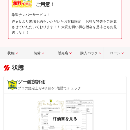
ご用意！
希望ナンバーサービス！
Ｗｅｂより来場予約をいただいたお客様限定！ お得な特典をご用意
させていただいております！！ 大変お買い得な機会を是非ともお見
逃しなく！
状態
装備
販売店
購入パック
ローン
状態
グー鑑定評価
プロの鑑定士が4項目を5段階でチェック
評価書を見る