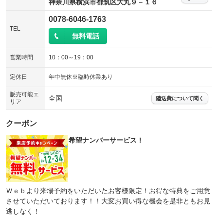
神奈川県横浜市都筑区大丸９－１６
0078-6046-1763
TEL
無料電話
営業時間
10：00～19：00
定休日
年中無休※臨時休業あり
販売可能エ
全国
陸送費について聞く
リア
クーポン
希望ナンバーサービス！
Ｗｅｂより来場予約をいただいたお客様限定！お得な特典をご用意
させていただいております！！大変お買い得な機会を是非ともお見
逃しなく！