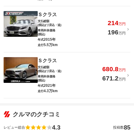
Ｓクラス
支払総額
214
万円
(税込)(リ済込・追)
車両本体価格
196
万円
(税込)
2015年
年式
5.5万km
走行
Ｓクラス
支払総額
680.8
万円
(税込)(リ済込・追)
車両本体価格
671.2
万円
(税込)
2021年
年式
4.3万km
走行
クルマのクチコミ
4.3
85
レビュー総合
投稿数