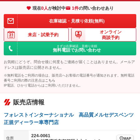
：装備なし
：装備なし
現在
0
人
が検討中
1件
の問い合わせあり
装備略号／用語解説
在庫確認・見積り依頼(無料)
オンライン
来店・
試乗予約
商談予約
まずは在庫確認・見積り依頼
無料電話でお問い合わせ
お気軽にどうぞ。問合せ後に何度もご連絡が届くことはありません。メールア
ドレスは販売店に公開されません。
※無料電話をご利用の場合は、販売店へお客様の電話番号が通知されます。無料電話
番号ご利用の際の注意点は
こちら
IP電話、ひかり電話からはご利用いただけません。
販売店情報
フォレストインターナショナル 高品質メルセデスベンツ
正規ディーラー車専門店
224-0061
住所
MAP