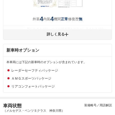
4
4
外装
内装
機関
修復歴
正常
無
気になるキズやヘコミは補修済みですが、小さなキズやヘ
外装
コミが残っています。
詳しく見る
(車両外装)
キズ・へこみについて問い合わせる
内装
気になる汚れ等が、部分的にあります。
新車時オプション
(内装状態)
主要機関に不具合はありません。
機関
本車両には下記の新車時のオプションが含まれています。
レーダーセーフティパッケージ
詳細は鑑定書をご確認ください。
修復歴
ＡＭＧスポーツパッケージ
※グー鑑定は保証サービスではございません。購入時は必ず現車をご確認
下さい。
リアコンフォートパッケージ
※実際にお渡しするコンディションチェックシートにつきましては、形式
および表示項目が異なる場合がございます。
※グー鑑定の評価はあくまでも記載している鑑定日の鑑定結果となりま
す。車両情報等の詳細は各販売店へお問い合わせ下さい。
車両状態
装備略号／用語解説
（メルセデス・ベンツＳクラス 神奈川県）