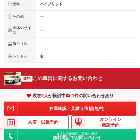
燃料
ハイブリッド
その他
―
全体のサイ
―
ズ
荷台寸法
―
ハンドル
右
この車両に関するお問い合わせ
無料
現在
0
人
が検討中
1件
の問い合わせあり
在庫確認・見積り依頼(無料)
オンライン
来店・
試乗予約
商談予約
まずは在庫確認・見積り依頼
無料電話でお問い合わせ