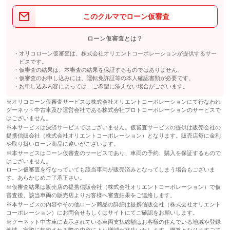
このクルマでローン仮審査
ローン仮審査とは？
オリコローン仮審査は、株式会社オリエントコーポレーションが提供するサー
ビスです。
仮審査の結果は、本審査の結果を保証するものではありません。
仮審査のお申し込みには、運転免許証等の本人確認書類が必要です。
お申し込み内容によっては、ご希望に添えない場合がございます。
※オリコローン仮審査サービスは株式会社オリエントコーポレーションにて行なわれ
グーネット中古車及び運営会社である株式会社プロトコーポレーションのサービスで
はございません。
※本サービスは決済サービスではございません。仮審査サービスの提供は販売会社の
提携信販会社（株式会社オリエントコーポレーション）となります。販売店毎に金利
や取り扱いローン商品に違いがございます。
※本サービスはローン仮審査のサービスであり、車両の予約、購入を保証するもので
はございません。
ローン仮審査を行なっていても該当車両が販売済みとなってしまう場合もございま
す。あらかじめご了承下さい。
※仮審査結果は販売店の提携信販会社（株式会社オリエントコーポレーション）で仮
審査後、該当車両の販売店よりお客様へ審査結果をご連絡します。
※本サービスの内容やその他ローン商品の詳細は提携信販会社（株式会社オリエント
コーポレーション）にお問合せもしくはサイトにてご確認をお願いします。
※グーネット中古車に表示されている車両支払総額はお客様の住んでいる地域や登録