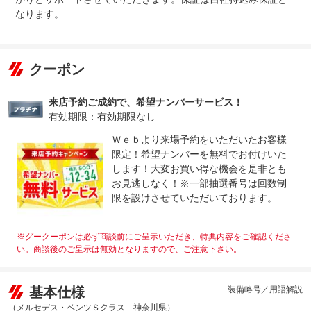
なります。
クーポン
来店予約ご成約で、希望ナンバーサービス！
有効期限：有効期限なし
Ｗｅｂより来場予約をいただいたお客様
限定！希望ナンバーを無料でお付けいた
します！大変お買い得な機会を是非とも
お見逃しなく！※一部抽選番号は回数制
限を設けさせていただいております。
※グークーポンは必ず商談前にご呈示いただき、特典内容をご確認くださ
い。商談後のご呈示は無効となりますので、ご注意下さい。
基本仕様
装備略号／用語解説
（メルセデス・ベンツＳクラス 神奈川県）