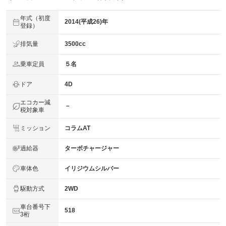
年式（初度
2014(平成26)年
登録）
排気量
3500cc
乗車定員
５名
ドア
4D
エコカー減
－
税対象車
ミッション
コラムAT
過給器
ターボチャージャー
車体色
イリジウムシルバー
駆動方式
2WD
車台番号下
518
3桁