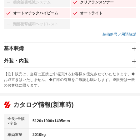
衝突被害軽減システム
クリアランスソナー
：装備なし
：装備あり
オートマチックハイビーム
オートライト
：装備あり
：装備あり
頸部衝撃緩和ヘッドレスト
：装備なし
装備略号／用語解説
基本装備
エアバッグ：運転席/助手席/サイド
外装・内装
：装備あり
スライドドア
カーナビ：HDDナビ
：装備なし
：装備あり
【注】販売は、当店に直接ご来場頂けるお客様を優先させていただきます。◆
お取置きはいたしません。◆在庫の有無をご確認お願いします。※販売は一般
サンルーフ
ABS
TV
：装備あり
：装備あり
：装備なし
のお客様に限ります。
エアコン
Wエアコン
オーディオ：ミュージックプレイヤー接続可
：装備あり
：装備なし
：装備あり
リフトアップ
パワーステアリング
カタログ情報(新車時)
ビジュアル
：装備なし
：装備あり
：装備なし
ダウンヒルアシストコントロール
アルミホイール：アルミホイール
：装備なし
：装備あり
全長×全幅
5120x1900x1495mm
×全高
パワーウィンドウ
盗難防止システム
革シート
ハーフレザーシート
：装備あり
：装備あり
：装備あり
：装備なし
車両重量
2010kg
アイドリングストップ
ドライブレコーダー
キーレス
LEDヘッドランプ
：装備なし
：装備なし
：装備あり
：装備あり