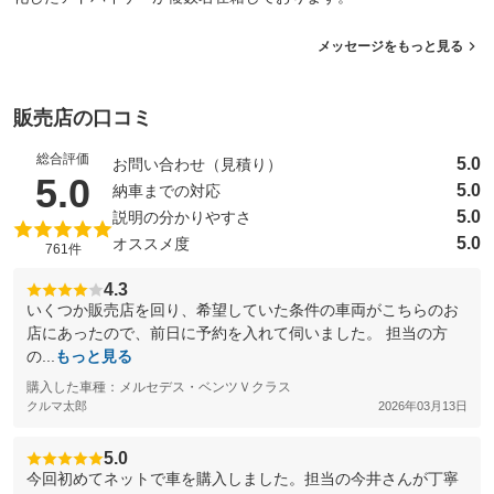
メッセージをもっと見る
販売店の口コミ
総合評価
5.0
お問い合わせ（見積り）
（5点満点中）
5.0
5.0
納車までの対応
5.0
説明の分かりやすさ
5.0
オススメ度
761件
4.3
いくつか販売店を回り、希望していた条件の車両がこちらのお
店にあったので、前日に予約を入れて伺いました。 担当の方
の...
もっと見る
購入した車種：メルセデス・ベンツＶクラス
クルマ太郎
2026年03月13日
5.0
今回初めてネットで車を購入しました。担当の今井さんが丁寧