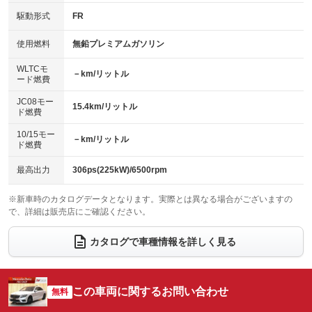
USB入力端子
Bluetooth接続
駆動形式
FR
HID(キセノンライト)
ポータブルナビ
：装備あり
：装備なし
：装備なし
：装備なし
100V電源
クリーンディーゼル
バックカメラ
ETC
使用燃料
無鉛プレミアムガソリン
：装備なし
：装備なし
：装備あり
：装備あり
センターデフロック
エアロ
スマートキー
：装備なし
WLTCモ
：装備なし
：装備あり
－km/リットル
ード燃費
レンタカーアップ
展示・試乗車
ローダウン
ランフラットタイヤ
：装備なし
：装備なし
：装備なし
：装備なし
JC08モー
15.4km/リットル
ド燃費
電動格納ミラー
パワーシート
3列シート
：装備あり
：装備あり
：装備なし
10/15モー
装備略号／用語解説
－km/リットル
ベンチシート
フルフラットシート
ド燃費
：装備なし
：装備なし
チップアップシート
オットマン
：装備なし
：装備なし
最高出力
306ps(225kW)/6500rpm
電動格納サードシート
シートヒーター
：装備なし
：装備あり
※新車時のカタログデータとなります。実際とは異なる場合がございますの
で、詳細は販売店にご確認ください。
ウォークスルー
後席モニター
：装備なし
：装備なし
電動リアゲート
フロントカメラ
カタログで車種情報を詳しく見る
：装備あり
：装備なし
シートエアコン
全周囲カメラ
：装備なし
：装備なし
サイドカメラ
ルーフレール
この車両に関するお問い合わせ
：装備なし
無料
：装備なし
エアサスペンション
ヘッドライトウォッシャー