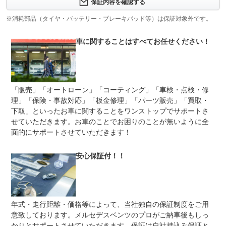
計400項目
保証内容を確認する
エンジン・動力伝達・ステアリング・前後アクスル・電子
保証項目
制御部品・ブレーキ機構などを含む多数の項目に対応して
※消耗部品（タイヤ・バッテリー・ブレーキパッド等）は保証対象外です。
おります。消耗品を除く大多数の部位が対象となるため、
非常に手厚いに内容となっております。
車に関することはすべてお任せください！
修理回数
無制限
車両本体価格
車両本体価格までが修理上限金額となっております。保証
上限金額
期間が切れた後でも専門店としてのノウハウでお安く修理
「販売」「オートローン」「コーティング」「車検・点検・修
をすることが出来ますので、お気軽にご相談ください。な
るべく修理代をかけさせません！
理」「保険・事故対応」「板金修理」「パーツ販売」「買取・
下取」といったお車に関することをワンストップでサポートさ
無し
免責金
せていただきます。お車のことでお困りのことが無いように全
免責金額は無しとなっております。
面的にサポートさせていただきます！
当社の自社認証工場にてご対応させていただきます。トー
保証修理
タルカーライフサポートにて、販売だけでなくお車のアフ
受付先
ターにかかわることはすべて当社にお任せください！
安心保証付！！
法定整備
整備無 車両状態については販売店にご確認ください
法定整備
-
について
年式・走行距離・価格等によって、当社独自の保証制度をご用
意致しております。メルセデスベンツのプロがご納車後もしっ
かりとサポートさせていただきます。保証は自社持込み保証と