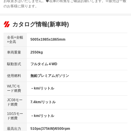
お取置きはいたしません。◆在庫の有無をご確認お願いします。※販売は一般
サンルーフ
ABS
TV
：装備あり
：装備あり
：装備なし
のお客様に限ります。
エアコン
Wエアコン
オーディオ：CDまたはCDチェンジャー／ミュージックプレイヤー接続
：装備あり
：装備あり
：装備あり
可
リフトアップ
パワーステアリング
カタログ情報(新車時)
：装備なし
：装備あり
ビジュアル：-／DVD再生
：装備あり
ダウンヒルアシストコントロール
：装備あり
アルミホイール：20インチ
全長×全幅
：装備あり
5005x1985x1865mm
×全高
パワーウィンドウ
盗難防止システム
：装備あり
：装備あり
革シート
ハーフレザーシート
：装備あり
：装備なし
車両重量
2550kg
アイドリングストップ
ドライブレコーダー
：装備あり
：装備なし
キーレス
LEDヘッドランプ
：装備あり
：装備なし
USB入力端子
Bluetooth接続
駆動形式
フルタイム４WD
：装備あり
：装備あり
HID(キセノンライト)
ポータブルナビ
：装備あり
：装備なし
100V電源
クリーンディーゼル
使用燃料
無鉛プレミアムガソリン
：装備なし
：装備なし
バックカメラ
ETC
：装備あり
：装備あり
センターデフロック
：装備なし
WLTCモ
エアロ
スマートキー
－km/リットル
：装備なし
：装備あり
ード燃費
レンタカーアップ
展示・試乗車
：装備なし
：装備なし
ローダウン
ランフラットタイヤ
：装備なし
：装備なし
JC08モー
7.4km/リットル
ド燃費
電動格納ミラー
：装備あり
パワーシート
3列シート
：装備なし
：装備なし
10/15モー
装備略号／用語解説
－km/リットル
ド燃費
ベンチシート
フルフラットシート
：装備なし
：装備なし
チップアップシート
オットマン
最高出力
510ps(375kW)/6500rpm
：装備なし
：装備なし