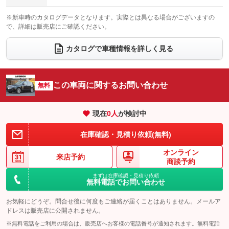
電動格納サードシート
シートヒーター
：装備なし
：装備あり
※新車時のカタログデータとなります。実際とは異なる場合がございますの
で、詳細は販売店にご確認ください。
ウォークスルー
後席モニター
：装備なし
：装備なし
カタログで車種情報を詳しく見る
電動リアゲート
フロントカメラ
：装備あり
：装備あり
シートエアコン
全周囲カメラ
：装備あり
：装備なし
この車両に関するお問い合わせ
サイドカメラ
無料
ルーフレール
：装備あり
：装備なし
エアサスペンション
ヘッドライトウォッシャー
：装備あり
：装備あり
現在
0
人
が検討中
装備略号／用語解説
在庫確認・見積り依頼(無料)
オンライン
来店予約
商談予約
まずは在庫確認・見積り依頼
無料電話でお問い合わせ
お気軽にどうぞ。問合せ後に何度もご連絡が届くことはありません。メールア
ドレスは販売店に公開されません。
※無料電話をご利用の場合は、販売店へお客様の電話番号が通知されます。無料電話