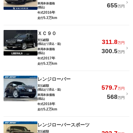
車両本体価格
655
万円
(税込)
2016年
年式
5.3万km
走行
ＸＣ９０
支払総額
311.8
万円
(税込)(リ済込・追)
車両本体価格
300.5
万円
(税込)
2017年
年式
5.3万km
走行
レンジローバー
支払総額
579.7
万円
(税込)(リ済込・追)
車両本体価格
568
万円
(税込)
2018年
年式
5.2万km
走行
レンジローバースポーツ
支払総額