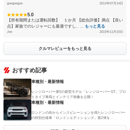
goegoegoe
2012年07月14日
5.0
【所有期間または運転回数】 １か月 【総合評価】満点 【良い
点】家族でのレジャーにも最適ですし、...
もっと見る
Joe
2015年11月15日
クルマレビューをもっと見る
おすすめ記事
車種別・最新情報
レンジローバー第5の新型モデル「レンジローバー GT」プロ
トタイプ車両とインテリア画像を公開！
車種別・最新情報
ロンドンの街からインスピレーションを得たレンジローバー
の特別仕様車「ロンドンエディションズ」第2弾を…