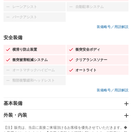
レーンアシスト
自動駐車システム
：装備なし
：装備なし
パークアシスト
：装備なし
装備略号／用語解説
安全装備
横滑り防止装置
衝突安全ボディ
：装備あり
：装備あり
衝突被害軽減システム
クリアランスソナー
：装備あり
：装備あり
オートマチックハイビーム
オートライト
：装備なし
：装備あり
頸部衝撃緩和ヘッドレスト
：装備なし
装備略号／用語解説
基本装備
エアバッグ：運転席/助手席/サイド
外装・内装
：装備あり
スライドドア
カーナビ
：装備なし
：装備なし
【注】販売は、当店に直接ご来場頂けるお客様を優先させていただきます。◆