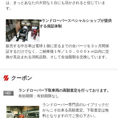
は、きっとあなたの大切な１台にも活かされると信じていま
【店頭価格には納車前点検整備費用を含んでおります】ご
す。
法定整備
納車前には不具合箇所の改善はもちろんのこと、車検に準
について
じた分解整備、各装備品の機能点検、そして私たちの長年
の経験を生かした予防整備を行います。
■ランドローバースペシャルショップが提供
する保証体制
販売する中古車は電球１個に至るまでの全パーツを３ヶ月間保
証するだけでなく、ご納車後１年／１０，０００ｋｍ以内に交
換が見込まれる消耗品類、そして全油脂類を交換しています。
クーポン
ランドローバー下取車両の高額査定を行っております。
有効期限：有効期限なし
ランドローバー専門店のレイブリックだ
からこそ出来る高額査定。下取査定は無
料となりますのでご安心下さい。