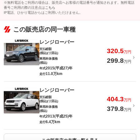
※無料電話をご利用の場合は、販売店へお客様の電話番号が通知されます。無料電話
番号ご利用の際の注意点は
こちら
IP電話、ひかり電話からはご利用いただけません。
この販売店の同一車種
レンジローバー
支払総額
320.5
万円
(税込)(リ済込)
車両本体価格
299.8
万円
(税込)
2015(平成27)年
年式
11.0万km
走行
レンジローバー
支払総額
404.3
万円
(税込)(リ済込)
車両本体価格
379.8
万円
(税込)
2013(平成25)年
年式
6.4万km
走行