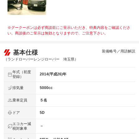
※グークーポンは必ず商談前にご呈示いただき、特典内容をご確認くださ
い。商談後のご呈示は無効となりますので、ご注意下さい。
基本仕様
装備略号／用語解説
（ランドローバーレンジローバー 埼玉県）
年式（初度
2014(平成26)年
登録）
排気量
5000cc
乗車定員
５名
ドア
5D
エコカー減
－
税対象車