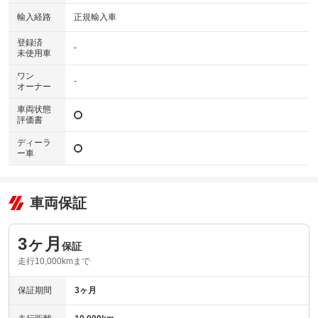
輸入経路
正規輸入車
登録済
-
未使用車
ワン
-
オーナー
車両状態
評価書
ディーラ
ー車
車両保証
3ヶ月
保証
走行10,000kmまで
保証期間
3ヶ月