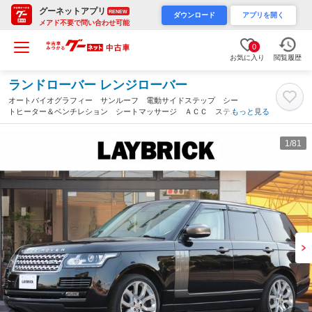
グーネットアプリ
RENEW
ダウンロード
アプリを開く
メアド不要で問い合わせ可能
0
お気に入り
閲覧履歴
ランドローバー レンジローバー
オートバイオグラフィー サンルーフ 電動サイドステップ シー
トヒーター＆ベンチレション シートマッサージ ＡＣＣ ステア
もっと見る
リングヒーター 全席パワーシート シートメモリー ＭＥＲＩＤ
ＩＡＮサラウンドサウンドシステム（埼玉県）
1
/81