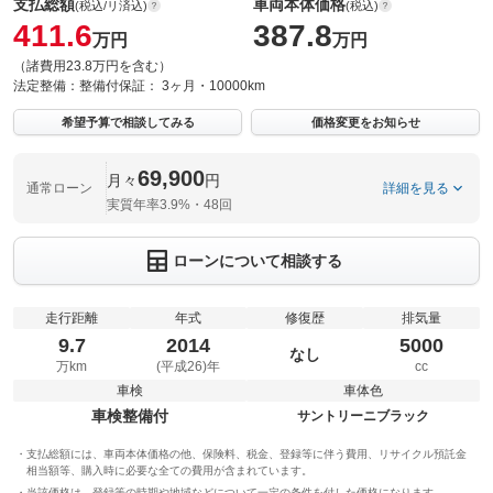
支払総額
車両本体価格
(税込/リ済込)
(税込)
411.6
387.8
万円
万円
（諸費用23.8万円を含む）
法定整備：
整備付
保証：
3ヶ月・10000km
希望予算で相談してみる
価格変更をお知らせ
69,900
月々
円
通常ローン
詳細を見る
実質年率3.9%・48回
ローンについて相談する
走行距離
年式
修復歴
排気量
9.7
2014
5000
なし
万km
(平成26)年
cc
車検
車体色
車検整備付
サントリーニブラック
支払総額には、車両本体価格の他、保険料、税金、登録等に伴う費用、リサイクル預託金
相当額等、購入時に必要な全ての費用が含まれています。
当該価格は、登録等の時期や地域などについて一定の条件を付した価格になります。