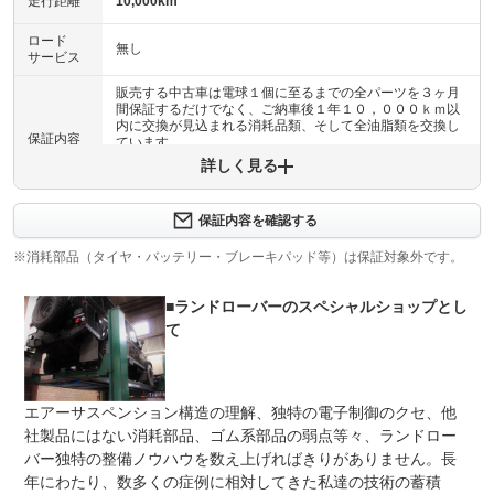
走行距離
10,000km
ロード
無し
サービス
販売する中古車は電球１個に至るまでの全パーツを３ヶ月
間保証するだけでなく、ご納車後１年１０，０００ｋｍ以
内に交換が見込まれる消耗品類、そして全油脂類を交換し
保証内容
ています。
詳しく見る
保証内容について問い合わせる
保証内容を確認する
保証項目
-
※消耗部品（タイヤ・バッテリー・ブレーキパッド等）は保証対象外です。
修理回数
無制限
■ランドローバーのスペシャルショップとし
上限金額
車両本体価格
て
免責金
無し
保証修理
-
エアーサスペンション構造の理解、独特の電子制御のクセ、他
受付先
社製品にはない消耗部品、ゴム系部品の弱点等々、ランドロー
整備付 法定12ヶ月または法定24ヶ月点検整備付
バー独特の整備ノウハウを数え上げればきりがありません。長
法定整備
※車検なし・車検整備付の場合は法定24ヶ月点検整備付
年にわたり、数多くの症例に相対してきた私達の技術の蓄積
※商用車は6ヶ月または12ヶ月点検整備付