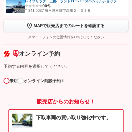
レイブリック 三郷 ランドローバースペシャルショップ
0
0件
【STEP1】
認証画面でグーネットを友だち追加してから「許可する」ボタンを押
〒341-0037 埼玉県三郷市高州２－３３５
します
MAPで販売店までのルートを確認する
【STEP2】
トーク画面で
ボタンをタップして問い合わせを
完了してください。
スマートフォンの位置情報をONにしてください
こちら
オンライン予約
予約する内容を選択してください。
来店
オンライン商談予約
?
販売店からのお知らせ！
下取車両の買い取り強化中です。