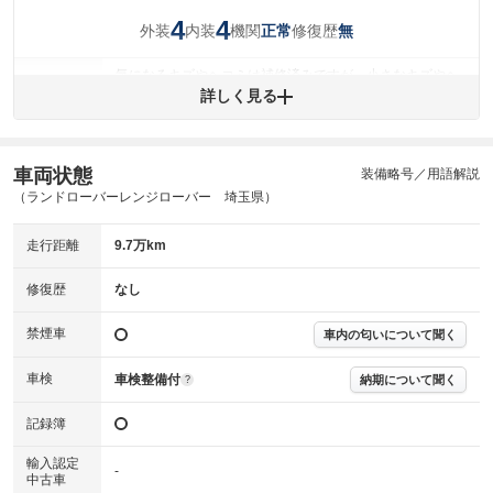
4
4
外装
内装
機関
修復歴
正常
無
気になるキズやヘコミは補修済みですが、小さなキズやヘ
外装
コミが残っています。
詳しく見る
(車両外装)
キズ・へこみについて問い合わせる
内装
気になる汚れ等が、部分的にあります。
(内装状態)
車両状態
装備略号／用語解説
（ランドローバーレンジローバー 埼玉県）
主要機関に不具合はありません。
機関
走行距離
9.7万km
詳細は鑑定書をご確認ください。
修復歴
修復歴
なし
※グー鑑定は保証サービスではございません。購入時は必ず現車をご確認
下さい。
禁煙車
車内の匂いについて聞く
※実際にお渡しするコンディションチェックシートにつきましては、形式
および表示項目が異なる場合がございます。
※グー鑑定の評価はあくまでも記載している鑑定日の鑑定結果となりま
車検
車検整備付
納期について聞く
?
す。車両情報等の詳細は各販売店へお問い合わせ下さい。
記録簿
輸入認定
-
中古車