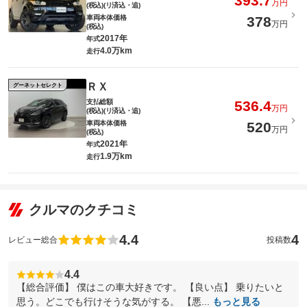
393.7
万円
(税込)(リ済込・追)
車両本体価格
378
万円
(税込)
2017年
年式
4.0万km
走行
ＲＸ
グーネットセレクト
支払総額
536.4
万円
(税込)(リ済込・追)
車両本体価格
520
万円
(税込)
2021年
年式
1.9万km
走行
クルマのクチコミ
4.4
4
レビュー総合
投稿数
4.4
【総合評価】 僕はこの車大好きです。 【良い点】 乗りたいと
思う。どこでも行けそうな気がする。 【悪...
もっと見る