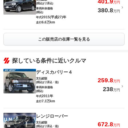
401.9
万円
(税込)(リ済込)
車両本体価格
380.8
万円
(税込)
2015(平成27)年
年式
6.6万km
走行
この販売店の在庫一覧を見る
探している条件に近いクルマ
ディスカバリー４
支払総額
259.8
万円
(税込)(リ済込・追)
車両本体価格
238
万円
(税込)
2011年
年式
7.3万km
走行
レンジローバー
支払総額
672.8
万円
(税込)(リ済込・追)