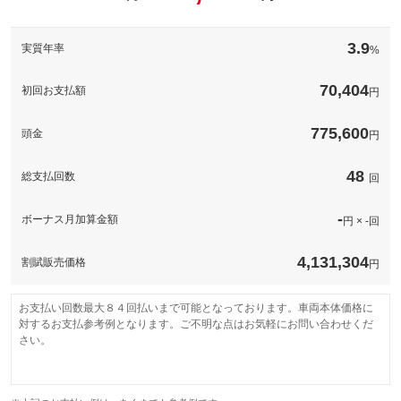
3.9
実質年率
%
70,404
初回お支払額
円
775,600
頭金
円
48
総支払回数
回
-
ボーナス月加算金額
円 × -回
4,131,304
割賦販売価格
円
お支払い回数最大８４回払いまで可能となっております。車両本体価格に
対するお支払参考例となります。ご不明な点はお気軽にお問い合わせくだ
さい。