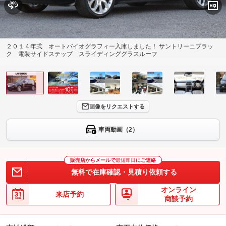
２０１４年式 オートバイオグラフィー入庫しました！ サントリーニブラッ
ク 電装サイドステップ スライディンググラスルーフ
画像をリクエストする
車両動画（2）
販売店からメールで
最短即日
にご連絡
無料で在庫確認・見積り依頼する
オンライン
来店予約
商談予約