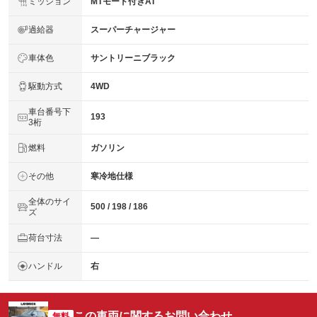
ミッション
MTモード付きAT
過給器
スーパーチャージャー
車体色
サントリーニブラック
駆動方式
4WD
車台番号下
193
3桁
燃料
ガソリン
その他
寒冷地仕様
全体のサイ
500 / 198 / 186
ズ
荷台寸法
―
ハンドル
右
この車両に関するお問い合わせ
無料