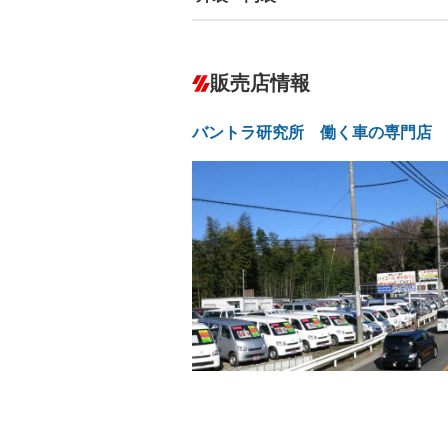
ABS
エアコン
カーナビ：メモリーナビ他
ダウンヒルアシストコントロール
－
販売店情報
オーディオ
－
盗難防止システム
アイドリ
－
ヘッドライトウォッシャ
革シート
－
－
ー
バントラ研究所 働く車の専門店
Bluetooth接続
100V電源
－
LEDヘッドランプ
HID(キ
－
－
レンタカーアップ
展示・試
－
ETC
エアロ
－
ランフラットタイヤ
パワーシ
－
－
フルフラットシート
チップア
－
－
シートヒーター
ウォーク
－
－
フロントカメラ
シートエ
－
－
ルーフレール
エアサス
－
－