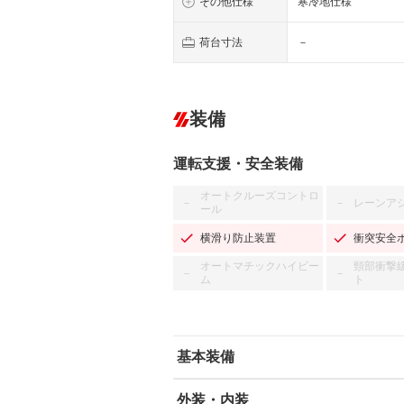
その他仕様
寒冷地仕様
荷台寸法
－
装備
運転支援・安全装備
オートクルーズコントロ
レーンア
－
－
ール
横滑り防止装置
衝突安全
オートマチックハイビー
頸部衝撃
－
－
ム
ト
基本装備
外装・内装
エアバッグ：運転席