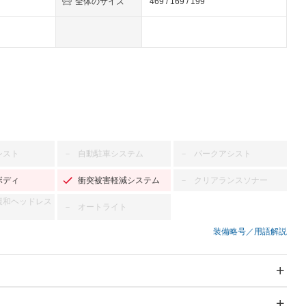
全体のサイズ
469 / 169 / 199
シスト
自動駐車システム
パークアシスト
－
－
ボディ
衝突被害軽減システム
クリアランスソナー
－
緩和ヘッドレス
オートライト
－
装備略号／用語解説
スライドドア：片面
サンルーフ