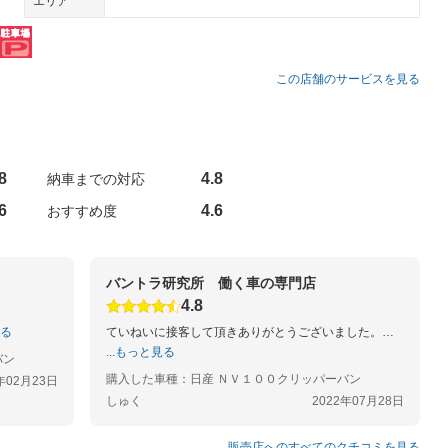
エリア
この店舗のサービスを見る
8
4.8
納車までの対応
6
4.6
おすすめ度
バントラ研究所 働く車の専門店
4.8
見る
ていねいに接客して頂きありがとうございました。…
...もっと見る
バン
購入した車種：日産 ＮＶ１００クリッパーバン
年02月23日
しゅく
2022年07月28日
販売店へのすべてのクチコミを見る