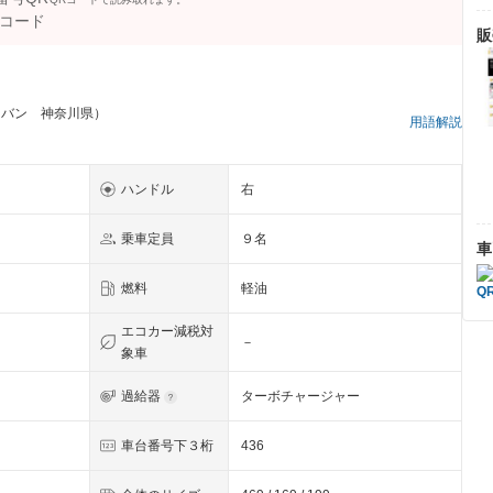
販
ンバン 神奈川県）
用語解説
ハンドル
右
乗車定員
９名
車
燃料
軽油
エコカー減税対
－
象車
過給器
ターボチャージャー
車台番号下３桁
436