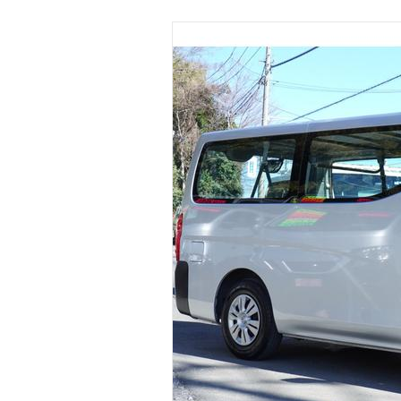
マガジン
車カタログ
自動車ローン
保険
レビュー
価格相場
教習所
用語集