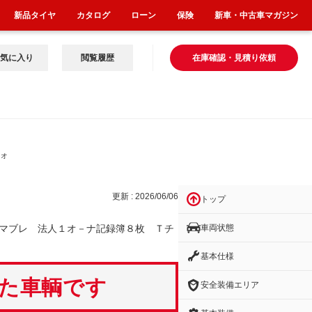
新品タイヤ
カタログ
ローン
保険
新車・中古車マガジン
気に入り
閲覧履歴
在庫確認・見積り依頼
１オ
更新 : 2026/06/06
トップ
車両状態
マブレ 法人１オ－ナ記録簿８枚 Ｔチ
基本仕様
いた車輌です
安全装備エリア