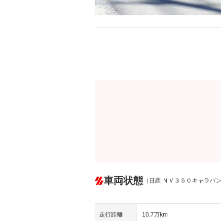
車両状態
（日産 ＮＶ３５０キャラバ
走行距離
10.7万km