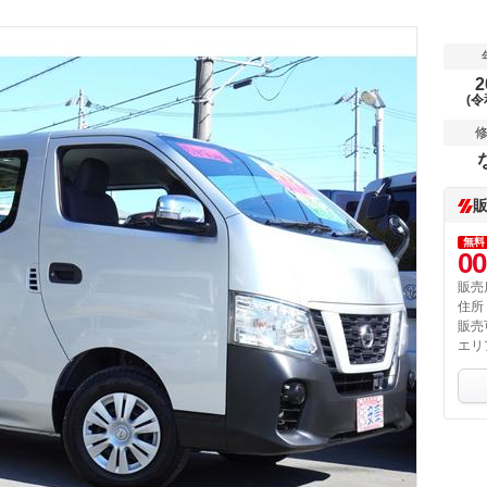
2
(令
無料
00
販売
住所
販売
エリ