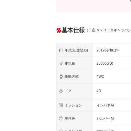
基本仕様
（日産 ＮＶ３５０キャラバ
年式(初度登録)
2019(令和1)年
排気量
2500cc(D)
駆動方式
4WD
ドア
4D
ミッション
インパネAT
車体色
シルバーＭ