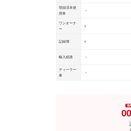
登録済未使
－
用車
ワンオーナ
○
ー
記録簿
○
輸入経路
－
ディーラー
－
車
無
00