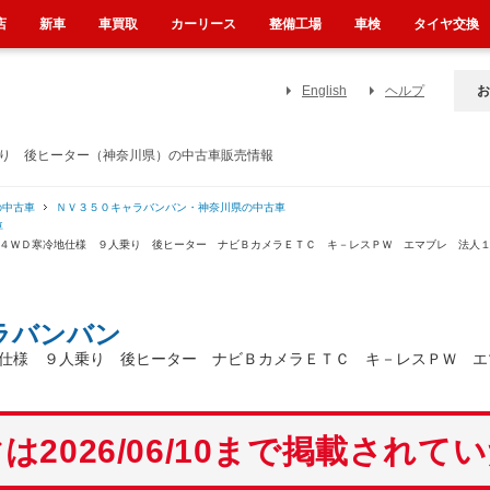
店
新車
車買取
カーリース
整備工場
車検
タイヤ交換
English
ヘルプ
お
乗り 後ヒーター（神奈川県）の中古車販売情報
の中古車
ＮＶ３５０キャラバンバン・神奈川県の中古車
車
 ４ＷＤ寒冷地仕様 ９人乗り 後ヒーター ナビＢカメラＥＴＣ キ－レスＰＷ エマブレ 法人
ラバンバン
仕様 ９人乗り 後ヒーター ナビＢカメラＥＴＣ キ－レスＰＷ エ
は2026/06/10まで掲載されて