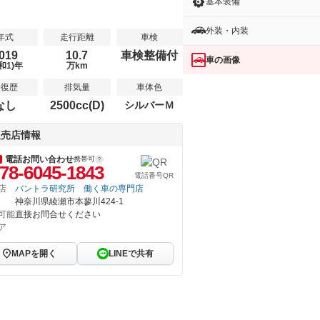
基本装備
外装・内装
年式
走行距離
車検
019
10.7
車検整備付
車の画像
和1)年
万km
修復歴
排気量
車体色
なし
2500cc(D)
シルバーＭ
販売店情報
電話お問い合わせ
携帯可
78-6045-1843
電話番号QR
店
バントラ研究所 働く車の専門店
神奈川県綾瀬市本蓼川424-1
可能
直接お問合せください
ア
MAPを開く
LINEで共有