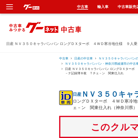
中古車
輸入車
中古車販売
新車
中古車
日産 ＮＶ３５０キャラバンバン ロングＤＸターボ ４ＷＤ寒冷地仕様 ９人
輸入車
中古車
日産の中古車
ＮＶ３５０キャラバンバン
ＮＶ３５０キャラバンバン・神奈川県綾瀬市の中古
日産 ＮＶ３５０キャラバンバン ロングＤＸターボ
クルマ買取
－ナ記録簿８枚 Ｔチェ－ン 関東仕入れ
カーリース
ＮＶ３５０キャ
日産
ロングＤＸターボ ４ＷＤ寒冷地
タイヤ交換
ェ－ン 関東仕入れ（神奈川県）
整備工場
このクルマ
車検