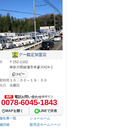
グー鑑定加盟店
所
〒252-1102
神奈川県綾瀬市本蓼川424-1
コピー
業時間
１０：００～１９：００
休日
火曜日
電話お問い合わせ
無料
携帯可
0078-6045-1843
MAPを開く
LINEで共有
舗在庫一覧
ショールーム
舗詳細
販売店ホームページ