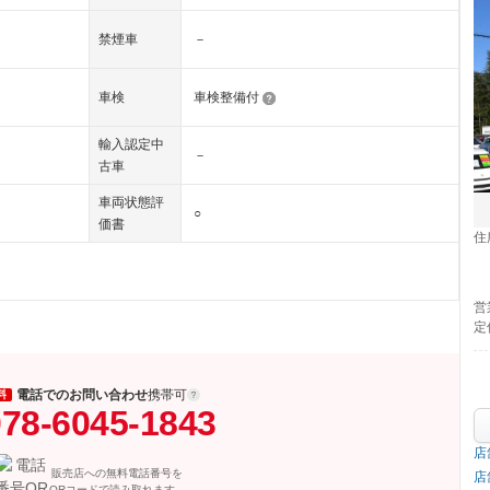
禁煙車
－
車検
車検整備付
輸入認定中
－
古車
車両状態評
○
価書
住
営
定
電話でのお問い合わせ
携帯可
料
78-6045-1843
店
販売店への無料電話番号を
店
QRコードで読み取れます。