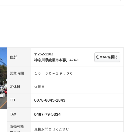
－
Wエアコン
リフトアップ
－
－
TV
－
パワーステアリング
パワーウィンドウ
－ビジュアル
アルミホイール
－
－
ングストップ
ドライブレコーダー
USB入力端子
－
－
ハーフレザーシート
キーレス
－
クリーンディーゼル
センターデフロック
－
－
セノンライト)
ポータブルナビ
バックカメラ
－
乗車
電動格納ミラー
〒252-1102
MAPを開く
住所
スマートキー
ローダウン
－
－
神奈川県綾瀬市本蓼川424-1
装備略号／用語解説
ート
3列シート
ベンチシート
営業時間
１０：００～１９：００
ップシート
オットマン
電動格納サードシート
－
－
定休日
火曜日
スルー
後席モニター
電動リアゲート
－
－
0078-6045-1843
TEL
アコン
全周囲カメラ
サイドカメラ
－
－
ペンション
0467-79-5334
FAX
装備略号／用語解説
販売可能
直接お問合せください