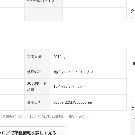
全体のサイズ
－
ク
（
車両重量
2010kg
使用燃料
無鉛プレミアムガソリン
JC08モード
15.4 km/リットル
燃費
最高出力
306ps(225kW)/6500rpm
ク
なる場合がございますので、詳細は販売店にご確認ください。
タログで車種情報を詳しく見る