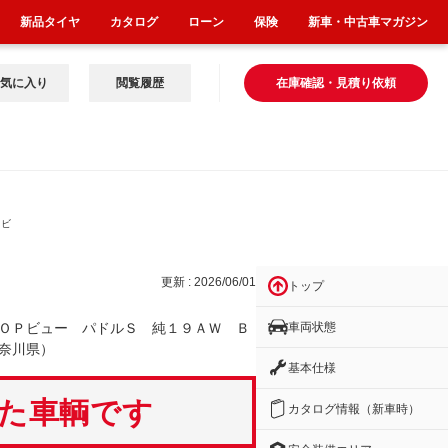
新品タイヤ
カタログ
ローン
保険
新車・中古車マガジン
気に入り
閲覧履歴
在庫確認・見積り依頼
Ｐビ
更新 : 2026/06/01
トップ
車両状態
ＯＰビュー パドルＳ 純１９ＡＷ Ｂ
奈川県）
基本仕様
いた車輌です
カタログ情報（新車時）