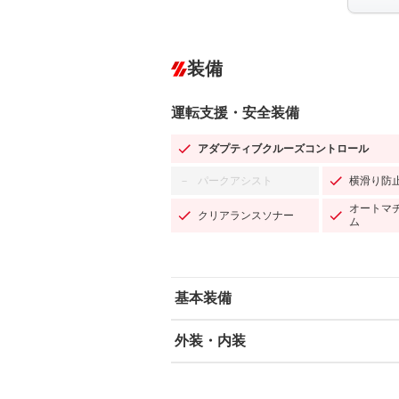
装備
運転支援・安全装備
アダプティブクルーズコントロール
パークアシスト
横滑り防
－
オートマ
クリアランスソナー
ム
基本装備
外装・内装
エアバッグ：運転席/助手席/サイド
ABS
エアコン
カーナビ：HDDナビ