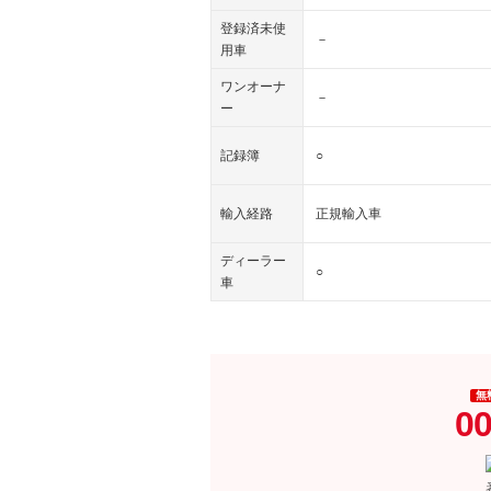
登録済未使
－
用車
ワンオーナ
－
ー
記録簿
○
輸入経路
正規輸入車
ディーラー
○
車
無
00