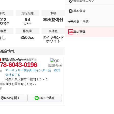
安全装備エリア
基本装備
年式
走行距離
車検
013
6.4
車検整備付
外装・内装
成25)年
万km
修復歴
排気量
車体色
車の画像
なし
3500cc
ダイヤモンド
ホワイト
販売店情報
電話お問い合わせ
携帯可
78-6043-0196
電話番号QR
店
マーキュリー横浜町田インター店 株式
会社ＳＴＫ
神奈川県大和市下鶴間１０－５
可能
直接お問合せください
ア
MAPを開く
LINEで共有