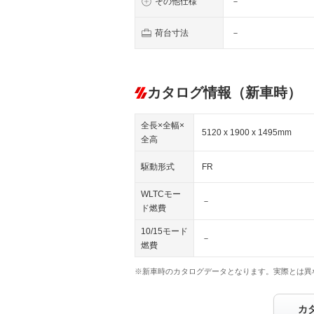
その他仕様
－
荷台寸法
－
カタログ情報（新車時）
全長×全幅×
5120 x 1900 x 1495mm
全高
駆動形式
FR
WLTCモー
－
ド燃費
10/15モード
－
燃費
※新車時のカタログデータとなります。実際とは異
カ