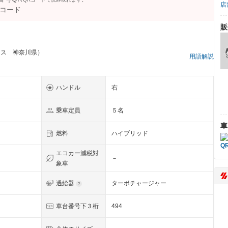
店
販
ラス 神奈川県）
用語解説
ハンドル
右
乗車定員
５名
車
燃料
ハイブリッド
エコカー減税対
－
象車
過給器
ターボチャージャー
ト
車台番号下３桁
494