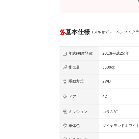
基本仕様
（メルセデス・ベンツ Ｓク
年式(初度登録)
2013(平成25)年
排気量
3500cc
駆動方式
2WD
ドア
4D
ミッション
コラムAT
車体色
ダイヤモンドホワイ