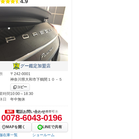
4.9
グー鑑定加盟店
所
〒242-0001
神奈川県大和市下鶴間１０－５
コピー
業時間
10:00～18:30
休日
年中無休
電話お問い合わせ
無料
携帯可
0078-6043-0196
MAPを開く
LINEで共有
舗在庫一覧
ショールーム