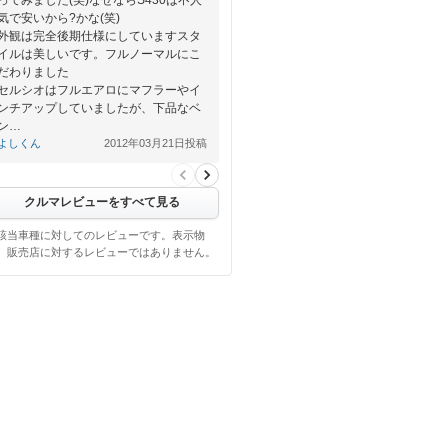
気で安いから?かな(笑)
外観は完全後期仕様にしていますスタ
イルは美しいです。フルノーマルにこ
だわりました
セルシオはフルエアロにマフラーやイ
ンチアップしていましたが、下品なベ
ン…
よしくん
2012年03月21日投稿
クルマレビューをすべて見る
該当車種に対してのレビューです。表示物
、販売店に対するレビューではありません。