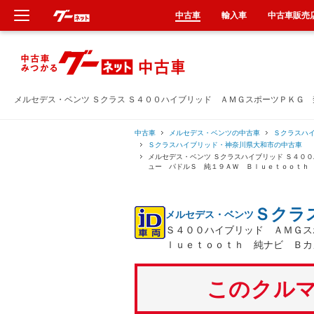
中古車
輸入車
中古車販売
新車
中古車
メルセデス・ベンツ Ｓクラス Ｓ４００ハイブリッド ＡＭＧスポーツＰＫＧ
輸入車
中古車
メルセデス・ベンツの中古車
Ｓクラスハ
Ｓクラスハイブリッド・神奈川県大和市の中古車
メルセデス・ベンツ Ｓクラスハイブリッド Ｓ４０
クルマ買取
ュー パドルＳ 純１９ＡＷ Ｂｌｕｅｔｏｏｔｈ
カーリース
Ｓクラ
メルセデス・ベンツ
Ｓ４００ハイブリッド ＡＭＧス
タイヤ交換
ｌｕｅｔｏｏｔｈ 純ナビ Ｂカ
整備工場
このクルマ
車検