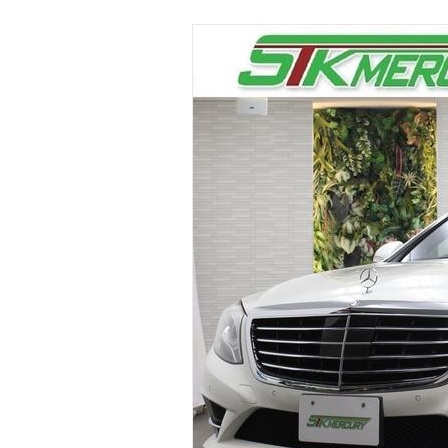
マガジン
車カタログ
自動車ローン
保険
レビュー
価格相場
教習所
用語集