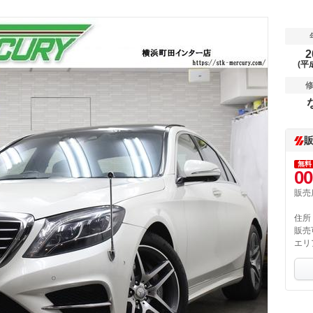
2
(平
無料
00
販売
住所
販売
エリ