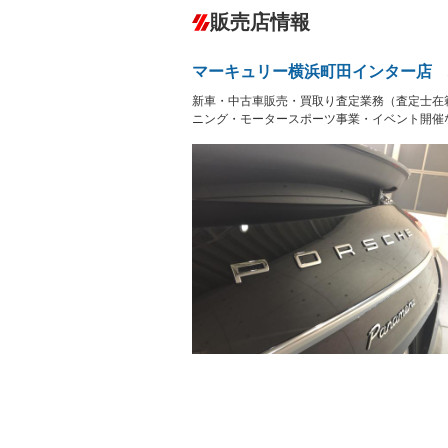
ダウンヒルアシストコントロール
－
販売店情報
オーディオ：CDまたはCDチェンジャー
プレイヤー接続可／ミュージックサーバ
盗難防止システム
アイドリ
ヘッドライトウォッシャ
革シート
－
マーキュリー横浜町田インター店 
ー
Bluetooth接続
100V電源
－
新車・中古車販売・買取り査定業務（査定士在
LEDヘッドランプ
HID(キ
－
レンタカーアップ
展示・試
ニング・モータースポーツ事業・イベント開催
－
－
ETC
エアロ
ランフラットタイヤ
パワーシ
－
フルフラットシート
チップア
－
－
シートヒーター
ウォーク
－
フロントカメラ
シートエ
－
ルーフレール
エアサス
－