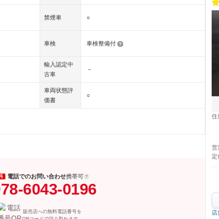
禁煙車
○
車検
車検整備付
輸入認定中
－
古車
車両状態評
○
価書
住
営
定
電話でのお問い合わせ
携帯可
料
78-6043-0196
販売店への無料電話番号を
店
QRコードで読み取れます。