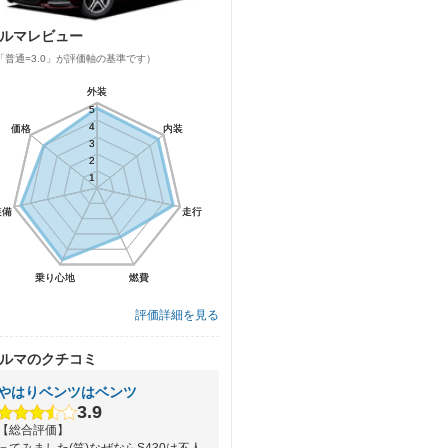
ルマレビュー
「普通=3.0」が評価軸の基準です）
外装
外装
5
5
4
4
価格
価格
内装
内装
3
3
2
2
1
1
装備
装備
走行
走行
乗り心地
乗り心地
燃費
燃費
評価詳細を見る
ルマのクチコミ
やはりベンツはベンツ
3.9
【総合評価】
ってみました(笑)なぜならS430は不人