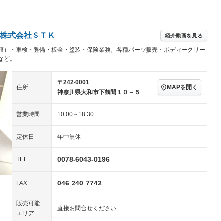
パワーステアリング
パワーウィンドウ
／ミュージック
ビジュアル：-／DVD再
アルミホイール：19イ
ー
生
ンチ
ングストップ
ドライブレコーダー
USB入力端子
－
ハーフレザーシート
キーレス
－
株式会社ＳＴＫ
紹介動画を見る
クリーンディーゼル
センターデフロック
－
－
籍）・車検・整備・板金・塗装・保険業務。各種パーツ販売・ボディークリー
セノンライト)
ポータブルナビ
バックカメラ
－
乗車
電動格納ミラー
など。
スマートキー
ローダウン
－
〒242-0001
装備略号／用語解説
MAPを開く
住所
ート
3列シート
ベンチシート
－
－
神奈川県大和市下鶴間１０－５
ップシート
オットマン
電動格納サードシート
－
－
営業時間
10:00～18:30
スルー
後席モニター
電動リアゲート
－
定休日
年中無休
アコン
全周囲カメラ
サイドカメラ
0078-6043-0196
ペンション
TEL
046-240-7742
FAX
装備略号／用語解説
販売可能
直接お問合せください
エリア