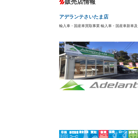
販売店情報
オーディオ：CDまたはCDチェンジャー
プレイヤー接続可
盗難防止システム
アイドリ
－
ヘッドライトウォッシャ
革シート
－
アデランテさいたま店
ー
Bluetooth接続
100V電源
－
輸入車・国産車買取事業 輸入車・国産車新車
LEDヘッドランプ
HID(キ
－
レンタカーアップ
展示・試
－
－
ETC
エアロ
－
ランフラットタイヤ
パワーシ
－
フルフラットシート
チップア
－
シートヒーター
ウォーク
フロントカメラ
シートエ
－
－
ルーフレール
エアサス
－
－