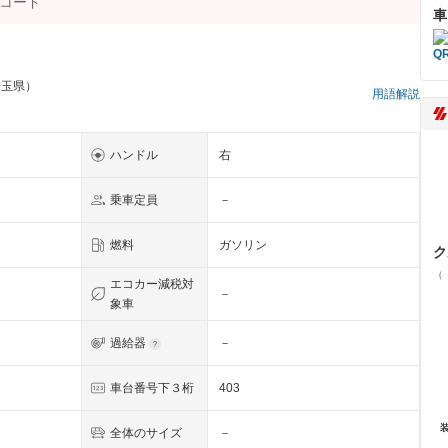
車
埼玉県）
用語解説
ハンドル
右
乗車定員
－
燃料
ガソリン
ク
（
エコカー減税対
－
象車
過給器
－
車台番号下３桁
403
全体のサイズ
－