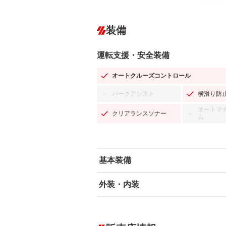
装備
運転支援・安全装備
オートクルーズコントロール
パークアシスト
横滑り防
－
オートマ
クリアランスソナー
－
ム
基本装備
外装・内装
エアバッグ：運転席/助手席/サイド
ABS
エアコン
カーナビ：メモリーナビ他
ダウンヒルアシストコントロール
－