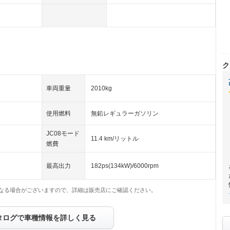
ク
車両重量
2010kg
使用燃料
無鉛レギュラーガソリン
JC08モード
11.4 km/リットル
燃費
最高出力
182ps(134kW)/6000rpm
なる場合がございますので、詳細は販売店にご確認ください。
タログで車種情報を詳しく見る