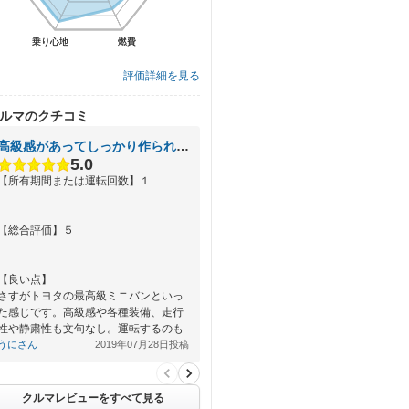
乗り心地
乗り心地
燃費
燃費
評価詳細を見る
ルマのクチコミ
高級感があってしっかり作られています。
5.0
【所有期間または運転回数】１
【総合評価】５
【良い点】
さすがトヨタの最高級ミニバンといっ
た感じです。高級感や各種装備、走行
性や静粛性も文句なし。運転するのも
乗せてもらうのも最高の車だと思いま
うにさん
2019年07月28日投稿
す。
【悪い点】…
クルマレビューをすべて見る