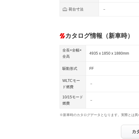
荷台寸法
－
カタログ情報（新車時）
全長×全幅×
4935 x 1850 x 1880mm
全高
駆動形式
FF
WLTCモー
－
ド燃費
10/15モード
－
燃費
※新車時のカタログデータとなります。実際とは異
カ