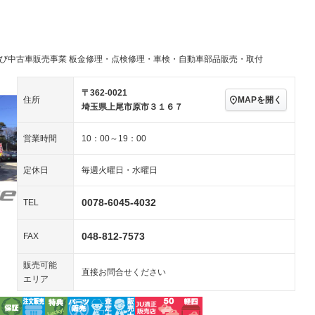
／ミュージック
ビジュアル：ブルーレイ
アルミホイール：18イ
再生／DVD再生
ンチ
ングストップ
ドライブレコーダー
USB入力端子
ハーフレザーシート
キーレス
－
クリーンディーゼル
センターデフロック
－
－
及び中古車販売事業 板金修理・点検修理・車検・自動車部品販売・取付
セノンライト)
ポータブルナビ
バックカメラ
－
乗車
電動格納ミラー
スマートキー
ローダウン
－
〒362-0021
MAPを開く
住所
装備略号／用語解説
埼玉県上尾市原市３１６７
ート
3列シート
ベンチシート
－
営業時間
10：00～19：00
ップシート
オットマン
電動格納サードシート
－
スルー
後席モニター
電動リアゲート
定休日
毎週火曜日・水曜日
アコン
全周囲カメラ
サイドカメラ
－
－
0078-6045-4032
TEL
ペンション
048-812-7573
FAX
装備略号／用語解説
販売可能
直接お問合せください
エリア