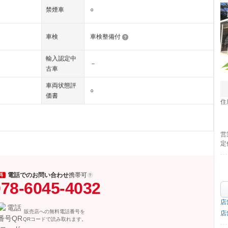
禁煙車
○
車検
車検整備付
輸入認定中
－
古車
車両状態評
○
価書
住
営
定
電話でのお問い合わせ
携帯可
料
78-6045-4032
店
販売店への無料電話番号を
店
QRコードで読み取れます。