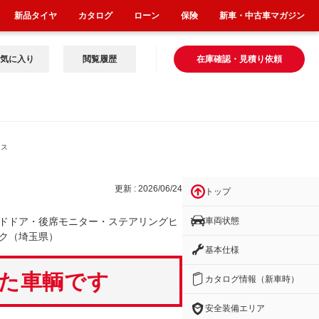
新品タイヤ
カタログ
ローン
保険
新車・中古車マガジン
気に入り
閲覧履歴
在庫確認・見積り依頼
・ス
更新 : 2026/06/24
トップ
車両状態
ドドア・後席モニター・ステアリングヒ
ク（埼玉県）
基本仕様
いた車輌です
カタログ情報（新車時）
安全装備エリア