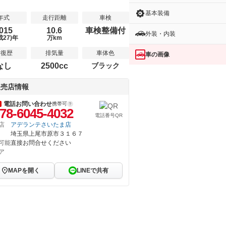
基本装備
年式
走行距離
車検
015
10.6
車検整備付
外装・内装
成27)年
万km
修復歴
排気量
車体色
車の画像
なし
2500cc
ブラック
販売店情報
電話お問い合わせ
携帯可
78-6045-4032
電話番号QR
店
アデランテさいたま店
埼玉県上尾市原市３１６７
可能
直接お問合せください
ア
MAPを開く
LINEで共有