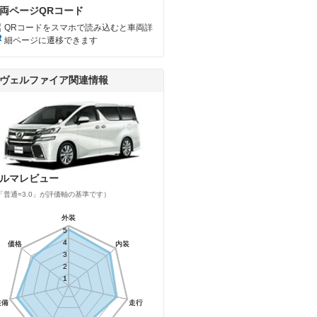
両ページQRコード
QRコードをスマホで読み込むと車両詳
細ページに遷移できます
ヴェルファイア関連情報
ルマレビュー
「普通=3.0」が評価軸の基準です）
外装
外装
5
5
4
4
価格
価格
内装
内装
3
3
2
2
1
1
装備
装備
走行
走行