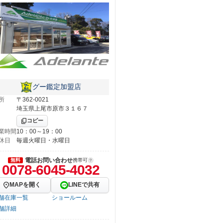
グー鑑定加盟店
所
〒362-0021
埼玉県上尾市原市３１６７
コピー
業時間
10：00～19：00
休日
毎週火曜日・水曜日
電話お問い合わせ
無料
携帯可
0078-6045-4032
MAPを開く
LINEで共有
舗在庫一覧
ショールーム
舗詳細