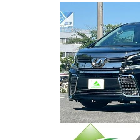
マガジン
車カタログ
自動車ローン
保険
レビュー
価格相場
教習所
用語集