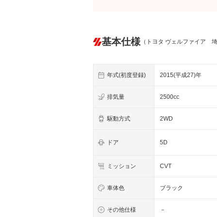
基本仕様
（トヨタ ヴェルファイア 
年式(初度登録)
2015(平成27)年
排気量
2500cc
駆動方式
2WD
ドア
5D
ミッション
CVT
車体色
ブラック
その他仕様
－