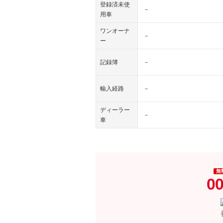
登録済未使
－
用車
ワンオーナ
－
ー
記録簿
－
輸入経路
－
ディーラー
－
車
無
00