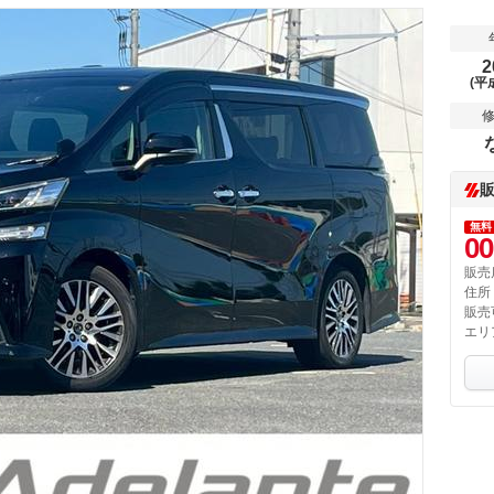
2
(平
無料
00
販売
住所
販売
エリ