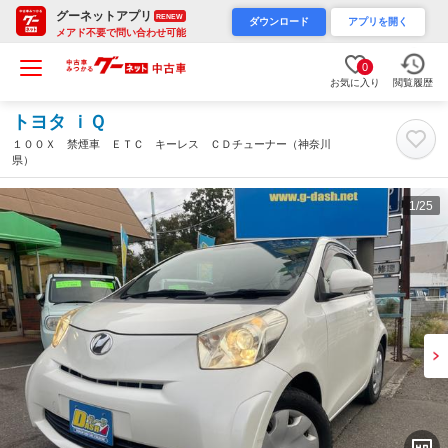
グーネットアプリ
RENEW
ダウンロード
アプリを開く
メアド不要で問い合わせ可能
0
お気に入り
閲覧履歴
トヨタ ｉＱ
１００Ｘ 禁煙車 ＥＴＣ キーレス ＣＤチューナー（神奈川
県）
1
/25