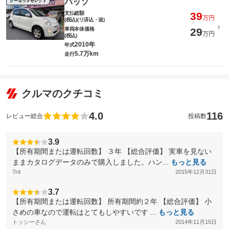
パッソ
グーネットセレクト
支払総額
39
万円
(税込)(リ済込・追)
車両本体価格
29
万円
(税込)
2010年
年式
5.7万km
走行
クルマのクチコミ
4.0
116
レビュー総合
投稿数
3.9
【所有期間または運転回数】 ３年 【総合評価】 実車を見ない
ままカタログデータのみで購入しました。ハン...
もっと見る
7rd
2015年12月31日
3.7
【所有期間または運転回数】 所有期間約２年 【総合評価】 小
さめの車なので運転はとてもしやすいです ...
もっと見る
トッシーさん
2014年11月15日