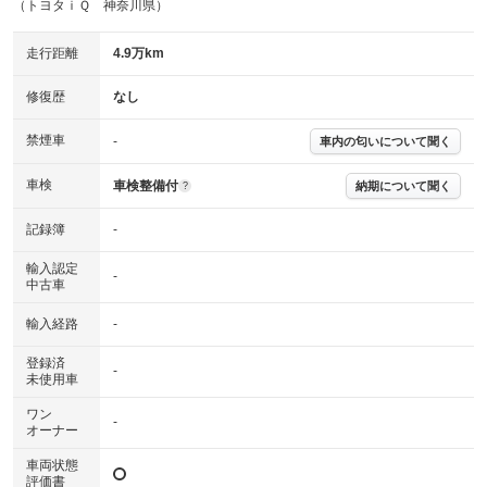
（トヨタｉＱ 神奈川県）
主要機関に不具合はありません。
機関
走行距離
4.9万km
詳細は鑑定書をご確認ください。
修復歴
修復歴
なし
※グー鑑定は保証サービスではございません。購入時は必ず現車をご確認
下さい。
禁煙車
-
車内の匂いについて聞く
※実際にお渡しするコンディションチェックシートにつきましては、形式
および表示項目が異なる場合がございます。
※グー鑑定の評価はあくまでも記載している鑑定日の鑑定結果となりま
車検
車検整備付
納期について聞く
?
す。車両情報等の詳細は各販売店へお問い合わせ下さい。
記録簿
-
輸入認定
-
中古車
輸入経路
-
登録済
-
未使用車
ワン
-
オーナー
車両状態
評価書