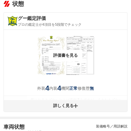
状態
グー鑑定評価
プロの鑑定士が4項目を5段階でチェック
評価書を見る
4
4
外装
内装
機関
修復歴
正常
無
気になるキズやヘコミは補修済みですが、小さなキズやヘ
外装
コミが残っています。
詳しく見る
(車両外装)
キズ・へこみについて問い合わせる
内装
気になる汚れ等が、部分的にあります。
(内装状態)
車両状態
装備略号／用語解説