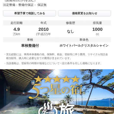
（諸費用13万円を含む）
法定整備：
整備付
保証：
保証無
希望予算で相談してみる
価格変更をお知らせ
走行距離
年式
修復歴
排気量
4.9
2010
1000
なし
万km
(平成22)年
cc
車検
車体色
車検整備付
ホワイトパールクリスタルシャイン
支払総額には、車両本体価格の他、保険料、税金、登録等に伴う費用、リサイクル預託金
相当額等、購入時に必要な全ての費用が含まれています。
当該価格は、登録等の時期や地域などについて一定の条件を付した価格になります。