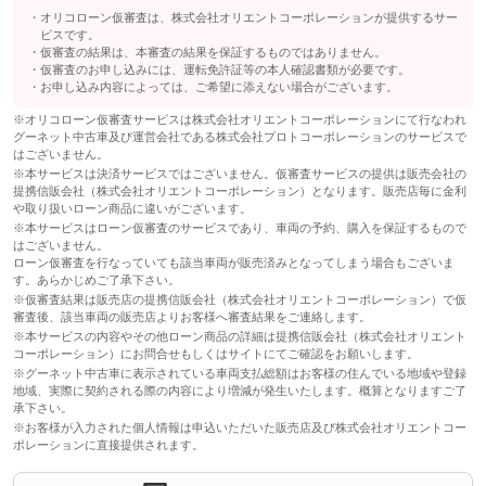
承ください。
オリコローン仮審査は、株式会社オリエントコーポレーションが提供するサー
ビスです。
備考
－
仮審査の結果は、本審査の結果を保証するものではありません。
仮審査のお申し込みには、運転免許証等の本人確認書類が必要です。
お申し込み内容によっては、ご希望に添えない場合がございます。
このパックの見積もり依頼（無料）
※オリコローン仮審査サービスは株式会社オリエントコーポレーションにて行なわれ
グーネット中古車及び運営会社である株式会社プロトコーポレーションのサービスで
はございません。
※本サービスは決済サービスではございません。仮審査サービスの提供は販売会社の
提携信販会社（株式会社オリエントコーポレーション）となります。販売店毎に金利
や取り扱いローン商品に違いがございます。
※本サービスはローン仮審査のサービスであり、車両の予約、購入を保証するもので
はございません。
ローン仮審査を行なっていても該当車両が販売済みとなってしまう場合もございま
す。あらかじめご了承下さい。
※仮審査結果は販売店の提携信販会社（株式会社オリエントコーポレーション）で仮
審査後、該当車両の販売店よりお客様へ審査結果をご連絡します。
※本サービスの内容やその他ローン商品の詳細は提携信販会社（株式会社オリエント
コーポレーション）にお問合せもしくはサイトにてご確認をお願いします。
※グーネット中古車に表示されている車両支払総額はお客様の住んでいる地域や登録
地域、実際に契約される際の内容により増減が発生いたします。概算となりますご了
承下さい。
※お客様が入力された個人情報は申込いただいた販売店及び株式会社オリエントコー
ポレーションに直接提供されます。