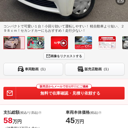
コンパクトで可愛い１台！小回り効いて運転しやすい！ 軽自動車より短い、２
９８ｃｍ！セカンドカーにもおすすめ！走行少ない！
画像をリクエストする
車両動画（1）
販売店動画（1）
販売店からメールで
最短即日
にご連絡
無料で在庫確認・見積り依頼する
支払総額
車両本体価格
(税込/リ済込)
(税込)
58
45
万円
万円