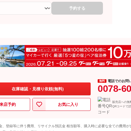
予約する
電話でのお問
無料
0078-6
在庫確認・見積り依頼(無料)
販売店への無
来店予約
お気に入り
QRコードで
金、登録等に伴う費用、リサイクル預託金 相当額等、購入時に必要な全ての費用が