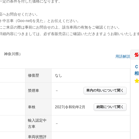
一定の条件を付した価格になります。
店へお問合せください。
古車（Goo-net)を見た」とお伝えください。
にご来店の際は事前にお問合せの上、該当車両の有無をご確認ください。
詳細内容につきましては、必ず各販売店にご確認いただきますようお願いいたしま
フ 神奈川県）
用語解説
Ｃ
相
修復歴
なし
禁煙車
－
車内の匂いについて聞く
車検
2027(令和9)年2月
納期について聞く
輸入認定中
－
古車
車両状態評