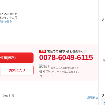
るために保証期
数プランをご用
ク
続きを見る
（
電話でのお問い合わせ
携帯可
無料
0078-6049-6115
依頼(無料)
販売店への無料電話番号を
お気に入り
QRコードで読み取れます。
ク
フ 神奈川県）
用語解説