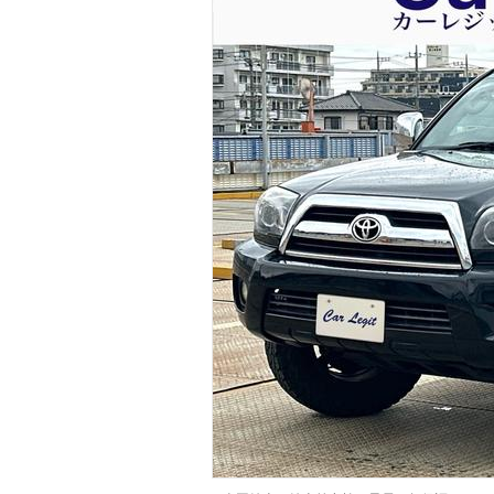
マガジン
車カタログ
自動車ローン
保険
レビュー
価格相場
教習所
用語集