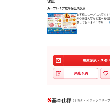
保証
カープレミア故障保証取扱店
お客様のニーズにお応えす
間や保証内容など選べる複
意しております！専用…
…
在庫確認・見積り
来店予約
基本仕様
（トヨタ ハイラックスサー