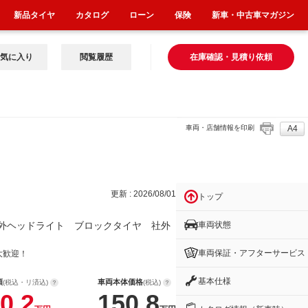
新品タイヤ
カタログ
ローン
保険
新車・中古車マガジン
気に入り
閲覧履歴
在庫確認・見積り依頼
車両・店舗情報を印刷
A4
イ
更新 : 2026/08/01
トップ
車両状態
外ヘッドライト ブロックタイヤ 社外
車両保証・アフターサービス
大歓迎！
基本仕様
額
車両本体価格
(税込・リ済込)
(税込)
0.2
150.8