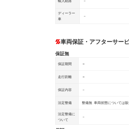
輸入経路
－
ディーラー
－
車
車両保証・アフターサー
保証無
保証期間
－
走行距離
－
保証内容
－
法定整備
整備無 車両状態については
法定整備に
－
ついて