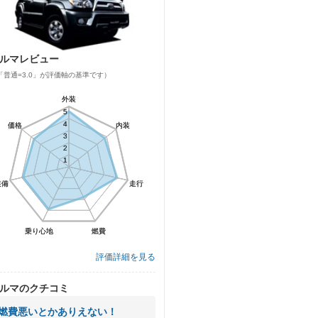
ルマレビュー
「普通=3.0」が評価軸の基準です）
外装
外装
5
5
4
4
価格
価格
内装
内装
3
3
2
2
1
1
装備
装備
走行
走行
乗り心地
乗り心地
燃費
燃費
評価詳細を見る
ルマのクチコミ
燃費悪いとかありえない！