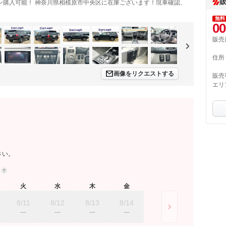
ン購入可能！ 神奈川県相模原市中央区に在庫ございます！現車確認、
無料
00
販売
住所
画像をリクエストする
販売
エリ
さい。
約
火
水
木
金
8/11
8/12
8/13
8/14