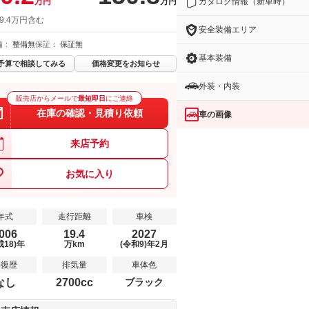
カタログ情報（新車時）
万円
万円
9.4万円含む
安全装備エリア
備：
整備無
保証：
保証無
基本装備
予算で相談してみる
価格変更をお知らせ
外装・内装
販売店からメールで
最短即日
にご連絡
在庫の確認・見積り依頼
車の画像
来店予約
お気に入り
年式
走行距離
車検
006
19.4
2027
成18)年
万km
(令和9)年2月
修復歴
排気量
車体色
なし
2700cc
ブラック