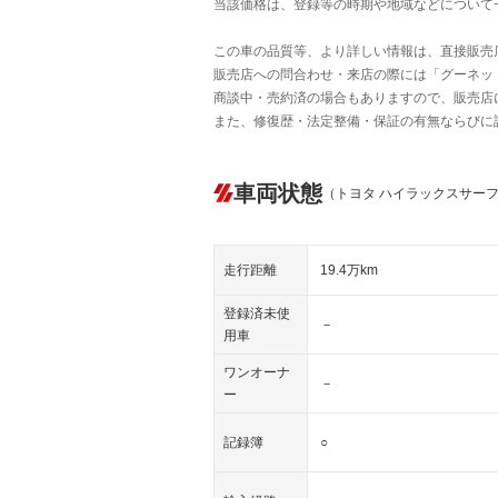
当該価格は、登録等の時期や地域などについて
この車の品質等、より詳しい情報は、直接販売
販売店への問合わせ・来店の際には「グーネット中
商談中・売約済の場合もありますので、販売店
また、修復歴・法定整備・保証の有無ならびに
車両状態
（トヨタ ハイラックスサー
走行距離
19.4万km
登録済未使
－
用車
ワンオーナ
－
ー
記録簿
○