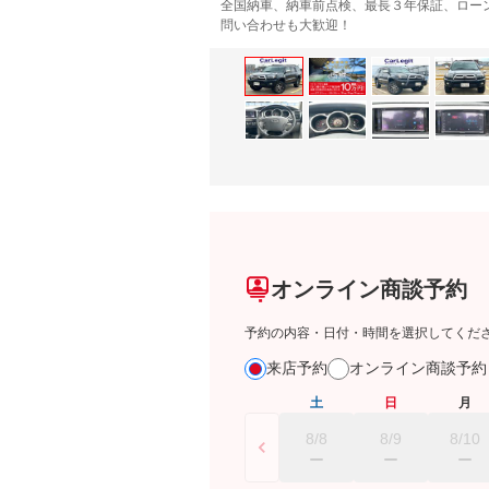
全国納車、納車前点検、最長３年保証、ロー
問い合わせも大歓迎！
オンライン商談予約
予約の内容・日付・時間を選択してくだ
来店予約
オンライン商談予
土
日
月
8/8
8/9
8/10