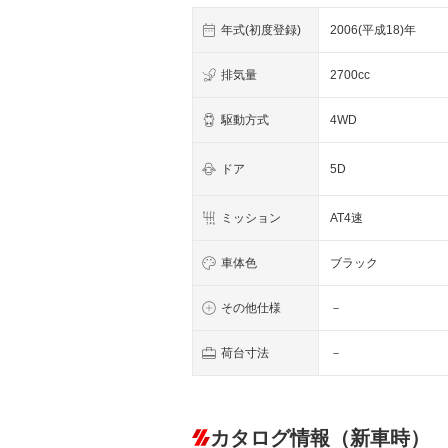
年式(初度登録)
2006(平成18)年
排気量
2700cc
駆動方式
4WD
ドア
5D
ミッション
AT4速
車体色
ブラック
その他仕様
－
荷台寸法
－
カタログ情報（新車時）