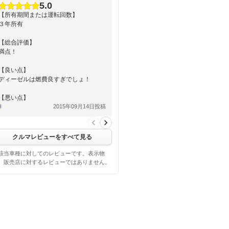
5.0
【所有期間または運転回数】
３年所有
【総合評価】
満点！
【良い点】
ディーゼルは燃費良すぎでしょ！
【悪い点】
I
2015年09月14日投稿
内装はドレスアップが必要！
クルマレビューをすべて見る
該当車種に対してのレビューです。表示物
、販売店に対するレビューではありません。