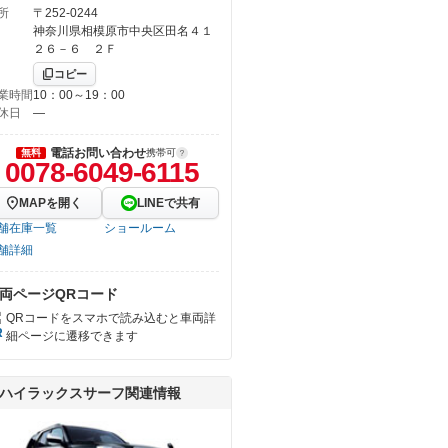
所
〒252-0244
神奈川県相模原市中央区田名４１
２６－６ ２Ｆ
コピー
業時間
10：00～19：00
休日
―
電話お問い合わせ
無料
携帯可
0078-6049-6115
MAPを開く
LINEで共有
舗在庫一覧
ショールーム
舗詳細
両ページQRコード
QRコードをスマホで読み込むと車両詳
細ページに遷移できます
ハイラックスサーフ関連情報