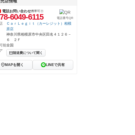
販売店情報
電話お問い合わせ
携帯可
78-6049-6115
電話番号QR
店
ＣａｒＬｅｇｉｔ（カーレジット）相模
原店
神奈川県相模原市中央区田名４１２６－
６ ２Ｆ
可能
全国
ア
陸送費について聞く
MAPを開く
LINEで共有