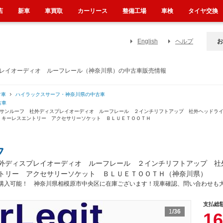
店
新車
車買取
カーリース
整備工場
車検
タイヤ交換
English
ヘルプ
お
プレイオーディオ ルーフレール（神奈川県）の中古車販売情報
古車
ハイラックスサーフ・神奈川県の中古車
古車
 サンルーフ 社外ディスプレイオーディオ ルーフレール ２インチリフトアップ 社外ヘッドラ
 キーレスエントリー アクセサリーソケット ＢＬＵＥＴＯＯＴＨ
フ
外ディスプレイオーディオ ルーフレール ２インチリフトアップ 社
トリー アクセサリーソケット ＢＬＵＥＴＯＯＴＨ（神奈川県）
購入可能！ 神奈川県相模原市中央区に在庫ございます！現車確認、問い合わせも
支払総
1
/36
16