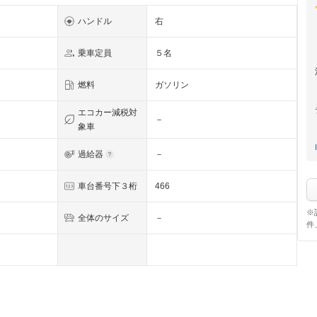
ハンドル
右
乗車定員
５名
燃料
ガソリン
エコカー減税対
－
象車
I
過給器
－
車台番号下３桁
466
※
全体のサイズ
－
件