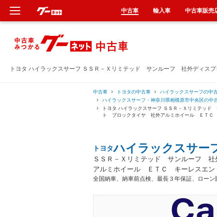
中古車
輸入車
中古車販売
新車
中古車
トヨタ ハイラックスサーフ ＳＳＲ－Ｘリミテッド サンルーフ 社外ディス
輸入車
中古車
トヨタの中古車
ハイラックスサーフの中
ハイラックスサーフ・神奈川県相模原市中央区の中
トヨタ ハイラックスサーフ ＳＳＲ－Ｘリミテッド
クルマ買取
ト ブロックタイヤ 社外アルミホイール ＥＴＣ
カーリース
ハイラックスサー
トヨタ
ＳＳＲ－Ｘリミテッド サンルーフ 社
タイヤ交換
アルミホイール ＥＴＣ キーレスエン
全国納車、納車前点検、最長３年保証、ローン
整備工場
車検