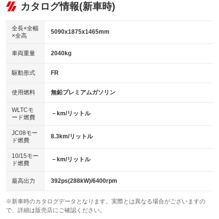
リフトアップ
パワーステアリング
カタログ情報(新車時)
：装備なし
：装備あり
ビジュアル：-／DVD再生
：装備あり
ダウンヒルアシストコントロール
：装備なし
アルミホイール：18インチ
全長×全幅
：装備あり
5090x1875x1465mm
×全高
パワーウィンドウ
盗難防止システム
：装備あり
：装備あり
革シート
ハーフレザーシート
：装備あり
：装備なし
車両重量
2040kg
アイドリングストップ
ドライブレコーダー
：装備なし
：装備なし
キーレス
LEDヘッドランプ
：装備あり
：装備あり
USB入力端子
Bluetooth接続
駆動形式
FR
：装備あり
：装備あり
HID(キセノンライト)
ポータブルナビ
：装備なし
：装備なし
100V電源
クリーンディーゼル
使用燃料
無鉛プレミアムガソリン
：装備なし
：装備なし
バックカメラ
ETC2.0
：装備あり
：装備あり
センターデフロック
：装備なし
WLTCモ
エアロ
スマートキー
－km/リットル
：装備なし
：装備あり
ード燃費
レンタカーアップ
展示・試乗車
：装備なし
：装備なし
ローダウン
ランフラットタイヤ
：装備なし
：装備なし
JC08モー
8.3km/リットル
ド燃費
電動格納ミラー
：装備あり
パワーシート
3列シート
：装備あり
：装備なし
10/15モー
装備略号／用語解説
－km/リットル
ド燃費
ベンチシート
フルフラットシート
：装備なし
：装備なし
チップアップシート
オットマン
最高出力
392ps(288kW)/6400rpm
：装備なし
：装備なし
電動格納サードシート
シートヒーター
：装備なし
：装備あり
※新車時のカタログデータとなります。実際とは異なる場合がございますの
で、詳細は販売店にご確認ください。
ウォークスルー
後席モニター
：装備なし
：装備なし