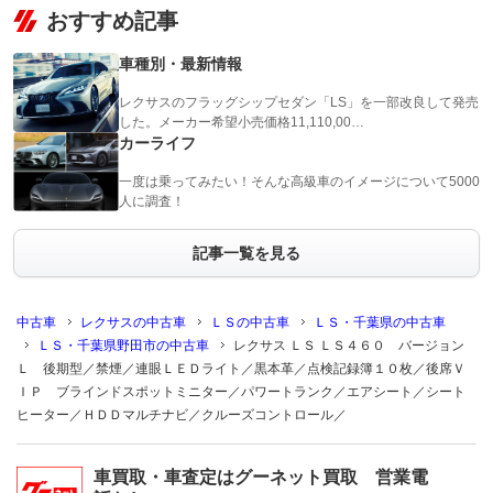
おすすめ記事
車種別・最新情報
レクサスのフラッグシップセダン「LS」を一部改良して発売
した。メーカー希望小売価格11,110,00…
カーライフ
一度は乗ってみたい！そんな高級車のイメージについて5000
人に調査！
記事一覧を見る
中古車
レクサスの中古車
ＬＳの中古車
ＬＳ・千葉県の中古車
ＬＳ・千葉県野田市の中古車
レクサス ＬＳ ＬＳ４６０ バージョン
Ｌ 後期型／禁煙／連眼ＬＥＤライト／黒本革／点検記録簿１０枚／後席Ｖ
ＩＰ ブラインドスポットミニター／パワートランク／エアシート／シート
ヒーター／ＨＤＤマルチナビ／クルーズコントロール／
車買取・車査定はグーネット買取 営業電