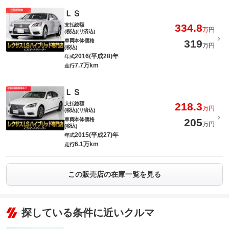
ＬＳ
支払総額
334.8
万円
(税込)(リ済込)
車両本体価格
319
万円
(税込)
2016(平成28)年
年式
7.7万km
走行
ＬＳ
支払総額
218.3
万円
(税込)(リ済込)
車両本体価格
205
万円
(税込)
2015(平成27)年
年式
6.1万km
走行
この販売店の在庫一覧を見る
探している条件に近いクルマ