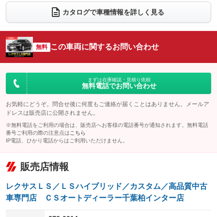
カタログで車種情報を詳しく見る
電動リアゲート
フロントカメラ
：装備あり
：装備なし
シートエアコン
全周囲カメラ
：装備あり
：装備なし
この車両に関するお問い合わせ
サイドカメラ
無料
ルーフレール
：装備なし
：装備なし
エアサスペンション
ヘッドライトウォッシャー
：装備あり
：装備あり
装備略号／用語解説
まずは在庫確認・見積り依頼
無料電話でお問い合わせ
お気軽にどうぞ。問合せ後に何度もご連絡が届くことはありません。メールア
ドレスは販売店に公開されません。
※無料電話をご利用の場合は、販売店へお客様の電話番号が通知されます。無料電話
番号ご利用の際の注意点は
こちら
IP電話、ひかり電話からはご利用いただけません。
販売店情報
レクサスＬＳ／ＬＳハイブリッド／カスタム／高品質中古
車専門店 ＣＳオートディーラー千葉柏インター店