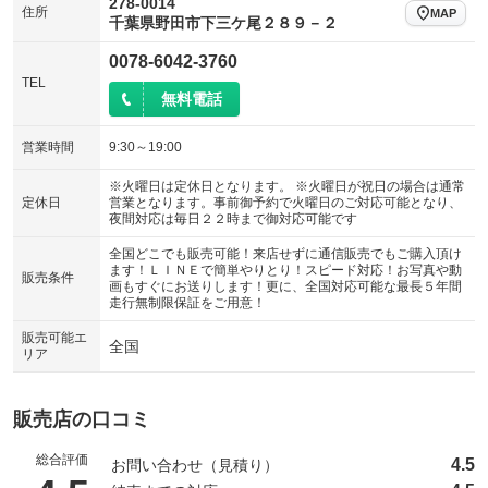
278-0014
住所
MAP
千葉県野田市下三ケ尾２８９－２
0078-6042-3760
TEL
無料電話
営業時間
9:30～19:00
※火曜日は定休日となります。 ※火曜日が祝日の場合は通常
定休日
営業となります。事前御予約で火曜日のご対応可能となり、
夜間対応は毎日２２時まで御対応可能です
全国どこでも販売可能！来店せずに通信販売でもご購入頂け
ます！ＬＩＮＥで簡単やりとり！スピード対応！お写真や動
販売条件
画もすぐにお送りします！更に、全国対応可能な最長５年間
走行無制限保証をご用意！
販売可能エ
全国
リア
販売店の口コミ
総合評価
4.5
お問い合わせ（見積り）