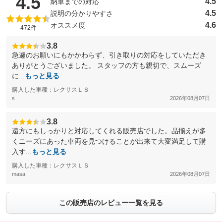
（5点満点中）
4.5
4.5
納車までの対応
4.5
説明の分かりやすさ
4.6
オススメ度
472件
3.8
急遽のお願いにもかかわらず、引き取りの対応をしていただき
ありがとうございました。 スタッフの方も親切で、スムーズ
に...
もっと見る
購入した車種：レクサスＬＳ
s
2026年08月07日
3.8
遠方にもしっかりと対応してくれる販売店でした。品揃えが多
くニーズにあった車両を見つけることが出来て大変満足して購
入す...
もっと見る
購入した車種：レクサスＬＳ
masa
2026年08月07日
この販売店のレビュー一覧を見る