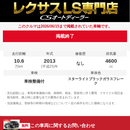
このクルマは2026/06/15まで掲載されていた車輛です。
掲載終了
走行距離
年式
修復歴
排気量
10.6
2013
4600
なし
万km
(平成25)年
cc
車検
車体色
スターライトブラックガラスフレー
車検整備付
ク
支払総額には、車両本体価格の他、保険料、税金、登録等に伴う費用、リサイクル預託金
相当額等、購入時に必要な全ての費用が含まれています。
当該価格は、登録等の時期や地域などについて一定の条件を付した価格になります。
この車両に関するお問い合わせ
無料