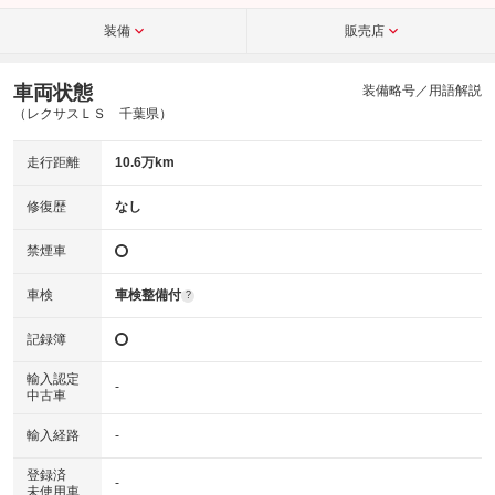
装備
販売店
車両状態
装備略号／用語解説
（レクサスＬＳ 千葉県）
走行距離
10.6万km
修復歴
なし
禁煙車
車検
車検整備付
?
記録簿
輸入認定
-
中古車
輸入経路
-
登録済
-
未使用車