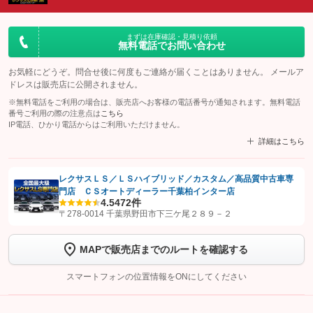
まずは在庫確認・見積り依頼
無料電話でお問い合わせ
お気軽にどうぞ。問合せ後に何度もご連絡が届くことはありません。 メールア
ドレスは販売店に公開されません。
※無料電話をご利用の場合は、販売店へお客様の電話番号が通知されます。無料電話
番号ご利用の際の注意点は
こちら
IP電話、ひかり電話からはご利用いただけません。
詳細はこちら
レクサスＬＳ／ＬＳハイブリッド／カスタム／高品質中古車専
門店 ＣＳオートディーラー千葉柏インター店
【STEP1】
認証画面でグーネットを友だち追加してから「許可する」ボタンを押
4.5
472件
します
〒278-0014 千葉県野田市下三ケ尾２８９－２
【STEP2】
トーク画面で
ボタンをタップして問い合わせを
MAPで販売店までのルートを確認する
完了してください。
スマートフォンの位置情報をONにしてください
こちら