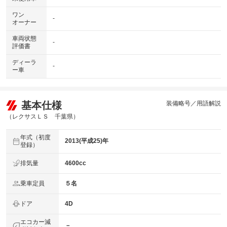
ワン
-
オーナー
車両状態
-
評価書
ディーラ
-
ー車
基本仕様
装備略号／用語解説
（レクサスＬＳ 千葉県）
年式（初度
2013(平成25)年
登録）
排気量
4600cc
乗車定員
５名
ドア
4D
エコカー減
－