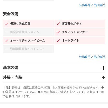
装備略号／用語解説
安全装備
横滑り防止装置
衝突安全ボディ
：装備あり
：装備あり
衝突被害軽減システム
クリアランスソナー
：装備なし
：装備あり
オートマチックハイビーム
オートライト
：装備あり
：装備あり
頸部衝撃緩和ヘッドレスト
：装備なし
装備略号／用語解説
基本装備
エアバッグ：運転席/助手席/サイド
外装・内装
：装備あり
スライドドア
カーナビ：HDDナビ
：装備なし
：装備あり
【注】販売は、当店に直接ご来場頂けるお客様を優先させていただきます。◆
お取置きはいたしません。◆在庫の有無をご確認お願いします。※販売は一般
サンルーフ
ABS
TV：フルセグ
：装備なし
：装備あり
：装備あり
のお客様に限ります。
エアコン
Wエアコン
オーディオ：CDまたはCDチェンジャー／ミュージックプレイヤー接続
：装備あり
：装備あり
：装備あり
可／ミュージックサーバー