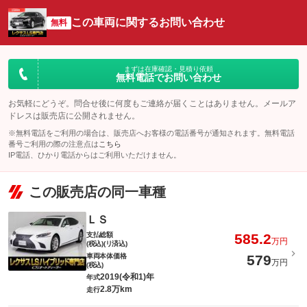
この車両に関するお問い合わせ
無料
まずは在庫確認・見積り依頼
無料電話でお問い合わせ
お気軽にどうぞ。問合せ後に何度もご連絡が届くことはありません。メールア
ドレスは販売店に公開されません。
※無料電話をご利用の場合は、販売店へお客様の電話番号が通知されます。無料電話
番号ご利用の際の注意点は
こちら
IP電話、ひかり電話からはご利用いただけません。
この販売店の同一車種
ＬＳ
支払総額
585.2
万円
(税込)(リ済込)
車両本体価格
579
万円
(税込)
2019(令和1)年
年式
2.8万km
走行