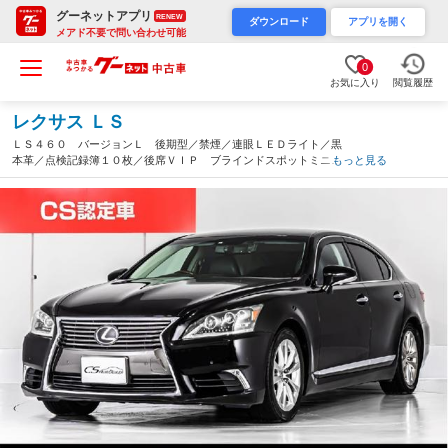
グーネットアプリ
RENEW
ダウンロード
アプリを開く
メアド不要で問い合わせ可能
0
お気に入り
閲覧履歴
レクサス ＬＳ
ＬＳ４６０ バージョンＬ 後期型／禁煙／連眼ＬＥＤライト／黒
本革／点検記録簿１０枚／後席ＶＩＰ ブラインドスポットミニタ
もっと見る
ー／パワートランク／エアシート／シートヒーター／ＨＤＤマルチ
ナビ／クルーズコントロール／（千葉県）