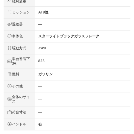
税対象車
ミッション
AT8速
過給器
―
車体色
スターライトブラックガラスフレーク
駆動方式
2WD
車台番号下
823
3桁
燃料
ガソリン
その他
―
全体のサイ
―
ズ
荷台寸法
―
ハンドル
右