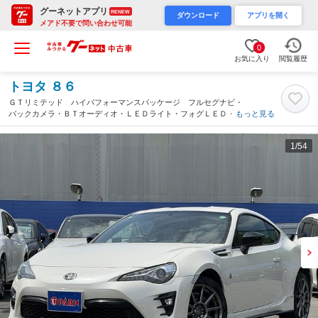
グーネットアプリ
RENEW
ダウンロード
アプリを開く
メアド不要で問い合わせ可能
0
お気に入り
閲覧履歴
トヨタ ８６
ＧＴリミテッド ハイパフォーマンスパッケージ フルセグナビ・
バックカメラ・ＢＴオーディオ・ＬＥＤライト・フォグＬＥＤ・タ
もっと見る
ンカラーミックス・グラージオスポーツデザインエアロ・柿本マフ
ラー・クルーズコントロール・ステアシフト・ハーフレザーシート
1
/54
（埼玉県）