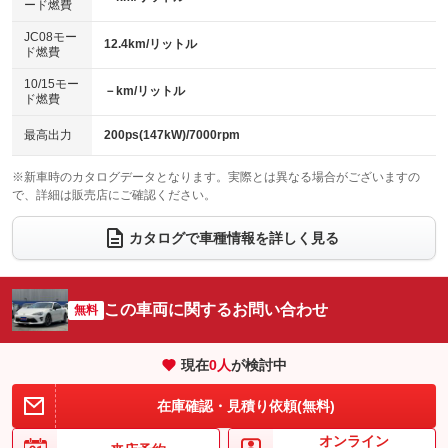
ード燃費
レンタカーアップ
展示・試乗車
ローダウン
ランフラットタイヤ
：装備なし
：装備なし
：装備なし
：装備なし
JC08モー
12.4km/リットル
ド燃費
電動格納ミラー
パワーシート
3列シート
：装備あり
：装備なし
：装備なし
10/15モー
装備略号／用語解説
－km/リットル
ベンチシート
フルフラットシート
ド燃費
：装備なし
：装備なし
チップアップシート
オットマン
：装備なし
：装備なし
最高出力
200ps(147kW)/7000rpm
電動格納サードシート
シートヒーター
：装備なし
：装備あり
※新車時のカタログデータとなります。実際とは異なる場合がございますの
で、詳細は販売店にご確認ください。
ウォークスルー
後席モニター
：装備なし
：装備なし
電動リアゲート
フロントカメラ
カタログで車種情報を詳しく見る
：装備なし
：装備なし
シートエアコン
全周囲カメラ
：装備なし
：装備なし
サイドカメラ
ルーフレール
この車両に関するお問い合わせ
：装備なし
無料
：装備なし
エアサスペンション
ヘッドライトウォッシャー
：装備なし
：装備なし
現在
0
人
が検討中
装備略号／用語解説
在庫確認・見積り依頼(無料)
オンライン