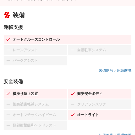
装備
運転支援
オートクルーズコントロール
：装備あり
レーンアシスト
自動駐車システム
：装備なし
：装備なし
パークアシスト
：装備なし
装備略号／用語解説
安全装備
横滑り防止装置
衝突安全ボディ
：装備あり
：装備あり
衝突被害軽減システム
クリアランスソナー
：装備なし
：装備なし
オートマチックハイビーム
オートライト
：装備なし
：装備あり
頸部衝撃緩和ヘッドレスト
：装備なし