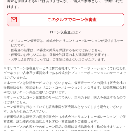
審査を保証するものではありませんが、ご購入の参考としてご活用いただ
けます。
このクルマでローン仮審査
ローン仮審査とは？
オリコローン仮審査は、株式会社オリエントコーポレーションが提供するサー
ビスです。
仮審査の結果は、本審査の結果を保証するものではありません。
仮審査のお申し込みには、運転免許証等の本人確認書類が必要です。
お申し込み内容によっては、ご希望に添えない場合がございます。
※オリコローン仮審査サービスは株式会社オリエントコーポレーションにて行なわれ
グーネット中古車及び運営会社である株式会社プロトコーポレーションのサービスで
はございません。
※本サービスは決済サービスではございません。仮審査サービスの提供は販売会社の
提携信販会社（株式会社オリエントコーポレーション）となります。販売店毎に金利
や取り扱いローン商品に違いがございます。
※本サービスはローン仮審査のサービスであり、車両の予約、購入を保証するもので
はございません。
ローン仮審査を行なっていても該当車両が販売済みとなってしまう場合もございま
す。あらかじめご了承下さい。
※仮審査結果は販売店の提携信販会社（株式会社オリエントコーポレーション）で仮
審査後、該当車両の販売店よりお客様へ審査結果をご連絡します。
※本サービスの内容やその他ローン商品の詳細は提携信販会社（株式会社オリエント