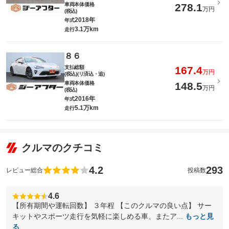
車両本体価格
278.1
万円
(税込)
2018年
年式
3.1万km
走行
８６
支払総額
167.4
万円
(税込)(リ済込・追)
車両本体価格
148.5
万円
(税込)
2016年
年式
5.1万km
走行
クルマのクチコミ
4.2
293
レビュー総合
投稿数
4.6
【所有期間や運転回数】 ３年程 【このクルマの良い点】 サー
キットやスポーツ走行を気軽に楽しめる車、またア...
もっと見
る