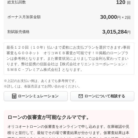
ビスの有無
120
総支払回数
回
保証修理受
修理回数・
-
-
付先
上限金額
このパックの見積もり依頼（無料）
ロードサー
30,000
ボーナス月加算金額
円 × 2回
無し
免責金
-
ビスの有無
保証修理受
3,015,284
割賦販売価格
-
円
付先
このパックの見積もり依頼（無料）
ロードサー
-
ビスの有無
最長１２０回（１０年）払いまで柔軟にお支払プランを選択できます♪事前
審査もＧＯＯネット オリコＷＥＢ審査が可能です！※掲載のローンプラ
ンは参考例となります。また審査状況によりましては金利も変わってまい
このパックの見積もり依頼（無料）
ります。弊社提携の信販会社は【株式会社オリエントコーポレーション・
ＳＭＢＣ・プレミアム株式会社】となります。
※上記のお支払い例は、あくまでも参考例です。
※詳しくは、各販売店までお問い合わせください。
ローンシミュレーション
ローンについて相談する
ローンの仮審査が可能なクルマです。
オリコオートローンの仮審査をオンラインで申し込めます。在庫確認や見
積りと並行して、最短でその場で審査結果が分かります。仮審査結果は本