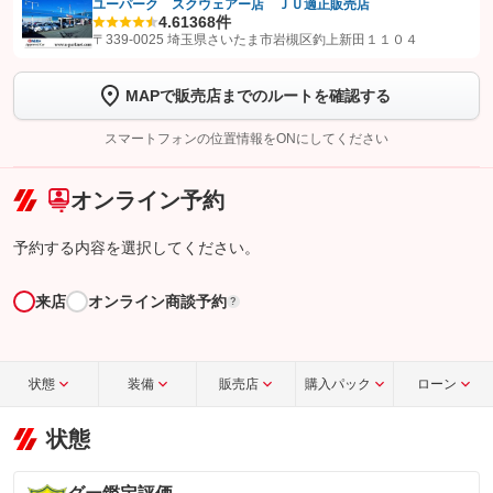
ユーパーク スクウェアー店 ＪＵ適正販売店
4.6
1368件
【STEP1】
認証画面でグーネットを友だち追加してから「許可する」ボタンを押
〒339-0025 埼玉県さいたま市岩槻区釣上新田１１０４
します
MAPで販売店までのルートを確認する
【STEP2】
トーク画面で
ボタンをタップして問い合わせを
完了してください。
スマートフォンの位置情報をONにしてください
こちら
オンライン予約
予約する内容を選択してください。
来店
オンライン商談予約
?
状態
装備
販売店
購入パック
ローン
状態