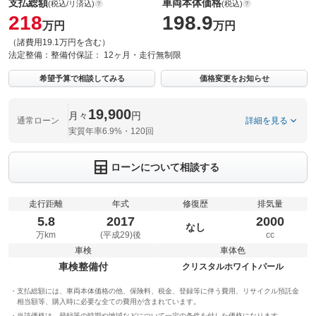
支払総額
車両本体価格
(税込/リ済込)
(税込)
218
198.9
万円
万円
（諸費用19.1万円を含む）
法定整備：
整備付
保証：
12ヶ月・走行無制限
希望予算で相談してみる
価格変更をお知らせ
19,900
月々
円
通常ローン
詳細を見る
実質年率6.9%・120回
ローンについて相談する
走行距離
年式
修復歴
排気量
5.8
2017
2000
なし
万km
(平成29)後
cc
車検
車体色
車検整備付
クリスタルホワイトパール
支払総額には、車両本体価格の他、保険料、税金、登録等に伴う費用、リサイクル預託金
相当額等、購入時に必要な全ての費用が含まれています。
当該価格は、登録等の時期や地域などについて一定の条件を付した価格になります。