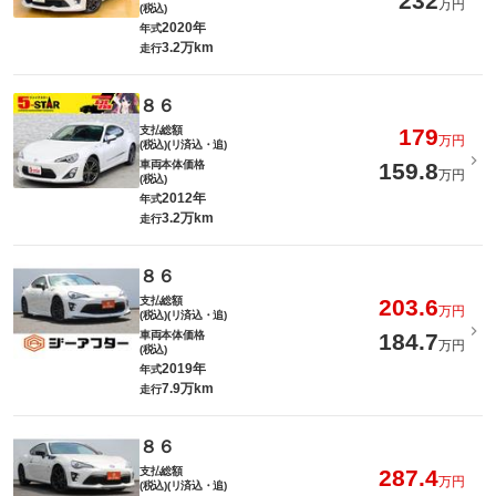
232
万円
(税込)
2020年
年式
3.2万km
走行
８６
支払総額
179
万円
(税込)(リ済込・追)
車両本体価格
159.8
万円
(税込)
2012年
年式
3.2万km
走行
８６
支払総額
203.6
万円
(税込)(リ済込・追)
車両本体価格
184.7
万円
(税込)
2019年
年式
7.9万km
走行
８６
支払総額
287.4
万円
(税込)(リ済込・追)