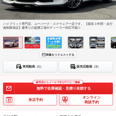
ハイブリッド専門店、ユーパーク・スクウェアー店です。 【最長３年間・走行
無制限保証】最寄りの提携工場やディーラー対応可能☆
画像をリクエストする
車両動画（1）
販売店動画（3）
販売店からメールで
最短即日
にご連絡
無料で在庫確認・見積り依頼する
オンライン
来店予約
商談予約