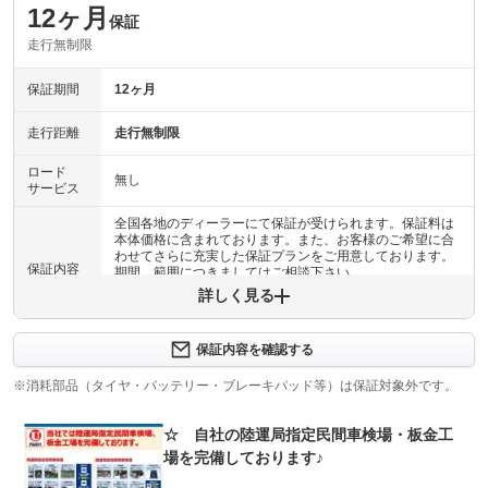
12ヶ月
保証
走行無制限
保証期間
12ヶ月
走行距離
走行無制限
ロード
無し
サービス
全国各地のディーラーにて保証が受けられます。保証料は
本体価格に含まれております。また、お客様のご希望に合
わせてさらに充実した保証プランをご用意しております。
保証内容
期間、範囲につきましてはご相談下さい。
詳しく見る
保証内容について問い合わせる
保証内容を確認する
保証項目
-
※消耗部品（タイヤ・バッテリー・ブレーキパッド等）は保証対象外です。
修理回数
-
☆ 自社の陸運局指定民間車検場・板金工
上限金額
-
場を完備しております♪
免責金
無し