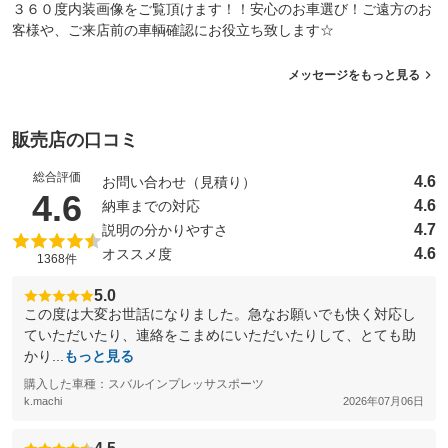
３６０度内装画像をご覧頂けます！！安心のお車選び！ご遠方のお
客様や、ご来店前の車輌確認にお役立ち致します☆
メッセージをもっと見る
販売店の口コミ
総合評価
4.6
お問い合わせ（見積り）
（5点満点中）
4.6
4.6
納車までの対応
4.7
説明の分かりやすさ
4.6
オススメ度
1368件
5.0
この度は大変お世話になりました。急なお願いでも快く対応し
ていただいたり、連絡をこまめにいただいたりして、とても助
かり...
もっと見る
購入した車種：スバルインプレッサスポーツ
k.machi
2026年07月06日