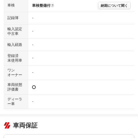
各販売店へお問い合わせ下さい。
車検
車検整備付
納期について聞く
?
記録簿
-
輸入認定
-
中古車
輸入経路
-
登録済
-
未使用車
ワン
-
オーナー
車両状態
評価書
ディーラ
-
ー車
車両保証