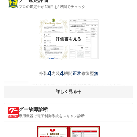
グー鑑定評価
プロの鑑定士が4項目を5段階でチェック
評価書を見る
4
4
外装
内装
機関
修復歴
正常
無
気になるキズやヘコミは補修済みですが、小さなキズやヘ
外装
コミが残っています。
詳しく見る
(車両外装)
キズ・へこみについて問い合わせる
内装
グー故障診断
気になる汚れ等が、部分的にあります。
(内装状態)
専用機器で電子制御系統をスキャン診断
主要機関に不具合はありません。
機関
詳細は鑑定書をご確認ください。
修復歴