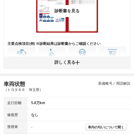
※グー鑑定は保証サービスではございません。購入時は必ず現車をご確認
診断書を見る
下さい。
※実際にお渡しするコンディションチェックシートにつきましては、形式
および表示項目が異なる場合がございます。
※グー鑑定の評価はあくまでも記載している鑑定日の鑑定結果となりま
す。車両情報等の詳細は各販売店へお問い合わせ下さい。
主要点検項目(例) ※診断結果は診断書からご確認ください
エンジン
トランス
パワー
HV/PHV/EV
詳しく見る
ミッション
ステアリング
車両状態
ABS
エアーバッグ
先進安全装備
その他
装備略号／用語解説
（トヨタ８６ 埼玉県）
※異常がある場合は主要点検項目が赤色になり、異常と表記されます。
※車に装備されていない項目は「-」と表記されます
走行距離
5.8万km
※グー故障診断は保証サービスではございません。購入時は必ず現車をご
確認下さい。
※実際にお渡しする故障診断書につきましては、形式および表示項目が異
修復歴
なし
なる場合がございます。
※グー故障診断書はあくまでも実施時点での診断結果となります。将来に
禁煙車
-
車内の匂いについて聞く
わたり車両状態を担保するものではありませんので、車両情報等の詳細は