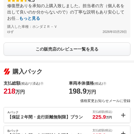
4.5
修復歴ありを承知の上購入致しました。担当者の方（個人名を
出して良いのか分からないので）の丁寧な説明もあり安心して
お任...
もっと見る
購入した車種：ホンダＺＲ－Ｖ
ゆず
2026年03月29日
この販売店のレビュー一覧を見る
購入パック
支払総額
車両本体価格
(税込/リ済込)
(税込)
218
198.9
万円
万円
価格変更お知らせメールに登録
支払総額(税込)
Aパック
225.9
【保証２年間・走行距離無制限】プラン
万円
内：オプシ
7.9
ョン価格
支払総額(税込)
Bパック
万円