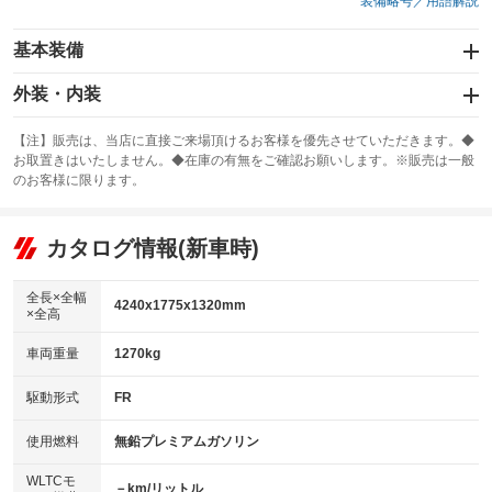
装備略号／用語解説
基本装備
エアバッグ：運転席/助手席/サイド
外装・内装
：装備あり
スライドドア
カーナビ：SDナビ
：装備なし
：装備あり
【注】販売は、当店に直接ご来場頂けるお客様を優先させていただきます。◆
お取置きはいたしません。◆在庫の有無をご確認お願いします。※販売は一般
サンルーフ
ABS
TV：フルセグ
：装備なし
：装備あり
：装備あり
のお客様に限ります。
エアコン
Wエアコン
オーディオ：CDまたはCDチェンジャー
：装備あり
：装備なし
：装備あり
リフトアップ
パワーステアリング
カタログ情報(新車時)
ビジュアル：-／DVD再生
：装備なし
：装備あり
：装備あり
ダウンヒルアシストコントロール
アルミホイール：17インチ
：装備なし
：装備あり
全長×全幅
4240x1775x1320mm
×全高
パワーウィンドウ
盗難防止システム
革シート
ハーフレザーシート
：装備あり
：装備あり
：装備なし
：装備あり
車両重量
1270kg
アイドリングストップ
ドライブレコーダー
キーレス
LEDヘッドランプ
：装備なし
：装備なし
：装備あり
：装備あり
USB入力端子
Bluetooth接続
駆動形式
FR
HID(キセノンライト)
ポータブルナビ
：装備なし
：装備あり
：装備なし
：装備なし
100V電源
クリーンディーゼル
バックカメラ
ETC
使用燃料
無鉛プレミアムガソリン
：装備なし
：装備なし
：装備あり
：装備なし
センターデフロック
エアロ
スマートキー
：装備なし
WLTCモ
：装備なし
：装備あり
－km/リットル