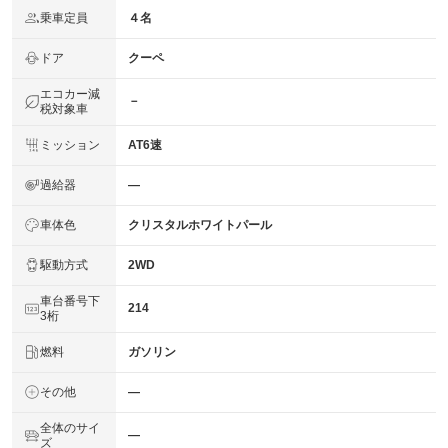
乗車定員
４名
ドア
クーペ
エコカー減
－
税対象車
ミッション
AT6速
過給器
―
車体色
クリスタルホワイトパール
駆動方式
2WD
車台番号下
214
3桁
燃料
ガソリン
その他
―
全体のサイ
―
ズ