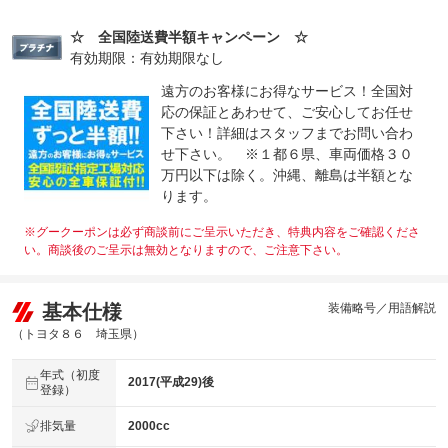
☆ 全国陸送費半額キャンペーン ☆
有効期限：有効期限なし
遠方のお客様にお得なサービス！全国対
応の保証とあわせて、ご安心してお任せ
下さい！詳細はスタッフまでお問い合わ
せ下さい。 ※１都６県、車両価格３０
万円以下は除く。沖縄、離島は半額とな
ります。
※グークーポンは必ず商談前にご呈示いただき、特典内容をご確認くださ
い。商談後のご呈示は無効となりますので、ご注意下さい。
基本仕様
装備略号／用語解説
（トヨタ８６ 埼玉県）
年式（初度
2017(平成29)後
登録）
排気量
2000cc