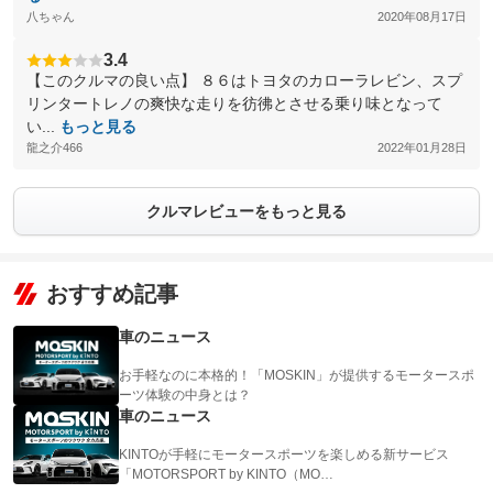
八ちゃん
2020年08月17日
3.4
【このクルマの良い点】 ８６はトヨタのカローラレビン、スプ
リンタートレノの爽快な走りを彷彿とさせる乗り味となって
い...
もっと見る
龍之介466
2022年01月28日
クルマレビューをもっと見る
おすすめ記事
車のニュース
お手軽なのに本格的！「MOSKIN」が提供するモータースポ
ーツ体験の中身とは？
車のニュース
KINTOが手軽にモータースポーツを楽しめる新サービス
「MOTORSPORT by KINTO（MO…