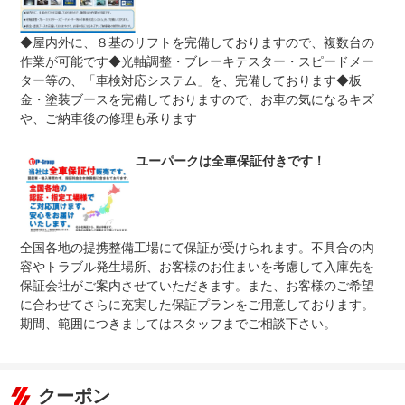
保証修理
-
◆屋内外に、８基のリフトを完備しておりますので、複数台の
受付先
作業が可能です◆光軸調整・ブレーキテスター・スピードメー
整備付 法定12ヶ月または法定24ヶ月点検整備付
ター等の、「車検対応システム」を、完備しております◆板
法定整備
※車検なし・車検整備付の場合は法定24ヶ月点検整備付
金・塗装ブースを完備しておりますので、お車の気になるキズ
※商用車は6ヶ月または12ヶ月点検整備付
や、ご納車後の修理も承ります
国家資格整備士による（展示前点検）走行チェック・機関
法定整備
系のチェック・コンピューター診断機などの展示前点検を
について
実施しております。（ご納車前整備）自社認証工場にて再
ユーパークは全車保証付きです！
度担当整備士による各種法定点検整備を行います
全国各地の提携整備工場にて保証が受けられます。不具合の内
容やトラブル発生場所、お客様のお住まいを考慮して入庫先を
保証会社がご案内させていただきます。また、お客様のご希望
に合わせてさらに充実した保証プランをご用意しております。
期間、範囲につきましてはスタッフまでご相談下さい。
クーポン