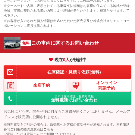
コーポレーション）にお問合せもしくはサイトにてご確認をお願いします。
※グーネット中古車に表示されている車両支払総額はお客様の住んでいる地域や登録
地域、実際に契約される際の内容により増減が発生いたします。概算となりますご了
承下さい。
※お客様が入力された個人情報は申込いただいた販売店及び株式会社オリエントコー
ポレーションに直接提供されます。
この車両に関するお問い合わせ
無料
現在
0
人
が検討中
在庫確認・見積り依頼(無料)
オンライン
来店予約
商談予約
まずは在庫確認・見積り依頼
無料電話でお問い合わせ
お気軽にどうぞ。問合せ後に何度もご連絡が届くことはありません。メールア
ドレスは販売店に公開されません。
※無料電話をご利用の場合は、販売店へお客様の電話番号が通知されます。無料電話
番号ご利用の際の注意点は
こちら
IP電話、ひかり電話からはご利用いただけません。