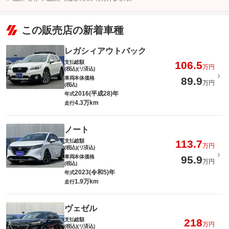
この販売店の新着車種
レガシィアウトバック
支払総額
106.5
万円
(税込)(リ済込)
車両本体価格
89.9
万円
(税込)
2016(平成28)年
年式
4.3万km
走行
ノート
支払総額
113.7
万円
(税込)(リ済込)
車両本体価格
95.9
万円
(税込)
2023(令和5)年
年式
1.9万km
走行
ヴェゼル
支払総額
218
万円
(税込)(リ済込)