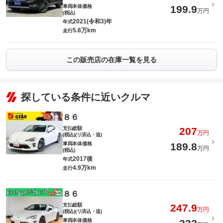
車両本体価格
199.9
万円
(税込)
2021(令和3)年
年式
5.6万km
走行
この販売店の在庫一覧を見る
探している条件に近いクルマ
８６
支払総額
207
万円
(税込)(リ済込・追)
車両本体価格
189.8
万円
(税込)
2017後
年式
4.9万km
走行
８６
支払総額
247.9
万円
(税込)(リ済込・追)
車両本体価格