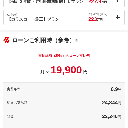
227.9
(税込)
【保証２年間・走行距離無制限】Ｌプラン
万円
車両本体価
198.9
万円
内：オプシ
格
9.9
ョン価格
支払総額(税込)
Cパック
万円
223
(税込)
【ガラスコート施工】プラン
万円
車両本体価
198.9
万円
内：オプシ
格
パック内容
5
ョン価格
万円
(税込)
ローンご利用時（参考）
車両本体価
198.9
万円
格
パック内容
備考
－
支払総額（税込）のローン支払例
[保証付]：2年・走行無制限
◆第三者保証専門機関による安心保証♪◆消耗部品も一部含む約１
19,900
保証
４０点の保証♪◆走行距離無制限、安心の保証です♪◆全国お近く
備考
－
月々
円
の修理工場にてご対応可能なので遠方のお客様でもご安心です♪
パック内容
[保証付]：2年・走行無制限
保証項目
-
☆オリジナル保証をパワーアップ☆電装品、保証箇所も大幅ＵＰ
【ガラスコート施工】プラン◆未体験の撥水力、透きとおる輝き
保証
☆Ｌプラン◆第三者保証専門機関による安心保証♪◆電装品も含む
◆高温にも強く汚れを抱き込まない。コーティング格安にて承り
6.9
実質年率
%
２２０点以上の保証♪
修理回数・
ます。安心の施工証明書付きとなります◆
-
上限金額
保証項目
-
備考
－
24,844
初回お支払額
円
免責金
無し
修理回数・
-
保証
基本支払総額と同じ
上限金額
保証修理受
-
22,340
頭金
円
付先
免責金
無し
保証項目
-
ロードサー
無し