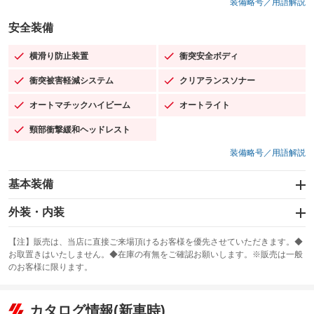
装備略号／用語解説
安全装備
横滑り防止装置
衝突安全ボディ
：装備あり
：装備あり
衝突被害軽減システム
クリアランスソナー
：装備あり
：装備あり
オートマチックハイビーム
オートライト
：装備あり
：装備あり
頸部衝撃緩和ヘッドレスト
：装備あり
装備略号／用語解説
基本装備
エアバッグ：運転席/助手席/サイド
外装・内装
：装備あり
スライドドア
カーナビ：SDナビ
：装備なし
：装備あり
【注】販売は、当店に直接ご来場頂けるお客様を優先させていただきます。◆
お取置きはいたしません。◆在庫の有無をご確認お願いします。※販売は一般
サンルーフ
ABS
TV：フルセグ
：装備なし
：装備あり
：装備あり
のお客様に限ります。
エアコン
Wエアコン
オーディオ：CDまたはCDチェンジャー／ミュージックサーバー
：装備あり
：装備なし
：装備あり
リフトアップ
パワーステアリング
カタログ情報(新車時)
ビジュアル：-／DVD再生
：装備なし
：装備あり