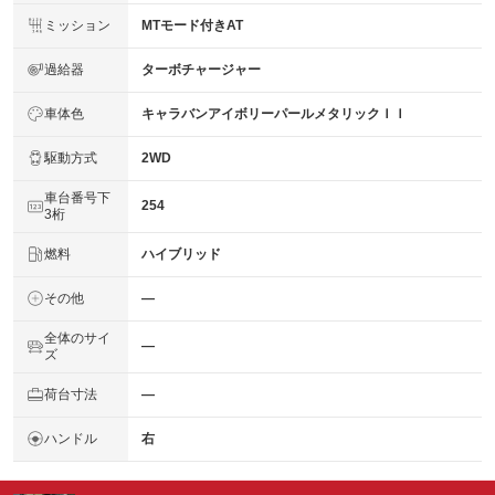
ミッション
MTモード付きAT
過給器
ターボチャージャー
車体色
キャラバンアイボリーパールメタリックＩＩ
駆動方式
2WD
車台番号下
254
3桁
燃料
ハイブリッド
その他
―
全体のサイ
―
ズ
荷台寸法
―
ハンドル
右