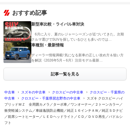
おすすめ記事
新型車比較・ライバル車対決
6月に入り、夏のレジャーシーズンが近づいてきた。次期
クルマ選びでSUVを探しているひとも多いのでは…
車種別・最新情報
ディーラー情報満載! 気になる新車の正しい攻め方＆狙い方
を解説《2026年5月～6月》注目モデル最新…
記事一覧を見る
中古車
スズキの中古車
クロスビーの中古車
クロスビー・千葉県の
中古車
クロスビー・千葉県習志野市の中古車
スズキ クロスビー ハイ
ブリッドＭＺ 全周囲カメラ／ターボ車／ワンオーナー／２トーンカラー／
衝突軽減システム／車線逸脱防止機能／純正１６インチＡＷ／純正ＳＤナビ
／前席シートヒーター／ＬＥＤヘッドライト／ＣＤ／ＤＶＤ再生／パドルシ
フト