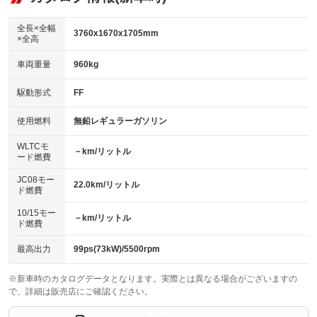
：装備あり
ダウンヒルアシストコントロール
アルミホイール：16インチ
：装備あり
：装備あり
全長×全幅
3760x1670x1705mm
×全高
パワーウィンドウ
盗難防止システム
革シート
ハーフレザーシート
：装備あり
：装備あり
：装備なし
：装備なし
車両重量
960kg
アイドリングストップ
ドライブレコーダー
キーレス
LEDヘッドランプ
：装備あり
：装備なし
：装備あり
：装備あり
USB入力端子
Bluetooth接続
駆動形式
FF
HID(キセノンライト)
ポータブルナビ
：装備あり
：装備あり
：装備なし
：装備なし
100V電源
クリーンディーゼル
バックカメラ
ETC
使用燃料
無鉛レギュラーガソリン
：装備なし
：装備なし
：装備あり
：装備なし
センターデフロック
エアロ
スマートキー
：装備なし
WLTCモ
：装備なし
：装備あり
－km/リットル
ード燃費
レンタカーアップ
展示・試乗車
ローダウン
ランフラットタイヤ
：装備なし
：装備なし
：装備なし
：装備なし
JC08モー
22.0km/リットル
ド燃費
電動格納ミラー
パワーシート
3列シート
：装備あり
：装備なし
：装備なし
10/15モー
装備略号／用語解説
－km/リットル
ベンチシート
フルフラットシート
ド燃費
：装備なし
：装備あり
チップアップシート
オットマン
：装備なし
：装備なし
最高出力
99ps(73kW)/5500rpm
電動格納サードシート
シートヒーター
：装備なし
：装備あり
※新車時のカタログデータとなります。実際とは異なる場合がございますの
で、詳細は販売店にご確認ください。
ウォークスルー
後席モニター
：装備あり
：装備なし