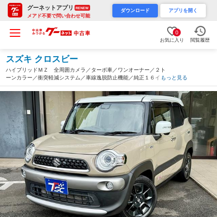
グーネットアプリ
RENEW
ダウンロード
アプリを開く
メアド不要で問い合わせ可能
0
お気に入り
閲覧履歴
スズキ クロスビー
ハイブリッドＭＺ 全周囲カメラ／ターボ車／ワンオーナー／２ト
ーンカラー／衝突軽減システム／車線逸脱防止機能／純正１６イン
もっと見る
チＡＷ／純正ＳＤナビ／前席シートヒーター／ＬＥＤヘッドライト
／ＣＤ／ＤＶＤ再生／パドルシフト（千葉県）