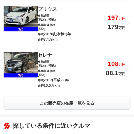
プリウス
支払総額
197
万円
(税込)(リ済込)
車両本体価格
179
万円
(税込)
2019後(令和1)年
年式
7.4万km
走行
セレナ
支払総額
108
万円
(税込)(リ済込)
車両本体価格
88.1
万円
(税込)
2017(平成29)年
年式
10.0万km
走行
この販売店の在庫一覧を見る
探している条件に近いクルマ