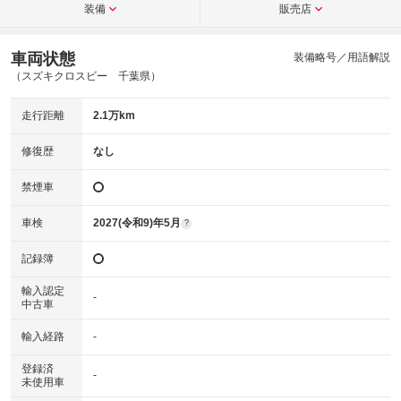
装備
販売店
車両状態
装備略号／用語解説
（スズキクロスビー 千葉県）
走行距離
2.1万km
修復歴
なし
禁煙車
車検
2027(令和9)年5月
?
記録簿
輸入認定
-
中古車
輸入経路
-
登録済
-
未使用車