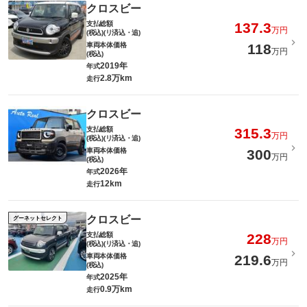
クロスビー
支払総額
137.3
万円
(税込)(リ済込・追)
車両本体価格
118
万円
(税込)
2019年
年式
2.8万km
走行
クロスビー
支払総額
315.3
万円
(税込)(リ済込・追)
車両本体価格
300
万円
(税込)
2026年
年式
12km
走行
クロスビー
グーネットセレクト
支払総額
228
万円
(税込)(リ済込・追)
車両本体価格
219.6
万円
(税込)
2025年
年式
0.9万km
走行