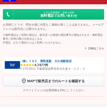
まずは在庫確認・見積り依頼
無料電話でお問い合わせ
お気軽にどうぞ。問合せ後に何度もご連絡が届くことはありません。 メールア
ドレスは販売店に公開されません。
※無料電話をご利用の場合は、販売店へお客様の電話番号が通知されます。無料電話
番号ご利用の際の注意点は
こちら
IP電話、ひかり電話からはご利用いただけません。
詳細はこちら
（株）ＴＳＣ 買取直販 大久保駅前店
4.7
477件
【STEP1】
認証画面でグーネットを友だち追加してから「許可する」ボタンを押
〒275-0012 千葉県習志野市本大久保４－１２－３
します
MAPで販売店までのルートを確認する
【STEP2】
トーク画面で
ボタンをタップして問い合わせを
完了してください。
スマートフォンの位置情報をONにしてください
こちら