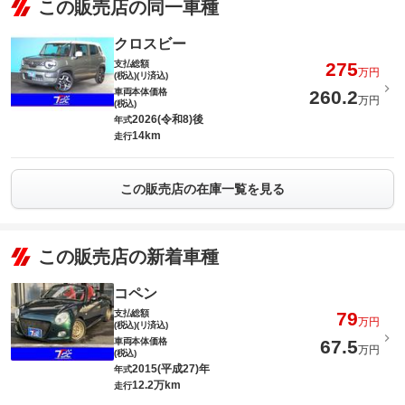
この販売店の同一車種
クロスビー
支払総額
275
万円
(税込)(リ済込)
車両本体価格
260.2
万円
(税込)
2026(令和8)後
年式
14km
走行
この販売店の在庫一覧を見る
この販売店の新着車種
コペン
支払総額
79
万円
(税込)(リ済込)
車両本体価格
67.5
万円
(税込)
2015(平成27)年
年式
12.2万km
走行