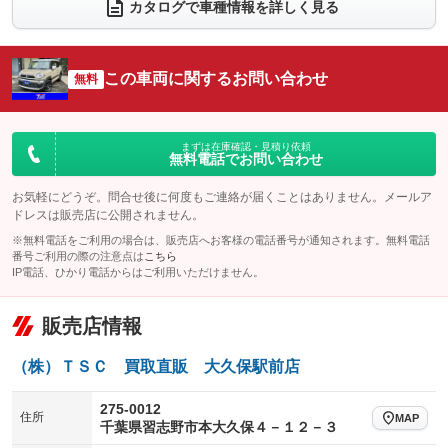
電動リアゲート
フロントカメラ
カタログで車種情報を詳しく見る
：装備なし
：装備あり
シートエアコン
全周囲カメラ
：装備なし
：装備あり
サイドカメラ
ルーフレール
この車両に関するお問い合わせ
：装備あり
無料
：装備なし
エアサスペンション
ヘッドライトウォッシャー
：装備なし
：装備なし
装備略号／用語解説
まずは在庫確認・見積り依頼
無料電話でお問い合わせ
お気軽にどうぞ。問合せ後に何度もご連絡が届くことはありません。メールア
ドレスは販売店に公開されません。
※無料電話をご利用の場合は、販売店へお客様の電話番号が通知されます。無料電話
番号ご利用の際の注意点は
こちら
IP電話、ひかり電話からはご利用いただけません。
販売店情報
（株）ＴＳＣ 買取直販 大久保駅前店
275-0012
住所
MAP
千葉県習志野市本大久保４－１２－３