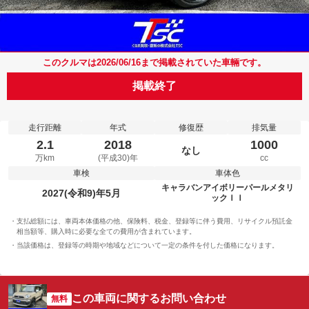
このクルマは2026/06/16まで掲載されていた車輛です。
掲載終了
走行距離
年式
修復歴
排気量
2.1
2018
1000
なし
万km
(平成30)年
cc
車検
車体色
キャラバンアイボリーパールメタリ
2027(令和9)年5月
ックＩＩ
支払総額には、車両本体価格の他、保険料、税金、登録等に伴う費用、リサイクル預託金
相当額等、購入時に必要な全ての費用が含まれています。
当該価格は、登録等の時期や地域などについて一定の条件を付した価格になります。
この車両に関するお問い合わせ
無料