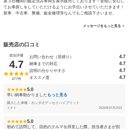
第３社機関の鑑定済み車両を展示販売しております！皆様に安心し
てお車探しをしていただけるようにお手伝いさせていただきます！
新車、中古車、整備、鈑金修理等なんでもご相談下さいませ。
メッセージをもっと見る
販売店の口コミ
総合評価
4.7
お問い合わせ（見積り）
（5点満点中）
4.7
4.7
納車までの対応
4.7
説明の分かりやすさ
4.7
オススメ度
477件
5.0
早い納車助かりました
もっと見る
購入した車種：ホンダオデッセイハイブリッド
ミナト
2026年07月25日
5.0
初めて訪問して、目的のクルマを拝見した際、担当者さまが別