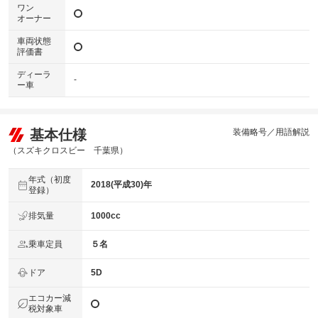
ワン
オーナー
車両状態
評価書
ディーラ
-
ー車
基本仕様
装備略号／用語解説
（スズキクロスビー 千葉県）
年式（初度
2018(平成30)年
登録）
排気量
1000cc
乗車定員
５名
ドア
5D
エコカー減
税対象車