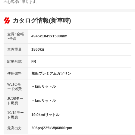
：装備あり
のお客様に限ります。
エアコン
Wエアコン
オーディオ：CDまたはCDチェンジャー／ミュージックプレイヤー接続
：装備あり
：装備なし
：装備あり
可／ミュージックサーバー
リフトアップ
パワーステアリング
カタログ情報(新車時)
：装備なし
：装備あり
ビジュアル：-／DVD再生
：装備あり
ダウンヒルアシストコントロール
：装備なし
アルミホイール：20インチ
全長×全幅
：装備あり
4945x1845x1500mm
×全高
パワーウィンドウ
盗難防止システム
：装備あり
：装備あり
革シート
ハーフレザーシート
：装備あり
：装備なし
車両重量
1860kg
アイドリングストップ
ドライブレコーダー
：装備あり
：装備あり
キーレス
LEDヘッドランプ
：装備あり
：装備なし
USB入力端子
Bluetooth接続
駆動形式
FR
：装備なし
：装備あり
HID(キセノンライト)
ポータブルナビ
：装備あり
：装備なし
100V電源
クリーンディーゼル
使用燃料
無鉛プレミアムガソリン
：装備なし
：装備なし
バックカメラ
ETC
：装備あり
：装備あり
センターデフロック
：装備なし
WLTCモ
エアロ
スマートキー
－km/リットル
：装備なし
：装備あり
ード燃費
レンタカーアップ
展示・試乗車
：装備なし
：装備なし
ローダウン
ランフラットタイヤ
：装備あり
：装備なし
JC08モー
－km/リットル
ド燃費
電動格納ミラー
：装備あり
パワーシート
3列シート
：装備あり
：装備なし
10/15モー
装備略号／用語解説
19.0km/リットル
ド燃費
ベンチシート
フルフラットシート
：装備なし
：装備なし
チップアップシート
オットマン
最高出力
306ps(225kW)/6800rpm
：装備なし
：装備あり