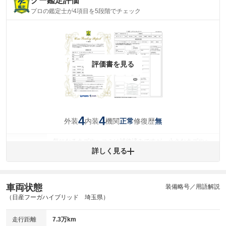
グー鑑定評価
プロの鑑定士が4項目を5段階でチェック
評価書を見る
4
4
外装
内装
機関
修復歴
正常
無
気になるキズやヘコミは補修済みですが、小さなキズやヘ
外装
コミが残っています。
詳しく見る
(車両外装)
キズ・へこみについて問い合わせる
内装
気になる汚れ等が、部分的にあります。
(内装状態)
車両状態
装備略号／用語解説
（日産フーガハイブリッド 埼玉県）
主要機関に不具合はありません。
機関
走行距離
7.3万km
詳細は鑑定書をご確認ください。
修復歴