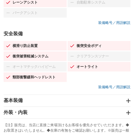
レーンアシスト
自動駐車システム
：装備あり
：装備なし
パークアシスト
：装備なし
装備略号／用語解説
安全装備
横滑り防止装置
衝突安全ボディ
：装備あり
：装備あり
衝突被害軽減システム
クリアランスソナー
：装備あり
：装備なし
オートマチックハイビーム
オートライト
：装備なし
：装備あり
頸部衝撃緩和ヘッドレスト
：装備あり
装備略号／用語解説
基本装備
エアバッグ：運転席/助手席/サイド
外装・内装
：装備あり
スライドドア
カーナビ：HDDナビ
：装備なし
：装備あり
【注】販売は、当店に直接ご来場頂けるお客様を優先させていただきます。◆
お取置きはいたしません。◆在庫の有無をご確認お願いします。※販売は一般
サンルーフ
ABS
TV：フルセグ
：装備なし
：装備あり