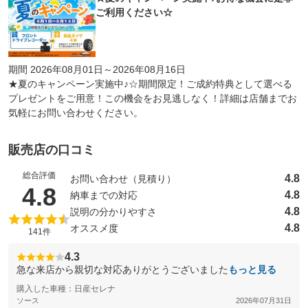
ご利用ください☆
期間 2026年08月01日～2026年08月16日
★夏のキャンペーン実施中♪☆期間限定！ご成約特典として選べる
プレゼントをご用意！この機会をお見逃しなく！詳細は店舗までお
気軽にお問い合わせください。
販売店の口コミ
総合評価
4.8
お問い合わせ（見積り）
（5点満点中）
4.8
4.8
納車までの対応
4.8
説明の分かりやすさ
4.8
オススメ度
141件
4.3
急な来店から親切な対応ありがとうございました
もっと見る
購入した車種：日産セレナ
ソース
2026年07月31日