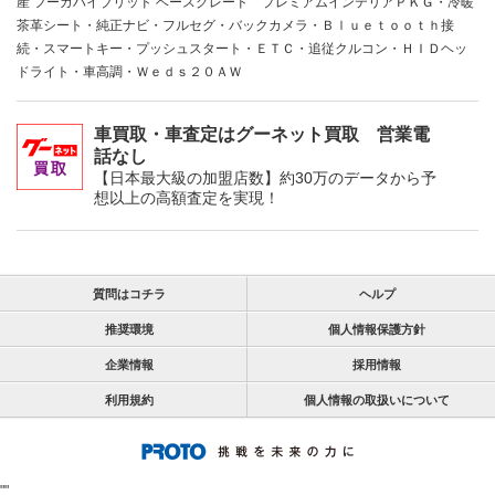
産 フーガハイブリッド ベースグレード プレミアムインテリアＰＫＧ・冷暖
茶革シート・純正ナビ・フルセグ・バックカメラ・Ｂｌｕｅｔｏｏｔｈ接
続・スマートキー・プッシュスタート・ＥＴＣ・追従クルコン・ＨＩＤヘッ
ドライト・車高調・Ｗｅｄｓ２０ＡＷ
車買取・車査定はグーネット買取 営業電
話なし
【日本最大級の加盟店数】約30万のデータから予
想以上の高額査定を実現！
質問はコチラ
ヘルプ
推奨環境
個人情報保護方針
企業情報
採用情報
利用規約
個人情報の取扱いについて
"
"