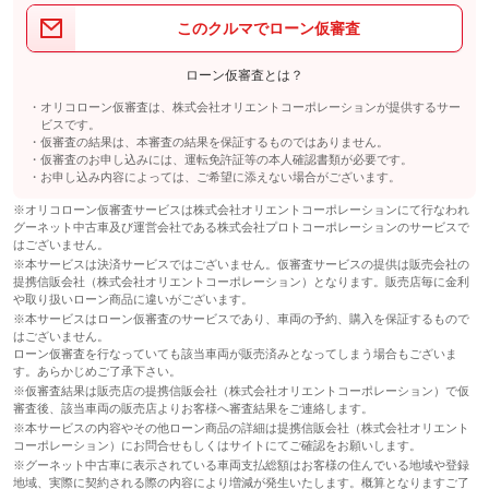
このクルマでローン仮審査
ローン仮審査とは？
オリコローン仮審査は、株式会社オリエントコーポレーションが提供するサー
ビスです。
仮審査の結果は、本審査の結果を保証するものではありません。
仮審査のお申し込みには、運転免許証等の本人確認書類が必要です。
お申し込み内容によっては、ご希望に添えない場合がございます。
※オリコローン仮審査サービスは株式会社オリエントコーポレーションにて行なわれ
グーネット中古車及び運営会社である株式会社プロトコーポレーションのサービスで
はございません。
※本サービスは決済サービスではございません。仮審査サービスの提供は販売会社の
提携信販会社（株式会社オリエントコーポレーション）となります。販売店毎に金利
や取り扱いローン商品に違いがございます。
※本サービスはローン仮審査のサービスであり、車両の予約、購入を保証するもので
はございません。
ローン仮審査を行なっていても該当車両が販売済みとなってしまう場合もございま
す。あらかじめご了承下さい。
※仮審査結果は販売店の提携信販会社（株式会社オリエントコーポレーション）で仮
審査後、該当車両の販売店よりお客様へ審査結果をご連絡します。
※本サービスの内容やその他ローン商品の詳細は提携信販会社（株式会社オリエント
コーポレーション）にお問合せもしくはサイトにてご確認をお願いします。
※グーネット中古車に表示されている車両支払総額はお客様の住んでいる地域や登録
地域、実際に契約される際の内容により増減が発生いたします。概算となりますご了