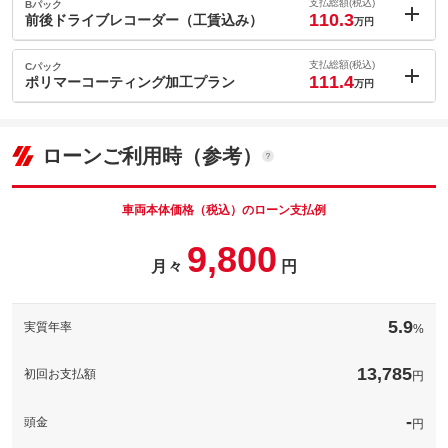
1.1
ョン価格
支払総額(税込)
Bパック
万円
110.3
(税込)
前後ドライブレコーダー（工賃込み）
万円
車両本体価
84.8
万円
内：オプシ
格
5.5
ョン価格
支払総額(税込)
Cパック
万円
111.4
(税込)
ポリマーコーティング加工プラン
万円
車両本体価
84.8
万円
内：オプシ
格
6.6
ョン価格
パック内容
万円
(税込)
ローンご利用時（参考）
車両本体価
84.8
万円
※抽選番号は取得にお時間を頂く場合がございます。
格
パック内容
備考
－
車両本体価格（税込）のローン支払例
※商品は仕様変更などにより予告なく変更される場合がございま
パック内容
9,800
す。
このパックの見積もり依頼（無料）
月々
円
備考
－
備考
－
5.9
実質年率
%
このパックの見積もり依頼（無料）
このパックの見積もり依頼（無料）
13,785
初回お支払額
円
-
頭金
円