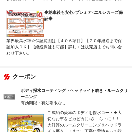
込みが可能な継続可能な保証です！
◆納車後も安心♪プレミア×エルレカーズ保
修理回数
-
証◆
上限金額
-
免責金
無し
業界最高水準☆保証範囲は【４０６項目】【２０年経過まで保
証加入ＯＫ】【継続保証も可能】詳しくは販売店までお問い合
保証修理
-
受付先
わせ下さい。
法定整備
整備無 車両状態については販売店にご確認ください
法定整備
-
クーポン
について
ボディ撥水コーティング・ヘッドライト磨き・ルームクリ
ーニング
有効期限：有効期限なし
ご成約の愛車のボディを撥水コート★大
切なお車をピカピカに♪さ・ら・に！！
大好評のルームクリーニング＆ヘッドラ
イト磨き！！まで、丁寧に愛情もって行