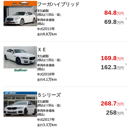
フーガハイブリッド
支払総額
84.8
万円
(税込)(リ済込・追)
車両本体価格
69.8
万円
(税込)
2011年
年式
8.8万km
走行
ＸＥ
支払総額
169.8
万円
(税込)(リ済込・追)
車両本体価格
162.3
万円
(税込)
2018年
年式
4.1万km
走行
５シリーズ
支払総額
268.7
万円
(税込)(リ済込・追)
車両本体価格
258
万円
(税込)
2017年
年式
3.3万km
走行