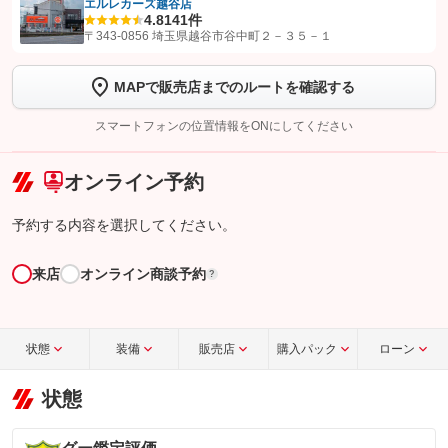
エルレカーズ越谷店
4.8
141件
【STEP1】
認証画面でグーネットを友だち追加してから「許可する」ボタンを押
〒343-0856 埼玉県越谷市谷中町２－３５－１
します
MAPで販売店までのルートを確認する
【STEP2】
トーク画面で
ボタンをタップして問い合わせを
完了してください。
スマートフォンの位置情報をONにしてください
こちら
オンライン予約
予約する内容を選択してください。
来店
オンライン商談予約
?
状態
装備
販売店
購入パック
ローン
状態