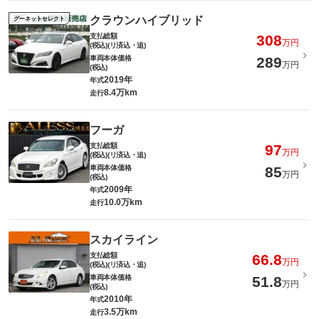
クラウンハイブリッド
グーネットセレクト
支払総額
308
万円
(税込)(リ済込・追)
車両本体価格
289
万円
(税込)
2019年
年式
8.4万km
走行
フーガ
支払総額
97
万円
(税込)(リ済込・追)
車両本体価格
85
万円
(税込)
2009年
年式
10.0万km
走行
スカイライン
支払総額
66.8
万円
(税込)(リ済込・追)
車両本体価格
51.8
万円
(税込)
2010年
年式
3.5万km
走行