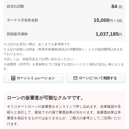
84
総支払回数
回
15,000
ボーナス月加算金額
円 × 2回
1,037,185
割賦販売価格
円
※上記のお支払い例は、あくまでも参考例です。
※上記の金額には税金（車両本体価格(税込)の消費税除く）とその他諸費用は含まれ
ておりません。
※詳しくは、各販売店までお問い合わせください。
※諸費用（20万円）を登録時までに現金でお支払いいただく場合の支払い例となりま
す。
ローンシミュレーション
ローンについて相談する
ローンの仮審査が可能なクルマです。
オリコオートローンの仮審査をオンラインで申し込めます。在庫確認や見
積りと並行して、最短でその場で審査結果が分かります。仮審査結果は本
審査を保証するものではありませんが、ご購入の参考としてご活用いただ
けます。