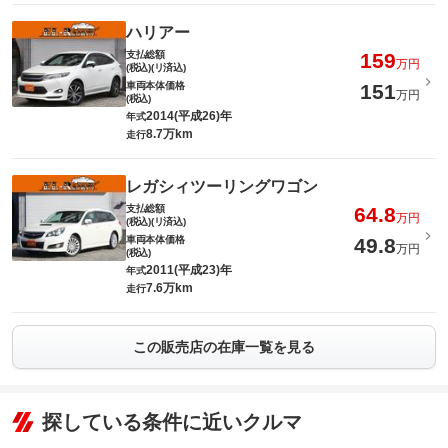
ハリアー
支払総額
159
万円
(税込)(リ済込)
車両本体価格
151
万円
(税込)
2014(平成26)年
年式
8.7万km
走行
レガシィツーリングワゴン
支払総額
64.8
万円
(税込)(リ済込)
車両本体価格
49.8
万円
(税込)
2011(平成23)年
年式
7.6万km
走行
この販売店の在庫一覧を見る
探している条件に近いクルマ