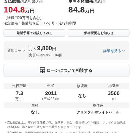
支払総額
車両本体価格
(税込/リ済込)
(税込)
104.8
84.8
万円
万円
（諸費用20万円を含む）
法定整備：
整備無
保証：
12ヶ月・走行無制限
希望予算で相談してみる
価格変更をお知らせ
9,800
月々
円
通常ローン
詳細を見る
実質年率5.9%・84回
ローンについて相談する
走行距離
年式
修復歴
排気量
7.3
2011
3500
なし
万km
(平成23)年
cc
車検
車体色
なし
クリスタルホワイトパール
支払総額には、車両本体価格の他、保険料、税金、登録等に伴う費用、リサイクル預託金
相当額等、購入時に必要な全ての費用が含まれています。
当該価格は、登録等の時期や地域などについて一定の条件を付した価格になります。