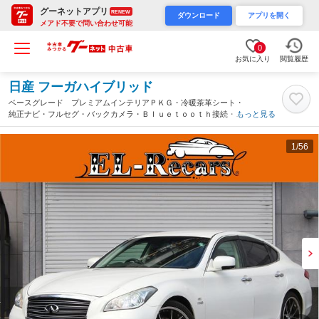
グーネットアプリ
RENEW
ダウンロード
アプリを開く
メアド不要で問い合わせ可能
0
お気に入り
閲覧履歴
日産 フーガハイブリッド
ベースグレード プレミアムインテリアＰＫＧ・冷暖茶革シート・
純正ナビ・フルセグ・バックカメラ・Ｂｌｕｅｔｏｏｔｈ接続・ス
もっと見る
マートキー・プッシュスタート・ＥＴＣ・追従クルコン・ＨＩＤヘ
ッドライト・車高調・Ｗｅｄｓ２０ＡＷ（埼玉県）
1
/56