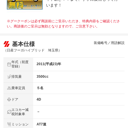
います！
※グークーポンは必ず商談前にご呈示いただき、特典内容をご確認くださ
い。商談後のご呈示は無効となりますので、ご注意下さい。
基本仕様
装備略号／用語解説
（日産フーガハイブリッド 埼玉県）
年式（初度
2011(平成23)年
登録）
排気量
3500cc
乗車定員
５名
ドア
4D
エコカー減
－
税対象車
ミッション
AT7速