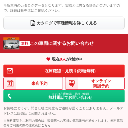
電動格納サードシート
シートヒーター
：装備なし
：装備あり
※新車時のカタログデータとなります。実際とは異なる場合がございますの
で、詳細は販売店にご確認ください。
ウォークスルー
後席モニター
：装備なし
：装備なし
カタログで車種情報を詳しく見る
電動リアゲート
フロントカメラ
：装備なし
：装備なし
シートエアコン
全周囲カメラ
：装備あり
：装備なし
この車両に関するお問い合わせ
サイドカメラ
無料
ルーフレール
：装備あり
：装備なし
エアサスペンション
ヘッドライトウォッシャー
：装備なし
：装備なし
現在
0
人
が検討中
装備略号／用語解説
在庫確認・見積り依頼(無料)
オンライン
来店予約
商談予約
まずは在庫確認・見積り依頼
無料電話でお問い合わせ
お気軽にどうぞ。問合せ後に何度もご連絡が届くことはありません。メールア
ドレスは販売店に公開されません。
※無料電話をご利用の場合は、販売店へお客様の電話番号が通知されます。無料電話
番号ご利用の際の注意点は
こちら