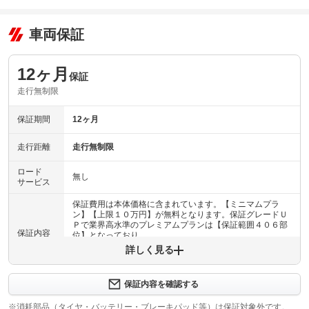
車両保証
12ヶ月
保証
走行無制限
保証期間
12ヶ月
走行距離
走行無制限
ロード
無し
サービス
保証費用は本体価格に含まれています。【ミニマムプラ
ン】【上限１０万円】が無料となります。保証グレードＵ
Ｐで業界高水準のプレミアムプランは【保証範囲４０６部
保証内容
位】となっており、
詳しく見る
保証内容について問い合わせる
全グレードの保証に２４時間３６５日対応可能なロードサ
保証内容を確認する
ービスが付帯！外出先やお近くの『認証整備工場』にて保
保証項目
証修理が可能です。更に保証満了するタイミングで再申し
※消耗部品（タイヤ・バッテリー・ブレーキパッド等）は保証対象外です。