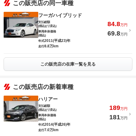
この販売店の同一車種
フーガハイブリッド
支払総額
84.8
万円
(税込)(リ済込)
車両本体価格
69.8
万円
(税込)
2011(平成23)年
年式
8.8万km
走行
この販売店の在庫一覧を見る
この販売店の新着車種
ハリアー
支払総額
189
万円
(税込)(リ済込)
車両本体価格
181
万円
(税込)
2014(平成26)年
年式
7.0万km
走行