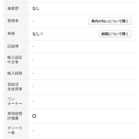
修復歴
なし
※グー鑑定は保証サービスではございません。購入時は必ず現車をご確認
下さい。
禁煙車
-
車内の匂いについて聞く
※実際にお渡しするコンディションチェックシートにつきましては、形式
および表示項目が異なる場合がございます。
※グー鑑定の評価はあくまでも記載している鑑定日の鑑定結果となりま
車検
なし
納期について聞く
?
す。車両情報等の詳細は各販売店へお問い合わせ下さい。
記録簿
-
輸入認定
-
中古車
輸入経路
-
登録済
-
未使用車
ワン
-
オーナー
車両状態
評価書
ディーラ
-
ー車