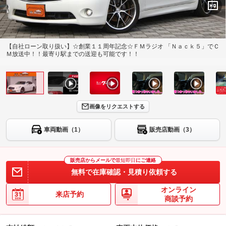
【自社ローン取り扱い】☆創業１１周年記念☆ＦＭラジオ 「Ｎａｃｋ５」でＣ
Ｍ放送中！！最寄り駅までの送迎も可能です！！
画像をリクエストする
車両動画（1）
販売店動画（3）
販売店からメールで
最短即日
にご連絡
無料で在庫確認・見積り依頼する
オンライン
来店予約
商談予約