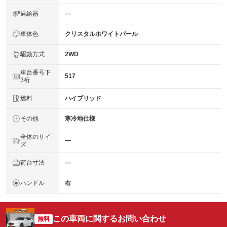
過給器
―
車体色
クリスタルホワイトパール
駆動方式
2WD
車台番号下
517
3桁
燃料
ハイブリッド
その他
寒冷地仕様
全体のサイ
―
ズ
荷台寸法
―
ハンドル
右
この車両に関するお問い合わせ
無料