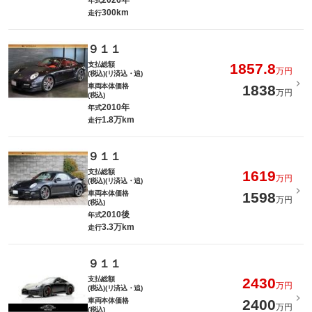
2026年
年式
300km
走行
９１１
支払総額
1857.8
万円
(税込)(リ済込・追)
車両本体価格
1838
万円
(税込)
2010年
年式
1.8万km
走行
９１１
支払総額
1619
万円
(税込)(リ済込・追)
車両本体価格
1598
万円
(税込)
2010後
年式
3.3万km
走行
９１１
支払総額
2430
万円
(税込)(リ済込・追)
車両本体価格
2400
万円
(税込)