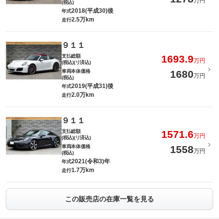
万円
(税込)
2018(平成30)後
年式
2.5万km
走行
９１１
支払総額
1693.9
万円
(税込)(リ済込)
車両本体価格
1680
万円
(税込)
2019(平成31)後
年式
2.0万km
走行
９１１
支払総額
1571.6
万円
(税込)(リ済込)
車両本体価格
1558
万円
(税込)
2021(令和3)年
年式
1.7万km
走行
この販売店の在庫一覧を見る