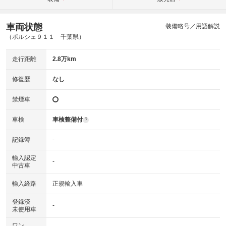
車両状態
装備略号／用語解説
（ポルシェ９１１ 千葉県）
走行距離
2.8万km
修復歴
なし
禁煙車
車検
車検整備付
?
記録簿
-
輸入認定
-
中古車
輸入経路
正規輸入車
登録済
-
未使用車
ワン