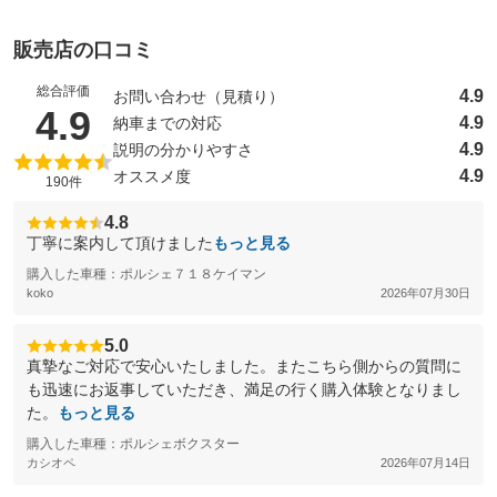
販売店の口コミ
総合評価
4.9
お問い合わせ（見積り）
（5点満点中）
4.9
4.9
納車までの対応
4.9
説明の分かりやすさ
4.9
オススメ度
190件
4.8
丁寧に案内して頂けました
もっと見る
購入した車種：ポルシェ７１８ケイマン
koko
2026年07月30日
5.0
真摯なご対応で安心いたしました。またこちら側からの質問に
も迅速にお返事していただき、満足の行く購入体験となりまし
た。
もっと見る
購入した車種：ポルシェボクスター
カシオペ
2026年07月14日