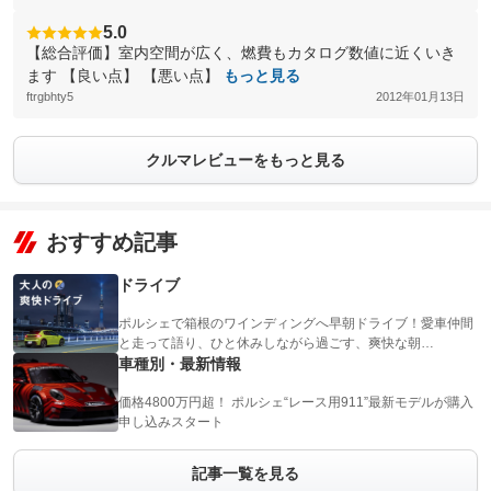
5.0
【総合評価】室内空間が広く、燃費もカタログ数値に近くいき
ます 【良い点】 【悪い点】
もっと見る
ftrgbhty5
2012年01月13日
クルマレビューをもっと見る
おすすめ記事
ドライブ
ポルシェで箱根のワインディングへ早朝ドライブ！愛車仲間
と走って語り、ひと休みしながら過ごす、爽快な朝…
車種別・最新情報
価格4800万円超！ ポルシェ“レース用911”最新モデルが購入
申し込みスタート
記事一覧を見る