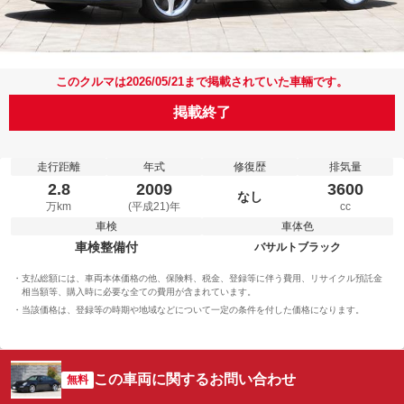
このクルマは2026/05/21まで掲載されていた車輛です。
掲載終了
走行距離
年式
修復歴
排気量
2.8
2009
3600
なし
万km
(平成21)年
cc
車検
車体色
車検整備付
バサルトブラック
支払総額には、車両本体価格の他、保険料、税金、登録等に伴う費用、リサイクル預託金
相当額等、購入時に必要な全ての費用が含まれています。
当該価格は、登録等の時期や地域などについて一定の条件を付した価格になります。
この車両に関するお問い合わせ
無料