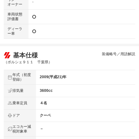
-
オーナー
車両状態
評価書
ディーラ
ー車
基本仕様
装備略号／用語解説
（ポルシェ９１１ 千葉県）
年式（初度
2009(平成21)年
登録）
排気量
3600cc
乗車定員
４名
ドア
クーペ
エコカー減
－
税対象車