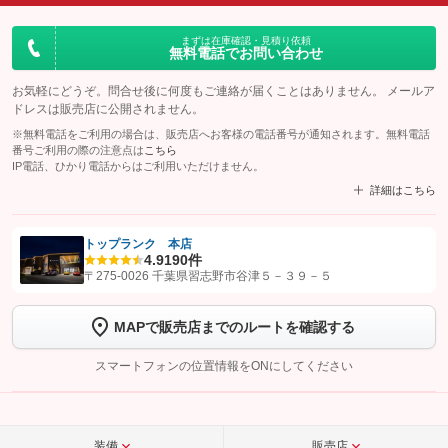
まずは在庫確認・見積り依頼
無料電話でお問い合わせ
お気軽にどうぞ。問合せ後に何度もご連絡が届くことはありません。 メールア
ドレスは販売店に公開されません。
※無料電話をご利用の場合は、販売店へお客様の電話番号が通知されます。無料電話
番号ご利用の際の注意点は
こちら
IP電話、ひかり電話からはご利用いただけません。
詳細はこちら
トップランク 本店
4.9
190件
【STEP1】
認証画面でグーネットを友だち追加してから「許可する」ボタンを押
〒275-0026 千葉県習志野市谷津５－３９－５
します
MAPで販売店までのルートを確認する
【STEP2】
トーク画面で
ボタンをタップして問い合わせを
完了してください。
スマートフォンの位置情報をONにしてください
こちら
装備
販売店