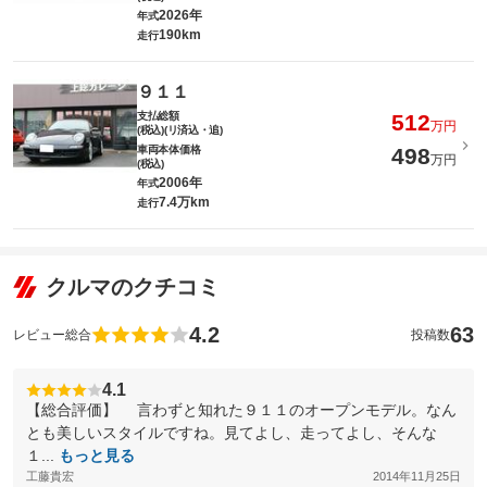
2026年
年式
190km
走行
９１１
支払総額
512
万円
(税込)(リ済込・追)
車両本体価格
498
万円
(税込)
2006年
年式
7.4万km
走行
クルマのクチコミ
4.2
63
レビュー総合
投稿数
4.1
【総合評価】 言わずと知れた９１１のオープンモデル。なん
とも美しいスタイルですね。見てよし、走ってよし、そんな
１...
もっと見る
工藤貴宏
2014年11月25日