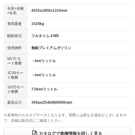
ダウンヒルアシストコントロール
アルミホイール：18インチ
：装備なし
：装備あり
全長×全幅
4435x1850x1310mm
×全高
パワーウィンドウ
盗難防止システム
革シート
ハーフレザーシート
：装備あり
：装備あり
：装備あり
：装備なし
車両重量
1520kg
アイドリングストップ
ドライブレコーダー
キーレス
LEDヘッドランプ
：装備なし
：装備なし
：装備あり
：装備なし
USB入力端子
Bluetooth接続
駆動形式
フルタイム４WD
HID(キセノンライト)
ポータブルナビ
：装備あり
：装備あり
：装備あり
：装備なし
100V電源
クリーンディーゼル
バックカメラ
ETC
使用燃料
無鉛プレミアムガソリン
：装備なし
：装備なし
：装備あり
：装備あり
センターデフロック
エアロ
スマートキー
：装備なし
WLTCモ
：装備なし
：装備なし
－km/リットル
ード燃費
レンタカーアップ
展示・試乗車
ローダウン
ランフラットタイヤ
：装備なし
：装備なし
：装備なし
：装備なし
JC08モー
－km/リットル
ド燃費
電動格納ミラー
パワーシート
3列シート
：装備なし
：装備なし
：装備なし
10/15モー
装備略号／用語解説
7.5km/リットル
ベンチシート
フルフラットシート
ド燃費
：装備なし
：装備なし
チップアップシート
オットマン
：装備なし
：装備なし
最高出力
345ps(254kW)/6500rpm
電動格納サードシート
シートヒーター
：装備なし
：装備あり
※新車時のカタログデータとなります。実際とは異なる場合がございますの
で、詳細は販売店にご確認ください。
ウォークスルー
後席モニター
：装備なし
：装備なし
電動リアゲート
フロントカメラ
カタログで車種情報を詳しく見る
：装備なし
：装備なし