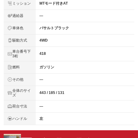
ミッション
MTモード付きAT
過給器
―
車体色
バサルトブラック
駆動方式
4WD
車台番号下
418
3桁
燃料
ガソリン
その他
―
全体のサイ
443 / 185 / 131
ズ
荷台寸法
―
ハンドル
左