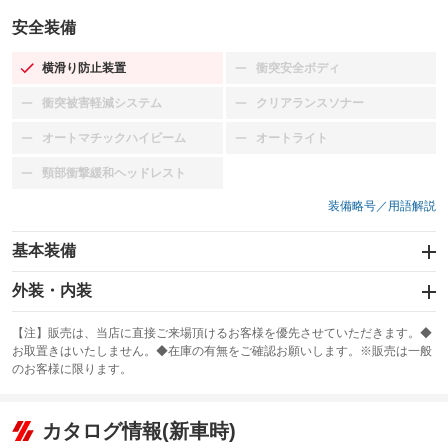
安全装備
横滑り防止装置
衝突安全ボディ
：装備あり
：装備なし
衝突被害軽減システム
クリアランスソナー
：装備なし
：装備なし
オートマチックハイビーム
オートライト
：装備なし
：装備なし
頸部衝撃緩和ヘッドレスト
：装備なし
装備略号／用語解説
基本装備
エアバッグ：運転席/助手席/サイド
外装・内装
：装備あり
スライドドア
カーナビ
：装備なし
：装備なし
【注】販売は、当店に直接ご来場頂けるお客様を優先させていただきます。◆
お取置きはいたしません。◆在庫の有無をご確認お願いします。※販売は一般
サンルーフ
ABS
TV
：装備なし
：装備あり
：装備なし
のお客様に限ります。
エアコン
Wエアコン
オーディオ：ミュージックプレイヤー接続可
：装備あり
：装備なし
：装備あり
リフトアップ
パワーステアリング
カタログ情報(新車時)
ビジュアル
：装備なし
：装備あり
：装備なし