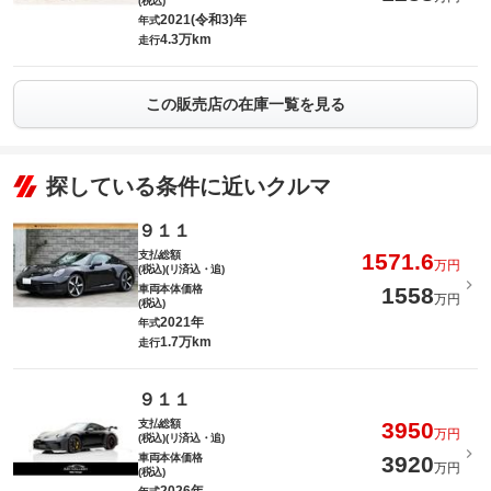
(税込)
2021(令和3)年
年式
4.3万km
走行
この販売店の在庫一覧を見る
探している条件に近いクルマ
９１１
支払総額
1571.6
万円
(税込)(リ済込・追)
車両本体価格
1558
万円
(税込)
2021年
年式
1.7万km
走行
９１１
支払総額
3950
万円
(税込)(リ済込・追)
車両本体価格
3920
万円
(税込)