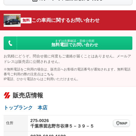
シートエアコン
全周囲カメラ
：装備なし
：装備なし
サイドカメラ
ルーフレール
この車両に関するお問い合わせ
：装備なし
無料
：装備なし
エアサスペンション
ヘッドライトウォッシャー
：装備なし
：装備あり
装備略号／用語解説
まずは在庫確認・見積り依頼
無料電話でお問い合わせ
お気軽にどうぞ。問合せ後に何度もご連絡が届くことはありません。メールア
ドレスは販売店に公開されません。
※無料電話をご利用の場合は、販売店へお客様の電話番号が通知されます。無料電話
番号ご利用の際の注意点は
こちら
IP電話、ひかり電話からはご利用いただけません。
販売店情報
トップランク 本店
275-0026
住所
MAP
千葉県習志野市谷津５－３９－５