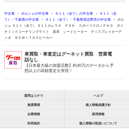
中古車
ポルシェの中古車
９１１（全て）の中古車
９１１（全
て）・千葉県の中古車
９１１（全て）・千葉県習志野市の中古車
ポル
シェ ９１１（全て） ９１１カレラ４ ＰＤＫ スポーツクロノＰＫＧ ダイ
ナミックコーナリングライト 黒革 シートヒーター ディスプレイオーデ
ィオ ＢＥＷＩＴＨスピーカー
車買取・車査定はグーネット買取 営業電
話なし
【日本最大級の加盟店数】約30万のデータから予
想以上の高額査定を実現！
質問はコチラ
ヘルプ
推奨環境
個人情報保護方針
企業情報
採用情報
利用規約
個人情報の取扱いについて