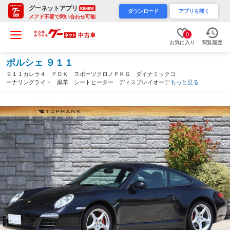
グーネットアプリ
RENEW
ダウンロード
アプリを開く
メアド不要で問い合わせ可能
0
お気に入り
閲覧履歴
ポルシェ ９１１
９１１カレラ４ ＰＤＫ スポーツクロノＰＫＧ ダイナミックコ
ーナリングライト 黒革 シートヒーター ディスプレイオーディ
もっと見る
オ ＢＥＷＩＴＨスピーカー（千葉県）