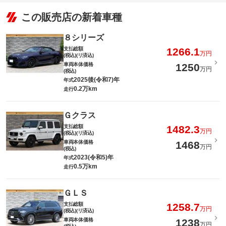
この販売店の新着車種
８シリーズ
支払総額
1266.1
万円
(税込)(リ済込)
車両本体価格
1250
万円
(税込)
2025後(令和7)年
年式
0.2万km
走行
Ｇクラス
支払総額
1482.3
万円
(税込)(リ済込)
車両本体価格
1468
万円
(税込)
2023(令和5)年
年式
0.5万km
走行
ＧＬＳ
支払総額
1258.7
万円
(税込)(リ済込)
車両本体価格
1238
万円