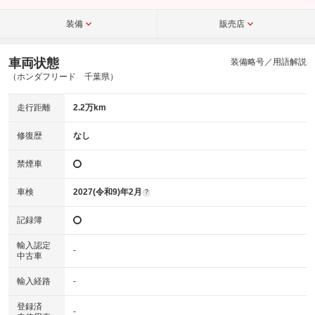
装備
販売店
車両状態
装備略号／用語解説
（ホンダフリード 千葉県）
走行距離
2.2万km
修復歴
なし
禁煙車
車検
2027(令和9)年2月
?
記録簿
輸入認定
-
中古車
輸入経路
-
登録済
-