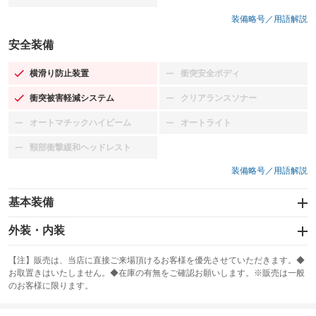
装備略号／用語解説
安全装備
横滑り防止装置
衝突安全ボディ
：装備あり
：装備なし
衝突被害軽減システム
クリアランスソナー
：装備あり
：装備なし
オートマチックハイビーム
オートライト
：装備なし
：装備なし
頸部衝撃緩和ヘッドレスト
：装備なし
装備略号／用語解説
基本装備
エアバッグ：運転席/助手席
外装・内装
：装備あり
スライドドア：両面電動
カーナビ：メモリーナビ他
：装備あり
：装備あり
【注】販売は、当店に直接ご来場頂けるお客様を優先させていただきます。◆
お取置きはいたしません。◆在庫の有無をご確認お願いします。※販売は一般
サンルーフ
ABS
TV：フルセグ
：装備なし
：装備あり
：装備あり
のお客様に限ります。
エアコン
Wエアコン
オーディオ：CDまたはCDチェンジャー／ミュージックプレイヤー接続
：装備あり
：装備なし
：装備あり
可／ミュージックサーバー