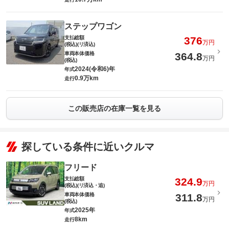
ステップワゴン
支払総額
376
万円
(税込)(リ済込)
車両本体価格
364.8
万円
(税込)
2024(令和6)年
年式
0.9万km
走行
この販売店の在庫一覧を見る
探している条件に近いクルマ
フリード
支払総額
324.9
万円
(税込)(リ済込・追)
車両本体価格
311.8
万円
(税込)
2025年
年式
8km
走行