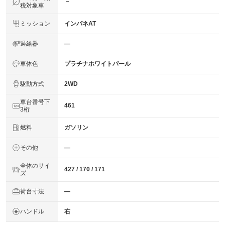
－
税対象車
ミッション
インパネAT
過給器
―
車体色
プラチナホワイトパール
駆動方式
2WD
車台番号下
461
3桁
燃料
ガソリン
その他
―
全体のサイ
427 / 170 / 171
ズ
荷台寸法
―
ハンドル
右