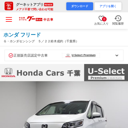
グーネットアプリ
RENEW
ダウンロード
アプリを開く
メアド不要で問い合わせ可能
0
お気に入り
閲覧履歴
ホンダ フリード
Ｇ・ホンダセンシング ５／２２鈴木成約（千葉県）
正規販売店認定中古車