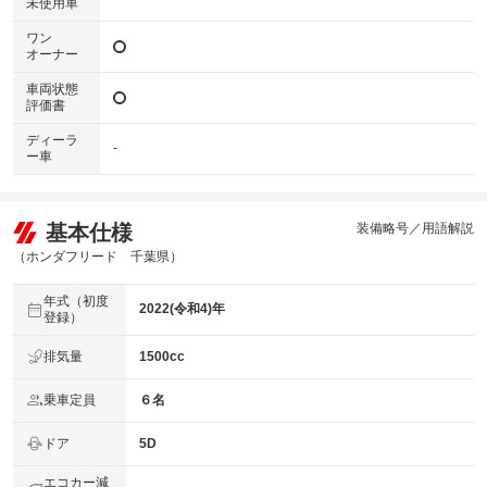
未使用車
ワン
オーナー
車両状態
評価書
ディーラ
-
ー車
基本仕様
装備略号／用語解説
（ホンダフリード 千葉県）
年式（初度
2022(令和4)年
登録）
排気量
1500cc
乗車定員
６名
ドア
5D
エコカー減