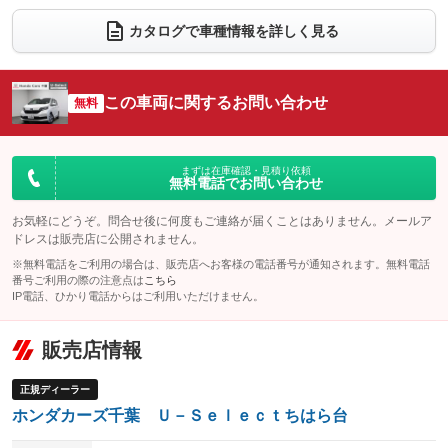
：装備あり
：装備なし
カタログで車種情報を詳しく見る
電動リアゲート
フロントカメラ
：装備なし
：装備なし
シートエアコン
全周囲カメラ
：装備なし
：装備なし
この車両に関するお問い合わせ
サイドカメラ
無料
ルーフレール
：装備なし
：装備なし
エアサスペンション
ヘッドライトウォッシャー
：装備なし
：装備なし
装備略号／用語解説
まずは在庫確認・見積り依頼
無料電話でお問い合わせ
お気軽にどうぞ。問合せ後に何度もご連絡が届くことはありません。メールア
ドレスは販売店に公開されません。
※無料電話をご利用の場合は、販売店へお客様の電話番号が通知されます。無料電話
番号ご利用の際の注意点は
こちら
IP電話、ひかり電話からはご利用いただけません。
販売店情報
正規ディーラー
ホンダカーズ千葉 Ｕ－Ｓｅｌｅｃｔちはら台