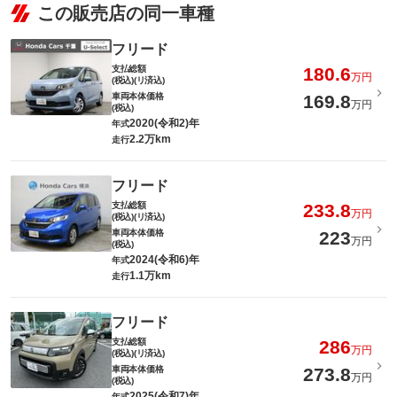
この販売店の同一車種
フリード
支払総額
180.6
万円
(税込)(リ済込)
車両本体価格
169.8
万円
(税込)
2020(令和2)年
年式
2.2万km
走行
フリード
支払総額
233.8
万円
(税込)(リ済込)
車両本体価格
223
万円
(税込)
2024(令和6)年
年式
1.1万km
走行
フリード
支払総額
286
万円
(税込)(リ済込)
車両本体価格
273.8
万円
(税込)
2025(令和7)年
年式