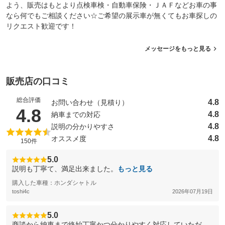
よう、販売はもとより点検車検・自動車保険・ＪＡＦなどお車の事
なら何でもご相談ください☆ご希望の展示車が無くてもお車探しの
リクエスト歓迎です！
メッセージをもっと見る
販売店の口コミ
総合評価
4.8
お問い合わせ（見積り）
（5点満点中）
4.8
4.8
納車までの対応
4.8
説明の分かりやすさ
4.8
オススメ度
150件
5.0
説明も丁寧て、満足出来ました。
もっと見る
購入した車種：ホンダシャトル
toshi4c
2026年07月19日
5.0
商談から納車まで終始丁寧かつ分かりやすく対応していただ