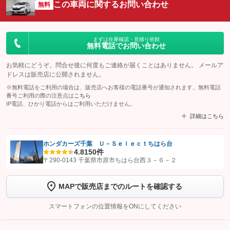
この車両に関するお問い合わせ
無料
まずは在庫確認・見積り依頼
無料電話でお問い合わせ
お気軽にどうぞ。問合せ後に何度もご連絡が届くことはありません。 メールア
ドレスは販売店に公開されません。
※無料電話をご利用の場合は、販売店へお客様の電話番号が通知されます。無料電話
番号ご利用の際の注意点は
こちら
IP電話、ひかり電話からはご利用いただけません。
詳細はこちら
ホンダカーズ千葉 Ｕ－Ｓｅｌｅｃｔちはら台
4.8
150件
【STEP1】
認証画面でグーネットを友だち追加してから「許可する」ボタンを押
〒290-0143 千葉県市原市ちはら台西３－６－２
します
MAPで販売店までのルートを確認する
【STEP2】
トーク画面で
ボタンをタップして問い合わせを
完了してください。
スマートフォンの位置情報をONにしてください
こちら