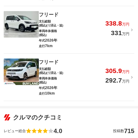
フリード
支払総額
338.8
万円
(税込)(リ済込・追)
車両本体価格
331
万円
(税込)
2026年
年式
7km
走行
フリード
支払総額
305.9
万円
(税込)(リ済込・追)
車両本体価格
292.7
万円
(税込)
2026年
年式
10km
走行
クルマのクチコミ
4.0
715
レビュー総合
投稿数