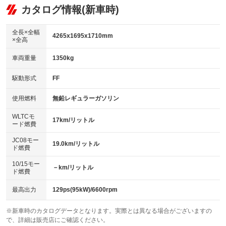
リフトアップ
パワーステアリング
カタログ情報(新車時)
：装備なし
：装備あり
ビジュアル：-／DVD再生
：装備あり
ダウンヒルアシストコントロール
：装備なし
アルミホイール：アルミホイール
全長×全幅
：装備あり
4265x1695x1710mm
×全高
パワーウィンドウ
盗難防止システム
：装備あり
：装備あり
革シート
ハーフレザーシート
：装備なし
：装備なし
車両重量
1350kg
アイドリングストップ
ドライブレコーダー
：装備あり
：装備あり
キーレス
LEDヘッドランプ
：装備あり
：装備あり
USB入力端子
Bluetooth接続
駆動形式
FF
：装備あり
：装備なし
HID(キセノンライト)
ポータブルナビ
：装備なし
：装備なし
100V電源
クリーンディーゼル
使用燃料
無鉛レギュラーガソリン
：装備なし
：装備なし
バックカメラ
ETC
：装備あり
：装備あり
センターデフロック
：装備なし
WLTCモ
エアロ
スマートキー
17km/リットル
：装備なし
：装備あり
ード燃費
レンタカーアップ
展示・試乗車
：装備なし
：装備なし
ローダウン
ランフラットタイヤ
：装備なし
：装備なし
JC08モー
19.0km/リットル
ド燃費
電動格納ミラー
：装備なし
パワーシート
3列シート
：装備なし
：装備あり
10/15モー
装備略号／用語解説
－km/リットル
ド燃費
ベンチシート
フルフラットシート
：装備なし
：装備なし
チップアップシート
オットマン
最高出力
129ps(95kW)/6600rpm
：装備なし
：装備なし
電動格納サードシート
シートヒーター
：装備なし
：装備あり
※新車時のカタログデータとなります。実際とは異なる場合がございますの
で、詳細は販売店にご確認ください。
ウォークスルー
後席モニター