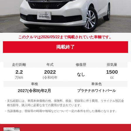
このクルマは2026/05/22まで掲載されていた車輛です。
掲載終了
走行距離
年式
修復歴
排気量
2.2
2022
1500
なし
万km
(令和4)年
cc
車検
車体色
2027(令和9)年2月
プラチナホワイトパール
支払総額には、車両本体価格の他、保険料、税金、登録等に伴う費用、リサイクル預託金
相当額等、購入時に必要な全ての費用が含まれています。
当該価格は、登録等の時期や地域などについて一定の条件を付した価格になります。