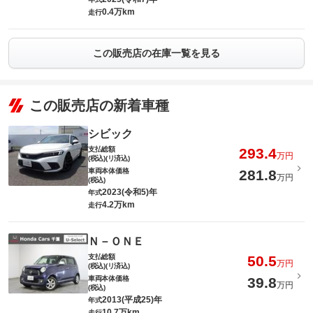
0.4万km
走行
この販売店の在庫一覧を見る
この販売店の新着車種
シビック
支払総額
293.4
万円
(税込)(リ済込)
車両本体価格
281.8
万円
(税込)
2023(令和5)年
年式
4.2万km
走行
Ｎ－ＯＮＥ
支払総額
50.5
万円
(税込)(リ済込)
車両本体価格
39.8
万円
(税込)
2013(平成25)年
年式
10.7万km
走行