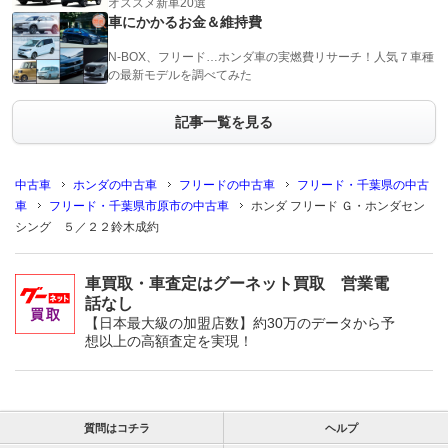
オススメ新車20選
車にかかるお金＆維持費
N-BOX、フリード…ホンダ車の実燃費リサーチ！人気７車種
の最新モデルを調べてみた
記事一覧を見る
中古車
ホンダの中古車
フリードの中古車
フリード・千葉県の中古
車
フリード・千葉県市原市の中古車
ホンダ フリード Ｇ・ホンダセン
シング ５／２２鈴木成約
車買取・車査定はグーネット買取 営業電
話なし
【日本最大級の加盟店数】約30万のデータから予
想以上の高額査定を実現！
質問はコチラ
ヘルプ