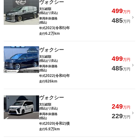
ヴォクシー
支払総額
499
万円
(税込)(リ済込)
車両本体価格
485
万円
(税込)
2023(令和5)年
年式
6.2万km
走行
ヴォクシー
支払総額
499
万円
(税込)(リ済込)
車両本体価格
485
万円
(税込)
2022(令和4)年
年式
826km
走行
ヴォクシー
支払総額
249
万円
(税込)(リ済込)
車両本体価格
229
万円
(税込)
2020(令和2)後
年式
6.9万km
走行