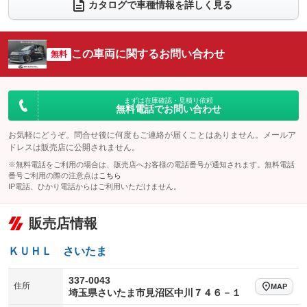
カタログで車種情報を詳しく見る
電動リアゲート
フロントカメラ
：装備なし
：装備なし
シートエアコン
全周囲カメラ
：装備なし
：装備なし
この車両に関するお問い合わせ
サイドカメラ
無料
ルーフレール
：装備なし
：装備なし
エアサスペンション
ヘッドライトウォッシャー
：装備なし
：装備なし
装備略号／用語解説
まずは在庫確認・見積り依頼
無料電話でお問い合わせ
お気軽にどうぞ。問合せ後に何度もご連絡が届くことはありません。メールア
ドレスは販売店に公開されません。
※無料電話をご利用の場合は、販売店へお客様の電話番号が通知されます。無料電話
番号ご利用の際の注意点は
こちら
IP電話、ひかり電話からはご利用いただけません。
販売店情報
ＫＵＨＬ さいたま
337-0043
住所
MAP
埼玉県さいたま市見沼区中川７４６－１