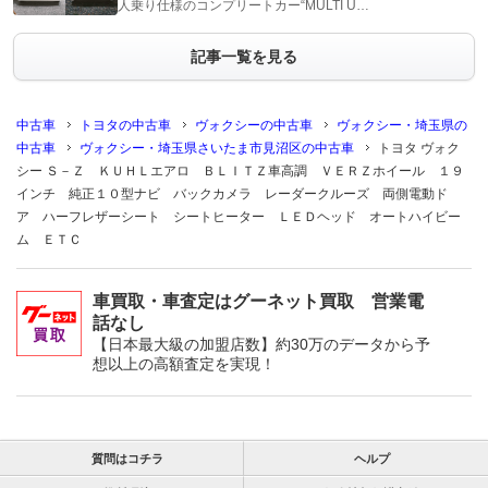
人乗り仕様のコンプリートカー“MULTI U…
記事一覧を見る
中古車
トヨタの中古車
ヴォクシーの中古車
ヴォクシー・埼玉県の
中古車
ヴォクシー・埼玉県さいたま市見沼区の中古車
トヨタ ヴォク
シー Ｓ－Ｚ ＫＵＨＬエアロ ＢＬＩＴＺ車高調 ＶＥＲＺホイール １９
インチ 純正１０型ナビ バックカメラ レーダークルーズ 両側電動ド
ア ハーフレザーシート シートヒーター ＬＥＤヘッド オートハイビー
ム ＥＴＣ
車買取・車査定はグーネット買取 営業電
話なし
【日本最大級の加盟店数】約30万のデータから予
想以上の高額査定を実現！
質問はコチラ
ヘルプ