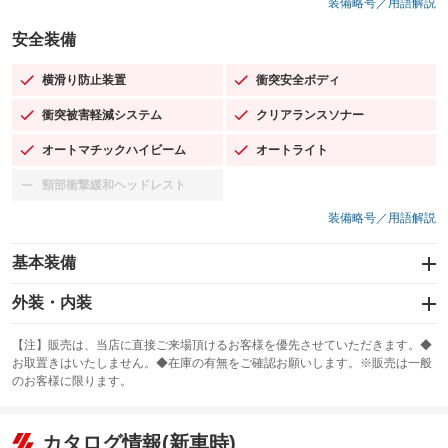
装備略号／用語解説
安全装備
横滑り防止装置
衝突安全ボディ
：装備あり
：装備あり
衝突被害軽減システム
クリアランスソナー
：装備あり
：装備あり
オートマチックハイビーム
オートライト
：装備あり
：装備あり
頸部衝撃緩和ヘッドレスト
：装備なし
装備略号／用語解説
基本装備
エアバッグ：運転席/助手席/サイド
外装・内装
：装備あり
スライドドア：両面電動
カーナビ：HDDナビ
：装備あり
：装備あり
【注】販売は、当店に直接ご来場頂けるお客様を優先させていただきます。◆
お取置きはいたしません。◆在庫の有無をご確認お願いします。※販売は一般
サンルーフ
ABS
TV
：装備なし
：装備あり
：装備なし
のお客様に限ります。
エアコン
Wエアコン
オーディオ：CDまたはCDチェンジャー／ミュージックプレイヤー接続
：装備あり
：装備あり
：装備あり
可
リフトアップ
パワーステアリング
カタログ情報(新車時)
：装備なし
：装備あり