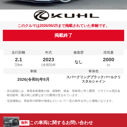
このクルマは2026/06/25まで掲載されていた車輛です。
掲載終了
走行距離
年式
修復歴
排気量
2.1
2023
2000
なし
万km
(令和5)年
cc
車検
車体色
スパークリングブラックパールクリ
2026(令和8)年9月
スタルシャイン
支払総額には、車両本体価格の他、保険料、税金、登録等に伴う費用、リサイクル預託金
相当額等、購入時に必要な全ての費用が含まれています。
当該価格は、登録等の時期や地域などについて一定の条件を付した価格になります。
この車両に関するお問い合わせ
無料