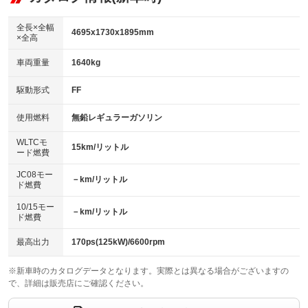
ビジュアル：-／DVD再生
：装備あり
ダウンヒルアシストコントロール
：装備なし
アルミホイール：19インチ
全長×全幅
：装備あり
4695x1730x1895mm
×全高
パワーウィンドウ
盗難防止システム
：装備あり
：装備あり
革シート
ハーフレザーシート
：装備なし
：装備あり
車両重量
1640kg
アイドリングストップ
ドライブレコーダー
：装備なし
：装備あり
キーレス
LEDヘッドランプ
：装備あり
：装備あり
USB入力端子
Bluetooth接続
駆動形式
FF
：装備あり
：装備あり
HID(キセノンライト)
ポータブルナビ
：装備なし
：装備なし
100V電源
クリーンディーゼル
使用燃料
無鉛レギュラーガソリン
：装備なし
：装備なし
バックカメラ
ETC2.0
：装備あり
：装備あり
センターデフロック
：装備なし
WLTCモ
エアロ
スマートキー
15km/リットル
：装備あり
：装備あり
ード燃費
レンタカーアップ
展示・試乗車
：装備なし
：装備なし
ローダウン
ランフラットタイヤ
：装備あり
：装備なし
JC08モー
－km/リットル
ド燃費
電動格納ミラー
：装備あり
パワーシート
3列シート
：装備なし
：装備なし
10/15モー
装備略号／用語解説
－km/リットル
ド燃費
ベンチシート
フルフラットシート
：装備なし
：装備あり
チップアップシート
オットマン
最高出力
170ps(125kW)/6600rpm
：装備なし
：装備なし
電動格納サードシート
シートヒーター
：装備なし
：装備あり
※新車時のカタログデータとなります。実際とは異なる場合がございますの
で、詳細は販売店にご確認ください。
ウォークスルー
後席モニター
：装備あり
：装備なし