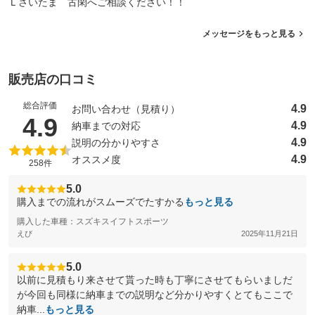
Ｌさいたま 古閑へご相談ください！！
メッセージをもっと見る
販売店の口コミ
総合評価
4.9
お問い合わせ（見積り）
（5点満点中）
4.9
4.9
納車までの対応
4.9
説明の分かりやすさ
4.9
オススメ度
258件
5.0
購入までの流れがスムーズでたすかる
もっと見る
購入した車種：スズキスイフトスポーツ
えび
2025年11月21日
5.0
以前に見積もり来させて貰った時も丁寧にさせてもらいましだ
が今回も同様に納車までの説明など分かりやすくとてもここで
納車...
もっと見る