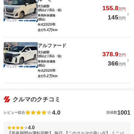
支払総額
155.8
万円
(税込)(リ済込・追)
車両本体価格
145
万円
(税込)
2020年
年式
5.4万km
走行
アルファード
支払総額
378.9
万円
(税込)(リ済込・追)
車両本体価格
366
万円
(税込)
2020年
年式
5.2万km
走行
クルマのクチコミ
4.0
1001
レビュー総合
投稿数
4.0
【所有期間や運転回数】 毎日 【このクルマの良い点】 ミニバ