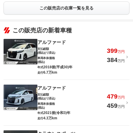
この販売店の在庫一覧を見る
この販売店の新着車種
アルファード
支払総額
399
万円
(税込)(リ済込)
車両本体価格
384
万円
(税込)
2018後(平成30)年
年式
6.7万km
走行
アルファード
支払総額
479
万円
(税込)(リ済込)
車両本体価格
459
万円
(税込)
2021後(令和3)年
年式
4.3万km
走行