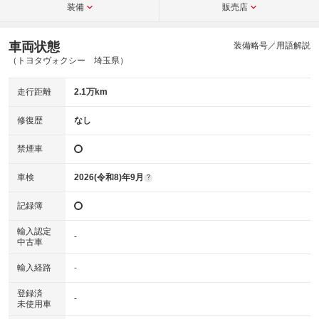
装備
販売店
車両状態
装備略号／用語解説
（トヨタヴォクシー 埼玉県）
走行距離
2.1万km
修復歴
なし
禁煙車
車検
2026(令和8)年9月
?
記録簿
輸入認定
-
中古車
輸入経路
-
登録済
-
未使用車