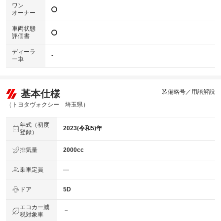
ワン
オーナー
車両状態
評価書
ディーラ
-
ー車
基本仕様
装備略号／用語解説
（トヨタヴォクシー 埼玉県）
年式（初度
2023(令和5)年
登録）
排気量
2000cc
乗車定員
―
ドア
5D
エコカー減
－
税対象車