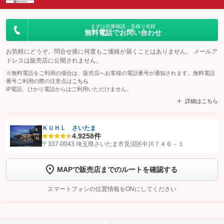
まずは在庫確認・見積り依頼
無料電話でお問い合わせ
お気軽にどうぞ。問合せ後に何度もご連絡が届くことはありません。 メールア
ドレスは販売店に公開されません。
※無料電話をご利用の場合は、販売店へお客様の電話番号が通知されます。無料電話
番号ご利用の際の注意点は
こちら
IP電話、ひかり電話からはご利用いただけません。
詳細はこちら
ＫＵＨＬ さいたま
4.9
258件
【STEP1】
認証画面でグーネットを友だち追加してから「許可する」ボタンを押
〒337-0043 埼玉県さいたま市見沼区中川７４６－１
します
MAPで販売店までのルートを確認する
【STEP2】
トーク画面で
ボタンをタップして問い合わせを
完了してください。
スマートフォンの位置情報をONにしてください
こちら