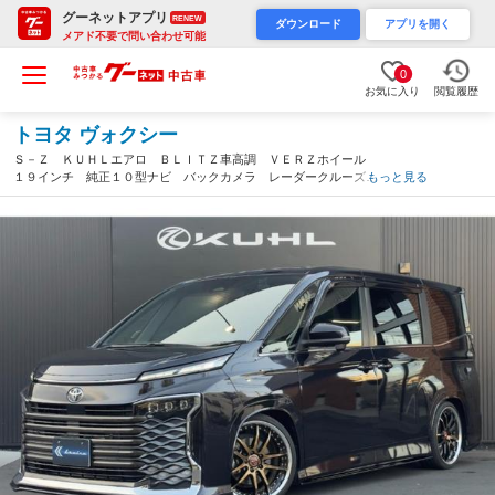
グーネットアプリ
RENEW
ダウンロード
アプリを開く
メアド不要で問い合わせ可能
0
お気に入り
閲覧履歴
トヨタ ヴォクシー
Ｓ－Ｚ ＫＵＨＬエアロ ＢＬＩＴＺ車高調 ＶＥＲＺホイール
１９インチ 純正１０型ナビ バックカメラ レーダークルーズ
もっと見る
両側電動ドア ハーフレザーシート シートヒーター ＬＥＤヘッ
ド オートハイビーム ＥＴＣ（埼玉県）