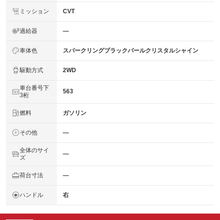
ミッション
CVT
過給器
―
車体色
スパークリングブラックパールクリスタルシャイン
駆動方式
2WD
車台番号下
563
3桁
燃料
ガソリン
その他
―
全体のサイ
―
ズ
荷台寸法
―
ハンドル
右