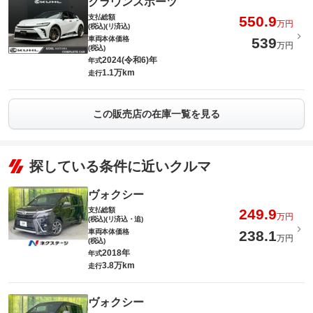
クラウンスポーツ
支払総額
550.9
万円
(税込)(リ済込)
車両本体価格
539
万円
(税込)
2024(令和6)年
年式
1.1万km
走行
この販売店の在庫一覧を見る
探している条件に近いクルマ
ヴォクシー
支払総額
249.9
万円
(税込)(リ済込・追)
車両本体価格
238.1
万円
(税込)
2018年
年式
3.8万km
走行
ヴォクシー