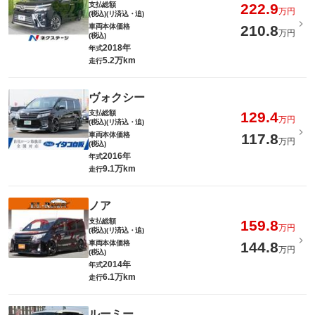
支払総額
222.9
万円
(税込)(リ済込・追)
車両本体価格
210.8
万円
(税込)
2018年
年式
5.2万km
走行
ヴォクシー
支払総額
129.4
万円
(税込)(リ済込・追)
車両本体価格
117.8
万円
(税込)
2016年
年式
9.1万km
走行
ノア
支払総額
159.8
万円
(税込)(リ済込・追)
車両本体価格
144.8
万円
(税込)
2014年
年式
6.1万km
走行
ルーミー