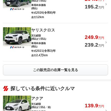
(税込)(リ済込)
車両本体価格
195.2
万円
(税込)
2026(令和8)年
年式
12km
走行
ヤリスクロス
支払総額
249.9
万円
(税込)(リ済込)
車両本体価格
239.2
万円
(税込)
2021(令和3)年
年式
2.4万km
走行
この販売店の在庫一覧を見る
探している条件に近いクルマ
アクア
支払総額
139.9
万円
(税込)(リ済込・追)