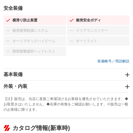
安全装備
横滑り防止装置
衝突安全ボディ
：装備あり
：装備あり
衝突被害軽減システム
クリアランスソナー
：装備なし
：装備なし
オートマチックハイビーム
オートライト
：装備なし
：装備なし
頸部衝撃緩和ヘッドレスト
：装備なし
装備略号／用語解説
基本装備
エアバッグ：運転席/助手席
外装・内装
：装備あり
スライドドア
カーナビ：メモリーナビ他
：装備なし
：装備あり
【注】販売は、当店に直接ご来場頂けるお客様を優先させていただきます。◆
お取置きはいたしません。◆在庫の有無をご確認お願いします。※販売は一般
サンルーフ
ABS
TV
：装備なし
：装備あり
：装備なし
のお客様に限ります。
エアコン
Wエアコン
オーディオ
：装備あり
：装備なし
：装備なし
リフトアップ
パワーステアリング
カタログ情報(新車時)
ビジュアル
：装備なし
：装備あり
：装備なし