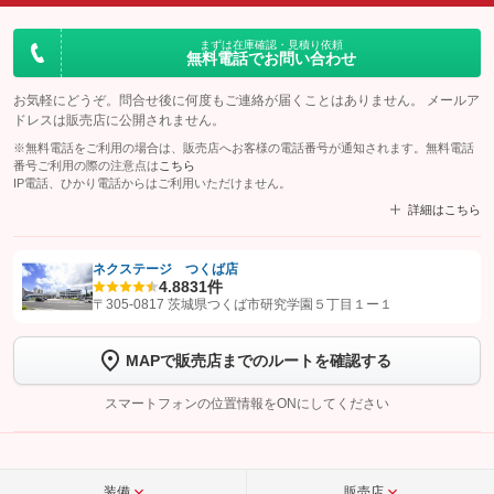
まずは在庫確認・見積り依頼
無料電話でお問い合わせ
お気軽にどうぞ。問合せ後に何度もご連絡が届くことはありません。 メールア
ドレスは販売店に公開されません。
※無料電話をご利用の場合は、販売店へお客様の電話番号が通知されます。無料電話
番号ご利用の際の注意点は
こちら
IP電話、ひかり電話からはご利用いただけません。
詳細はこちら
ネクステージ つくば店
4.8
831件
【STEP1】
認証画面でグーネットを友だち追加してから「許可する」ボタンを押
〒305-0817 茨城県つくば市研究学園５丁目１ー１
します
MAPで販売店までのルートを確認する
【STEP2】
トーク画面で
ボタンをタップして問い合わせを
完了してください。
スマートフォンの位置情報をONにしてください
こちら
装備
販売店