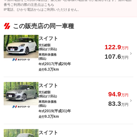
番号ご利用の際の注意点は
こちら
IP電話、ひかり電話からはご利用いただけません。
この販売店の同一車種
スイフト
支払総額
122.9
万円
(税込)(リ済込)
車両本体価格
107.6
万円
(税込)
2017(平成29)年
年式
6.3万km
走行
スイフト
支払総額
94.9
万円
(税込)(リ済込)
車両本体価格
83.3
万円
(税込)
2019(平成31)年
年式
9.3万km
走行
スイフト