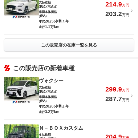
支払総額
214.9
万円
(税込)(リ済込)
車両本体価格
203.2
万円
(税込)
2025(令和7)年
年式
1.1万km
走行
この販売店の在庫一覧を見る
この販売店の新着車種
ヴォクシー
支払総額
299.9
万円
(税込)(リ済込)
車両本体価格
287.7
万円
(税込)
2020(令和2)年
年式
3.2万km
走行
Ｎ－ＢＯＸカスタム
支払総額
204.9
万円