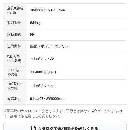
ダウンヒルアシストコントロール
アルミホイール
：装備なし
：装備なし
全長×全幅
3840x1695x1500mm
×全高
パワーウィンドウ
盗難防止システム
革シート
ハーフレザーシート
：装備あり
：装備あり
：装備なし
：装備なし
車両重量
840kg
アイドリングストップ
ドライブレコーダー
キーレス
LEDヘッドランプ
：装備なし
：装備なし
：装備あり
：装備なし
USB入力端子
Bluetooth接続
駆動形式
FF
HID(キセノンライト)
ポータブルナビ
：装備なし
：装備あり
：装備なし
：装備なし
100V電源
クリーンディーゼル
バックカメラ
ETC
使用燃料
無鉛レギュラーガソリン
：装備なし
：装備なし
：装備なし
：装備あり
センターデフロック
エアロ
スマートキー
：装備なし
WLTCモ
：装備なし
：装備あり
－km/リットル
ード燃費
レンタカーアップ
展示・試乗車
ローダウン
ランフラットタイヤ
：装備なし
：装備なし
：装備なし
：装備なし
JC08モー
23.4km/リットル
ド燃費
電動格納ミラー
パワーシート
3列シート
：装備あり
：装備なし
：装備なし
10/15モー
装備略号／用語解説
－km/リットル
ベンチシート
フルフラットシート
ド燃費
：装備なし
：装備なし
チップアップシート
オットマン
：装備なし
：装備なし
最高出力
91ps(67kW)/6000rpm
電動格納サードシート
シートヒーター
：装備なし
：装備あり
※新車時のカタログデータとなります。実際とは異なる場合がございますの
で、詳細は販売店にご確認ください。
ウォークスルー
後席モニター
：装備なし
：装備なし
電動リアゲート
フロントカメラ
カタログで車種情報を詳しく見る
：装備なし
：装備なし