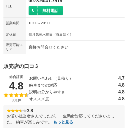
0078-6041-7519
TEL
無料電話
営業時間
10:00～20:00
定休日
毎月第三水曜日（祝日除く）
販売可能エ
直接お問合せください
リア
販売店の口コミ
総合評価
4.7
お問い合わせ（見積り）
（5点満点中）
4.8
4.8
納車までの対応
4.8
説明の分かりやすさ
4.8
オススメ度
831件
3.8
お若い担当者さんでしたが、一生懸命対応してくださいまし
た。 納車が楽しみです。
もっと見る