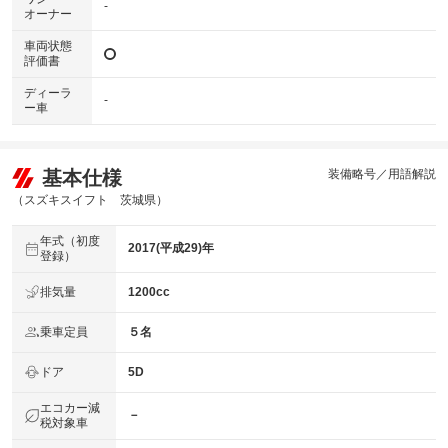
-
オーナー
車両状態
評価書
ディーラ
-
ー車
基本仕様
装備略号／用語解説
（スズキスイフト 茨城県）
年式（初度
2017(平成29)年
登録）
排気量
1200cc
乗車定員
５名
ドア
5D
エコカー減
－
税対象車