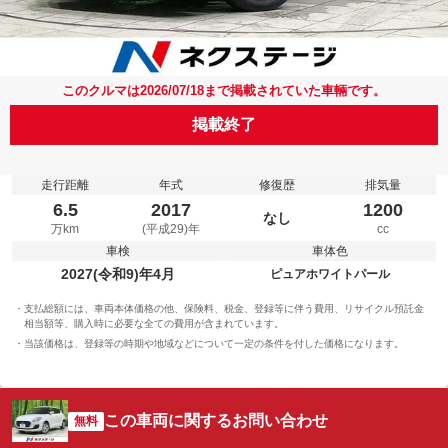
このクルマは2026/07/18まで掲載されていた車輛です。
掲載終了
走行距離
年式
修復歴
排気量
6.5
2017
1200
なし
万km
(平成29)年
cc
車検
車体色
2027(令和9)年4月
ピュアホワイトパール
支払総額には、車両本体価格の他、保険料、税金、登録等に伴う費用、リサイクル預託金
相当額等、購入時に必要な全ての費用が含まれています。
当該価格は、登録等の時期や地域などについて一定の条件を付した価格になります。
この車両に関するお問い合わせ
無料