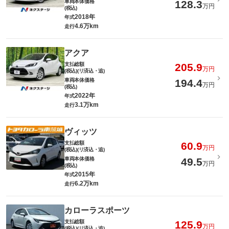
車両本体価格
128.3
万円
(税込)
2018年
年式
4.6万km
走行
アクア
支払総額
205.9
万円
(税込)(リ済込・追)
車両本体価格
194.4
万円
(税込)
2022年
年式
3.1万km
走行
ヴィッツ
支払総額
60.9
万円
(税込)(リ済込・追)
車両本体価格
49.5
万円
(税込)
2015年
年式
6.2万km
走行
カローラスポーツ
支払総額
125.9
万円
(税込)(リ済込・追)