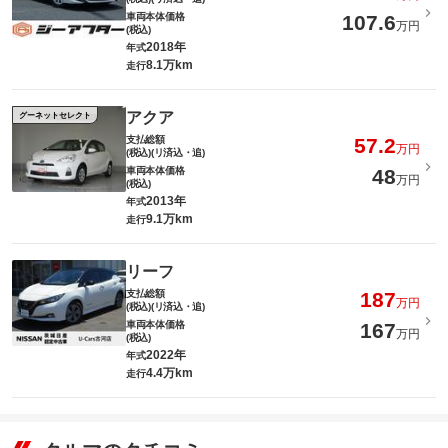
車両本体価格
107.6
万円
(税込)
2018年
年式
8.1万km
走行
アクア
グーネットセレクト
支払総額
57.2
万円
(税込)(リ済込・追)
車両本体価格
48
万円
(税込)
2013年
年式
9.1万km
走行
リーフ
支払総額
187
万円
(税込)(リ済込・追)
車両本体価格
167
万円
(税込)
2022年
年式
4.4万km
走行