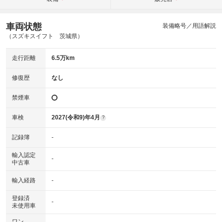
車両状態
装備略号／用語解説
（スズキスイフト 茨城県）
走行距離
6.5万km
修復歴
なし
禁煙車
車検
2027(令和9)年4月
?
記録簿
-
輸入認定
-
中古車
輸入経路
-
登録済
-
未使用車
ワン