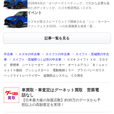
2026年4月の「オーナーズミーティング」で大きな反響を集
めたボディキットが、スズキ推奨用品（スズキ…
イベント
スズキが富士スピードウェイで開催される「シン・モーター
ファンフェスタ2026」への出展概要を発表！新…
記事一覧を見る
中古車
スズキの中古車
スイフトの中古車
スイフト・茨城県の中古
車
スイフト・茨城県つくば市の中古車
スズキ スイフト ＸＧ ＳＤナ
ビ 禁煙車 シートヒーター スマートキー オートエアコン Ｂｌｕｅｔ
ｏｏｔｈ接続 プッシュスタート 電動格納ミラー プライバシーガラス
ヘッドライトレベライザー 盗難防止システム ＣＤ再生
車買取・車査定はグーネット買取 営業電
話なし
【日本最大級の加盟店数】約30万のデータから予
想以上の高額査定を実現！