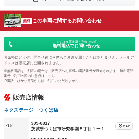
シートエアコン
全周囲カメラ
：装備なし
：装備なし
サイドカメラ
ルーフレール
この車両に関するお問い合わせ
：装備なし
無料
：装備なし
エアサスペンション
ヘッドライトウォッシャー
：装備なし
：装備なし
装備略号／用語解説
まずは在庫確認・見積り依頼
無料電話でお問い合わせ
お気軽にどうぞ。問合せ後に何度もご連絡が届くことはありません。メールア
ドレスは販売店に公開されません。
※無料電話をご利用の場合は、販売店へお客様の電話番号が通知されます。無料電話
番号ご利用の際の注意点は
こちら
IP電話、ひかり電話からはご利用いただけません。
販売店情報
ネクステージ つくば店
305-0817
住所
MAP
茨城県つくば市研究学園５丁目１ー１