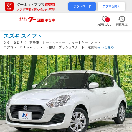
グーネットアプリ
RENEW
ダウンロード
アプリを開く
メアド不要で問い合わせ可能
0
お気に入り
閲覧履歴
スズキ スイフト
ＸＧ ＳＤナビ 禁煙車 シートヒーター スマートキー オート
エアコン Ｂｌｕｅｔｏｏｔｈ接続 プッシュスタート 電動格納
もっと見る
ミラー プライバシーガラス ヘッドライトレベライザー 盗難防
止システム ＣＤ再生（茨城県）