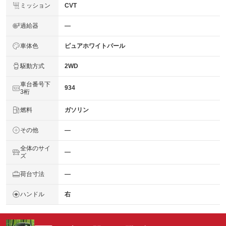
ミッション
CVT
過給器
―
車体色
ピュアホワイトパール
駆動方式
2WD
車台番号下
934
3桁
燃料
ガソリン
その他
―
全体のサイ
―
ズ
荷台寸法
―
ハンドル
右