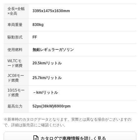
ダウンヒルアシストコントロール
アルミホイール：アルミホイール
：装備なし
：装備あり
全長×全幅
3395x1475x1630mm
×全高
パワーウィンドウ
盗難防止システム
革シート
ハーフレザーシート
：装備あり
：装備あり
：装備なし
：装備なし
車両重量
830kg
アイドリングストップ
ドライブレコーダー
キーレス
LEDヘッドランプ
：装備あり
：装備なし
：装備あり
：装備あり
USB入力端子
Bluetooth接続
駆動形式
FF
HID(キセノンライト)
ポータブルナビ
：装備なし
：装備なし
：装備なし
：装備なし
100V電源
クリーンディーゼル
バックカメラ
ETC
使用燃料
無鉛レギュラーガソリン
：装備なし
：装備なし
：装備なし
：装備なし
センターデフロック
エアロ
スマートキー
：装備なし
WLTCモ
：装備なし
：装備あり
20.5km/リットル
ード燃費
レンタカーアップ
展示・試乗車
ローダウン
ランフラットタイヤ
：装備なし
：装備なし
：装備なし
：装備なし
JC08モー
25.7km/リットル
ド燃費
電動格納ミラー
パワーシート
3列シート
：装備あり
：装備なし
：装備なし
10/15モー
装備略号／用語解説
－km/リットル
ベンチシート
フルフラットシート
ド燃費
：装備なし
：装備なし
チップアップシート
オットマン
：装備なし
：装備なし
最高出力
52ps(38kW)/6900rpm
電動格納サードシート
シートヒーター
：装備なし
：装備あり
※新車時のカタログデータとなります。実際とは異なる場合がございますの
で、詳細は販売店にご確認ください。
ウォークスルー
後席モニター
：装備なし
：装備なし
電動リアゲート
フロントカメラ
カタログで車種情報を詳しく見る
：装備なし
：装備なし