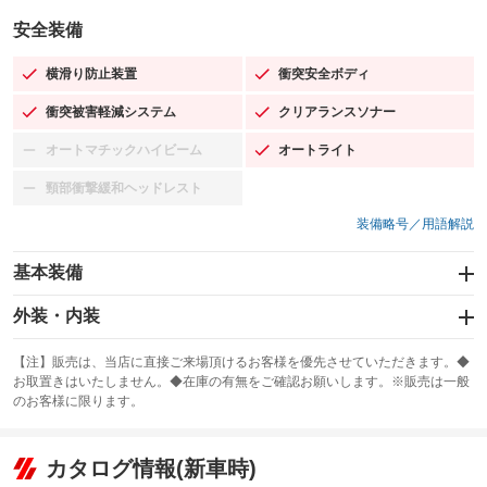
安全装備
横滑り防止装置
衝突安全ボディ
：装備あり
：装備あり
衝突被害軽減システム
クリアランスソナー
：装備あり
：装備あり
オートマチックハイビーム
オートライト
：装備なし
：装備あり
頸部衝撃緩和ヘッドレスト
：装備なし
装備略号／用語解説
基本装備
エアバッグ：運転席/助手席/サイド
外装・内装
：装備あり
スライドドア
カーナビ
：装備なし
：装備なし
【注】販売は、当店に直接ご来場頂けるお客様を優先させていただきます。◆
お取置きはいたしません。◆在庫の有無をご確認お願いします。※販売は一般
サンルーフ
ABS
TV
：装備あり
：装備あり
：装備なし
のお客様に限ります。
エアコン
Wエアコン
オーディオ
：装備あり
：装備なし
：装備なし
リフトアップ
パワーステアリング
カタログ情報(新車時)
ビジュアル
：装備なし
：装備あり
：装備なし