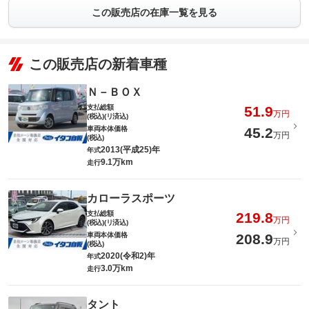
この販売店の在庫一覧を見る
この販売店の新着車種
Ｎ－ＢＯＸ
支払総額
51.9
万円
(税込)(リ済込)
車両本体価格
45.2
万円
(税込)
2013(平成25)年
年式
9.1万km
走行
カローラスポーツ
支払総額
219.8
万円
(税込)(リ済込)
車両本体価格
208.9
万円
(税込)
2020(令和2)年
年式
3.0万km
走行
タント