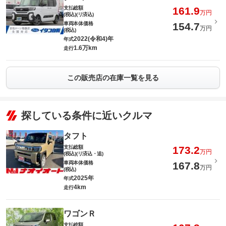
支払総額
161.9
万円
(税込)(リ済込)
車両本体価格
154.7
万円
(税込)
2022(令和4)年
年式
1.6万km
走行
この販売店の在庫一覧を見る
探している条件に近いクルマ
タフト
支払総額
173.2
万円
(税込)(リ済込・追)
車両本体価格
167.8
万円
(税込)
2025年
年式
4km
走行
ワゴンＲ
支払総額