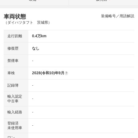
車両状態
装備略号／用語解説
（ダイハツタフト 茨城県）
走行距離
0.4万km
修復歴
なし
禁煙車
-
車検
2028(令和10)年9月
?
記録簿
-
輸入認定
-
中古車
輸入経路
-
登録済
-
未使用車
ワン