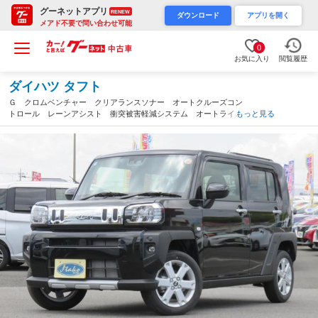
グーネットアプリ
RENEW
ダウンロード
アプリを開く
メアド不要で問い合わせ可能
0
お気に入り
閲覧履歴
ダイハツ タフト
Ｇ クロムベンチャー クリアランスソナー オートクルーズコン
トロール レーンアシスト 衝突被害軽減システム オートライ
もっと見る
ト ＬＥＤヘッドランプ ヘッドライトウォッシャー スマートキ
ー アイドリングストップ 電動格納ミラー（茨城県）