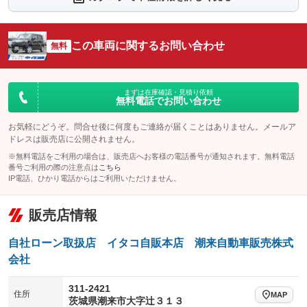
シートエアコン
全周囲カメラ
：装備なし
：装備なし
サイドカメラ
ルーフレール
この車両に関するお問い合わせ
：装備なし
無料
：装備なし
エアサスペンション
ヘッドライトウォッシャー
：装備なし
：装備あり
装備略号／用語解説
まずは在庫確認・見積り依頼
無料電話でお問い合わせ
お気軽にどうぞ。問合せ後に何度もご連絡が届くことはありません。メールア
ドレスは販売店に公開されません。
※無料電話をご利用の場合は、販売店へお客様の電話番号が通知されます。無料電話
番号ご利用の際の注意点は
こちら
IP電話、ひかり電話からはご利用いただけません。
販売店情報
自社ローン取扱店 イタコ自販本店 潮来自動車販売株式
会社
311-2421
住所
MAP
茨城県潮来市大字辻３１３