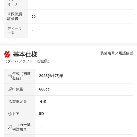
-
オーナー
車両状態
評価書
ディーラ
-
ー車
基本仕様
装備略号／用語解説
（ダイハツタフト 茨城県）
年式（初度
2025(令和7)年
登録）
排気量
660cc
乗車定員
４名
ドア
5D
エコカー減
－
税対象車