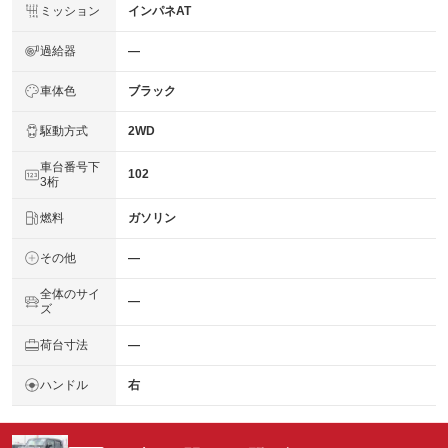
ミッション
インパネAT
過給器
―
車体色
ブラック
駆動方式
2WD
車台番号下
102
3桁
燃料
ガソリン
その他
―
全体のサイ
―
ズ
荷台寸法
―
ハンドル
右