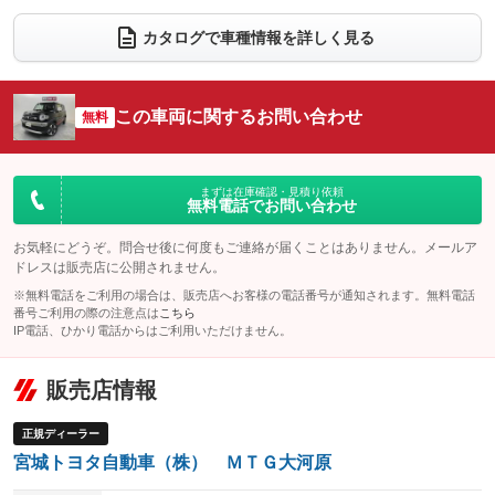
ダウンヒルアシストコントロール
：装備なし
アルミホイール：アルミホイール
：装備あり
カタログで車種情報を詳しく見る
パワーウィンドウ
盗難防止システム
：装備あり
：装備あり
革シート
ハーフレザーシート
：装備なし
：装備なし
アイドリングストップ
ドライブレコーダー
：装備あり
：装備なし
キーレス
LEDヘッドランプ
：装備あり
：装備あり
この車両に関するお問い合わせ
無料
USB入力端子
Bluetooth接続
：装備なし
：装備なし
HID(キセノンライト)
ポータブルナビ
：装備なし
：装備なし
100V電源
クリーンディーゼル
：装備なし
：装備なし
バックカメラ
ETC
：装備なし
：装備なし
まずは在庫確認・見積り依頼
無料電話でお問い合わせ
センターデフロック
：装備なし
エアロ
スマートキー
：装備なし
：装備あり
レンタカーアップ
展示・試乗車
お気軽にどうぞ。問合せ後に何度もご連絡が届くことはありません。メールア
：装備なし
：装備なし
ローダウン
ランフラットタイヤ
：装備なし
：装備なし
ドレスは販売店に公開されません。
電動格納ミラー
：装備なし
※無料電話をご利用の場合は、販売店へお客様の電話番号が通知されます。無料電話
パワーシート
3列シート
：装備なし
：装備なし
番号ご利用の際の注意点は
こちら
装備略号／用語解説
IP電話、ひかり電話からはご利用いただけません。
ベンチシート
フルフラットシート
：装備なし
：装備なし
チップアップシート
オットマン
：装備なし
：装備なし
販売店情報
電動格納サードシート
シートヒーター
：装備なし
：装備なし
正規ディーラー
ウォークスルー
後席モニター
：装備あり
：装備なし
宮城トヨタ自動車（株） ＭＴＧ大河原
電動リアゲート
フロントカメラ