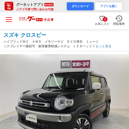
グーネットアプリ
RENEW
ダウンロード
アプリを開く
メアド不要で問い合わせ可能
0
お気に入り
閲覧履歴
スズキ クロスビー
ハイブリッドＭＺ ４ＷＤ メモリーナビ ＤＶＤ再生 ミュージ
ックプレイヤー接続可 衝突被害軽減システム ＬＥＤヘッドラン
もっと見る
プ ウオークスルー ワンオーナー アイドリングストップ（宮城
県）