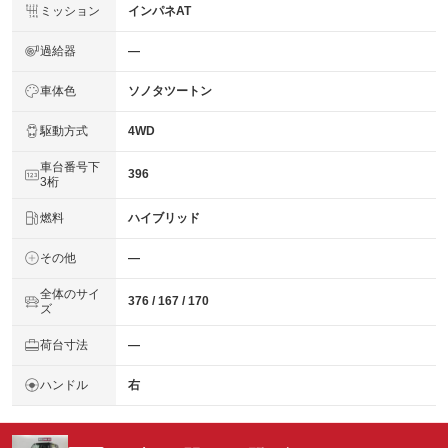
ミッション
インパネAT
過給器
―
車体色
ソノタツートン
駆動方式
4WD
車台番号下
396
3桁
燃料
ハイブリッド
その他
―
全体のサイ
376 / 167 / 170
ズ
荷台寸法
―
ハンドル
右