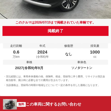
このクルマは2026/07/19まで掲載されていた車輛です。
掲載終了
走行距離
年式
修復歴
排気量
0.6
2024
1000
なし
万km
(令和6)年
cc
車検
車体色
2027(令和9)年9月
ソノタツートン
支払総額には、車両本体価格の他、保険料、税金、登録等に伴う費用、リサイクル預託金
相当額等、購入時に必要な全ての費用が含まれています。
当該価格は、登録等の時期や地域などについて一定の条件を付した価格になります。
この車両に関するお問い合わせ
無料