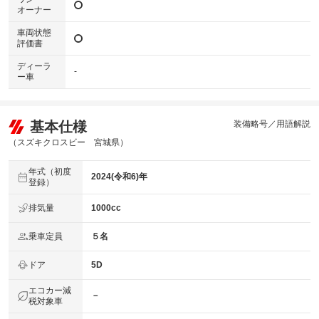
オーナー
車両状態
評価書
ディーラ
-
ー車
基本仕様
装備略号／用語解説
（スズキクロスビー 宮城県）
年式（初度
2024(令和6)年
登録）
排気量
1000cc
乗車定員
５名
ドア
5D
エコカー減
－
税対象車