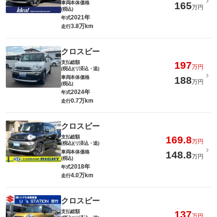
車両本体価格
165
万円
(税込)
2021年
年式
3.8万km
走行
クロスビー
支払総額
197
万円
(税込)(リ済込・追)
車両本体価格
188
万円
(税込)
2024年
年式
0.7万km
走行
クロスビー
支払総額
169.8
万円
(税込)(リ済込・追)
車両本体価格
148.8
万円
(税込)
2018年
年式
4.0万km
走行
クロスビー
支払総額
137
万円