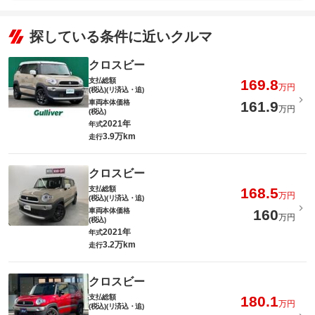
探している条件に近いクルマ
クロスビー
支払総額
169.8
万円
(税込)(リ済込・追)
車両本体価格
161.9
万円
(税込)
2021年
年式
3.9万km
走行
クロスビー
支払総額
168.5
万円
(税込)(リ済込・追)
車両本体価格
160
万円
(税込)
2021年
年式
3.2万km
走行
クロスビー
支払総額
180.1
万円
(税込)(リ済込・追)