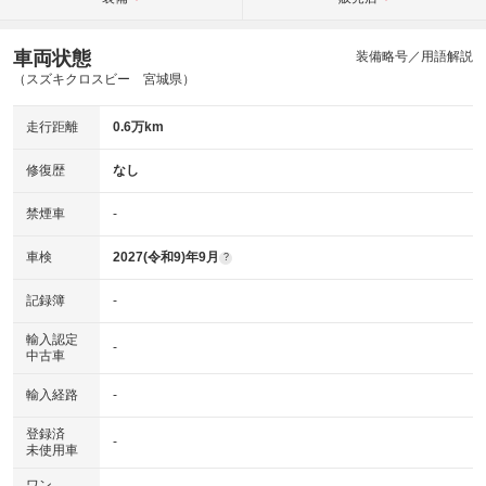
車両状態
装備略号／用語解説
（スズキクロスビー 宮城県）
走行距離
0.6万km
修復歴
なし
禁煙車
-
車検
2027(令和9)年9月
?
記録簿
-
輸入認定
-
中古車
輸入経路
-
登録済
-
未使用車
ワン