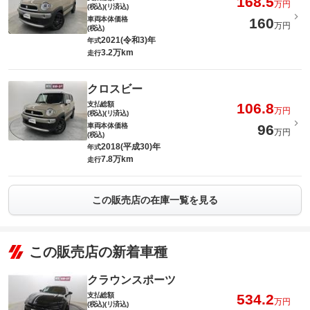
168.5
万円
(税込)(リ済込)
車両本体価格
160
万円
(税込)
2021(令和3)年
年式
3.2万km
走行
クロスビー
支払総額
106.8
万円
(税込)(リ済込)
車両本体価格
96
万円
(税込)
2018(平成30)年
年式
7.8万km
走行
この販売店の在庫一覧を見る
この販売店の新着車種
クラウンスポーツ
支払総額
534.2
万円
(税込)(リ済込)