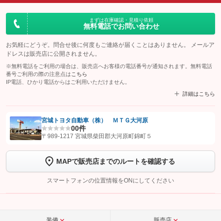
まずは在庫確認・見積り依頼
無料電話でお問い合わせ
お気軽にどうぞ。問合せ後に何度もご連絡が届くことはありません。 メールア
ドレスは販売店に公開されません。
※無料電話をご利用の場合は、販売店へお客様の電話番号が通知されます。無料電話
番号ご利用の際の注意点は
こちら
IP電話、ひかり電話からはご利用いただけません。
詳細はこちら
宮城トヨタ自動車（株） ＭＴＧ大河原
0
0件
【STEP1】
認証画面でグーネットを友だち追加してから「許可する」ボタンを押
〒989-1217 宮城県柴田郡大河原町錦町５
します
MAPで販売店までのルートを確認する
【STEP2】
トーク画面で
ボタンをタップして問い合わせを
完了してください。
スマートフォンの位置情報をONにしてください
こちら
装備
販売店