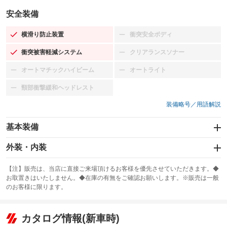
安全装備
横滑り防止装置
衝突安全ボディ
：装備あり
：装備なし
衝突被害軽減システム
クリアランスソナー
：装備あり
：装備なし
オートマチックハイビーム
オートライト
：装備なし
：装備なし
頸部衝撃緩和ヘッドレスト
：装備なし
装備略号／用語解説
基本装備
エアバッグ：運転席/助手席/サイド
外装・内装
：装備あり
スライドドア
カーナビ：メモリーナビ他
：装備なし
：装備あり
【注】販売は、当店に直接ご来場頂けるお客様を優先させていただきます。◆
お取置きはいたしません。◆在庫の有無をご確認お願いします。※販売は一般
サンルーフ
ABS
TV
：装備なし
：装備あり
：装備なし
のお客様に限ります。
エアコン
Wエアコン
オーディオ：CDまたはCDチェンジャー／ミュージックプレイヤー接続
：装備あり
：装備なし
：装備あり
可
リフトアップ
パワーステアリング
カタログ情報(新車時)
：装備なし
：装備あり
ビジュアル：-／DVD再生
：装備あり