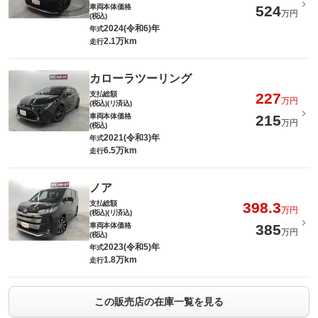
車両本体価格
524
万円
(税込)
2024(令和6)年
年式
2.1万km
走行
カローラツーリング
支払総額
227
万円
(税込)(リ済込)
車両本体価格
215
万円
(税込)
2021(令和3)年
年式
6.5万km
走行
ノア
支払総額
398.3
万円
(税込)(リ済込)
車両本体価格
385
万円
(税込)
2023(令和5)年
年式
1.8万km
走行
この販売店の在庫一覧を見る