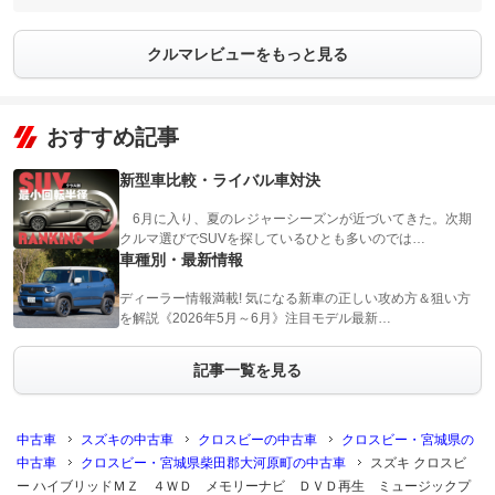
クルマレビューをもっと見る
おすすめ記事
新型車比較・ライバル車対決
6月に入り、夏のレジャーシーズンが近づいてきた。次期
クルマ選びでSUVを探しているひとも多いのでは…
車種別・最新情報
ディーラー情報満載! 気になる新車の正しい攻め方＆狙い方
を解説《2026年5月～6月》注目モデル最新…
記事一覧を見る
中古車
スズキの中古車
クロスビーの中古車
クロスビー・宮城県の
中古車
クロスビー・宮城県柴田郡大河原町の中古車
スズキ クロスビ
ー ハイブリッドＭＺ ４ＷＤ メモリーナビ ＤＶＤ再生 ミュージックプ