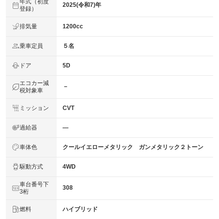
年式（初度
2025(令和7)年
登録）
排気量
1200cc
乗車定員
５名
ドア
5D
エコカー減
－
税対象車
ミッション
CVT
過給器
―
車体色
クールイエローメタリック ガンメタリック２トーン
駆動方式
4WD
車台番号下
308
3桁
燃料
ハイブリッド