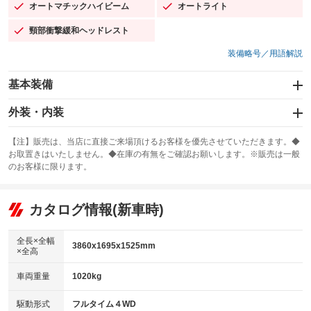
オートマチックハイビーム
オートライト
：装備あり
：装備あり
頸部衝撃緩和ヘッドレスト
：装備あり
装備略号／用語解説
基本装備
エアバッグ：運転席/助手席/サイド
外装・内装
：装備あり
スライドドア
カーナビ
：装備なし
：装備なし
【注】販売は、当店に直接ご来場頂けるお客様を優先させていただきます。◆
お取置きはいたしません。◆在庫の有無をご確認お願いします。※販売は一般
サンルーフ
ABS
TV
：装備なし
：装備あり
：装備なし
のお客様に限ります。
エアコン
Wエアコン
オーディオ
：装備あり
：装備なし
：装備なし
リフトアップ
パワーステアリング
カタログ情報(新車時)
ビジュアル
：装備なし
：装備あり
：装備なし
ダウンヒルアシストコントロール
アルミホイール：15インチ
：装備なし
：装備あり
全長×全幅
3860x1695x1525mm
×全高
パワーウィンドウ
盗難防止システム
革シート
ハーフレザーシート
：装備あり
：装備あり
：装備なし
：装備なし
車両重量
1020kg
アイドリングストップ
ドライブレコーダー
キーレス
LEDヘッドランプ
：装備あり
：装備なし
：装備あり
：装備あり
USB入力端子
Bluetooth接続
駆動形式
フルタイム４WD
HID(キセノンライト)
ポータブルナビ
：装備なし
：装備なし