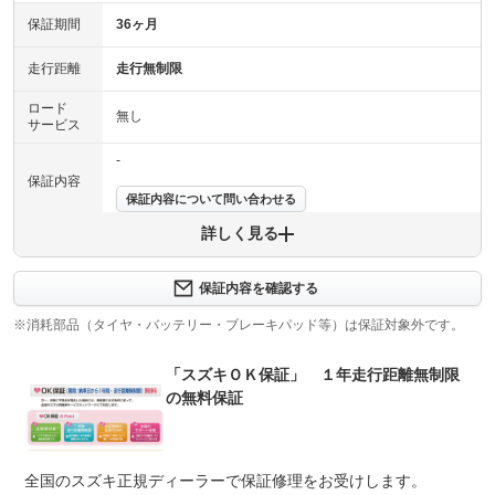
保証期間
36ヶ月
走行距離
走行無制限
ロード
無し
サービス
-
保証内容
保証内容について問い合わせる
詳しく見る
保証項目
-
修理回数
-
保証内容を確認する
※消耗部品（タイヤ・バッテリー・ブレーキパッド等）は保証対象外です。
上限金額
-
「スズキＯＫ保証」 １年走行距離無制限
免責金
無し
の無料保証
保証修理
-
受付先
整備付 法定12ヶ月または法定24ヶ月点検整備付
全国のスズキ正規ディーラーで保証修理をお受けします。
法定整備
※車検なし・車検整備付の場合は法定24ヶ月点検整備付