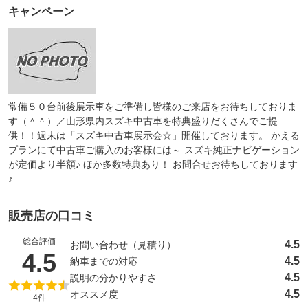
キャンペーン
常備５０台前後展示車をご準備し皆様のご来店をお待ちしておりま
す（＾＾）／山形県内スズキ中古車を特典盛りだくさんでご提
供！！週末は「スズキ中古車展示会☆」開催しております。 かえる
プランにて中古車ご購入のお客様には～ スズキ純正ナビゲーション
が定価より半額♪ ほか多数特典あり！ お問合せお待ちしております
♪
販売店の口コミ
総合評価
4.5
お問い合わせ（見積り）
（5点満点中）
4.5
4.5
納車までの対応
4.5
説明の分かりやすさ
4.5
オススメ度
4件