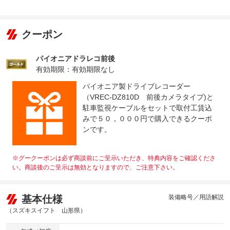
※商用車は6ヶ月または12ヶ月点検整備付
納車前に法定整備、オイル交換、フィルター交換します。
法定整備
新車保証継承点検整備後の納車になります！安心安全なお
について
クーポン
車をお届け致します（＾＾♪
パイオニアドラレコ前後
有効期限：有効期限なし
パイオニア製ドライブレコーダー
（VREC-DZ810D 前後カメラタイプ)と
駐車監視ケーブルをセットで取付工賃込
みで５０，０００円で購入できるクーポ
ンです。
※グークーポンは必ず商談前にご呈示いただき、特典内容をご確認くださ
い。商談後のご呈示は無効となりますので、ご注意下さい。
基本仕様
装備略号／用語解説
（スズキスイフト 山形県）