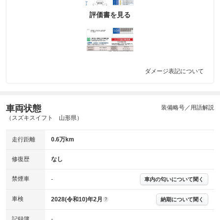
評価書を見る
ダメージ表記について
車両状態
装備略号／用語解説
（スズキスイフト 山形県）
走行距離
0.6万km
修復歴
なし
禁煙車
-
車内の匂いについて聞く
車検
2028(令和10)年2月
納期について聞く
?
記録簿
-