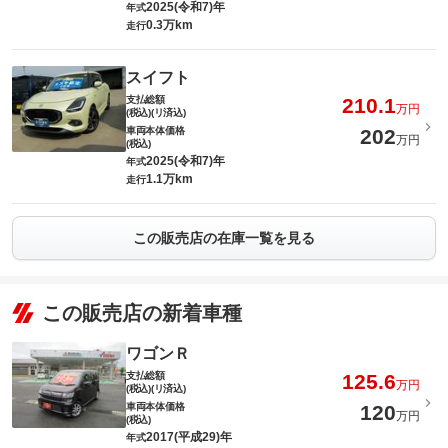
2025(令和7)年
年式
0.3万km
走行
スイフト
支払総額
210.1
万円
(税込)(リ済込)
車両本体価格
202
万円
(税込)
2025(令和7)年
年式
1.1万km
走行
この販売店の在庫一覧を見る
この販売店の新着車種
ワゴンＲ
支払総額
125.6
万円
(税込)(リ済込)
車両本体価格
120
万円
(税込)
2017(平成29)年
年式