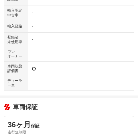
輸入認定
-
中古車
輸入経路
-
登録済
-
未使用車
ワン
-
オーナー
車両状態
評価書
ディーラ
-
ー車
車両保証
36ヶ月
保証
走行無制限