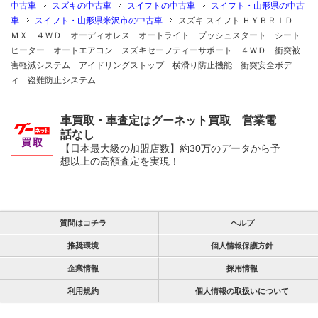
中古車
スズキの中古車
スイフトの中古車
スイフト・山形県の中古
車
スイフト・山形県米沢市の中古車
スズキ スイフト ＨＹＢＲＩＤ
ＭＸ ４ＷＤ オーディオレス オートライト プッシュスタート シート
ヒーター オートエアコン スズキセーフティーサポート ４ＷＤ 衝突被
害軽減システム アイドリングストップ 横滑り防止機能 衝突安全ボデ
ィ 盗難防止システム
車買取・車査定はグーネット買取 営業電
話なし
【日本最大級の加盟店数】約30万のデータから予
想以上の高額査定を実現！
質問はコチラ
ヘルプ
推奨環境
個人情報保護方針
企業情報
採用情報
利用規約
個人情報の取扱いについて