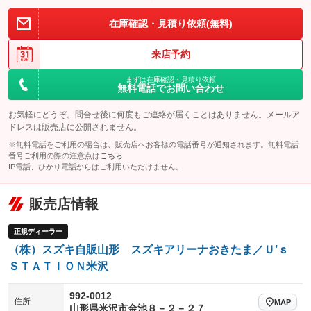
装備略号／用語解説
在庫確認・見積り依頼(無料)
来店予約
まずは在庫確認・見積り依頼
無料電話でお問い合わせ
お気軽にどうぞ。問合せ後に何度もご連絡が届くことはありません。メールア
ドレスは販売店に公開されません。
※無料電話をご利用の場合は、販売店へお客様の電話番号が通知されます。無料電話
番号ご利用の際の注意点は
こちら
IP電話、ひかり電話からはご利用いただけません。
販売店情報
正規ディーラー
（株）スズキ自販山形 スズキアリーナおきたま／Ｕ’ｓ
ＳＴＡＴＩＯＮ米沢
992-0012
住所
MAP
山形県米沢市金池８－２－２７