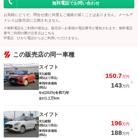
上限金額
無料電話でお問い合わせ
保証
保証無
免責金
無し
お気軽にどうぞ。問合せ後に何度もご連絡が届くことはありません。メールア
ドレスは販売店に公開されません。
保証項目
-
保証修理受
-
付先
※無料電話をご利用の場合は、販売店へお客様の電話番号が通知されます。無料電話
修理回数・
番号ご利用の際の注意点は
こちら
-
ロードサー
上限金額
無し
IP電話、ひかり電話からはご利用いただけません。
ビスの有無
免責金
無し
このパックの見積もり依頼（無料）
この販売店の同一車種
保証修理受
-
付先
スイフト
ロードサー
無し
ビスの有無
支払総額
150.7
万円
(税込)(リ済込)
車両本体価格
143
万円
このパックの見積もり依頼（無料）
(税込)
2025(令和7)年
年式
1.1万km
走行
スイフト
支払総額
196
万円
(税込)(リ済込)
車両本体価格
188
万円
(税込)