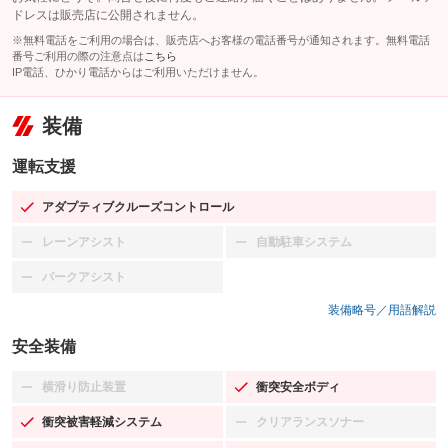
ドレスは販売店に公開されません。
※無料電話をご利用の場合は、販売店へお客様の電話番号が通知されます。無料電話
番号ご利用の際の注意点は
こちら
IP電話、ひかり電話からはご利用いただけません。
装備
運転支援
アダプティブクルーズコントロール
：装備あり
レーンアシスト
自動駐車システム
：装備なし
：装備なし
パークアシスト
：装備なし
装備略号／用語解説
安全装備
横滑り防止装置
衝突安全ボディ
：装備なし
：装備あり
衝突被害軽減システム
クリアランスソナー
：装備あり
：装備なし