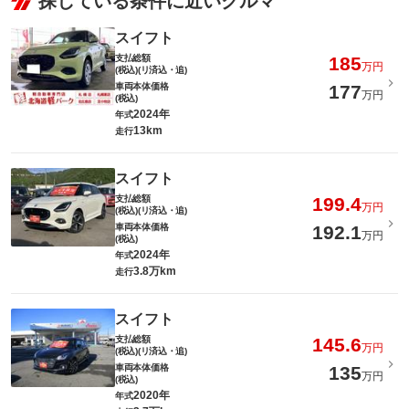
探している条件に近いクルマ
スイフト
支払総額
185
万円
(税込)(リ済込・追)
車両本体価格
177
万円
(税込)
2024年
年式
13km
走行
スイフト
支払総額
199.4
万円
(税込)(リ済込・追)
車両本体価格
192.1
万円
(税込)
2024年
年式
3.8万km
走行
スイフト
支払総額
145.6
万円
(税込)(リ済込・追)
車両本体価格
135
万円
(税込)
2020年
年式