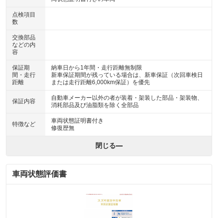
点検項目
数
交換部品
などの内
容
保証期
納車日から1年間・走行距離無制限
間・走行
新車保証期間が残っている場合は、新車保証（次回車検日
距離
または走行距離6,000km保証）を優先
自動車メーカー以外の者が装着・架装した部品・架装物、
保証内容
消耗部品及び油脂類を除く全部品
車両状態証明書付き
特徴など
修復歴無
閉じる
車両状態評価書