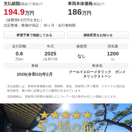
支払総額
車両本体価格
(税込/リ済込)
(税込)
194.9
186
万円
万円
（諸費用8.9万円を含む）
法定整備：
整備付
保証：
36ヶ月・走行無制限
希望予算で相談してみる
価格変更をお知らせ
走行距離
年式
修復歴
排気量
0.6
2025
1200
なし
万km
(令和7)年
cc
車検
車体色
クールイエローメタリック ガンメ
2028(令和10)年2月
タリック２トーン
支払総額には、車両本体価格の他、保険料、税金、登録等に伴う費用、リサイクル預託金
相当額等、購入時に必要な全ての費用が含まれています。
当該価格は、登録等の時期や地域などについて一定の条件を付した価格になります。