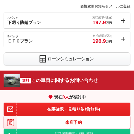
価格変更お知らせメールに登録
支払総額(税込)
Aパック
197.9
下廻り防錆プラン
万円
内：オプシ
3
ョン価格
支払総額(税込)
Bパック
万円
196.9
(税込)
ＥＴＣプラン
万円
車両本体価
186
万円
内：オプシ
格
2
ョン価格
万円
ローンシミュレーション
(税込)
車両本体価
186
万円
格
パック内容
この車両に関するお問い合わせ
無料
お車の下廻りを錆から守ります。
現在
0
人
が検討中
備考
－
パック内容
純正用品カタログ記載の通常タイプＥＴＣ（ビルトインタイプも
在庫確認・見積り依頼(無料)
保証
保証無
ＯＫ）をセットアップ費用込で＋２万円でお取り付けいたしま
す。当社在庫車両を直接ご契約の方が対象となります。但し２，
０は除く。
保証項目
-
来店予約
備考
－
修理回数・
-
まずは在庫確認・見積り依頼