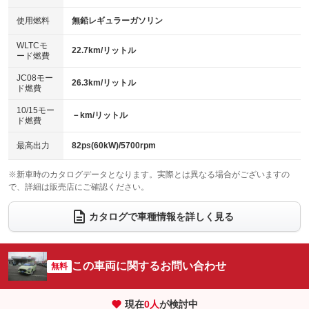
：装備なし
：装備なし
100V電源
クリーンディーゼル
バックカメラ
ETC
使用燃料
無鉛レギュラーガソリン
：装備なし
：装備なし
：装備なし
：装備なし
センターデフロック
エアロ
スマートキー
：装備なし
WLTCモ
：装備なし
：装備あり
22.7km/リットル
ード燃費
レンタカーアップ
展示・試乗車
ローダウン
ランフラットタイヤ
：装備なし
：装備なし
：装備なし
：装備なし
JC08モー
26.3km/リットル
ド燃費
電動格納ミラー
パワーシート
3列シート
：装備あり
：装備なし
：装備なし
10/15モー
装備略号／用語解説
－km/リットル
ベンチシート
フルフラットシート
ド燃費
：装備なし
：装備なし
チップアップシート
オットマン
：装備なし
：装備なし
最高出力
82ps(60kW)/5700rpm
電動格納サードシート
シートヒーター
：装備なし
：装備あり
※新車時のカタログデータとなります。実際とは異なる場合がございますの
で、詳細は販売店にご確認ください。
ウォークスルー
後席モニター
：装備なし
：装備なし
電動リアゲート
フロントカメラ
カタログで車種情報を詳しく見る
：装備なし
：装備なし
シートエアコン
全周囲カメラ
：装備なし
：装備なし
サイドカメラ
ルーフレール
この車両に関するお問い合わせ
：装備なし
無料
：装備なし
エアサスペンション
ヘッドライトウォッシャー
：装備なし
：装備なし
現在
0
人
が検討中