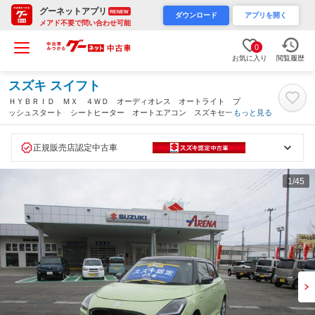
グーネットアプリ
RENEW
ダウンロード
アプリを開く
メアド不要で問い合わせ可能
0
お気に入り
閲覧履歴
スズキ スイフト
ＨＹＢＲＩＤ ＭＸ ４ＷＤ オーディオレス オートライト プ
ッシュスタート シートヒーター オートエアコン スズキセーフ
もっと見る
ティーサポート ４ＷＤ 衝突被害軽減システム アイドリングス
トップ 横滑り防止機能 衝突安全ボディ 盗難防止システム（山
形県）
正規販売店認定中古車
1
/45