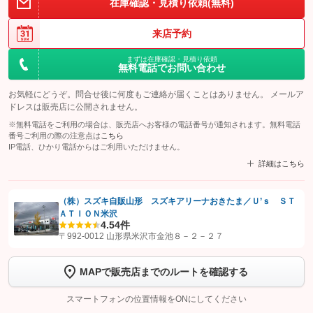
在庫確認・見積り依頼(無料)
来店予約
まずは在庫確認・見積り依頼
無料電話でお問い合わせ
お気軽にどうぞ。問合せ後に何度もご連絡が届くことはありません。 メールア
ドレスは販売店に公開されません。
※無料電話をご利用の場合は、販売店へお客様の電話番号が通知されます。無料電話
番号ご利用の際の注意点は
こちら
IP電話、ひかり電話からはご利用いただけません。
詳細はこちら
（株）スズキ自販山形 スズキアリーナおきたま／Ｕ’ｓ ＳＴ
ＡＴＩＯＮ米沢
【STEP1】
認証画面でグーネットを友だち追加してから「許可する」ボタンを押
4.5
4件
します
〒992-0012 山形県米沢市金池８－２－２７
【STEP2】
トーク画面で
ボタンをタップして問い合わせを
MAPで販売店までのルートを確認する
完了してください。
スマートフォンの位置情報をONにしてください
こちら