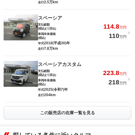
2.5万km
走行
スペーシア
支払総額
114.8
万円
(税込)(リ済込)
車両本体価格
110
万円
(税込)
2018(平成30)年
年式
7.8万km
走行
スペーシアカスタム
支払総額
223.8
万円
(税込)(リ済込)
車両本体価格
218
万円
(税込)
2025(令和7)年
年式
204km
走行
この販売店の在庫一覧を見る