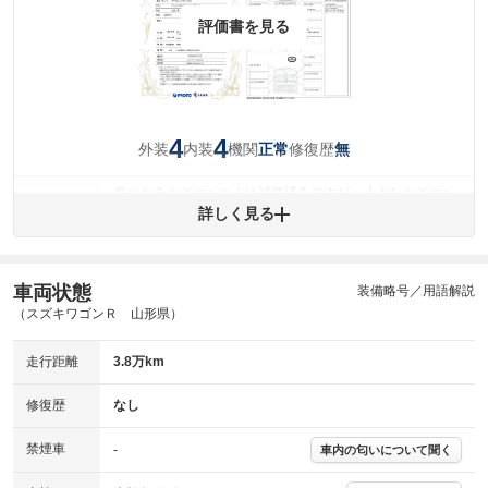
評価書を見る
4
4
外装
内装
機関
修復歴
正常
無
気になるキズやヘコミは補修済みですが、小さなキズやヘ
外装
コミが残っています。
詳しく見る
(車両外装)
キズ・へこみについて問い合わせる
内装
気になる汚れ等が、部分的にあります。
(内装状態)
車両状態
装備略号／用語解説
（スズキワゴンＲ 山形県）
主要機関に不具合はありません。
機関
走行距離
3.8万km
詳細は鑑定書をご確認ください。
修復歴
修復歴
なし
※グー鑑定は保証サービスではございません。購入時は必ず現車をご確認
下さい。
禁煙車
-
車内の匂いについて聞く
※実際にお渡しするコンディションチェックシートにつきましては、形式
および表示項目が異なる場合がございます。