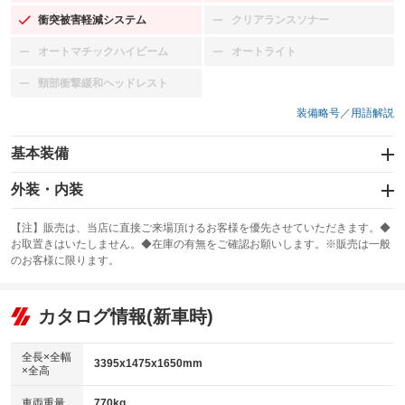
衝突被害軽減システム
クリアランスソナー
：装備あり
：装備なし
オートマチックハイビーム
オートライト
：装備なし
：装備なし
頸部衝撃緩和ヘッドレスト
：装備なし
装備略号／用語解説
基本装備
エアバッグ：運転席/助手席
外装・内装
：装備あり
スライドドア
カーナビ
：装備なし
：装備なし
【注】販売は、当店に直接ご来場頂けるお客様を優先させていただきます。◆
お取置きはいたしません。◆在庫の有無をご確認お願いします。※販売は一般
サンルーフ
ABS
TV
：装備なし
：装備あり
：装備なし
のお客様に限ります。
エアコン
Wエアコン
オーディオ
：装備あり
：装備なし
：装備なし
リフトアップ
パワーステアリング
カタログ情報(新車時)
ビジュアル
：装備なし
：装備あり
：装備なし
ダウンヒルアシストコントロール
アルミホイール
：装備なし
：装備なし
全長×全幅
3395x1475x1650mm
×全高
パワーウィンドウ
盗難防止システム
革シート
ハーフレザーシート
：装備あり
：装備あり
：装備なし
：装備なし
車両重量
770kg