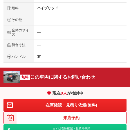
燃料
ハイブリッド
その他
―
全体のサイ
―
ズ
荷台寸法
―
ハンドル
右
この車両に関するお問い合わせ
無料
現在
0
人
が検討中
在庫確認・見積り依頼(無料)
来店予約
まずは在庫確認・見積り依頼