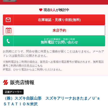
エアサスペンション
ヘッドライトウォッシャー
：装備なし
：装備なし
現在
0
人
が検討中
装備略号／用語解説
在庫確認・見積り依頼(無料)
来店予約
まずは在庫確認・見積り依頼
無料電話でお問い合わせ
お気軽にどうぞ。問合せ後に何度もご連絡が届くことはありません。メールア
ドレスは販売店に公開されません。
※無料電話をご利用の場合は、販売店へお客様の電話番号が通知されます。無料電話
番号ご利用の際の注意点は
こちら
IP電話、ひかり電話からはご利用いただけません。
販売店情報
正規ディーラー
（株）スズキ自販山形 スズキアリーナおきたま／Ｕ’ｓ
ＳＴＡＴＩＯＮ米沢