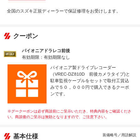
整備付 法定12ヶ月または法定24ヶ月点検整備付
全国のスズキ正規ディーラーで保証修理をお受けします。
法定整備
※車検なし・車検整備付の場合は法定24ヶ月点検整備付
※商用車は6ヶ月または12ヶ月点検整備付
法定整備
車検整備つき。
について
クーポン
パイオニアドラレコ前後
有効期限：有効期限なし
パイオニア製ドライブレコーダー
（VREC-DZ810D 前後カメラタイプ)と
駐車監視ケーブルをセットで取付工賃込
みで５０，０００円で購入できるクーポ
ンです。
※グークーポンは必ず商談前にご呈示いただき、特典内容をご確認くださ
い。商談後のご呈示は無効となりますので、ご注意下さい。
基本仕様
装備略号／用語解説