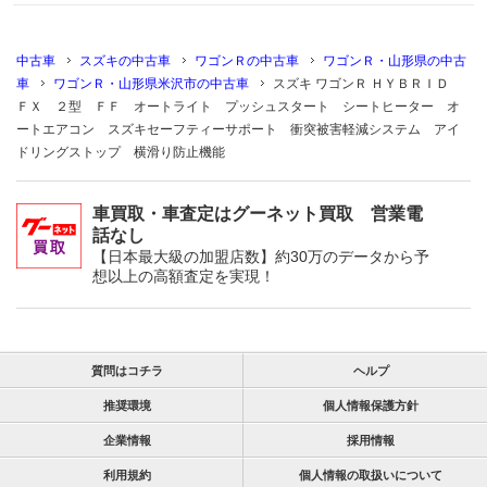
中古車
スズキの中古車
ワゴンＲの中古車
ワゴンＲ・山形県の中古
車
ワゴンＲ・山形県米沢市の中古車
スズキ ワゴンＲ ＨＹＢＲＩＤ
ＦＸ ２型 ＦＦ オートライト プッシュスタート シートヒーター オ
ートエアコン スズキセーフティーサポート 衝突被害軽減システム アイ
ドリングストップ 横滑り防止機能
車買取・車査定はグーネット買取 営業電
話なし
【日本最大級の加盟店数】約30万のデータから予
想以上の高額査定を実現！
質問はコチラ
ヘルプ
推奨環境
個人情報保護方針
企業情報
採用情報
利用規約
個人情報の取扱いについて