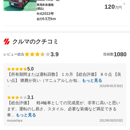
車両本体価格
120
万円
(税込)
2022年
年式
0.5万km
走行
クルマのクチコミ
3.9
1080
レビュー総合
投稿数
5.0
【所有期間または運転回数】 １カ月 【総合評価】 ８０点 【良
い点】 燃費が良い（マニュアルしか知...
もっと見る
－
2016年05月30日
3.1
【総合評価】 軽4輪車としての完成度が、非常に高いと思い
ます。運転のし易さ、スタイル、必要な装備など満足できる
車...
もっと見る
musashiya
2013年09月03日