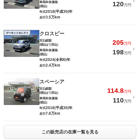
車両本体価格
120
万円
(税込)
2018(平成30)年
年式
3.5万km
走行
クロスビー
グーネットセレクト
支払総額
205
万円
(税込)(リ済込)
車両本体価格
198
万円
(税込)
2024(令和6)年
年式
2.4万km
走行
スペーシア
支払総額
114.8
万円
(税込)(リ済込)
車両本体価格
110
万円
(税込)
2018(平成30)年
年式
7.8万km
走行
この販売店の在庫一覧を見る