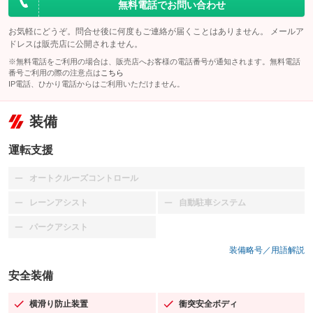
無料電話でお問い合わせ
お気軽にどうぞ。問合せ後に何度もご連絡が届くことはありません。 メールア
ドレスは販売店に公開されません。
※無料電話をご利用の場合は、販売店へお客様の電話番号が通知されます。無料電話
番号ご利用の際の注意点は
こちら
IP電話、ひかり電話からはご利用いただけません。
装備
運転支援
オートクルーズコントロール
：装備なし
レーンアシスト
自動駐車システム
：装備なし
：装備なし
パークアシスト
：装備なし
装備略号／用語解説
安全装備
横滑り防止装置
衝突安全ボディ
：装備あり
：装備あり