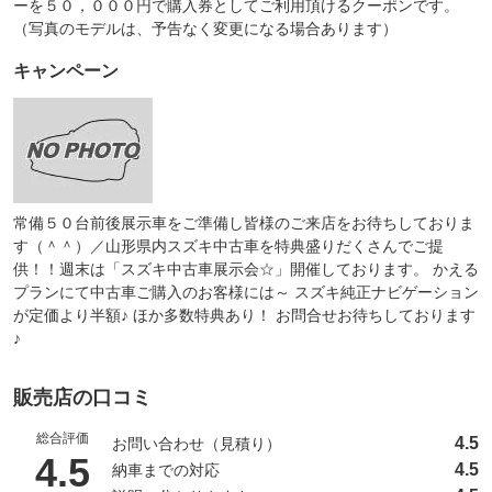
ーを５０，０００円で購入券としてご利用頂けるクーポンです。
（写真のモデルは、予告なく変更になる場合あります）
キャンペーン
常備５０台前後展示車をご準備し皆様のご来店をお待ちしておりま
す（＾＾）／山形県内スズキ中古車を特典盛りだくさんでご提
供！！週末は「スズキ中古車展示会☆」開催しております。 かえる
プランにて中古車ご購入のお客様には～ スズキ純正ナビゲーション
が定価より半額♪ ほか多数特典あり！ お問合せお待ちしております
♪
販売店の口コミ
総合評価
4.5
お問い合わせ（見積り）
（5点満点中）
4.5
4.5
納車までの対応