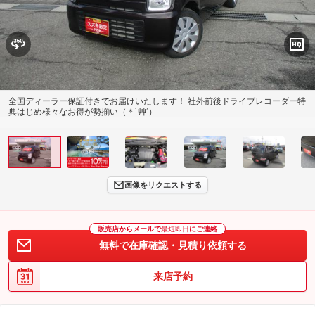
全国ディーラー保証付きでお届けいたします！ 社外前後ドライブレコーダー特
典はじめ様々なお得が勢揃い（＊´艸‘）
画像をリクエストする
販売店からメールで
最短即日
にご連絡
無料で在庫確認・見積り依頼する
来店予約