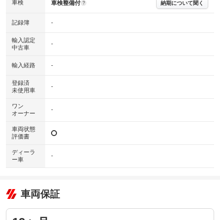
※グー鑑定の評価はあくまでも記載している鑑定日の鑑定結果となりま
車検
車検整備付
納期について聞く
?
す。車両情報等の詳細は各販売店へお問い合わせ下さい。
記録簿
-
輸入認定
-
中古車
輸入経路
-
登録済
-
未使用車
ワン
-
オーナー
車両状態
評価書
ディーラ
-
ー車
車両保証