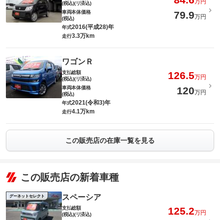
万円
(税込)(リ済込)
車両本体価格
79.9
万円
(税込)
2016(平成28)年
年式
3.3万km
走行
ワゴンＲ
支払総額
126.5
万円
(税込)(リ済込)
車両本体価格
120
万円
(税込)
2021(令和3)年
年式
4.1万km
走行
この販売店の在庫一覧を見る
この販売店の新着車種
スペーシア
グーネットセレクト
支払総額
125.2
万円
(税込)(リ済込)