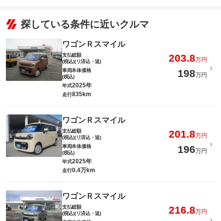
探している条件に近いクルマ
ワゴンＲスマイル
支払総額
203.8
万円
(税込)(リ済込・追)
車両本体価格
198
万円
(税込)
2025年
年式
835km
走行
ワゴンＲスマイル
支払総額
201.8
万円
(税込)(リ済込・追)
車両本体価格
196
万円
(税込)
2025年
年式
0.4万km
走行
ワゴンＲスマイル
支払総額
216.8
万円
(税込)(リ済込・追)