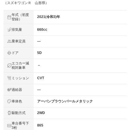
（スズキワゴンＲ 山形県）
年式（初度
2021(令和3)年
登録）
排気量
660cc
乗車定員
―
ドア
5D
エコカー減
－
税対象車
ミッション
CVT
過給器
―
車体色
アーバンブラウンパールメタリック
駆動方式
2WD
車台番号下
865
3桁