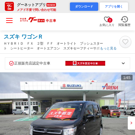
グーネットアプリ
RENEW
ダウンロード
アプリを開く
メアド不要で問い合わせ可能
0
お気に入り
閲覧履歴
スズキ ワゴンＲ
ＨＹＢＲＩＤ ＦＸ ２型 ＦＦ オートライト プッシュスター
ト シートヒーター オートエアコン スズキセーフティーサポー
もっと見る
ト 衝突被害軽減システム アイドリングストップ 横滑り防止機
能（山形県）
正規販売店認定中古車
1
/45