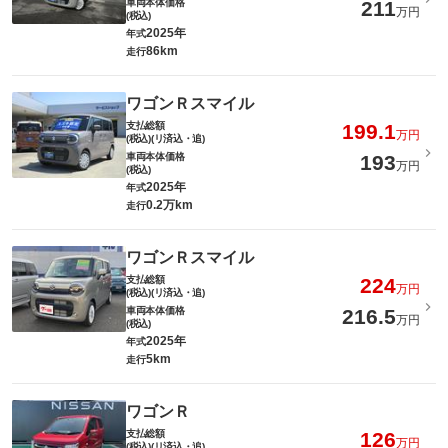
車両本体価格
211
万円
(税込)
2025年
年式
86km
走行
ワゴンＲスマイル
支払総額
199.1
万円
(税込)(リ済込・追)
車両本体価格
193
万円
(税込)
2025年
年式
0.2万km
走行
ワゴンＲスマイル
支払総額
224
万円
(税込)(リ済込・追)
車両本体価格
216.5
万円
(税込)
2025年
年式
5km
走行
ワゴンＲ
支払総額
126
万円
(税込)(リ済込・追)