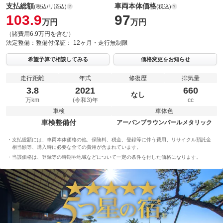
支払総額
車両本体価格
(税込/リ済込)
(税込)
103.9
97
万円
万円
（諸費用6.9万円を含む）
法定整備：
整備付
保証：
12ヶ月・走行無制限
希望予算で相談してみる
価格変更をお知らせ
走行距離
年式
修復歴
排気量
3.8
2021
660
なし
万km
(令和3)年
cc
車検
車体色
車検整備付
アーバンブラウンパールメタリック
支払総額には、車両本体価格の他、保険料、税金、登録等に伴う費用、リサイクル預託金
相当額等、購入時に必要な全ての費用が含まれています。
当該価格は、登録等の時期や地域などについて一定の条件を付した価格になります。