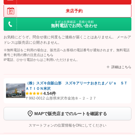
来店予約
まずは在庫確認・見積り依頼
無料電話でお問い合わせ
お気軽にどうぞ。問合せ後に何度もご連絡が届くことはありません。 メールア
ドレスは販売店に公開されません。
※無料電話をご利用の場合は、販売店へお客様の電話番号が通知されます。無料電話
番号ご利用の際の注意点は
こちら
IP電話、ひかり電話からはご利用いただけません。
詳細はこちら
（株）スズキ自販山形 スズキアリーナおきたま／Ｕ’ｓ ＳＴ
ＡＴＩＯＮ米沢
【STEP1】
認証画面でグーネットを友だち追加してから「許可する」ボタンを押
4.5
4件
します
〒992-0012 山形県米沢市金池８－２－２７
【STEP2】
トーク画面で
ボタンをタップして問い合わせを
MAPで販売店までのルートを確認する
完了してください。
スマートフォンの位置情報をONにしてください
こちら