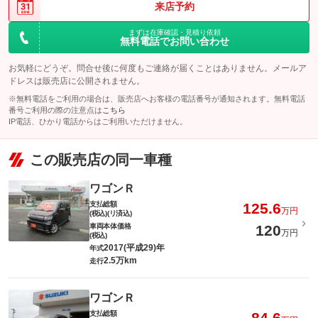
来店予約
保証
保証無
保証
保証無
まずは在庫確認・見積り依頼
保証項目
-
無料電話でお問い合わせ
保証項目
-
修理回数・
-
お気軽にどうぞ。問合せ後に何度もご連絡が届くことはありません。メールア
上限金額
修理回数・
-
ドレスは販売店に公開されません。
上限金額
免責金
無し
※無料電話をご利用の場合は、販売店へお客様の電話番号が通知されます。無料電話
免責金
無し
番号ご利用の際の注意点は
こちら
保証修理受
IP電話、ひかり電話からはご利用いただけません。
-
付先
保証修理受
-
付先
ロードサー
無し
この販売店の同一車種
ビスの有無
ロードサー
無し
ビスの有無
ワゴンＲ
このパックの見積もり依頼（無料）
このパックの見積もり依頼（無料）
支払総額
125.6
万円
(税込)(リ済込)
車両本体価格
120
万円
(税込)
2017(平成29)年
年式
2.5万km
走行
ワゴンＲ
支払総額
84.6