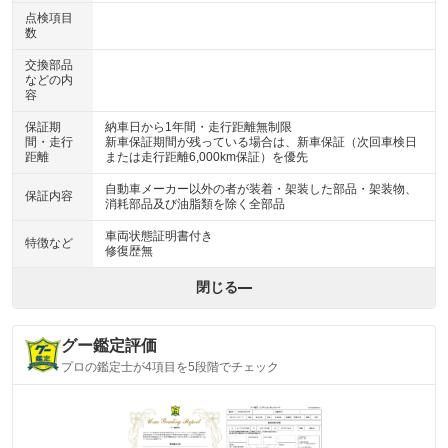
点検項目
数
交換部品
などの内
容
保証期
納車日から1年間・走行距離無制限
間・走行
新車保証期間が残っている場合は、新車保証（次回車検日
距離
または走行距離6,000km保証）を優先
自動車メーカー以外の者が装着・架装した部品・架装物、
保証内容
消耗部品及び油脂類を除く全部品
車両状態証明書付き
特徴など
修復歴無
閉じる
グー鑑定評価
プロの鑑定士が4項目を5段階でチェック