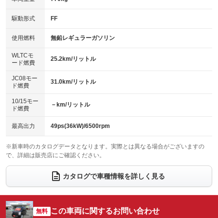
アイドリングストップ
ドライブレコーダー
キーレス
LEDヘッドランプ
：装備あり
：装備なし
：装備あり
：装備なし
USB入力端子
Bluetooth接続
駆動形式
FF
HID(キセノンライト)
ポータブルナビ
：装備なし
：装備なし
：装備なし
：装備なし
100V電源
クリーンディーゼル
バックカメラ
ETC
使用燃料
無鉛レギュラーガソリン
：装備なし
：装備なし
：装備なし
：装備なし
センターデフロック
エアロ
スマートキー
：装備なし
WLTCモ
：装備なし
：装備あり
25.2km/リットル
ード燃費
レンタカーアップ
展示・試乗車
ローダウン
ランフラットタイヤ
：装備なし
：装備なし
：装備なし
：装備なし
JC08モー
31.0km/リットル
ド燃費
電動格納ミラー
パワーシート
3列シート
：装備なし
：装備なし
：装備なし
10/15モー
装備略号／用語解説
－km/リットル
ベンチシート
フルフラットシート
ド燃費
：装備あり
：装備あり
チップアップシート
オットマン
：装備なし
：装備なし
最高出力
49ps(36kW)/6500rpm
電動格納サードシート
シートヒーター
：装備なし
：装備あり
※新車時のカタログデータとなります。実際とは異なる場合がございますの
で、詳細は販売店にご確認ください。
ウォークスルー
後席モニター
：装備なし
：装備なし
電動リアゲート
フロントカメラ
カタログで車種情報を詳しく見る
：装備なし
：装備なし
シートエアコン
全周囲カメラ
：装備なし
：装備なし
サイドカメラ
ルーフレール
この車両に関するお問い合わせ
：装備なし
無料
：装備なし