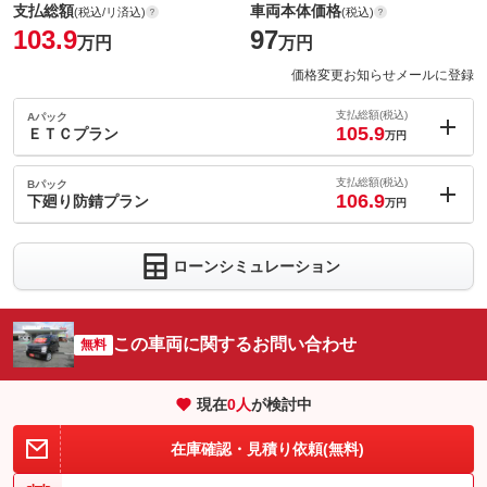
支払総額
車両本体価格
(税込/リ済込)
(税込)
103.9
97
万円
万円
価格変更お知らせメールに登録
支払総額(税込)
Aパック
105.9
ＥＴＣプラン
万円
内：オプシ
2
ョン価格
支払総額(税込)
Bパック
万円
106.9
(税込)
下廻り防錆プラン
万円
車両本体価
97
万円
内：オプシ
格
3
ョン価格
万円
ローンシミュレーション
(税込)
車両本体価
97
万円
格
この車両に関するお問い合わせ
無料
パック内容
純正用品カタログ記載の通常タイプＥＴＣ（ビルトインタイプも
パック内容
ＯＫ）をセットアップ費用込で＋２万円でお取り付けいたしま
現在
0
人
が検討中
す。当社在庫車両を直接ご契約の方が対象となります。但し２，
０は除く。
お車の下廻りを錆から守ります。
在庫確認・見積り依頼(無料)
備考
－
備考
－