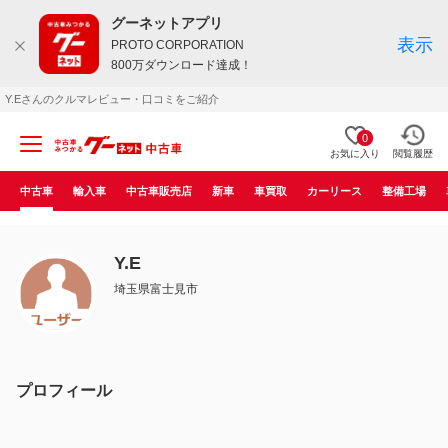
グーネットアプリ
表示
PROTO CORPORATION
800万ダウンロード達成！
Y.Eさんのクルマレビュー・口コミをご紹介
0
お気に入り
閲覧履歴
中古車
輸入車
中古車販売店
新車
車買取
カーリース
整備工場
Y.E
埼玉県富士見市
プロフィール