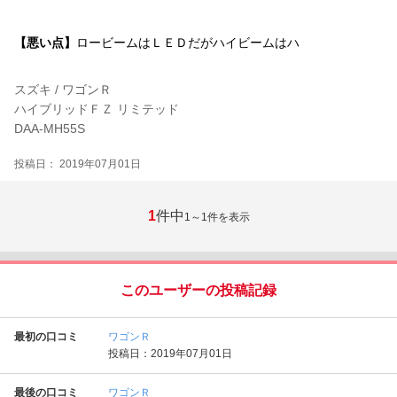
【悪い点】
ロービームはＬＥＤだがハイビームはハ
スズキ / ワゴンＲ
ハイブリッドＦＺ リミテッド
DAA-MH55S
投稿日： 2019年07月01日
1
件中
1～1
件を表示
このユーザーの投稿記録
最初の口コミ
ワゴンＲ
投稿日：2019年07月01日
最後の口コミ
ワゴンＲ