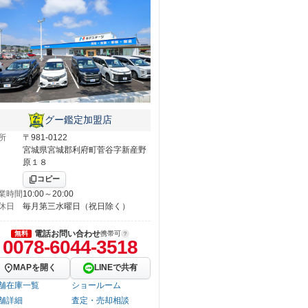
グー鑑定加盟店
所
〒981-0122
宮城県宮城郡利府町菅谷字新産野
原１８
コピー
業時間
10:00～20:00
休日
毎月第三水曜日（祝日除く）
電話お問い合わせ
無料
携帯可
0078-6044-3518
MAPを開く
LINEで共有
舗在庫一覧
ショールーム
舗詳細
査定・売却相談