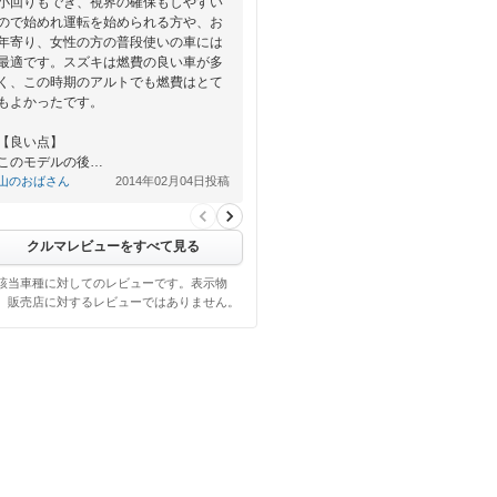
小回りもでき、視界の確保もしやすい
ので始めれ運転を始められる方や、お
年寄り、女性の方の普段使いの車には
最適です。スズキは燃費の良い車が多
く、この時期のアルトでも燃費はとて
もよかったです。
【良い点】
このモデルの後…
山のおばさん
2014年02月04日投稿
クルマレビューをすべて見る
該当車種に対してのレビューです。表示物
、販売店に対するレビューではありません。