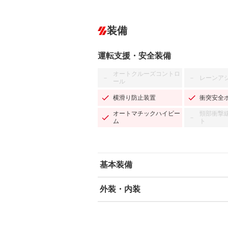
装備
運転支援・安全装備
オートクルーズコントロ
レーンア
－
－
ール
横滑り防止装置
衝突安全
オートマチックハイビー
頸部衝撃
－
ム
ト
基本装備
外装・内装
エアバッグ：運転席/助手席/サイド
ABS
エアコン
カーナビ
－
ダウンヒルアシストコントロール