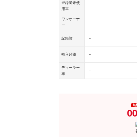
登録済未使
－
用車
ワンオーナ
－
ー
記録簿
－
輸入経路
－
ディーラー
－
車
無
00