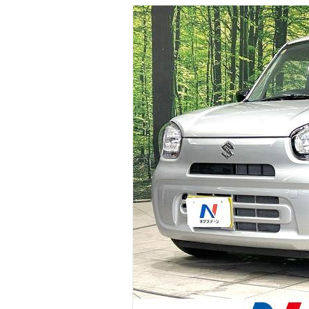
マガジン
車カタログ
自動車ローン
保険
レビュー
価格相場
教習所
用語集