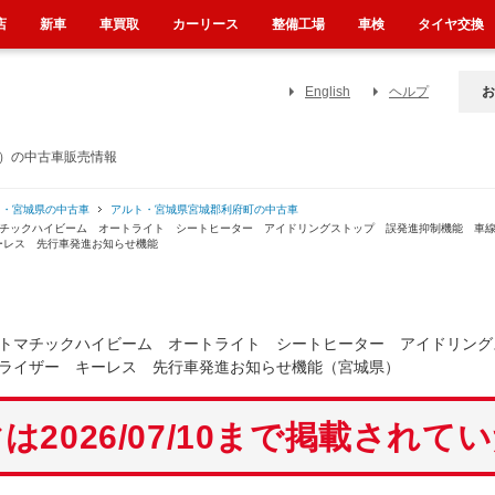
店
新車
車買取
カーリース
整備工場
車検
タイヤ交換
English
ヘルプ
お
県）の中古車販売情報
ト・宮城県の中古車
アルト・宮城県宮城郡利府町の中古車
マチックハイビーム オートライト シートヒーター アイドリングストップ 誤発進抑制機能 車
ーレス 先行車発進お知らせ機能
トマチックハイビーム オートライト シートヒーター アイドリング
ライザー キーレス 先行車発進お知らせ機能（宮城県）
は2026/07/10まで掲載されて