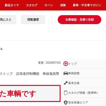
新品タイヤ
カタログ
ローン
保険
新車・中古車マガジン
気に入り
閲覧履歴
在庫確認・見積り依頼
線逸
更新 : 2026/07/10
トップ
車両状態
ストップ 誤発進抑制機能 車線逸脱警
基本仕様
いた車輌です
カタログ情報（新車時）
安全装備エリア