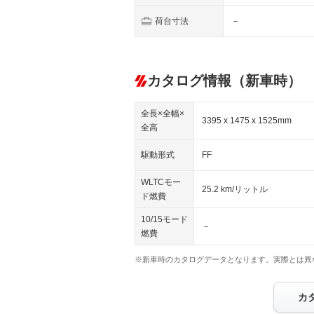
荷台寸法
－
カタログ情報（新車時）
全長×全幅×
3395 x 1475 x 1525mm
全高
駆動形式
FF
WLTCモー
25.2 km/リットル
ド燃費
10/15モード
－
燃費
※新車時のカタログデータとなります。実際とは異
カ