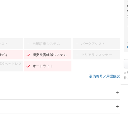
シスト
自動駐車システム
パークアシスト
－
－
ボディ
衝突被害軽減システム
クリアランスソナー
－
緩和ヘッドレス
オートライト
※
装備略号／用語解説
件
スライドドア
サンルーフ
－
－
Wエアコン
リフトアップ
－
－
TV
－
パワーステアリング
パワーウィンドウ