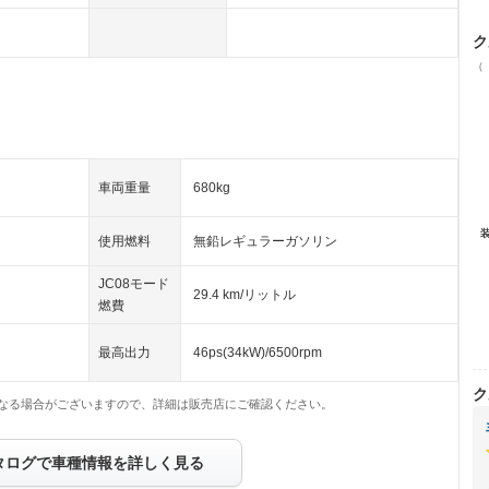
ク
（
車両重量
680kg
使用燃料
無鉛レギュラーガソリン
JC08モード
29.4 km/リットル
燃費
最高出力
46ps(34kW)/6500rpm
ク
なる場合がございますので、詳細は販売店にご確認ください。
タログで車種情報を詳しく見る