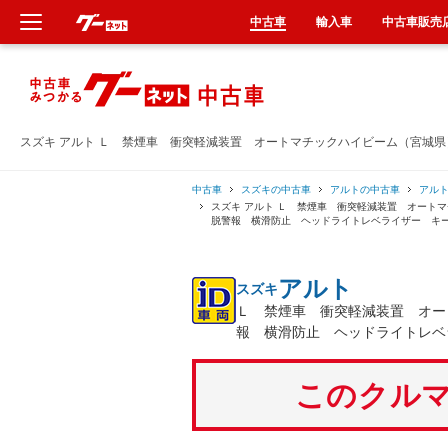
中古車
輸入車
中古車販売
新車
中古車
スズキ アルト Ｌ 禁煙車 衝突軽減装置 オートマチックハイビーム（宮城
輸入車
中古車
スズキの中古車
アルトの中古車
アル
スズキ アルト Ｌ 禁煙車 衝突軽減装置 オート
脱警報 横滑防止 ヘッドライトレベライザー キ
クルマ買取
アルト
スズキ
カーリース
Ｌ 禁煙車 衝突軽減装置 オー
報 横滑防止 ヘッドライトレベ
タイヤ交換
このクルマ
整備工場
車検