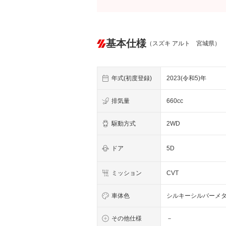
基本仕様
（スズキ アルト 宮城県）
年式(初度登録)
2023(令和5)年
排気量
660cc
駆動方式
2WD
ドア
5D
ミッション
CVT
車体色
シルキーシルバーメ
その他仕様
－