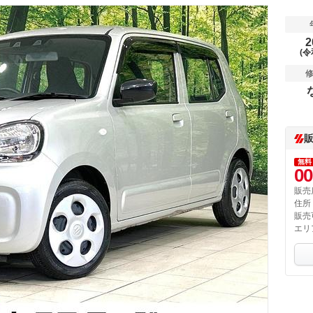
2
(令
無料
00
販売
住所
販売
エリ