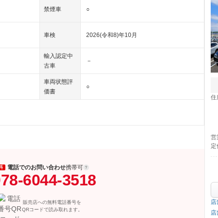
禁煙車
○
車検
2026(令和8)年10月
輸入認定中
－
古車
車両状態評
○
価書
住
営
定
電話でのお問い合わせ
携帯可
料
78-6044-3518
店
販売店への無料電話番号を
QRコードで読み取れます。
店