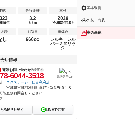
基本装備
年式
走行距離
車検
023
3.2
2026
外装・内装
和5)年
万km
(令和8)年10月
修復歴
排気量
車体色
車の画像
なし
660cc
シルキーシル
バーメタリッ
ク
販売店情報
電話お問い合わせ
携帯可
78-6044-3518
電話番号QR
店
ネクステージ 仙台利府店
宮城県宮城郡利府町菅谷字新産野原１８
可能
直接お問合せください
ア
MAPを開く
LINEで共有