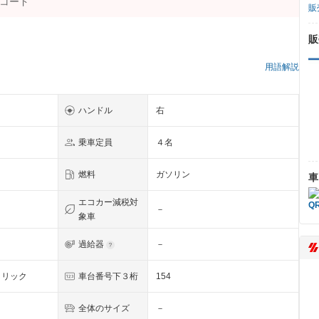
販
販
用語解説
ハンドル
右
乗車定員
４名
燃料
ガソリン
車
エコカー減税対
－
象車
過給器
－
タリック
車台番号下３桁
154
全体のサイズ
－