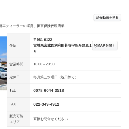
－ビジュアル
アルミホイール
－
－
ングストップ
ドライブレコーダー
USB入力端子
－
－
ハーフレザーシート
キーレス
－
紹介動画を見る
クリーンディーゼル
センターデフロック
－
－
セノンライト)
ポータブルナビ
バックカメラ
新車ディーラーの運営、損害保険代理店業
－
－
乗車
電動格納ミラー
スマートキー
ローダウン
－
－
〒981-0122
装備略号／用語解説
MAPを開く
住所
宮城県宮城郡利府町菅谷字新産野原１
ート
3列シート
ベンチシート
－
－
８
ップシート
オットマン
電動格納サードシート
－
－
営業時間
10:00～20:00
スルー
後席モニター
電動リアゲート
－
－
定休日
毎月第三水曜日（祝日除く）
アコン
全周囲カメラ
サイドカメラ
－
－
ペンション
0078-6044-3518
TEL
装備略号／用語解説
022-349-4912
FAX
販売可能
直接お問合せください
エリア