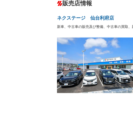
－
販売店情報
オーディオ
－
盗難防止システム
アイドリ
ヘッドライトウォッシャ
革シート
－
－
ー
ネクステージ 仙台利府店
Bluetooth接続
100V電源
－
－
LEDヘッドランプ
HID(キ
新車、中古車の販売及び整備、中古車の買取、
－
－
レンタカーアップ
展示・試
－
－
ETC
エアロ
－
－
ランフラットタイヤ
パワーシ
－
－
フルフラットシート
チップア
－
－
シートヒーター
ウォーク
－
フロントカメラ
シートエ
－
－
ルーフレール
エアサス
－
－