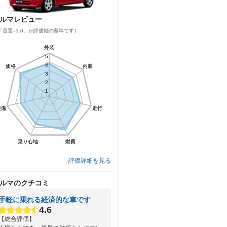
ルマレビュー
「普通=3.0」が評価軸の基準です）
外装
外装
5
5
4
4
価格
価格
内装
内装
3
3
2
2
1
1
装備
装備
走行
走行
乗り心地
乗り心地
燃費
燃費
評価詳細を見る
ルマのクチコミ
手軽に乗れる経済的な車です
4.6
【総合評価】