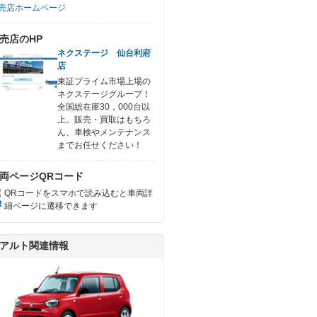
売店ホームページ
売店のHP
ネクステージ 仙台利府
店
東証プライム市場上場の
ネクステージグループ！
全国総在庫30，000台以
上。販売・買取はもちろ
ん、車検やメンテナンス
までお任せください！
両ページQRコード
QRコードをスマホで読み込むと車両詳
細ページに遷移できます
アルト関連情報