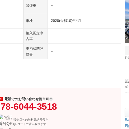
禁煙車
○
車検
2028(令和10)年4月
輸入認定中
－
古車
車両状態評
○
価書
住
営
定
電話でのお問い合わせ
携帯可
料
78-6044-3518
店
販売店への無料電話番号を
QRコードで読み取れます。
店