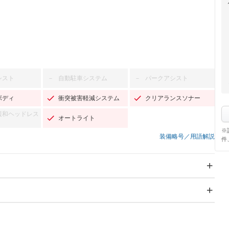
シスト
自動駐車システム
パークアシスト
－
－
ボディ
衝突被害軽減システム
クリアランスソナー
緩和ヘッドレス
オートライト
※
装備略号／用語解説
件
スライドドア
サンルーフ
－
－
Wエアコン
リフトアップ
－
－
TV
－
パワーステアリング
パワーウィンドウ