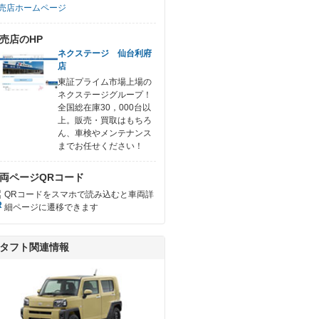
売店ホームページ
売店のHP
ネクステージ 仙台利府
店
東証プライム市場上場の
ネクステージグループ！
全国総在庫30，000台以
上。販売・買取はもちろ
ん、車検やメンテナンス
までお任せください！
両ページQRコード
QRコードをスマホで読み込むと車両詳
細ページに遷移できます
タフト関連情報