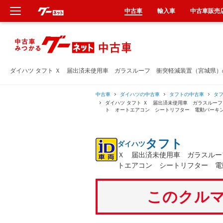
中古車
輸入車
中古車販売
新車
中古車
ダイハツ タフト Ｘ 届出済未使用車 ガラスルーフ 衝突軽減装置（宮城県
輸入車
中古車
ダイハツの中古車
タフトの中古車
タ
ダイハツ タフト Ｘ 届出済未使用車 ガラスルー
ト オートエアコン シートリフター 電動パーキ
クルマ買取
タフト
ダイハツ
カーリース
Ｘ 届出済未使用車 ガラスルー
トエアコン シートリフター 電
タイヤ交換
このクルマ
整備工場
車検