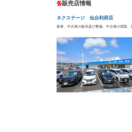
－
販売店情報
オーディオ
－
盗難防止システム
アイドリ
ヘッドライトウォッシャ
革シート
－
－
ー
ネクステージ 仙台利府店
Bluetooth接続
100V電源
－
－
LEDヘッドランプ
HID(キ
新車、中古車の販売及び整備、中古車の買取、
－
レンタカーアップ
展示・試
－
－
ETC
エアロ
－
－
ランフラットタイヤ
パワーシ
－
－
フルフラットシート
チップア
－
－
シートヒーター
ウォーク
－
－
フロントカメラ
シートエ
－
－
ルーフレール
エアサス
－
－