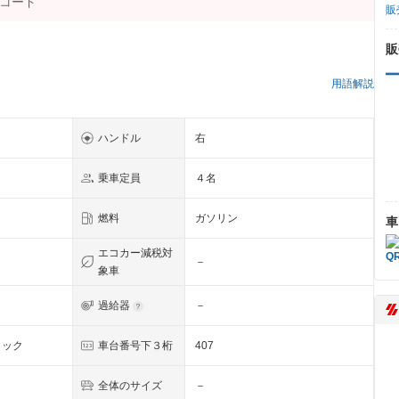
販
販
）
用語解説
ハンドル
右
乗車定員
４名
燃料
ガソリン
車
エコカー減税対
－
象車
過給器
－
リック
車台番号下３桁
407
全体のサイズ
－