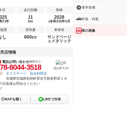
基本装備
年式
走行距離
車検
025
11
2028
外装・内装
和7)年
km
(令和10)年4月
修復歴
排気量
車体色
車の画像
なし
660cc
サンドベージ
ュメタリック
販売店情報
電話お問い合わせ
携帯可
78-6044-3518
電話番号QR
店
ネクステージ 仙台利府店
宮城県宮城郡利府町菅谷字新産野原１８
可能
直接お問合せください
ア
MAPを開く
LINEで共有