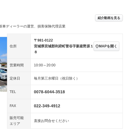
－ビジュアル
アルミホイール
－
－
ングストップ
ドライブレコーダー
USB入力端子
－
ハーフレザーシート
キーレス
－
紹介動画を見る
クリーンディーゼル
センターデフロック
－
－
セノンライト)
ポータブルナビ
バックカメラ
新車ディーラーの運営、損害保険代理店業
－
乗車
電動格納ミラー
スマートキー
ローダウン
－
〒981-0122
装備略号／用語解説
MAPを開く
住所
宮城県宮城郡利府町菅谷字新産野原１
ート
3列シート
ベンチシート
－
－
８
ップシート
オットマン
電動格納サードシート
－
－
営業時間
10:00～20:00
スルー
後席モニター
電動リアゲート
－
－
定休日
毎月第三水曜日（祝日除く）
アコン
全周囲カメラ
サイドカメラ
－
－
ペンション
0078-6044-3518
TEL
装備略号／用語解説
022-349-4912
FAX
販売可能
直接お問合せください
エリア