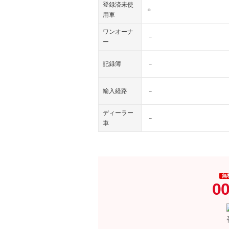
登録済未使
○
用車
ワンオーナ
－
ー
記録簿
－
輸入経路
－
ディーラー
－
車
無
00