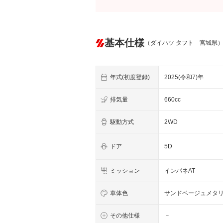
基本仕様
（ダイハツ タフト 宮城県
年式(初度登録)
2025(令和7)年
排気量
660cc
駆動方式
2WD
ドア
5D
ミッション
インパネAT
車体色
サンドベージュメタ
その他仕様
－