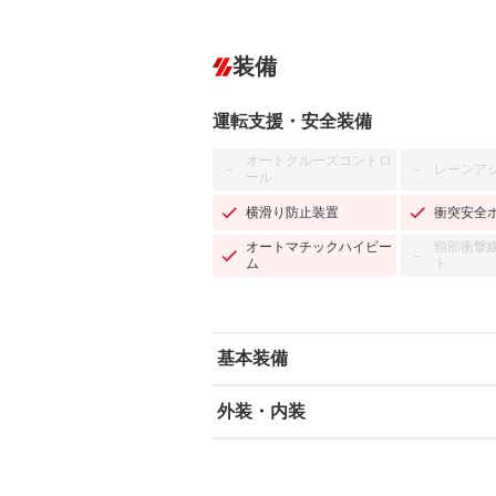
装備
運転支援・安全装備
オートクルーズコントロ
レーンア
－
－
ール
横滑り防止装置
衝突安全
オートマチックハイビー
頸部衝撃
－
ム
ト
基本装備
外装・内装
エアバッグ：運転席/助手席/サイド
ABS
エアコン
カーナビ
－
ダウンヒルアシストコントロール