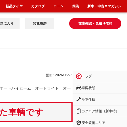
新品タイヤ
カタログ
ローン
保険
新車・中古車マガジン
気に入り
閲覧履歴
在庫確認・見積り依頼
イ
更新 : 2026/06/26
トップ
車両状態
オートハイビーム オートライト オー
基本仕様
いた車輌です
カタログ情報（新車時）
安全装備エリア