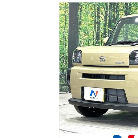
マガジン
車カタログ
自動車ローン
保険
レビュー
価格相場
教習所
用語集