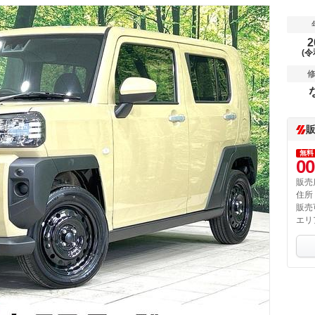
2
(令
無料
00
販売
住所
販売
エリ