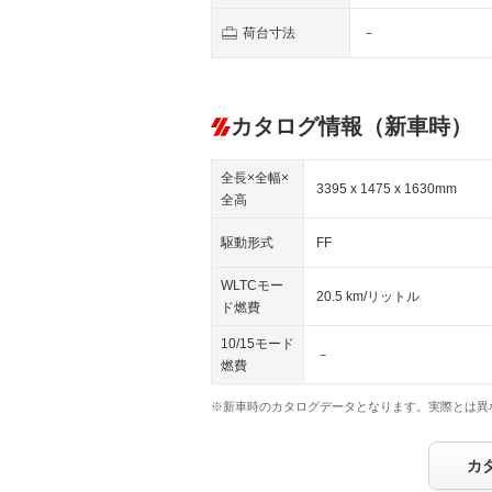
荷台寸法
－
カタログ情報（新車時）
全長×全幅×
3395 x 1475 x 1630mm
全高
駆動形式
FF
WLTCモー
20.5 km/リットル
ド燃費
10/15モード
－
燃費
※新車時のカタログデータとなります。実際とは異
カ