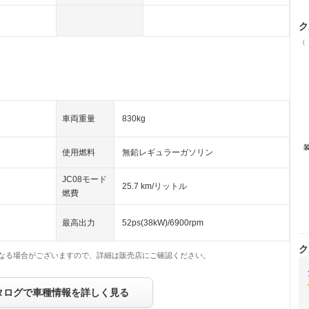
ク
（
車両重量
830kg
使用燃料
無鉛レギュラーガソリン
JC08モード
25.7 km/リットル
燃費
最高出力
52ps(38kW)/6900rpm
ク
なる場合がございますので、詳細は販売店にご確認ください。
タログで車種情報を詳しく見る