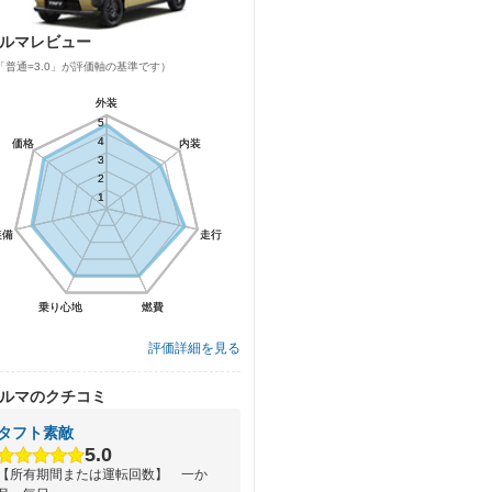
ルマレビュー
「普通=3.0」が評価軸の基準です）
外装
外装
5
5
4
4
価格
価格
内装
内装
3
3
2
2
1
1
装備
装備
走行
走行
乗り心地
乗り心地
燃費
燃費
評価詳細を見る
ルマのクチコミ
タフト素敵
5.0
【所有期間または運転回数】 一か