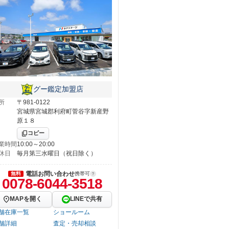
グー鑑定加盟店
所
〒981-0122
宮城県宮城郡利府町菅谷字新産野
原１８
コピー
業時間
10:00～20:00
休日
毎月第三水曜日（祝日除く）
電話お問い合わせ
無料
携帯可
0078-6044-3518
MAPを開く
LINEで共有
舗在庫一覧
ショールーム
舗詳細
査定・売却相談