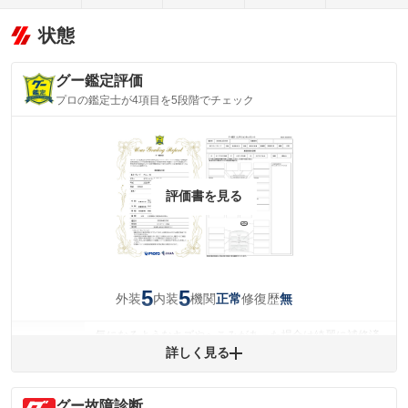
状態
グー鑑定評価
プロの鑑定士が4項目を5段階でチェック
評価書を見る
5
5
外装
内装
機関
修復歴
正常
無
気になるようなキズやへこみがあった場合は綺麗に補修済
みですが、 小さなキズやヘコミが残っている場合もありま
詳しく見る
外装
す。
(車両外装)
キズ・へこみについて問い合わせる
グー故障診断