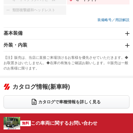
：装備なし
：装備あり
頸部衝撃緩和ヘッドレスト
：装備なし
装備略号／用語解説
基本装備
エアバッグ：運転席/助手席
外装・内装
：装備あり
スライドドア：両面電動
カーナビ
：装備あり
：装備なし
【注】販売は、当店に直接ご来場頂けるお客様を優先させていただきます。◆
お取置きはいたしません。◆在庫の有無をご確認お願いします。※販売は一般
サンルーフ
ABS
TV
：装備なし
：装備あり
：装備なし
のお客様に限ります。
エアコン
Wエアコン
オーディオ
：装備あり
：装備なし
：装備なし
リフトアップ
パワーステアリング
カタログ情報(新車時)
ビジュアル
：装備なし
：装備あり
：装備なし
ダウンヒルアシストコントロール
アルミホイール
：装備なし
：装備なし
カタログで車種情報を詳しく見る
パワーウィンドウ
盗難防止システム
革シート
ハーフレザーシート
：装備あり
：装備あり
：装備なし
：装備なし
アイドリングストップ
ドライブレコーダー
キーレス
LEDヘッドランプ
：装備あり
：装備なし
：装備あり
：装備あり
この車両に関するお問い合わせ
無料
USB入力端子
Bluetooth接続
HID(キセノンライト)
ポータブルナビ
：装備なし
：装備なし
：装備なし
：装備なし