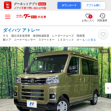
グーネットアプリ
RENEW
ダウンロード
アプリを開く
メアド不要で問い合わせ可能
0
お気に入り
閲覧履歴
ダイハツ アトレー
ＲＳ 届出済未使用車 衝突軽減装置 レーダークルーズ 両側電
動ドア コーナーセンサー スマートキー ＬＥＤヘッド オート
もっと見る
ライト オートエアコン ＬＥＤフォグ（宮城県）
1
/84