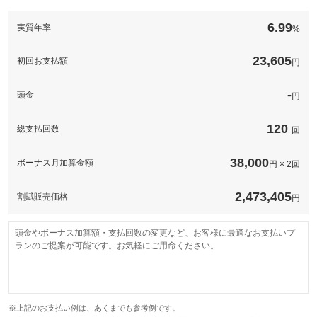
このパックの見積もり依頼（無料）
備考
－
6.99
実質年率
%
このパックの見積もり依頼（無料）
23,605
初回お支払額
円
-
頭金
円
120
総支払回数
回
38,000
ボーナス月加算金額
円 × 2回
2,473,405
割賦販売価格
円
頭金やボーナス加算額・支払回数の変更など、お客様に最適なお支払いプ
ランのご提案が可能です。お気軽にご用命ください。
※上記のお支払い例は、あくまでも参考例です。