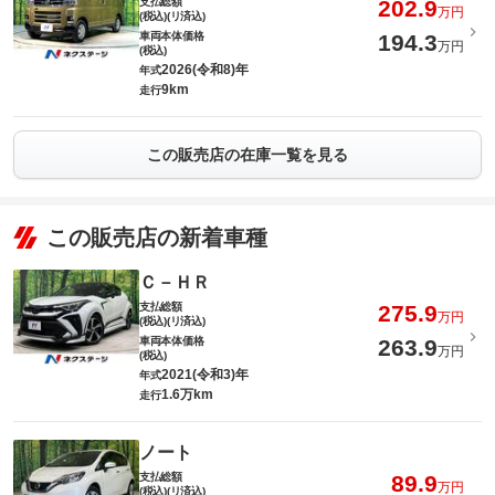
支払総額
202.9
万円
(税込)(リ済込)
車両本体価格
194.3
万円
(税込)
2026(令和8)年
年式
9km
走行
この販売店の在庫一覧を見る
この販売店の新着車種
Ｃ－ＨＲ
支払総額
275.9
万円
(税込)(リ済込)
車両本体価格
263.9
万円
(税込)
2021(令和3)年
年式
1.6万km
走行
ノート
支払総額
89.9
万円
(税込)(リ済込)