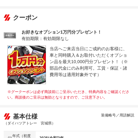
クーポン
お好きなオプション1万円分プレゼント！
有効期限：有効期限なし
当店へご来店当日にご成約のお客様に、
車と同時購入＆お取付いただくオプショ
ン品を最大10,000円分プレゼント！（※
部品代金にのみ利用可。工賃・保証・諸
費用等は適用対象外です）
※グークーポンは必ず商談前にご呈示いただき、特典内容をご確認くださ
い。商談後のご呈示は無効となりますので、ご注意下さい。
基本仕様
装備略号／用語解説
（ダイハツアトレー 宮城県）
年式（初度