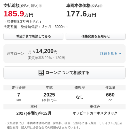
支払総額
車両本体価格
(税込/リ済込)
(税込)
185.9
177.6
万円
万円
（諸費用8.3万円を含む）
法定整備：
整備無
保証：
3ヶ月・3000km
希望予算で相談してみる
価格変更をお知らせ
14,200
月々
円
通常ローン
詳細を見る
実質年率6.99%・120回
ローンについて相談する
走行距離
年式
修復歴
排気量
7
2025
660
なし
km
(令和7)年
cc
車検
車体色
2027(令和9)年12月
オフビートカーキメタリック
支払総額には、車両本体価格の他、保険料、税金、登録等に伴う費用、リサイクル預託金
相当額等、購入時に必要な全ての費用が含まれています。