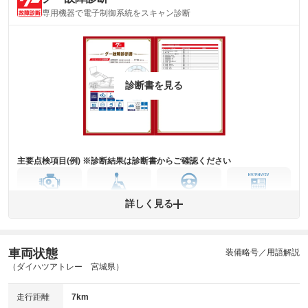
内装
気になる汚れ等がない綺麗な室内を保っています。
専用機器で電子制御系統をスキャン診断
(内装状態)
主要機関に不具合はありません。
機関
詳細は鑑定書をご確認ください。
修復歴
診断書を見る
※グー鑑定は保証サービスではございません。購入時は必ず現車をご確認
下さい。
※実際にお渡しするコンディションチェックシートにつきましては、形式
および表示項目が異なる場合がございます。
※グー鑑定の評価はあくまでも記載している鑑定日の鑑定結果となりま
す。車両情報等の詳細は各販売店へお問い合わせ下さい。
主要点検項目(例) ※診断結果は診断書からご確認ください
エンジン
トランス
パワー
HV/PHV/EV
詳しく見る
ミッション
ステアリング
車両状態
ABS
エアーバッグ
先進安全装備
その他
装備略号／用語解説
（ダイハツアトレー 宮城県）
※異常がある場合は主要点検項目が赤色になり、異常と表記されます。
※車に装備されていない項目は「-」と表記されます
走行距離
7km
※グー故障診断は保証サービスではございません。購入時は必ず現車をご