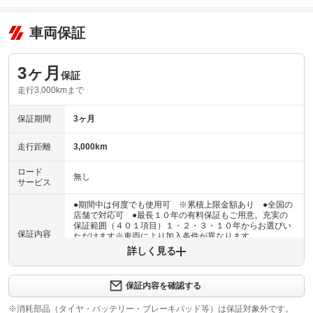
車両保証
3ヶ月
保証
走行3,000kmまで
保証期間
3ヶ月
走行距離
3,000km
ロード
無し
サービス
●期間中は何度でも使用可 ※累積上限金額あり ●全国の
店舗で対応可 ●最長１０年の有料保証もご用意。充実の
保証範囲（４０１項目）１・２・３・１０年からお選びい
保証内容
ただけます※車両により加入条件が異なります
詳しく見る
保証内容について問い合わせる
３ヶ月・３０００ｋｍ以内ならエンジン、トランスミッシ
保証内容を確認する
保証項目
ョン、ハイブリッド、ステアリング、ブレーキの各機構に
おける主要項目を無償修理（または交換）いたします。
※消耗部品（タイヤ・バッテリー・ブレーキパッド等）は保証対象外です。