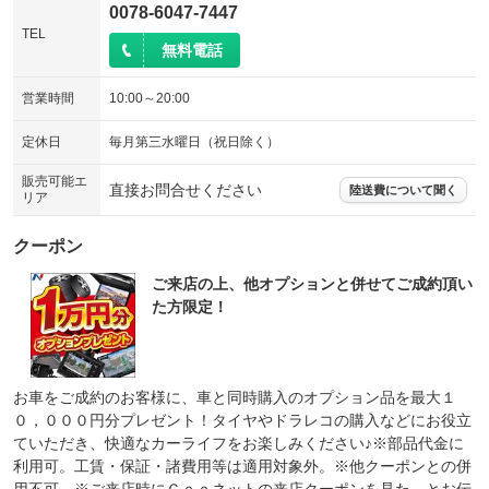
0078-6047-7447
TEL
無料電話
営業時間
10:00～20:00
定休日
毎月第三水曜日（祝日除く）
販売可能エ
直接お問合せください
陸送費について聞く
リア
クーポン
ご来店の上、他オプションと併せてご成約頂い
た方限定！
お車をご成約のお客様に、車と同時購入のオプション品を最大１
０，０００円分プレゼント！タイヤやドラレコの購入などにお役立
ていただき、快適なカーライフをお楽しみください♪※部品代金に
利用可。工賃・保証・諸費用等は適用対象外。※他クーポンとの併