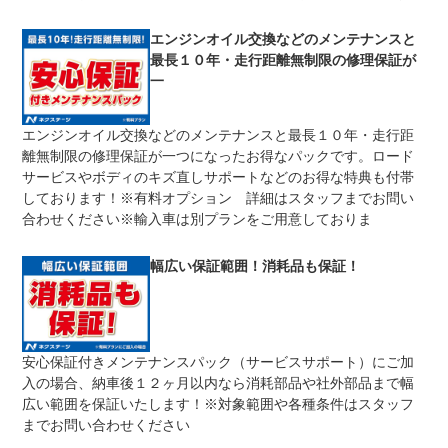
修理回数
無制限
エンジンオイル交換などのメンテナンスと
最長１０年・走行距離無制限の修理保証が
車両本体価格
期間中は何度でも修理可能！修理金額は車両本体価格の１
一
上限金額
００％までしっかり保証します。車両本体価格５０万円以
下の場合は５０万円まで保証します。
エンジンオイル交換などのメンテナンスと最長１０年・走行距
無し
離無制限の修理保証が一つになったお得なパックです。ロード
免責金
保証修理の対象となる場合は、お客様の費用負担は一切ご
ざいません。
サービスやボディのキズ直しサポートなどのお得な特典も付帯
しております！※有料オプション 詳細はスタッフまでお問い
全国のネクステージで受付可能！ご遠方でネクステージに
保証修理
持ち込めないお客様も保証修理はお受け頂けます。詳細
合わせください※輸入車は別プランをご用意しておりま
受付先
は、スタッフまでお気軽にお尋ねください。
幅広い保証範囲！消耗品も保証！
法定整備
整備無 車両状態については販売店にご確認ください
法定整備
-
について
安心保証付きメンテナンスパック（サービスサポート）にご加
入の場合、納車後１２ヶ月以内なら消耗部品や社外部品まで幅
広い範囲を保証いたします！※対象範囲や各種条件はスタッフ
までお問い合わせください