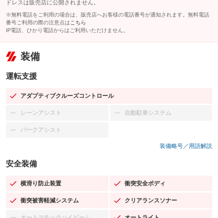
ドレスは販売店に公開されません。
※無料電話をご利用の場合は、販売店へお客様の電話番号が通知されます。無料電話
番号ご利用の際の注意点は
こちら
IP電話、ひかり電話からはご利用いただけません。
装備
運転支援
アダプティブクルーズコントロール
：装備あり
レーンアシスト
自動駐車システム
：装備なし
：装備なし
パークアシスト
：装備なし
装備略号／用語解説
安全装備
横滑り防止装置
衝突安全ボディ
：装備あり
：装備あり
衝突被害軽減システム
クリアランスソナー
：装備あり
：装備あり
オートマチックハイビーム
オートライト