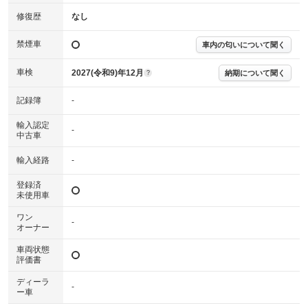
確認下さい。
※実際にお渡しする故障診断書につきましては、形式および表示項目が異
修復歴
なし
なる場合がございます。
※グー故障診断書はあくまでも実施時点での診断結果となります。将来に
禁煙車
車内の匂いについて聞く
わたり車両状態を担保するものではありませんので、車両情報等の詳細は
各販売店へお問い合わせ下さい。
車検
2027(令和9)年12月
納期について聞く
?
記録簿
-
輸入認定
-
中古車
輸入経路
-
登録済
未使用車
ワン
-
オーナー
車両状態
評価書
ディーラ
-
ー車