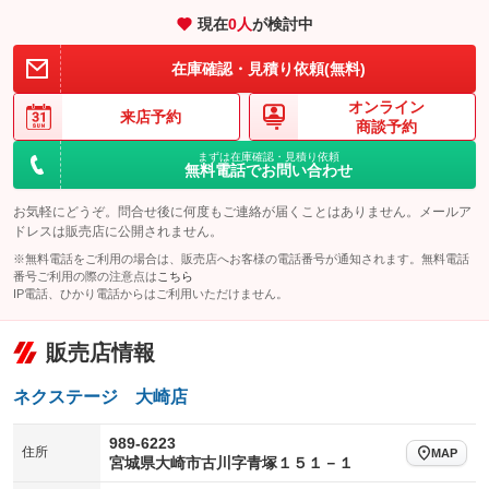
100V電源
クリーンディーゼル
バックカメラ
ETC
：装備なし
：装備なし
現在
0
人
が検討中
：装備なし
：装備なし
センターデフロック
エアロ
スマートキー
：装備なし
：装備なし
：装備あり
在庫確認・見積り依頼(無料)
レンタカーアップ
展示・試乗車
ローダウン
ランフラットタイヤ
：装備なし
：装備なし
：装備なし
：装備なし
オンライン
来店予約
商談予約
電動格納ミラー
パワーシート
3列シート
：装備あり
：装備なし
：装備なし
まずは在庫確認・見積り依頼
装備略号／用語解説
無料電話でお問い合わせ
ベンチシート
フルフラットシート
：装備なし
：装備なし
お気軽にどうぞ。問合せ後に何度もご連絡が届くことはありません。メールア
チップアップシート
オットマン
：装備なし
：装備なし
ドレスは販売店に公開されません。
電動格納サードシート
シートヒーター
：装備なし
：装備なし
※無料電話をご利用の場合は、販売店へお客様の電話番号が通知されます。無料電話
番号ご利用の際の注意点は
こちら
ウォークスルー
後席モニター
IP電話、ひかり電話からはご利用いただけません。
：装備なし
：装備なし
電動リアゲート
フロントカメラ
：装備なし
：装備なし
販売店情報
シートエアコン
全周囲カメラ
：装備なし
：装備なし
ネクステージ 大崎店
サイドカメラ
ルーフレール
：装備なし
：装備なし
エアサスペンション
ヘッドライトウォッシャー
989-6223
：装備なし
：装備なし
住所
MAP
宮城県大崎市古川字青塚１５１－１
装備略号／用語解説