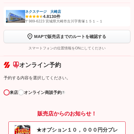
ネクステージ 大崎店
4.8
130件
【STEP1】
認証画面でグーネットを友だち追加してから「許可する」ボタンを押
〒989-6223 宮城県大崎市古川字青塚１５１－１
します
MAPで販売店までのルートを確認する
【STEP2】
トーク画面で
ボタンをタップして問い合わせを
完了してください。
スマートフォンの位置情報をONにしてください
こちら
オンライン予約
予約する内容を選択してください。
来店
オンライン商談予約
?
販売店からのお知らせ！
★オプション１０，０００円分プレ