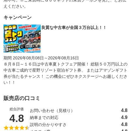
用不可。※ご来店時にＧｏｏネットの来店クーポンを見た、とお伝
えください。
キャンペーン
良質な中古車が全国３万台以上！！
期間 2026年08月08日～2026年08月16日
８月８日～１６日は中古車夏トクフェア開催！ 総額５０万円以上の
中古車ご成約で星野リゾート宿泊ギフト券、 またはアマゾンギフト
券が当たるチャンス！ この機会にぜひネクステージへお越しくださ
い！！
販売店の口コミ
総合評価
4.8
お問い合わせ（見積り）
（5点満点中）
4.8
4.9
納車までの対応
4.8
説明の分かりやすさ