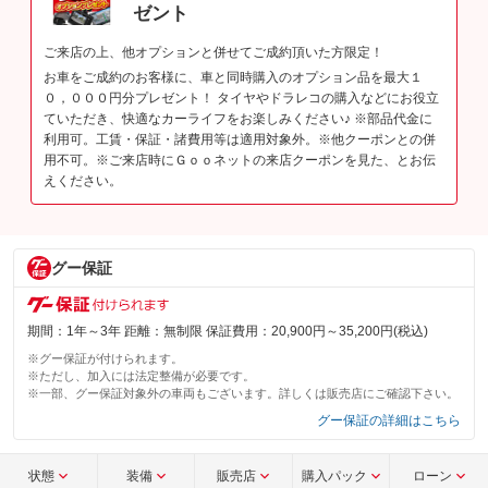
ゼント
ご来店の上、他オプションと併せてご成約頂いた方限定！
お車をご成約のお客様に、車と同時購入のオプション品を最大１
０，０００円分プレゼント！ タイヤやドラレコの購入などにお役立
ていただき、快適なカーライフをお楽しみください♪ ※部品代金に
利用可。工賃・保証・諸費用等は適用対象外。※他クーポンとの併
用不可。※ご来店時にＧｏｏネットの来店クーポンを見た、とお伝
えください。
グー保証
期間：1年～3年 距離：無制限 保証費用：20,900円～35,200円(税込)
※グー保証が付けられます。
※ただし、加入には法定整備が必要です。
※一部、グー保証対象外の車両もございます。詳しくは販売店にご確認下さい。
グー保証の詳細はこちら
状態
装備
販売店
購入パック
ローン