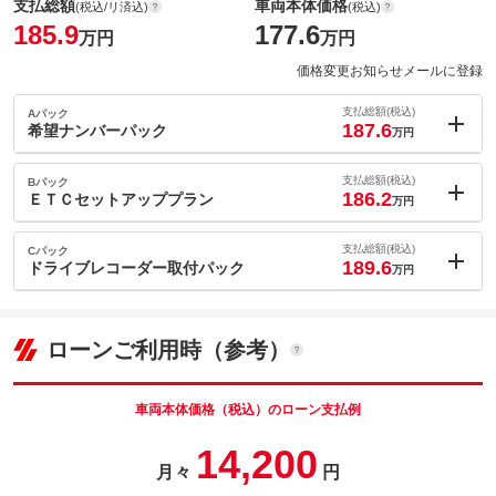
支払総額
車両本体価格
(税込/リ済込)
(税込)
185.9
177.6
万円
万円
価格変更お知らせメールに登録
支払総額(税込)
Aパック
187.6
希望ナンバーパック
万円
内：オプシ
1.7
ョン価格
支払総額(税込)
Bパック
万円
186.2
(税込)
ＥＴＣセットアッププラン
万円
車両本体価
177.6
万円
内：オプシ
格
0.3
ョン価格
支払総額(税込)
Cパック
万円
189.6
(税込)
ドライブレコーダー取付パック
万円
車両本体価
177.6
万円
内：オプシ
格
パック内容
3.7
ョン価格
万円
(税込)
ローンご利用時（参考）
車両本体価
177.6
万円
格
パック内容
備考
－
車両本体価格（税込）のローン支払例
パック内容
14,200
このパックの見積もり依頼（無料）
備考
－
月々
円