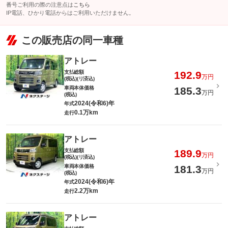
番号ご利用の際の注意点は
こちら
IP電話、ひかり電話からはご利用いただけません。
この販売店の同一車種
アトレー
支払総額
192.9
万円
(税込)(リ済込)
車両本体価格
185.3
万円
(税込)
2024(令和6)年
年式
0.1万km
走行
アトレー
支払総額
189.9
万円
(税込)(リ済込)
車両本体価格
181.3
万円
(税込)
2024(令和6)年
年式
2.2万km
走行
アトレー