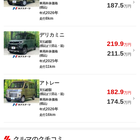
車両本体価格
187.5
万円
(税込)
2026年
年式
8km
走行
デリカミニ
支払総額
219.9
万円
(税込)(リ済込・追)
車両本体価格
211.5
万円
(税込)
2025年
年式
11km
走行
アトレー
支払総額
182.9
万円
(税込)(リ済込・追)
車両本体価格
174.5
万円
(税込)
2026年
年式
16km
走行
クルマのクチコミ