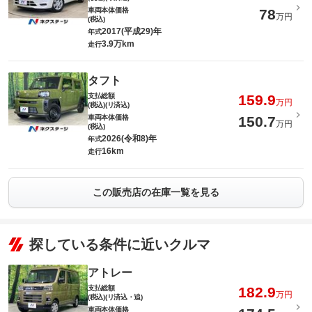
車両本体価格
78
万円
(税込)
2017(平成29)年
年式
3.9万km
走行
タフト
支払総額
159.9
万円
(税込)(リ済込)
車両本体価格
150.7
万円
(税込)
2026(令和8)年
年式
16km
走行
この販売店の在庫一覧を見る
探している条件に近いクルマ
アトレー
支払総額
182.9
万円
(税込)(リ済込・追)
車両本体価格