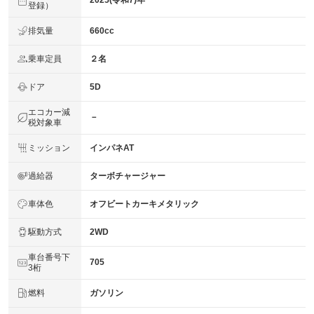
2025(令和7)年
登録）
排気量
660cc
乗車定員
２名
ドア
5D
エコカー減
－
税対象車
ミッション
インパネAT
過給器
ターボチャージャー
車体色
オフビートカーキメタリック
駆動方式
2WD
車台番号下
705
3桁
燃料
ガソリン