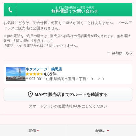
まずは在庫確認・見積り依頼
無料電話でお問い合わせ
お気軽にどうぞ。問合せ後に何度もご連絡が届くことはありません。 メールア
ドレスは販売店に公開されません。
※無料電話をご利用の場合は、販売店へお客様の電話番号が通知されます。無料電話
番号ご利用の際の注意点は
こちら
IP電話、ひかり電話からはご利用いただけません。
詳細はこちら
ネクステージ 鶴岡店
4.6
5件
【STEP1】
認証画面でグーネットを友だち追加してから「許可する」ボタンを押
〒997-0011 山形県鶴岡市宝田２丁目１０－２０
します
MAPで販売店までのルートを確認する
【STEP2】
トーク画面で
ボタンをタップして問い合わせを
完了してください。
スマートフォンの位置情報をONにしてください
こちら
装備
販売店