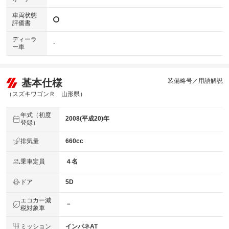
車両状態
評価書
ディーラ
-
ー車
基本仕様
装備略号／用語解説
（スズキワゴンＲ 山形県）
年式（初度
2008(平成20)年
登録）
排気量
660cc
乗車定員
４名
ドア
5D
エコカー減
－
税対象車
ミッション
インパネAT