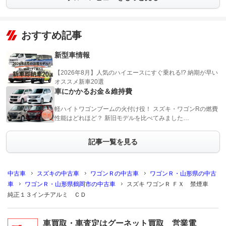
おすすめ記事
新型車情報
【2026年8月】人気のハイエースにすぐ乗れる!? 納期が早い
オススメ新車20選
車にかかるお金＆維持費
軽ハイトワゴンブームの火付け役！ スズキ・ワゴンRの燃費
性能はどれほど？ 新旧モデルを比べてみました…
記事一覧を見る
中古車
スズキの中古車
ワゴンＲの中古車
ワゴンＲ・山形県の中古
車
ワゴンＲ・山形県鶴岡市の中古車
スズキ ワゴンＲ ＦＸ 禁煙車
純正１３インチアルミ ＣＤ
車買取・車査定はグーネット買取 営業電