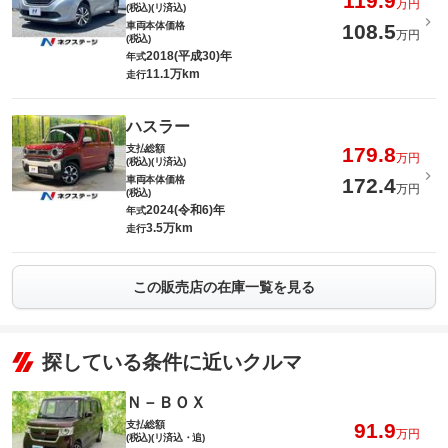
119.9
万円
(税込)(リ済込)
車両本体価格
108.5
万円
(税込)
2018(平成30)年
年式
11.1万km
走行
ハスラー
支払総額
179.8
万円
(税込)(リ済込)
車両本体価格
172.4
万円
(税込)
2024(令和6)年
年式
3.5万km
走行
この販売店の在庫一覧を見る
探している条件に近いクルマ
Ｎ－ＢＯＸ
支払総額
91.9
万円
(税込)(リ済込・追)