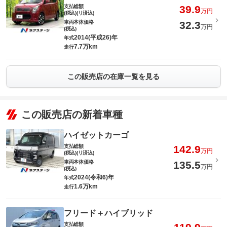
支払総額
39.9
万円
(税込)(リ済込)
車両本体価格
32.3
万円
(税込)
2014(平成26)年
年式
7.7万km
走行
この販売店の在庫一覧を見る
この販売店の新着車種
ハイゼットカーゴ
支払総額
142.9
万円
(税込)(リ済込)
車両本体価格
135.5
万円
(税込)
2024(令和6)年
年式
1.6万km
走行
フリード＋ハイブリッド
支払総額