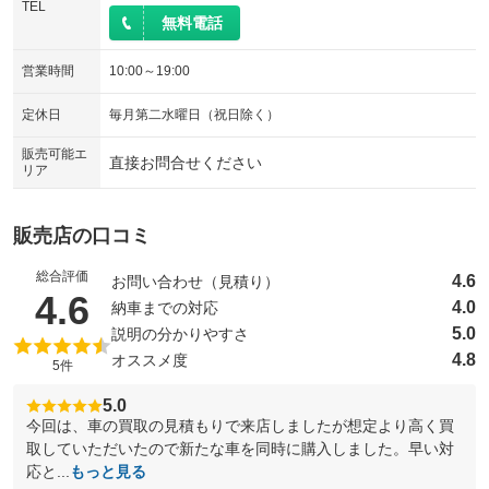
TEL
無料電話
営業時間
10:00～19:00
定休日
毎月第二水曜日（祝日除く）
販売可能エ
直接お問合せください
リア
販売店の口コミ
総合評価
4.6
お問い合わせ（見積り）
（5点満点中）
4.6
4.0
納車までの対応
5.0
説明の分かりやすさ
4.8
オススメ度
5件
5.0
今回は、車の買取の見積もりで来店しましたが想定より高く買
取していただいたので新たな車を同時に購入しました。早い対
応と...
もっと見る