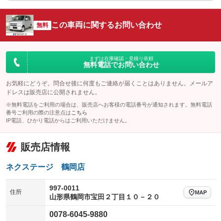
シートエアコン
全周囲カメラ
：装備なし
：装備なし
この車両に関するお問い合わせ
サイドカメラ
無料
ルーフレール
：装備なし
：装備なし
エアサスペンション
ヘッドライトウォッシャー
：装備なし
：装備なし
装備略号／用語解説
まずは在庫確認・見積り依頼
無料電話でお問い合わせ
お気軽にどうぞ。問合せ後に何度もご連絡が届くことはありません。メールア
ドレスは販売店に公開されません。
※無料電話をご利用の場合は、販売店へお客様の電話番号が通知されます。無料電話
番号ご利用の際の注意点は
こちら
IP電話、ひかり電話からはご利用いただけません。
販売店情報
ネクステージ 鶴岡店
997-0011
住所
MAP
山形県鶴岡市宝田２丁目１０－２０
0078-6045-9880