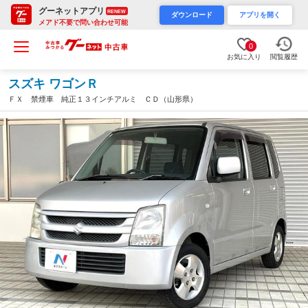
グーネットアプリ
RENEW
ダウンロード
アプリを開く
メアド不要で問い合わせ可能
0
お気に入り
閲覧履歴
スズキ ワゴンＲ
ＦＸ 禁煙車 純正１３インチアルミ ＣＤ（山形県）