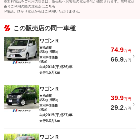
※無料電話をご利用の場合は、販売店へお客様の電話番号が通知されます。無料電話
番号ご利用の際の注意点は
こちら
IP電話、ひかり電話からはご利用いただけません。
この販売店の同一車種
ワゴンＲ
支払総額
74.9
万円
(税込)(リ済込)
車両本体価格
66.9
万円
(税込)
2014(平成26)年
年式
4.5万km
走行
ワゴンＲ
支払総額
39.9
万円
(税込)(リ済込)
車両本体価格
29.2
万円
(税込)
2015(平成27)年
年式
6.3万km
走行
ワゴンＲ