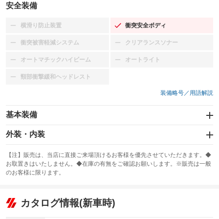
安全装備
横滑り防止装置
衝突安全ボディ
：装備なし
：装備あり
衝突被害軽減システム
クリアランスソナー
：装備なし
：装備なし
オートマチックハイビーム
オートライト
：装備なし
：装備なし
頸部衝撃緩和ヘッドレスト
：装備なし
装備略号／用語解説
基本装備
エアバッグ：運転席/助手席
外装・内装
：装備あり
スライドドア
カーナビ
：装備なし
：装備なし
【注】販売は、当店に直接ご来場頂けるお客様を優先させていただきます。◆
お取置きはいたしません。◆在庫の有無をご確認お願いします。※販売は一般
サンルーフ
ABS
TV
：装備なし
：装備なし
：装備なし
のお客様に限ります。
エアコン
Wエアコン
オーディオ：CDまたはCDチェンジャー／ミュージックプレイヤー接続
：装備あり
：装備なし
：装備あり
可
リフトアップ
パワーステアリング
カタログ情報(新車時)
：装備なし
：装備あり
ビジュアル
：装備なし
ダウンヒルアシストコントロール