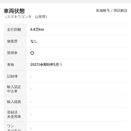
車両状態
装備略号／用語解説
（スズキワゴンＲ 山形県）
走行距離
6.8万km
修復歴
なし
禁煙車
車検
2027(令和9)年5月
?
記録簿
-
輸入認定
-
中古車
輸入経路
-
登録済
-
未使用車
ワン
-
オーナー