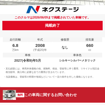
このクルマは2026/06/09まで掲載されていた車輛です。
掲載終了
走行距離
年式
修復歴
排気量
6.8
2008
660
なし
万km
(平成20)年
cc
車検
車体色
2027(令和9)年5月
シルキーシルバーメタリック
支払総額には、車両本体価格の他、保険料、税金、登録等に伴う費用、リサイクル預託金
相当額等、購入時に必要な全ての費用が含まれています。
当該価格は、登録等の時期や地域などについて一定の条件を付した価格になります。
この車両に関するお問い合わせ
無料