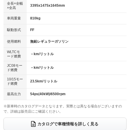
：装備なし
アルミホイール：13インチ
全長×全幅
：装備あり
3395x1475x1645mm
×全高
パワーウィンドウ
盗難防止システム
：装備あり
：装備あり
革シート
ハーフレザーシート
：装備なし
：装備なし
車両重量
810kg
アイドリングストップ
ドライブレコーダー
：装備なし
：装備なし
キーレス
LEDヘッドランプ
：装備あり
：装備なし
USB入力端子
Bluetooth接続
駆動形式
FF
：装備あり
：装備なし
HID(キセノンライト)
ポータブルナビ
：装備なし
：装備なし
100V電源
クリーンディーゼル
使用燃料
無鉛レギュラーガソリン
：装備なし
：装備なし
バックカメラ
ETC
：装備なし
：装備なし
センターデフロック
：装備なし
WLTCモ
エアロ
スマートキー
－km/リットル
：装備なし
：装備なし
ード燃費
レンタカーアップ
展示・試乗車
：装備なし
：装備なし
ローダウン
ランフラットタイヤ
：装備なし
：装備なし
JC08モー
－km/リットル
ド燃費
電動格納ミラー
：装備あり
パワーシート
3列シート
：装備なし
：装備なし
10/15モー
装備略号／用語解説
23.5km/リットル
ド燃費
ベンチシート
フルフラットシート
：装備なし
：装備なし
チップアップシート
オットマン
最高出力
54ps(40kW)/6500rpm
：装備なし
：装備なし
電動格納サードシート
シートヒーター
：装備なし
：装備なし
※新車時のカタログデータとなります。実際とは異なる場合がございますの
で、詳細は販売店にご確認ください。
ウォークスルー
後席モニター
：装備なし
：装備なし
カタログで車種情報を詳しく見る
電動リアゲート
フロントカメラ
：装備なし
：装備なし