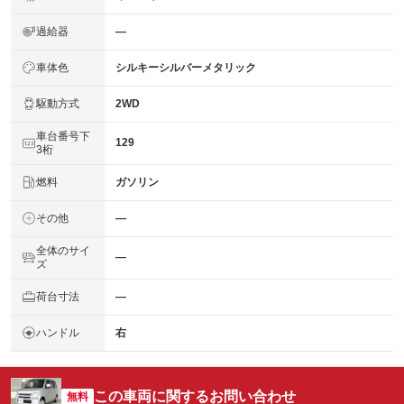
過給器
―
車体色
シルキーシルバーメタリック
駆動方式
2WD
車台番号下
129
3桁
燃料
ガソリン
その他
―
全体のサイ
―
ズ
荷台寸法
―
ハンドル
右
この車両に関するお問い合わせ
無料