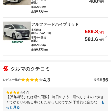
488
万円
(税込)
2021年
年式
6.1万km
走行
アルファードハイブリッド
支払総額
589.8
万円
(税込)(リ済込・追)
車両本体価格
581.6
万円
(税込)
2025年
年式
0.7万km
走行
クルマのクチコミ
4.3
96
レビュー総合
投稿数
4.4
【所有期間または運転回数】 毎日のように運転しますので大き
くてゆとりのある車にしたかったのですが 予算的に合わな...
も
っと見る