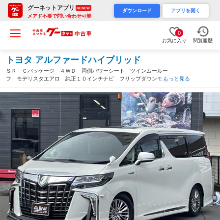
グーネットアプリ
RENEW
ダウンロード
アプリを開く
メアド不要で問い合わせ可能
0
お気に入り
閲覧履歴
トヨタ アルファードハイブリッド
ＳＲ Ｃパッケージ ４ＷＤ 両側パワーシート ツインムールー
フ モデリスタエアロ 純正１０インチナビ フリップダウンモニ
もっと見る
ター エグゼクティブパワーシート レザーシート オットマン
革巻きステアリング シートヒーター（福島県）