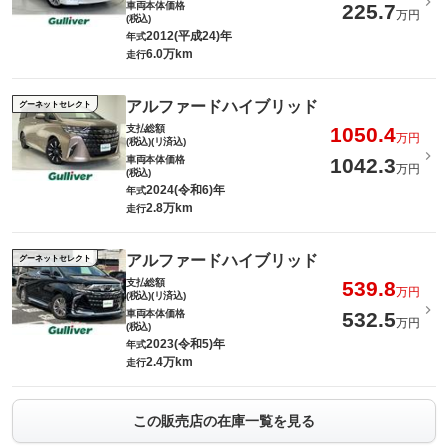
車両本体価格
225.7
万円
(税込)
2012(平成24)年
年式
6.0万km
走行
アルファードハイブリッド
グーネットセレクト
支払総額
1050.4
万円
(税込)(リ済込)
車両本体価格
1042.3
万円
(税込)
2024(令和6)年
年式
2.8万km
走行
アルファードハイブリッド
グーネットセレクト
支払総額
539.8
万円
(税込)(リ済込)
車両本体価格
532.5
万円
(税込)
2023(令和5)年
年式
2.4万km
走行
この販売店の在庫一覧を見る