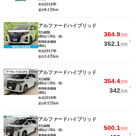
2018年
年式
8.1万km
走行
アルファードハイブリッド
支払総額
364.9
万円
(税込)(リ済込・追)
車両本体価格
352.1
万円
(税込)
2017年
年式
3.4万km
走行
アルファードハイブリッド
グーネットセレクト
支払総額
354.4
万円
(税込)(リ済込・追)
車両本体価格
342
万円
(税込)
2018年
年式
8.5万km
走行
アルファードハイブリッド
支払総額
500.1
万円
(税込)(リ済込・追)
車両本体価格