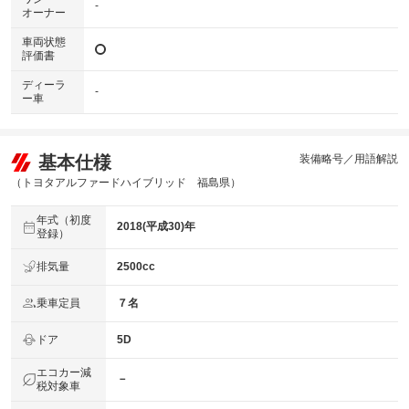
-
オーナー
車両状態
評価書
ディーラ
-
ー車
基本仕様
装備略号／用語解説
（トヨタアルファードハイブリッド 福島県）
年式（初度
2018(平成30)年
登録）
排気量
2500cc
乗車定員
７名
ドア
5D
エコカー減
－
税対象車