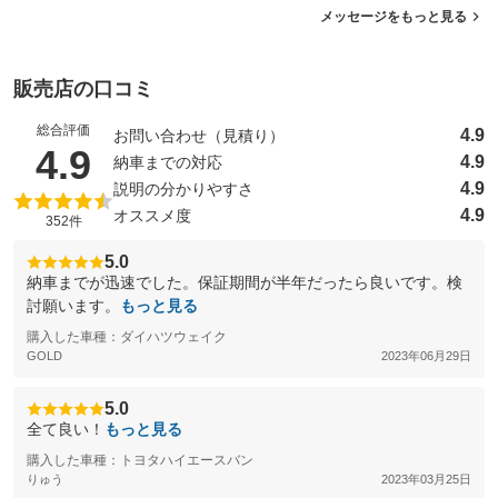
メッセージをもっと見る
販売店の口コミ
総合評価
4.9
お問い合わせ（見積り）
（5点満点中）
4.9
4.9
納車までの対応
4.9
説明の分かりやすさ
4.9
オススメ度
352件
5.0
納車までが迅速でした。保証期間が半年だったら良いです。検
討願います。
もっと見る
購入した車種：ダイハツウェイク
GOLD
2023年06月29日
5.0
全て良い！
もっと見る
購入した車種：トヨタハイエースバン
りゅう
2023年03月25日