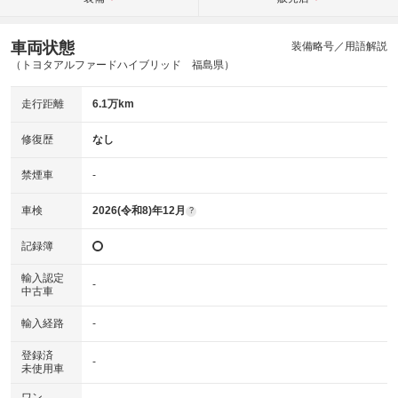
車両状態
装備略号／用語解説
（トヨタアルファードハイブリッド 福島県）
走行距離
6.1万km
修復歴
なし
禁煙車
-
車検
2026(令和8)年12月
?
記録簿
輸入認定
-
中古車
輸入経路
-
登録済
-
未使用車
ワン