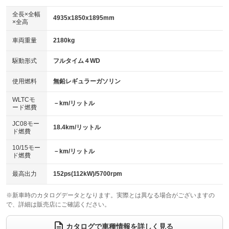
ダウンヒルアシストコントロール
アルミホイール：17インチ
：装備なし
：装備あり
全長×全幅
4935x1850x1895mm
×全高
パワーウィンドウ
盗難防止システム
革シート
ハーフレザーシート
：装備あり
：装備あり
：装備あり
：装備なし
車両重量
2180kg
アイドリングストップ
ドライブレコーダー
キーレス
LEDヘッドランプ
：装備なし
：装備あり
：装備あり
：装備あり
USB入力端子
Bluetooth接続
駆動形式
フルタイム４WD
HID(キセノンライト)
ポータブルナビ
：装備なし
：装備あり
：装備なし
：装備なし
100V電源
クリーンディーゼル
バックカメラ
ETC2.0
使用燃料
無鉛レギュラーガソリン
：装備あり
：装備なし
：装備あり
：装備あり
センターデフロック
エアロ
スマートキー
：装備なし
WLTCモ
：装備あり
：装備あり
－km/リットル
ード燃費
レンタカーアップ
展示・試乗車
ローダウン
ランフラットタイヤ
：装備なし
：装備なし
：装備あり
：装備なし
JC08モー
18.4km/リットル
ド燃費
電動格納ミラー
パワーシート
3列シート
：装備なし
：装備あり
：装備あり
10/15モー
装備略号／用語解説
－km/リットル
ベンチシート
フルフラットシート
ド燃費
：装備なし
：装備なし
チップアップシート
オットマン
：装備なし
：装備あり
最高出力
152ps(112kW)/5700rpm
電動格納サードシート
シートヒーター
：装備なし
：装備あり
※新車時のカタログデータとなります。実際とは異なる場合がございますの
で、詳細は販売店にご確認ください。
ウォークスルー
後席モニター
：装備あり
：装備あり
電動リアゲート
フロントカメラ
カタログで車種情報を詳しく見る
：装備あり
：装備なし