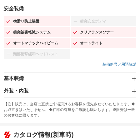
安全装備
横滑り防止装置
衝突安全ボディ
：装備あり
：装備なし
衝突被害軽減システム
クリアランスソナー
：装備あり
：装備あり
オートマチックハイビーム
オートライト
：装備あり
：装備あり
頸部衝撃緩和ヘッドレスト
：装備なし
装備略号／用語解説
基本装備
エアバッグ：運転席/助手席/サイド
外装・内装
：装備あり
スライドドア：両面電動
カーナビ：SDナビ
：装備あり
：装備あり
【注】販売は、当店に直接ご来場頂けるお客様を優先させていただきます。◆
お取置きはいたしません。◆在庫の有無をご確認お願いします。※販売は一般
サンルーフ
ABS
TV：フルセグ
：装備あり
：装備あり
：装備あり
のお客様に限ります。
エアコン
Wエアコン
オーディオ
：装備あり
：装備あり
：装備なし
リフトアップ
パワーステアリング
カタログ情報(新車時)
ビジュアル：-／DVD再生
：装備なし
：装備あり
：装備あり