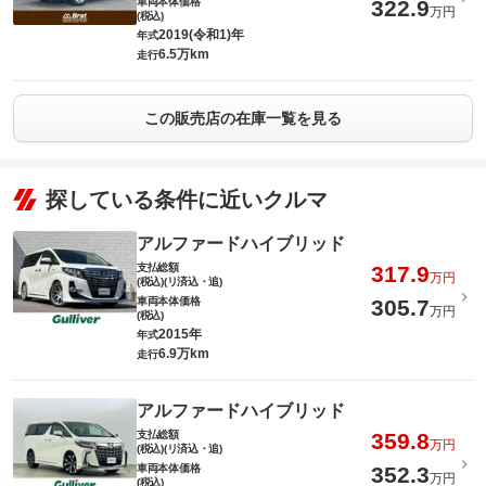
車両本体価格
322.9
万円
(税込)
2019(令和1)年
年式
6.5万km
走行
この販売店の在庫一覧を見る
探している条件に近いクルマ
アルファードハイブリッド
支払総額
317.9
万円
(税込)(リ済込・追)
車両本体価格
305.7
万円
(税込)
2015年
年式
6.9万km
走行
アルファードハイブリッド
支払総額
359.8
万円
(税込)(リ済込・追)
車両本体価格
352.3
万円
(税込)