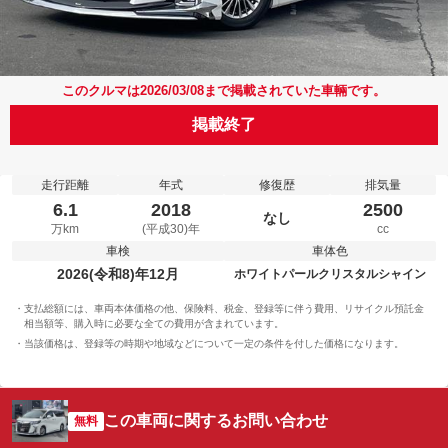
このクルマは2026/03/08まで掲載されていた車輛です。
掲載終了
走行距離
年式
修復歴
排気量
6.1
2018
2500
なし
万km
(平成30)年
cc
車検
車体色
2026(令和8)年12月
ホワイトパールクリスタルシャイン
支払総額には、車両本体価格の他、保険料、税金、登録等に伴う費用、リサイクル預託金
相当額等、購入時に必要な全ての費用が含まれています。
当該価格は、登録等の時期や地域などについて一定の条件を付した価格になります。
この車両に関するお問い合わせ
無料