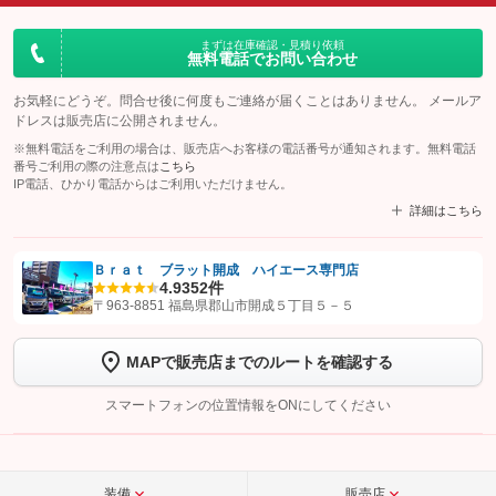
まずは在庫確認・見積り依頼
無料電話でお問い合わせ
お気軽にどうぞ。問合せ後に何度もご連絡が届くことはありません。 メールア
ドレスは販売店に公開されません。
※無料電話をご利用の場合は、販売店へお客様の電話番号が通知されます。無料電話
番号ご利用の際の注意点は
こちら
IP電話、ひかり電話からはご利用いただけません。
詳細はこちら
Ｂｒａｔ ブラット開成 ハイエース専門店
4.9
352件
【STEP1】
認証画面でグーネットを友だち追加してから「許可する」ボタンを押
〒963-8851 福島県郡山市開成５丁目５－５
します
MAPで販売店までのルートを確認する
【STEP2】
トーク画面で
ボタンをタップして問い合わせを
完了してください。
スマートフォンの位置情報をONにしてください
こちら
装備
販売店