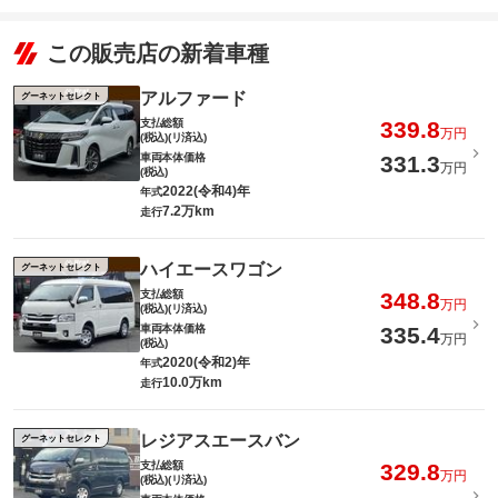
この販売店の新着車種
アルファード
グーネットセレクト
支払総額
339.8
万円
(税込)(リ済込)
車両本体価格
331.3
万円
(税込)
2022(令和4)年
年式
7.2万km
走行
ハイエースワゴン
グーネットセレクト
支払総額
348.8
万円
(税込)(リ済込)
車両本体価格
335.4
万円
(税込)
2020(令和2)年
年式
10.0万km
走行
レジアスエースバン
グーネットセレクト
支払総額
329.8
万円
(税込)(リ済込)