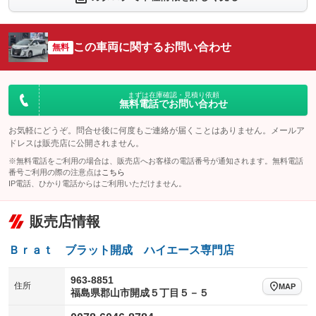
シートエアコン
全周囲カメラ
：装備なし
：装備なし
サイドカメラ
ルーフレール
この車両に関するお問い合わせ
：装備あり
無料
：装備なし
エアサスペンション
ヘッドライトウォッシャー
：装備なし
：装備なし
装備略号／用語解説
まずは在庫確認・見積り依頼
無料電話でお問い合わせ
お気軽にどうぞ。問合せ後に何度もご連絡が届くことはありません。メールア
ドレスは販売店に公開されません。
※無料電話をご利用の場合は、販売店へお客様の電話番号が通知されます。無料電話
番号ご利用の際の注意点は
こちら
IP電話、ひかり電話からはご利用いただけません。
販売店情報
Ｂｒａｔ ブラット開成 ハイエース専門店
963-8851
住所
MAP
福島県郡山市開成５丁目５－５