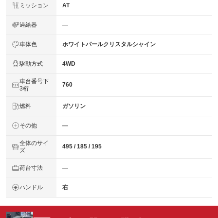
ミッション
AT
過給器
―
車体色
ホワイトパールクリスタルシャイン
駆動方式
4WD
車台番号下
760
3桁
燃料
ガソリン
その他
―
全体のサイ
495 / 185 / 195
ズ
荷台寸法
―
ハンドル
右