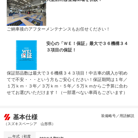
車両本体価格
上限金額
車両本体価格の５０％まで
免責金
無し
ご納車後のアフターメンテナンスもお任せください！
保証修理
全国のＷＥＣＡＲＳで修理受付可能です。詳細はスタッフ
受付先
までお気軽にお問い合わせ下さい。
整備付 法定12ヶ月または法定24ヶ月点検整備付
安心の「ＷＥ！保証」最大で３６機構３４
法定整備
※車検なし・車検整備付の場合は法定24ヶ月点検整備付
３項目の保証！
※商用車は6ヶ月または12ヶ月点検整備付
法定整備
ご契約からご納車までの間に法定点検を実施致します。支
について
払総額に整備代金が含まれ点検記録簿を発行致します。
保証部品数は最大で３６機構３４３項目！中古車の購入が初め
てで不安・・・という方もご安心ください！保証期間は１年／
１万ｋｍ・３年／３万ｋｍ・５年／５万ｋｍからご予算に合わ
せてお選びいただけます！（一部選べない車両もございます）
基本仕様
装備略号／用語解説
（スズキスペーシア 山形県）
年式（初度