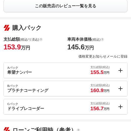
この販売店のレビュー一覧を見る
購入パック
支払総額
車両本体価格
(税込/リ済込)
(税込)
153.9
145.6
万円
万円
価格変更お知らせメールに登録
支払総額(税込)
Aパック
155.5
希望ナンバー
万円
内：オプシ
1.6
ョン価格
支払総額(税込)
Bパック
万円
160.9
(税込)
プラチナコーティング
万円
車両本体価
145.6
万円
内：オプシ
格
7
ョン価格
支払総額(税込)
Cパック
万円
156.7
(税込)
ドライブレコーダー
万円
車両本体価
145.6
万円
内：オプシ
格
2.8
ョン価格
万円
(税込)
パック内容
ローンご利用時（参考）