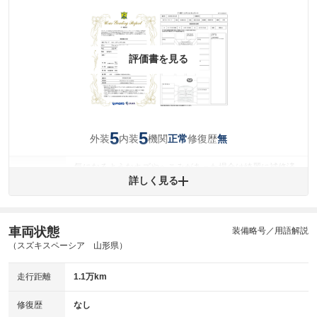
評価書を見る
5
5
外装
内装
機関
修復歴
正常
無
気になるようなキズやへこみがあった場合は綺麗に補修済
みですが、 小さなキズやヘコミが残っている場合もありま
詳しく見る
外装
す。
(車両外装)
キズ・へこみについて問い合わせる
内装
車両状態
装備略号／用語解説
気になる汚れ等がない綺麗な室内を保っています。
(内装状態)
（スズキスペーシア 山形県）
主要機関に不具合はありません。
機関
走行距離
1.1万km
詳細は鑑定書をご確認ください。
修復歴
修復歴
なし