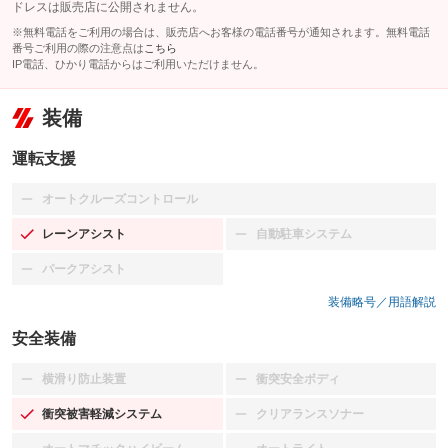
ドレスは販売店に公開されません。
※無料電話をご利用の場合は、販売店へお客様の電話番号が通知されます。無料電話
番号ご利用の際の注意点は
こちら
IP電話、ひかり電話からはご利用いただけません。
装備
運転支援
オートクルーズコントロール
：装備なし
レーンアシスト
自動駐車システム
：装備あり
：装備なし
パークアシスト
：装備なし
装備略号／用語解説
安全装備
横滑り防止装置
衝突安全ボディ
：装備なし
：装備なし
衝突被害軽減システム
クリアランスソナー
：装備あり
：装備なし