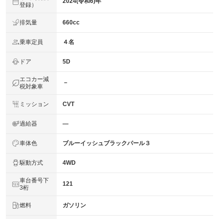
2024(令和6)年
登録）
排気量
660cc
乗車定員
４名
ドア
5D
エコカー減
－
税対象車
ミッション
CVT
過給器
―
車体色
ブルーイッシュブラックパール３
駆動方式
4WD
車台番号下
121
3桁
燃料
ガソリン