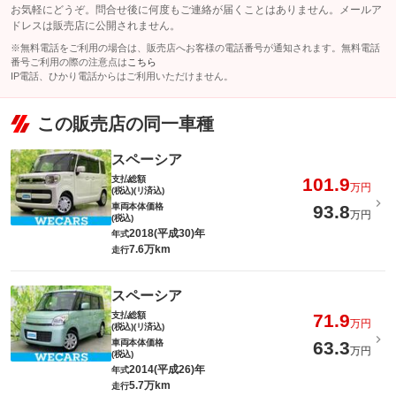
お気軽にどうぞ。問合せ後に何度もご連絡が届くことはありません。メールア
ドレスは販売店に公開されません。
※無料電話をご利用の場合は、販売店へお客様の電話番号が通知されます。無料電話
番号ご利用の際の注意点は
こちら
IP電話、ひかり電話からはご利用いただけません。
この販売店の同一車種
スペーシア
支払総額
101.9
万円
(税込)(リ済込)
車両本体価格
93.8
万円
(税込)
2018(平成30)年
年式
7.6万km
走行
スペーシア
支払総額
71.9
万円
(税込)(リ済込)
車両本体価格
63.3
万円
(税込)
2014(平成26)年
年式
5.7万km
走行