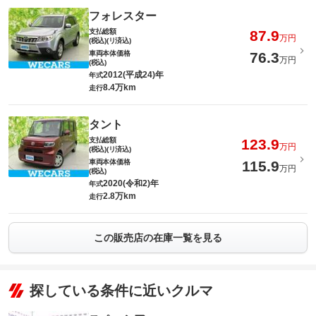
フォレスター
支払総額
87.9
万円
(税込)(リ済込)
車両本体価格
76.3
万円
(税込)
2012(平成24)年
年式
8.4万km
走行
タント
支払総額
123.9
万円
(税込)(リ済込)
車両本体価格
115.9
万円
(税込)
2020(令和2)年
年式
2.8万km
走行
この販売店の在庫一覧を見る
探している条件に近いクルマ