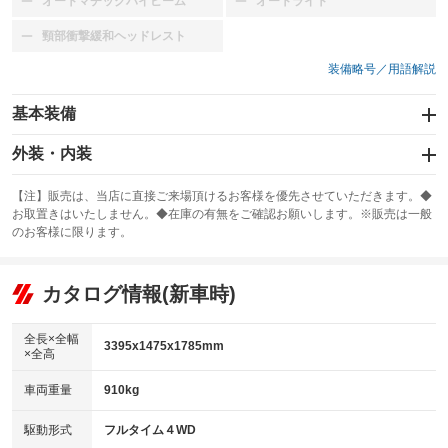
オートマチックハイビーム
オートライト
：装備なし
：装備なし
頸部衝撃緩和ヘッドレスト
：装備なし
装備略号／用語解説
基本装備
エアバッグ：運転席/助手席
外装・内装
：装備あり
スライドドア
カーナビ：ナビ
：装備なし
：装備あり
【注】販売は、当店に直接ご来場頂けるお客様を優先させていただきます。◆
お取置きはいたしません。◆在庫の有無をご確認お願いします。※販売は一般
サンルーフ
ABS
TV
：装備なし
：装備なし
：装備なし
のお客様に限ります。
エアコン
Wエアコン
オーディオ
：装備あり
：装備なし
：装備なし
リフトアップ
パワーステアリング
カタログ情報(新車時)
ビジュアル
：装備なし
：装備あり
：装備なし
ダウンヒルアシストコントロール
アルミホイール
：装備なし
：装備なし
全長×全幅
3395x1475x1785mm
×全高
パワーウィンドウ
盗難防止システム
革シート
ハーフレザーシート
：装備あり
：装備なし
：装備なし
：装備なし
車両重量
910kg
アイドリングストップ
ドライブレコーダー
キーレス
LEDヘッドランプ
：装備あり
：装備なし
：装備なし
：装備なし
USB入力端子
Bluetooth接続
駆動形式
フルタイム４WD
HID(キセノンライト)
ポータブルナビ
：装備なし
：装備なし
：装備なし
：装備なし