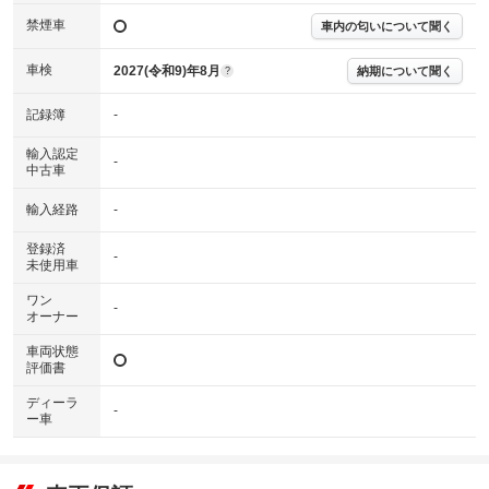
※グー鑑定は保証サービスではございません。購入時は必ず現車をご確認
禁煙車
下さい。
車内の匂いについて聞く
※実際にお渡しするコンディションチェックシートにつきましては、形式
および表示項目が異なる場合がございます。
車検
2027(令和9)年8月
納期について聞く
?
※グー鑑定の評価はあくまでも記載している鑑定日の鑑定結果となりま
す。車両情報等の詳細は各販売店へお問い合わせ下さい。
記録簿
-
輸入認定
-
中古車
輸入経路
-
登録済
-
未使用車
ワン
-
オーナー
車両状態
評価書
ディーラ
-
ー車