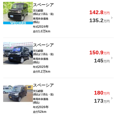
スペーシア
支払総額
142.8
万円
(税込)(リ済込・追)
車両本体価格
135.2
万円
(税込)
2024年
年式
1.0万km
走行
スペーシア
支払総額
150.9
万円
(税込)(リ済込・追)
車両本体価格
145
万円
(税込)
2025年
年式
0.2万km
走行
スペーシア
支払総額
180
万円
(税込)(リ済込・追)
車両本体価格
173
万円
(税込)
2026年
年式
52km
走行