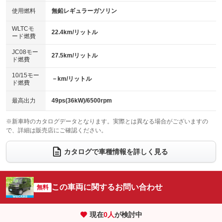
100V電源
クリーンディーゼル
バックカメラ
ETC
使用燃料
無鉛レギュラーガソリン
：装備なし
：装備なし
：装備なし
：装備なし
センターデフロック
エアロ
スマートキー
：装備なし
WLTCモ
：装備なし
：装備なし
22.4km/リットル
ード燃費
レンタカーアップ
展示・試乗車
ローダウン
ランフラットタイヤ
：装備なし
：装備なし
：装備なし
：装備なし
JC08モー
27.5km/リットル
ド燃費
電動格納ミラー
パワーシート
3列シート
：装備なし
：装備なし
：装備なし
10/15モー
装備略号／用語解説
－km/リットル
ベンチシート
フルフラットシート
ド燃費
：装備なし
：装備なし
チップアップシート
オットマン
：装備なし
：装備なし
最高出力
49ps(36kW)/6500rpm
電動格納サードシート
シートヒーター
：装備なし
：装備なし
※新車時のカタログデータとなります。実際とは異なる場合がございますの
で、詳細は販売店にご確認ください。
ウォークスルー
後席モニター
：装備なし
：装備なし
電動リアゲート
フロントカメラ
カタログで車種情報を詳しく見る
：装備なし
：装備なし
シートエアコン
全周囲カメラ
：装備なし
：装備なし
サイドカメラ
ルーフレール
この車両に関するお問い合わせ
：装備なし
無料
：装備なし
エアサスペンション
ヘッドライトウォッシャー
：装備なし
：装備なし
現在
0
人
が検討中
装備略号／用語解説