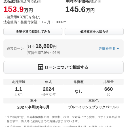
支払総額
車両本体価格
(税込/リ済込)
(税込)
153.9
145.6
万円
万円
（諸費用8.3万円を含む）
法定整備：
整備付
保証：
1ヶ月・1000km
希望予算で相談してみる
価格変更をお知らせ
16,600
月々
円
通常ローン
詳細を見る
実質年率7.9%・96回
ローンについて相談する
走行距離
年式
修復歴
排気量
1.1
2024
660
なし
万km
(令和6)年
cc
車検
車体色
2027(令和9)年8月
ブルーイッシュブラックパール３
支払総額には、車両本体価格の他、保険料、税金、登録等に伴う費用、リサイクル預託金
相当額等、購入時に必要な全ての費用が含まれています。
当該価格は、登録等の時期や地域などについて一定の条件を付した価格になります。