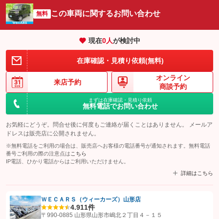
この車両に関するお問い合わせ
無料
現在
0
人
が検討中
在庫確認・見積り依頼(無料)
オンライン
来店予約
商談予約
まずは在庫確認・見積り依頼
無料電話でお問い合わせ
お気軽にどうぞ。問合せ後に何度もご連絡が届くことはありません。 メールア
ドレスは販売店に公開されません。
※無料電話をご利用の場合は、販売店へお客様の電話番号が通知されます。無料電話
番号ご利用の際の注意点は
こちら
IP電話、ひかり電話からはご利用いただけません。
詳細はこちら
ＷＥＣＡＲＳ（ウィーカーズ）山形店
4.9
11件
【STEP1】
認証画面でグーネットを友だち追加してから「許可する」ボタンを押
〒990-0885 山形県山形市嶋北２丁目４－１５