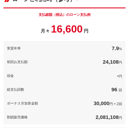
車両本体価
145.6
万円
ナンバープレートの番号を好きな番号に設定することができま
格
す！※一部取得出来ないナンバーもございます。※人気の数字等
は抽選になることがございます。
支払総額（税込）のローン支払例
パック内容
お車のボディーをガラス被膜でコーティングし高い撥水性と防汚
備考
－
16,600
性が持続！※表示価格は普通車ＬＬサイズの価格です。他サイズ
月々
円
パック内容
の価格については下記の通りです。軽自動車３９，９００円、普
通車５９，９００円
このパックの見積もり依頼（無料）
煽り運転などが心配な昨今、必須の装備となってきているドライ
ブレコーダー！工賃込みで表示の価格から装着可能です。※ご希
備考
－
7.9
実質年率
%
望の機種がある場合、追加費用がかかります。ご了承ください。
備考
－
24,108
このパックの見積もり依頼（無料）
初回お支払額
円
このパックの見積もり依頼（無料）
-
頭金
円
96
総支払回数
回
30,000
ボーナス月加算金額
円 × 2回
2,081,108
割賦販売価格
円