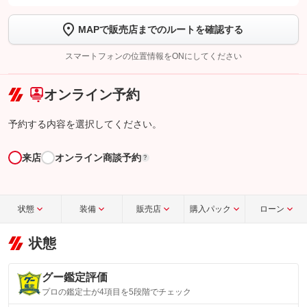
します
MAPで販売店までのルートを確認する
【STEP2】
トーク画面で
ボタンをタップして問い合わせを
完了してください。
スマートフォンの位置情報をONにしてください
こちら
オンライン予約
予約する内容を選択してください。
来店
オンライン商談予約
?
状態
装備
販売店
購入パック
ローン
状態
グー鑑定評価
プロの鑑定士が4項目を5段階でチェック