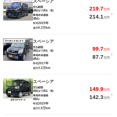
スペーシア
支払総額
219.7
万円
(税込)(リ済込・追)
車両本体価格
214.1
万円
(税込)
2025年
年式
0.3万km
走行
スペーシア
グーネットセレクト
支払総額
99.7
万円
(税込)(リ済込・追)
車両本体価格
87.7
万円
(税込)
2017年
年式
3.3万km
走行
スペーシア
支払総額
149.9
万円
(税込)(リ済込・追)
車両本体価格
142.3
万円
(税込)
2025年
年式
1.9万km
走行