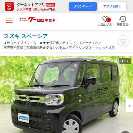
グーネットアプリ
RENEW
ダウンロード
アプリを開く
メアド不要で問い合わせ可能
0
お気に入り
閲覧履歴
スズキ スペーシア
４ＷＤハイブリッドＧ ★★★保証書／ディスプレイオーディオ／
衝突安全装置／車線逸脱防止支援システム／アイドリングストップ
もっと見る
／禁煙車／エアバッグ 運転席／エアバッグ 助手席／パワーウイ
ンドウ／エンジンスタートボタン（山形県）
1
/67