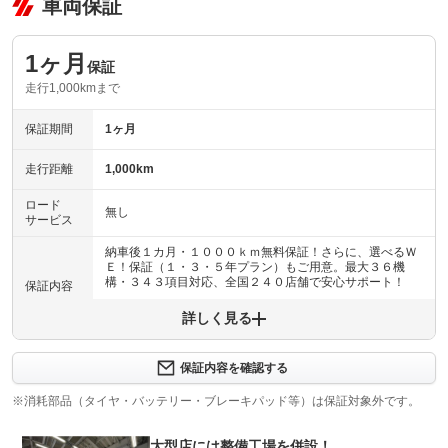
車両保証
1ヶ月
保証
走行1,000kmまで
保証期間
1ヶ月
走行距離
1,000km
ロード
無し
サービス
納車後１カ月・１０００ｋｍ無料保証！さらに、選べるＷ
Ｅ！保証（１・３・５年プラン）もご用意。最大３６機
構・３４３項目対応、全国２４０店舗で安心サポート！
保証内容
詳しく見る
保証内容について問い合わせる
納車後１ヶ月・１０００ｋｍ以内は３６機構・３４３項目
保証項目
を保証いたします。詳しくは販売店までお問い合わせ下さ
保証内容を確認する
い。
※消耗部品（タイヤ・バッテリー・ブレーキパッド等）は保証対象外です。
修理回数
無制限
大型店には整備工場を併設！