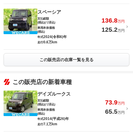
スペーシア
支払総額
136.8
万円
(税込)(リ済込)
車両本体価格
125.2
万円
(税込)
2024(令和6)年
年式
0.6万km
走行
この販売店の在庫一覧を見る
この販売店の新着車種
デイズルークス
支払総額
73.9
万円
(税込)(リ済込)
車両本体価格
65.5
万円
(税込)
2014(平成26)年
年式
7.1万km
走行