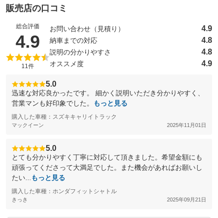
販売店の口コミ
総合評価
4.9
お問い合わせ（見積り）
（5点満点中）
4.9
4.8
納車までの対応
4.8
説明の分かりやすさ
4.9
オススメ度
11件
5.0
迅速な対応良かったです。 細かく説明いただき分かりやすく、
営業マンも好印象でした。
もっと見る
購入した車種：スズキキャリイトラック
マックイーン
2025年11月01日
5.0
とても分かりやすく丁寧に対応して頂きました。希望金額にも
頑張ってくださって大満足でした。また機会があればお願いし
たい...
もっと見る
購入した車種：ホンダフィットシャトル
きっき
2025年09月21日