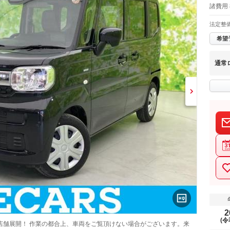
諸費用 
法定整
希望
通常
2
(令
店舗展開！ 作業の都合上、車両をご覧頂けない場合がございます。来