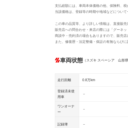
支払総額には、車両本体価格の他、保険料、税
当該価格は、登録等の時期や地域などについて
この車の品質等、より詳しい情報は、直接販売
販売店への問合わせ・来店の際には「グーネット中
商談中・売約済の場合もありますので、販売店
また、修復歴・法定整備・保証の有無ならびに
車両状態
（スズキ スペーシア 山形
走行距離
0.8万km
登録済未使
－
用車
ワンオーナ
－
ー
記録簿
－