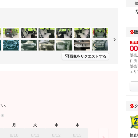
無料
00
販売
画像をリクエストする
住所
販売
エリ
さい。
約
月
火
水
木
8/10
8/11
8/12
8/13
検査