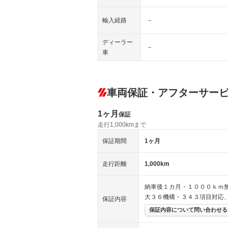
輸入経路
－
ディーラー
－
車
車両保証・アフターサー
1ヶ月
保証
走行1,000kmまで
保証期間
1ヶ月
走行距離
1,000km
納車後１カ月・１０００ｋｍ
大３６機構・３４３項目対応
保証内容
保証内容について問い合わせる