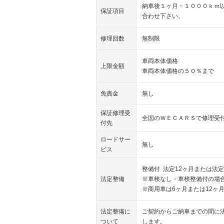
納車後１ヶ月・１０００ｋｍ
保証項目
合わせ下さい。
修理回数
無制限
車両本体価格
上限金額
車両本体価格の５０％まで
免責金
無し
保証修理受
全国のＷＥＣＡＲＳで修理受
付先
ロードサー
無し
ビス
整備付 法定12ヶ月または法定
法定整備
※車検なし・車検整備付の場合
※商用車は6ヶ月または12ヶ
法定整備に
ご契約からご納車までの間に
ついて
します。