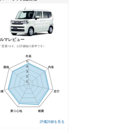
ルマレビュー
「普通=3.0」が評価軸の基準です）
外装
外装
5
5
4
4
価格
価格
内装
内装
3
3
2
2
1
1
装備
装備
走行
走行
乗り心地
乗り心地
燃費
燃費
評価詳細を見る