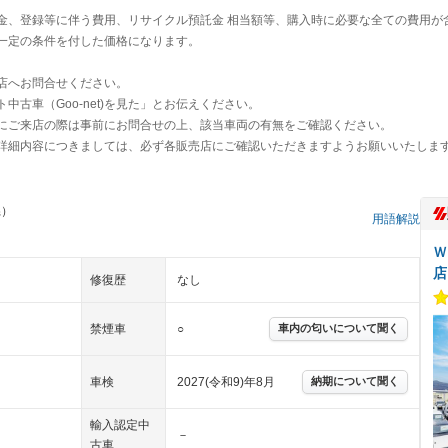
金、登録等に伴う費用、リサイクル預託金 相当額等、購入時に必要な全ての費用が
一定の条件を付した価格になります。
店へお問合せください。
古車（Goo-net)を見た」とお伝えください。
にご来店の際は事前にお問合せの上、該当車両の有無をご確認ください。
詳細内容につきましては、必ず各販売店にご確認いただきますようお願いいたしま
県）
用語解説
Ｗ
店
修復歴
なし
禁煙車
○
車内の匂いについて聞く
車検
2027(令和9)年8月
納期について聞く
輸入認定中
－
古車