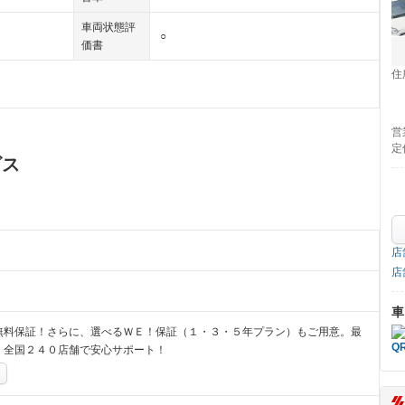
車両状態評
○
価書
住
営
定
ビス
店
店
車
無料保証！さらに、選べるＷＥ！保証（１・３・５年プラン）もご用意。最
、全国２４０店舗で安心サポート！