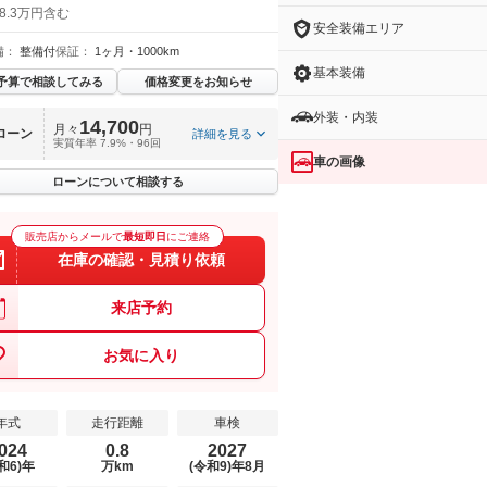
8.3万円含む
安全装備エリア
備：
整備付
保証：
1ヶ月・1000km
基本装備
予算で相談してみる
価格変更をお知らせ
外装・内装
14,700
月々
円
ローン
詳細を見る
実質年率 7.9%・96回
車の画像
ローンについて相談する
販売店からメールで
最短即日
にご連絡
在庫の確認・見積り依頼
来店予約
お気に入り
年式
走行距離
車検
024
0.8
2027
和6)年
万km
(令和9)年8月