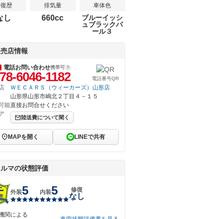
修復歴
排気量
車体色
なし
660cc
ブルーイッシ
ュブラックパ
ール３
販売店情報
電話お問い合わせ
携帯可
78-6046-1182
電話番号QR
店
ＷＥＣＡＲＳ（ウィーカーズ）山形店
山形県山形市嶋北２丁目４－１５
可能
直接お問合せください
ア
陸送費について聞く
MAPを開く
LINEで共有
クルマの状態評価
5
5
修復
外装
内装
なし
機関による