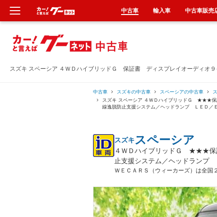
中古車
輸入車
中古車販売
新車
中古車
スズキ スペーシア ４ＷＤハイブリッドＧ 保証書 ディスプレイオーディオ
輸入車
中古車
スズキの中古車
スペーシアの中古車
スズキ スペーシア ４ＷＤハイブリッドＧ ★★★
線逸脱防止支援システム／ヘッドランプ ＬＥＤ／
クルマ買取
スペーシア
スズキ
カーリース
４ＷＤハイブリッドＧ ★★★保
止支援システム／ヘッドランプ 
タイヤ交換
ＷＥＣＡＲＳ（ウィーカーズ）は全国
整備工場
車検