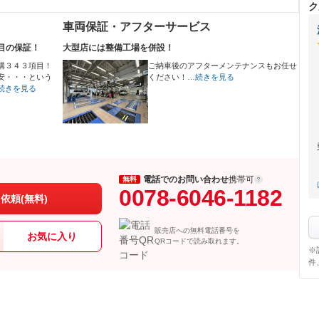
ク
車両保証・アフターサービス
目の保証！
大型店には整備工場を併設！
構３４３項目！
ご納車後のアフターメンテナンスもお任せ
安・・・という
ください！
…続きを見る
続きを見る
電話でのお問い合わせ
携帯可
無料
0078-6046-1182
依頼(無料)
販売店への無料電話番号を
お気に入り
QRコードで読み取れます。
※
件