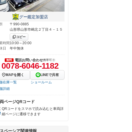
グー鑑定加盟店
所
〒990-0885
山形県山形市嶋北２丁目４－１５
コピー
業時間
10:00～20:00
休日
年中無休
電話お問い合わせ
無料
携帯可
0078-6046-1182
MAPを開く
LINEで共有
舗在庫一覧
ショールーム
舗詳細
両ページQRコード
QRコードをスマホで読み込むと車両詳
細ページに遷移できます
スペーシア関連情報