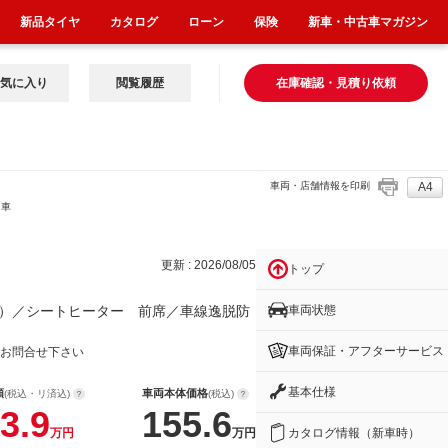
新品タイヤ
カタログ
ローン
保険
新車・中古車マガジン
気に入り
閲覧履歴
在庫確認・見積り依頼
車両・店舗情報を印刷
A4
／車
更新 : 2026/08/05
トップ
車両状態
）／シートヒーター 前席／車線逸脱防
車両保証・アフターサービス
お問合せ下さい
基本仕様
額
車両本体価格
(税込・リ済込)
(税込)
3.9
155.6
カタログ情報（新車時）
万円
万円