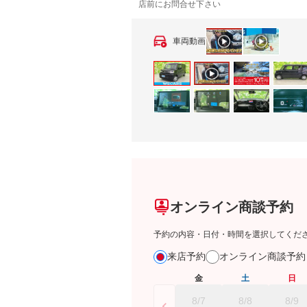
店前にお問合せ下さい
車両動画
オンライン商談予約
予約の内容・日付・時間を選択してくだ
来店予約
オンライン商談予
金
土
日
8/7
8/8
8/9