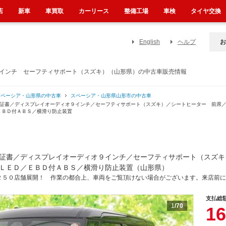
店
新車
車買取
カーリース
整備工場
車検
タイヤ交換
English
ヘルプ
お
９インチ セーフティサポート（スズキ）（山形県）の中古車販売情報
スペーシア・山形県の中古車
スペーシア・山形県山形市の中古車
保証書／ディスプレイオーディオ９インチ／セーフティサポート（スズキ）／シートヒーター 前席
ＥＢＤ付ＡＢＳ／横滑り防止装置
証書／ディスプレイオーディオ９インチ／セーフティサポート（スズキ
ＬＥＤ／ＥＢＤ付ＡＢＳ／横滑り防止装置（山形県）
２５０店舗展開！ 作業の都合上、車両をご覧頂けない場合がございます。来店前に
支払総
1
/70
16