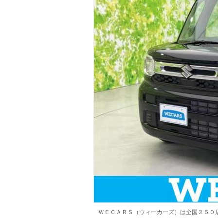
マガジン
車カタログ
自動車ローン
保険
レビュー
価格相場
教習所
用語集
ＷＥＣＡＲＳ（ウィーカーズ）は全国２５０