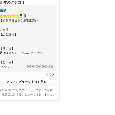
ルマのクチコミ
満足
5.0
【所有期間または運転回数】
１カ月
【総合評価】
【良い点】
乗り降りがらくであんぜんせい
【悪い点】
けいけい。
2019年09月09日投稿
特にない
クルマレビューをすべて見る
該当車種に対してのレビューです。表示物
、販売店に対するレビューではありません。