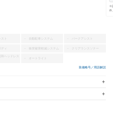
※
件
シスト
自動駐車システム
パークアシスト
－
－
ボディ
衝突被害軽減システム
クリアランスソナー
－
－
緩和ヘッドレス
オートライト
－
装備略号／用語解説
スライドドア
サンルーフ
－
－
Wエアコン
リフトアップ
－
－
TV
－
パワーステアリング
パワーウィンドウ