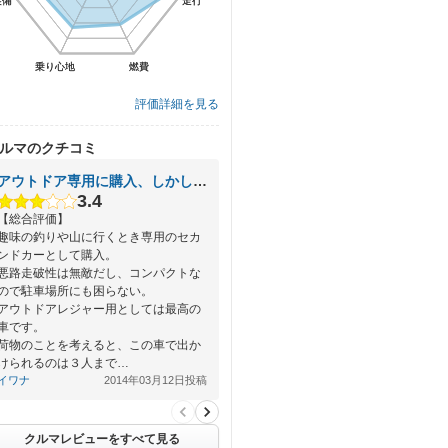
装備
装備
走行
走行
乗り心地
乗り心地
燃費
燃費
評価詳細を見る
ルマのクチコミ
アウトドア専用に購入、しかし日常使用も問題なし。
3.4
【総合評価】
趣味の釣りや山に行くとき専用のセカ
ンドカーとして購入。
悪路走破性は無敵だし、コンパクトな
ので駐車場所にも困らない。
アウトドアレジャー用としては最高の
車です。
荷物のことを考えると、この車で出か
けられるのは３人まで…
イワナ
2014年03月12日投稿
クルマレビューをすべて見る