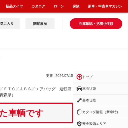
新品タイヤ
カタログ
ローン
保険
新車・中古車マガジン
気に入り
閲覧履歴
在庫確認・見積り依頼
ッグ
更新 : 2026/07/15
トップ
車両状態
／ＥＴＣ／ＡＢＳ／エアバッグ 運転席
青森県）
基本仕様
いた車輌です
カタログ情報（新車時）
安全装備エリア