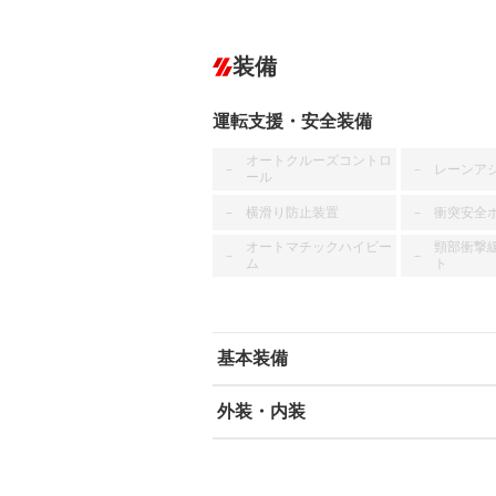
装備
運転支援・安全装備
オートクルーズコントロ
レーンア
－
－
ール
横滑り防止装置
衝突安全
－
－
オートマチックハイビー
頸部衝撃
－
－
ム
ト
基本装備
外装・内装
エアバッグ：運転席/助手席
ABS
エアコン
カーナビ
－
ダウンヒルアシストコントロール