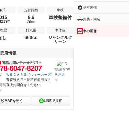
基本装備
年式
走行距離
車検
015
9.6
車検整備付
外装・内装
成27)年
万km
修復歴
排気量
車体色
車の画像
なし
660cc
ジャングルグ
リーン
販売店情報
電話お問い合わせ
携帯可
78-6047-8207
電話番号QR
店
ＷＥＣＡＲＳ（ウィーカーズ）八戸店
青森県八戸市長苗代前田３２－１
可能
直接お問合せください
ア
MAPを開く
LINEで共有