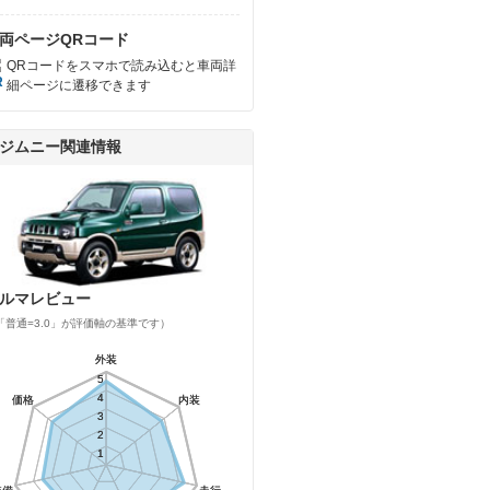
両ページQRコード
QRコードをスマホで読み込むと車両詳
細ページに遷移できます
ジムニー関連情報
ルマレビュー
「普通=3.0」が評価軸の基準です）
外装
外装
5
5
4
4
価格
価格
内装
内装
3
3
2
2
1
1