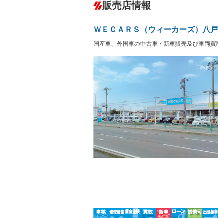
－
販売店情報
オーディオ
－
盗難防止システム
アイドリ
－
－
ヘッドライトウォッシャ
革シート
－
－
ＷＥＣＡＲＳ（ウィーカーズ）八戸
ー
Bluetooth接続
100V電源
－
－
国産車、外国車の中古車・新車販売及び車両買
LEDヘッドランプ
HID(キ
－
－
レンタカーアップ
展示・試
－
－
ETC
エアロ
－
ランフラットタイヤ
パワーシ
－
－
フルフラットシート
チップア
－
－
シートヒーター
ウォーク
－
フロントカメラ
シートエ
－
－
ルーフレール
エアサス
－
－