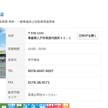
アルミホイール：16イ
－ビジュアル
－
ンチ
ングストップ
ドライブレコーダー
USB入力端子
－
－
ハーフレザーシート
キーレス
店
クリーンディーゼル
センターデフロック
－
－
取業務 車検・一般整備及び自動車関連業務
セノンライト)
ポータブルナビ
バックカメラ
－
－
乗車
電動格納ミラー
－
スマートキー
ローダウン
－
－
〒039-1103
MAPを開く
住所
装備略号／用語解説
青森県八戸市長苗代前田３２－１
ート
3列シート
ベンチシート
－
－
営業時間
10:00～20:00
ップシート
オットマン
電動格納サードシート
－
－
スルー
後席モニター
電動リアゲート
－
－
定休日
年中無休
アコン
全周囲カメラ
サイドカメラ
－
－
0078-6047-8207
TEL
ペンション
0178-38-9171
FAX
装備略号／用語解説
販売可能
直接お問合せください
エリア