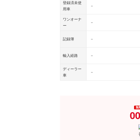
登録済未使
－
用車
ワンオーナ
－
ー
記録簿
－
輸入経路
－
ディーラー
－
車
無
00