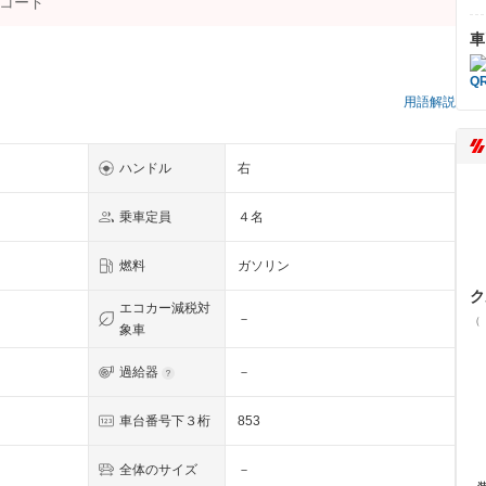
車
）
用語解説
ハンドル
右
乗車定員
４名
燃料
ガソリン
ク
エコカー減税対
－
（
象車
過給器
－
車台番号下３桁
853
全体のサイズ
－