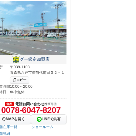
グー鑑定加盟店
所
〒039-1103
青森県八戸市長苗代前田３２－１
コピー
業時間
10:00～20:00
休日
年中無休
電話お問い合わせ
無料
携帯可
0078-6047-8207
MAPを開く
LINEで共有
舗在庫一覧
ショールーム
舗詳細