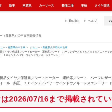
店
新車
車買取
カーリース
整備工場
車検
タイヤ交換
English
ヘルプ
お
ター（青森県）の中古車販売情報
ムニー・青森県の中古車
ジムニー・青森県八戸市の中古車
★新品タイヤ／保証書／シートヒーター 運転席／シート ハーフレザー／ＥＴＣ／ＡＢＳ／エアバ
正 １６インチ／パワーウインドウ／キーレスエントリー
新品タイヤ／保証書／シートヒーター 運転席／シート ハーフレザー
イール 純正 １６インチ／パワーウインドウ／キーレスエントリー（
は2026/07/16まで掲載されて