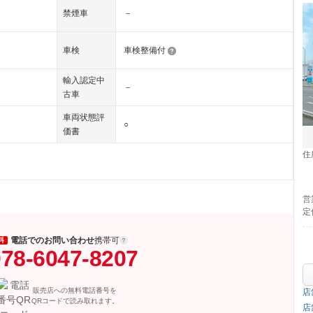
禁煙車
－
車検
車検整備付
輸入認定中
－
古車
車両状態評
○
価書
住
営
定
電話でのお問い合わせ
携帯可
料
78-6047-8207
販売店への無料電話番号を
店
QRコードで読み取れます。
店