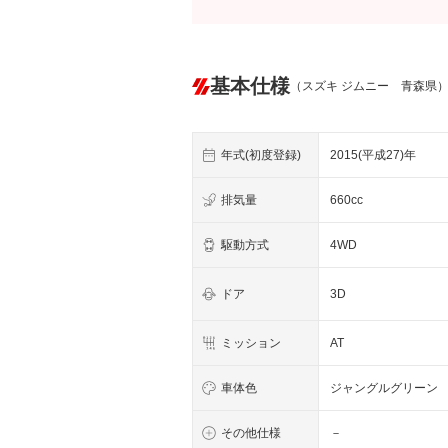
基本仕様
（スズキ ジムニー 青森県
年式(初度登録)
2015(平成27)年
排気量
660cc
駆動方式
4WD
ドア
3D
ミッション
AT
車体色
ジャングルグリーン
その他仕様
－