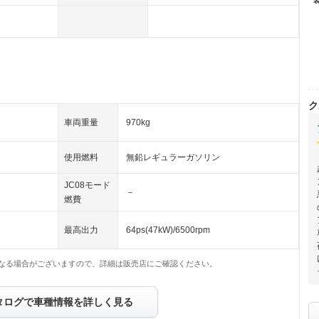
ク
車両重量
970kg
使用燃料
無鉛レギュラーガソリン
JC08モード
－
燃費
最高出力
64ps(47kW)/6500rpm
なる場合がございますので、詳細は販売店にご確認ください。
タログで車種情報を詳しく見る