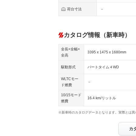
荷台寸法
－
カタログ情報（新車時）
全長×全幅×
3395 x 1475 x 1680mm
全高
駆動形式
パートタイム４WD
WLTCモー
－
ド燃費
10/15モード
16.4 km/リットル
燃費
※新車時のカタログデータとなります。実際とは異
カ