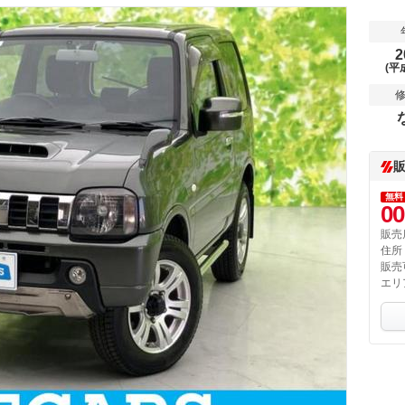
2
(平
無料
00
販売
住所
販売
エリ