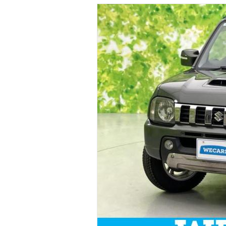
マガジン
車カタログ
自動車ローン
保険
レビュー
価格相場
教習所
用語集