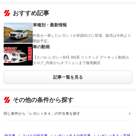
おすすめ記事
車種別・最新情報
外装を一新したレガシィが米国向けに登場、販売は今秋より
開始予定。
車の動画
【スバル レガシィB4】BN系 リミテッド グーネット動画カ
タログ_内装からオプションまで徹底解説
記事一覧を見る
その他の条件から探す
同じ条件から「レガシィＢ４」の中古車を探す
中古車
スバルの中古車
レガシィＢ４の中古車
レガシィＢ４・宮城