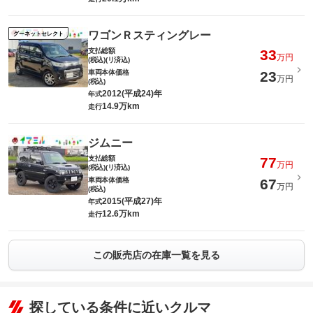
ワゴンＲスティングレー
グーネットセレクト
支払総額
33
万円
(税込)(リ済込)
車両本体価格
23
万円
(税込)
2012(平成24)年
年式
14.9万km
走行
ジムニー
支払総額
77
万円
(税込)(リ済込)
車両本体価格
67
万円
(税込)
2015(平成27)年
年式
12.6万km
走行
この販売店の在庫一覧を見る
探している条件に近いクルマ