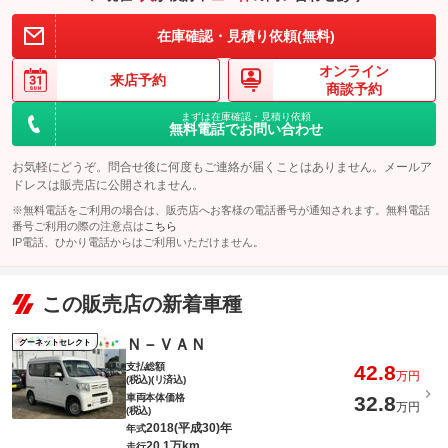
在庫確認・見積り依頼(無料)
オンライン
来店予約
商談予約
まずは在庫確認・見積り依頼
無料電話でお問い合わせ
お気軽にどうぞ。問合せ後に何度もご連絡が届くことはありません。メールア
ドレスは販売店に公開されません。
※無料電話をご利用の場合は、販売店へお客様の電話番号が通知されます。無料電話
番号ご利用の際の注意点は
こちら
IP電話、ひかり電話からはご利用いただけません。
この販売店の新着車種
Ｎ－ＶＡＮ
グーネットセレクト
支払総額
42.8
万円
(税込)(リ済込)
車両本体価格
32.8
万円
(税込)
2018(平成30)年
年式
20.1万km
走行