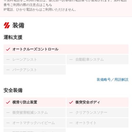
※無料電話をご利用の場合は、販売店へお客様の電話番号が通知されます。無料電話
番号ご利用の際の注意点は
こちら
IP電話、ひかり電話からはご利用いただけません。
装備
運転支援
オートクルーズコントロール
：装備あり
レーンアシスト
自動駐車システム
：装備なし
：装備なし
パークアシスト
：装備なし
装備略号／用語解説
安全装備
横滑り防止装置
衝突安全ボディ
：装備あり
：装備あり
衝突被害軽減システム
クリアランスソナー
：装備なし
：装備なし
オートマチックハイビーム
オートライト
：装備なし
：装備なし