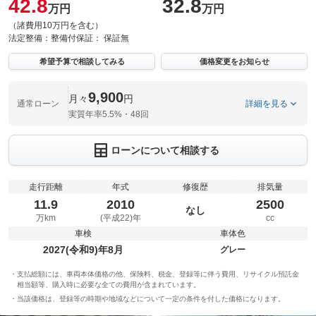
42.8
32.8
万円
万円
（諸費用10万円を含む）
法定整備：
整備付
保証：
保証無
希望予算で相談してみる
価格変更をお知らせ
9,900
月々
円
通常ローン
詳細を見る
実質年率5.5%・48回
ローンについて相談する
走行距離
年式
修復歴
排気量
11.9
2010
2500
なし
万km
(平成22)年
cc
車検
車体色
2027(令和9)年8月
グレー
支払総額には、車両本体価格の他、保険料、税金、登録等に伴う費用、リサイクル預託金
相当額等、購入時に必要な全ての費用が含まれています。
当該価格は、登録等の時期や地域などについて一定の条件を付した価格になります。