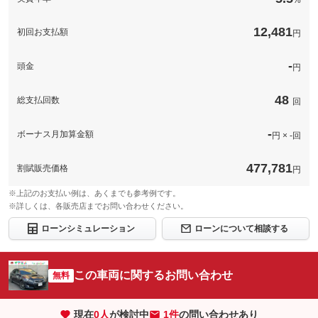
%
12,481
初回お支払額
円
-
頭金
円
48
総支払回数
回
-
ボーナス月加算金額
円 × -回
477,781
割賦販売価格
円
※上記のお支払い例は、あくまでも参考例です。
※詳しくは、各販売店までお問い合わせください。
ローンシミュレーション
ローンについて相談する
この車両に関するお問い合わせ
無料
現在
0
人
が検討中
1件
の問い合わせあり