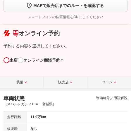
MAPで販売店までのルートを確認する
【STEP2】
トーク画面で
ボタンをタップして問い合わせを
完了してください。
スマートフォンの位置情報をONにしてください
こちら
オンライン予約
予約する内容を選択してください。
来店
オンライン商談予約
?
装備
販売店
ローン
車両状態
装備略号／用語解説
（スバルレガシィＢ４ 宮城県）
走行距離
11.9万km
修復歴
なし