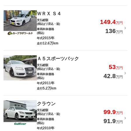
ＷＲＸ Ｓ４
支払総額
149.4
万円
(税込)(リ済込・追)
車両本体価格
136
万円
(税込)
2015年
年式
12.6万km
走行
Ａ５スポーツバック
支払総額
53
万円
(税込)(リ済込・追)
車両本体価格
42.8
万円
(税込)
2011年
年式
5.2万km
走行
クラウン
支払総額
99.9
万円
(税込)(リ済込・追)
車両本体価格
91.9
万円
(税込)
2010年
年式