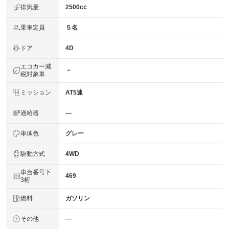
排気量
2500cc
乗車定員
５名
ドア
4D
エコカー減
－
税対象車
ミッション
AT5速
過給器
―
車体色
グレー
駆動方式
4WD
車台番号下
469
3桁
燃料
ガソリン
その他
―