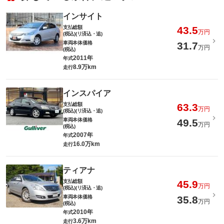
インサイト
支払総額
43.5
万円
(税込)(リ済込・追)
車両本体価格
31.7
万円
(税込)
2011年
年式
8.9万km
走行
インスパイア
支払総額
63.3
万円
(税込)(リ済込・追)
車両本体価格
49.5
万円
(税込)
2007年
年式
16.0万km
走行
ティアナ
支払総額
45.9
万円
(税込)(リ済込・追)
車両本体価格
35.8
万円
(税込)
2010年
年式
3.6万km
走行