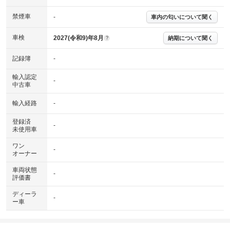
禁煙車
-
車内の匂いについて聞く
車検
2027(令和9)年8月
納期について聞く
?
記録簿
-
輸入認定
-
中古車
輸入経路
-
登録済
-
未使用車
ワン
-
オーナー
車両状態
-
評価書
ディーラ
-
ー車