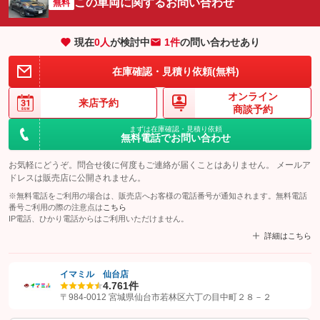
この車両に関するお問い合わせ
無料
現在
0
人
が検討中
1件
の問い合わせあり
在庫確認・見積り依頼(無料)
オンライン
来店予約
商談予約
まずは在庫確認・見積り依頼
無料電話でお問い合わせ
お気軽にどうぞ。問合せ後に何度もご連絡が届くことはありません。 メールア
ドレスは販売店に公開されません。
※無料電話をご利用の場合は、販売店へお客様の電話番号が通知されます。無料電話
番号ご利用の際の注意点は
こちら
IP電話、ひかり電話からはご利用いただけません。
詳細はこちら
イマミル 仙台店
4.7
61件
【STEP1】
認証画面でグーネットを友だち追加してから「許可する」ボタンを押
〒984-0012 宮城県仙台市若林区六丁の目中町２８－２
します