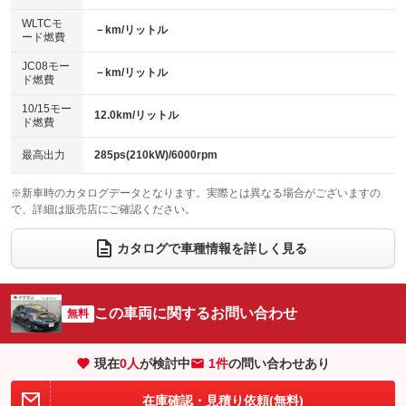
センターデフロック
エアロ
スマートキー
：装備なし
WLTCモ
：装備なし
：装備あり
－km/リットル
ード燃費
レンタカーアップ
展示・試乗車
ローダウン
ランフラットタイヤ
：装備なし
：装備なし
：装備なし
：装備なし
JC08モー
－km/リットル
ド燃費
電動格納ミラー
パワーシート
3列シート
：装備あり
：装備あり
：装備なし
10/15モー
装備略号／用語解説
12.0km/リットル
ベンチシート
フルフラットシート
ド燃費
：装備なし
：装備なし
チップアップシート
オットマン
：装備なし
：装備なし
最高出力
285ps(210kW)/6000rpm
電動格納サードシート
シートヒーター
：装備なし
：装備なし
※新車時のカタログデータとなります。実際とは異なる場合がございますの
で、詳細は販売店にご確認ください。
ウォークスルー
後席モニター
：装備なし
：装備なし
電動リアゲート
フロントカメラ
カタログで車種情報を詳しく見る
：装備なし
：装備なし
シートエアコン
全周囲カメラ
：装備なし
：装備なし
サイドカメラ
ルーフレール
この車両に関するお問い合わせ
：装備なし
無料
：装備なし
エアサスペンション
ヘッドライトウォッシャー
：装備なし
：装備なし
現在
0
人
が検討中
1件
の問い合わせあり
装備略号／用語解説
在庫確認・見積り依頼(無料)