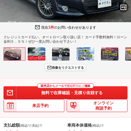
1件
現在
のお問い合わせがあります
クレジットカード払い、オートローン取り扱い店！ カード手数料無料！ローン
金利５．５％！ぜひ一度お問い合わせ下さい！
画像をリクエストする
販売店からメールで
最短即日
にご連絡
無料で在庫確認・見積り依頼する
オンライン
来店予約
商談予約
支払総額
車両本体価格
(税込/リ済込)
(税込)