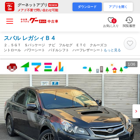
グーネットアプリ
RENEW
ダウンロード
アプリを開く
メアド不要で問い合わせ可能
0
お気に入り
閲覧履歴
スバル レガシィＢ４
２．５ＧＴ Ｓパッケージ ナビ フルセグ ＥＴＣ クルーズコ
ントロール パワーシート パドルシフト ハーフレザーシート
もっと見る
（宮城県）
1
/36