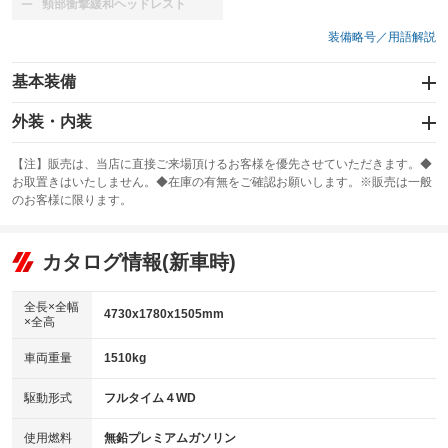
頸部衝撃緩和ヘッドレスト
：装備なし
装備略号／用語解説
基本装備
エアバッグ：運転席/助手席/サイド
外装・内装
：装備あり
スライドドア
カーナビ：メモリーナビ他
：装備なし
：装備あり
【注】販売は、当店に直接ご来場頂けるお客様を優先させていただきます。◆
お取置きはいたしません。◆在庫の有無をご確認お願いします。※販売は一般
サンルーフ
ABS
TV：フルセグ
：装備なし
：装備あり
：装備あり
のお客様に限ります。
エアコン
Wエアコン
オーディオ：CDまたはCDチェンジャー
：装備あり
：装備なし
：装備あり
リフトアップ
パワーステアリング
カタログ情報(新車時)
ビジュアル：-／DVD再生
：装備なし
：装備あり
：装備あり
ダウンヒルアシストコントロール
アルミホイール：18インチ
：装備なし
：装備あり
全長×全幅
4730x1780x1505mm
×全高
パワーウィンドウ
盗難防止システム
革シート
ハーフレザーシート
：装備あり
：装備あり
：装備なし
：装備あり
車両重量
1510kg
アイドリングストップ
ドライブレコーダー
キーレス
LEDヘッドランプ
：装備なし
：装備なし
：装備あり
：装備なし
USB入力端子
Bluetooth接続
駆動形式
フルタイム４WD
HID(キセノンライト)
ポータブルナビ
：装備なし
：装備なし
：装備あり
：装備なし
100V電源
クリーンディーゼル
バックカメラ
ETC
使用燃料
無鉛プレミアムガソリン
：装備なし
：装備なし
：装備なし
：装備あり