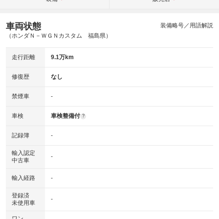
車両状態
装備略号／用語解説
（ホンダＮ－ＷＧＮカスタム 福島県）
走行距離
9.1万km
修復歴
なし
禁煙車
-
車検
車検整備付
?
記録簿
-
輸入認定
-
中古車
輸入経路
-
登録済
-
未使用車
ワン