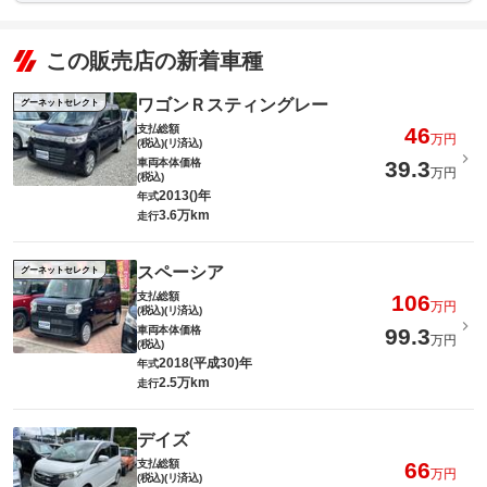
この販売店の新着車種
ワゴンＲスティングレー
グーネットセレクト
支払総額
46
万円
(税込)(リ済込)
車両本体価格
39.3
万円
(税込)
2013()年
年式
3.6万km
走行
スペーシア
グーネットセレクト
支払総額
106
万円
(税込)(リ済込)
車両本体価格
99.3
万円
(税込)
2018(平成30)年
年式
2.5万km
走行
デイズ
支払総額
66
万円
(税込)(リ済込)