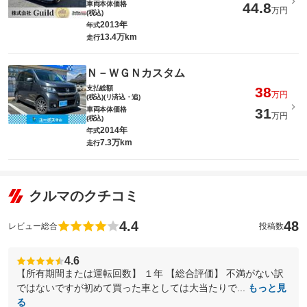
車両本体価格
44.8
万円
(税込)
2013年
年式
13.4万km
走行
Ｎ－ＷＧＮカスタム
支払総額
38
万円
(税込)(リ済込・追)
車両本体価格
31
万円
(税込)
2014年
年式
7.3万km
走行
クルマのクチコミ
4.4
48
レビュー総合
投稿数
4.6
【所有期間または運転回数】 １年 【総合評価】 不満がない訳
ではないですが初めて買った車としては大当たりで...
もっと見
る