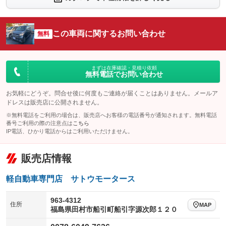
：装備なし
：装備なし
シートエアコン
全周囲カメラ
：装備なし
：装備なし
この車両に関するお問い合わせ
サイドカメラ
無料
ルーフレール
：装備なし
：装備なし
エアサスペンション
ヘッドライトウォッシャー
：装備なし
：装備なし
装備略号／用語解説
まずは在庫確認・見積り依頼
無料電話でお問い合わせ
お気軽にどうぞ。問合せ後に何度もご連絡が届くことはありません。メールア
ドレスは販売店に公開されません。
※無料電話をご利用の場合は、販売店へお客様の電話番号が通知されます。無料電話
番号ご利用の際の注意点は
こちら
IP電話、ひかり電話からはご利用いただけません。
販売店情報
軽自動車専門店 サトウモータース
963-4312
住所
MAP
福島県田村市船引町船引字源次郎１２０