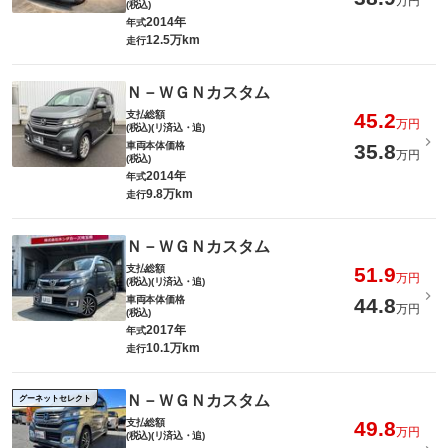
万円
(税込)
2014年
年式
12.5万km
走行
Ｎ－ＷＧＮカスタム
支払総額
45.2
万円
(税込)(リ済込・追)
車両本体価格
35.8
万円
(税込)
2014年
年式
9.8万km
走行
Ｎ－ＷＧＮカスタム
支払総額
51.9
万円
(税込)(リ済込・追)
車両本体価格
44.8
万円
(税込)
2017年
年式
10.1万km
走行
Ｎ－ＷＧＮカスタム
グーネットセレクト
支払総額
49.8
万円
(税込)(リ済込・追)