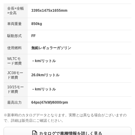
ダウンヒルアシストコントロール
：装備なし
アルミホイール：アルミホイール
全長×全幅
：装備あり
3395x1475x1655mm
×全高
パワーウィンドウ
盗難防止システム
：装備あり
：装備あり
革シート
ハーフレザーシート
：装備なし
：装備なし
車両重量
850kg
アイドリングストップ
ドライブレコーダー
：装備あり
：装備なし
キーレス
LEDヘッドランプ
：装備あり
：装備なし
USB入力端子
Bluetooth接続
駆動形式
FF
：装備なし
：装備なし
HID(キセノンライト)
ポータブルナビ
：装備あり
：装備なし
100V電源
クリーンディーゼル
使用燃料
無鉛レギュラーガソリン
：装備なし
：装備なし
バックカメラ
ETC
：装備なし
：装備なし
センターデフロック
：装備なし
WLTCモ
エアロ
スマートキー
－km/リットル
：装備なし
：装備あり
ード燃費
レンタカーアップ
展示・試乗車
：装備なし
：装備なし
ローダウン
ランフラットタイヤ
：装備なし
：装備なし
JC08モー
26.0km/リットル
ド燃費
電動格納ミラー
：装備あり
パワーシート
3列シート
：装備なし
：装備なし
10/15モー
装備略号／用語解説
－km/リットル
ド燃費
ベンチシート
フルフラットシート
：装備あり
：装備なし
チップアップシート
オットマン
最高出力
64ps(47kW)/6000rpm
：装備なし
：装備なし
電動格納サードシート
シートヒーター
：装備なし
：装備なし
※新車時のカタログデータとなります。実際とは異なる場合がございますの
で、詳細は販売店にご確認ください。
ウォークスルー
後席モニター
：装備なし
：装備なし
カタログで車種情報を詳しく見る
電動リアゲート
フロントカメラ