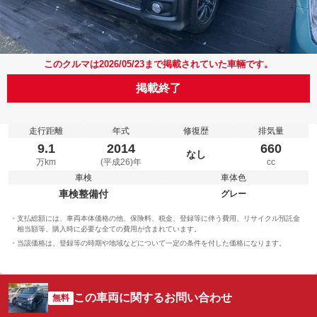
このクルマは2026/05/23まで掲載されていた車輛です。
掲載終了
走行距離
年式
修復歴
排気量
9.1
2014
660
なし
万km
(平成26)年
cc
車検
車体色
車検整備付
グレー
支払総額には、車両本体価格の他、保険料、税金、登録等に伴う費用、リサイクル預託金
相当額等、購入時に必要な全ての費用が含まれています。
当該価格は、登録等の時期や地域などについて一定の条件を付した価格になります。
この車両に関するお問い合わせ
無料