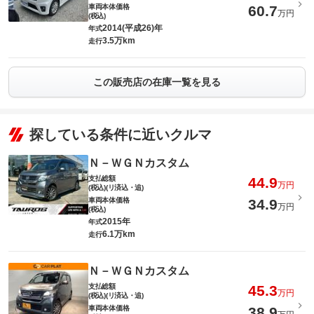
車両本体価格
60.7
万円
(税込)
2014(平成26)年
年式
3.5万km
走行
この販売店の在庫一覧を見る
探している条件に近いクルマ
Ｎ－ＷＧＮカスタム
支払総額
44.9
万円
(税込)(リ済込・追)
車両本体価格
34.9
万円
(税込)
2015年
年式
6.1万km
走行
Ｎ－ＷＧＮカスタム
支払総額
45.3
万円
(税込)(リ済込・追)
車両本体価格
38.9