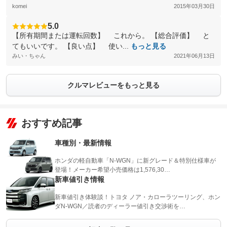
komei
2015年03月30日
5.0
【所有期間または運転回数】 これから。 【総合評価】 と
てもいいです。 【良い点】 使い...
もっと見る
みい・ちゃん
2021年06月13日
クルマレビューをもっと見る
おすすめ記事
車種別・最新情報
ホンダの軽自動車「N-WGN」に新グレード＆特別仕様車が
登場！メーカー希望小売価格は1,576,30…
新車値引き情報
新車値引き体験談！トヨタ ノア・カローラツーリング、ホン
ダN-WGN／読者のディーラー値引き交渉術を…