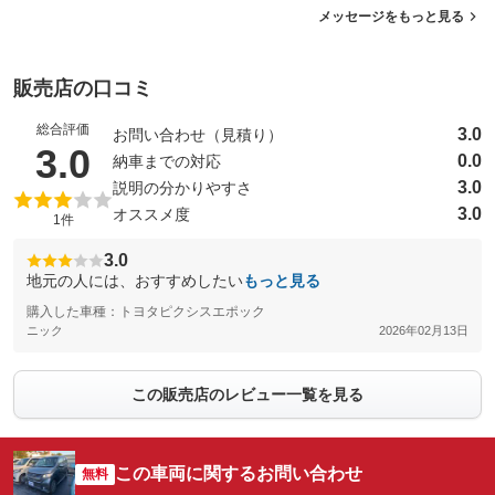
メッセージをもっと見る
販売店の口コミ
総合評価
3.0
お問い合わせ（見積り）
（5点満点中）
3.0
0.0
納車までの対応
3.0
説明の分かりやすさ
3.0
オススメ度
1件
3.0
地元の人には、おすすめしたい
もっと見る
購入した車種：トヨタピクシスエポック
ニック
2026年02月13日
この販売店のレビュー一覧を見る
この車両に関するお問い合わせ
無料