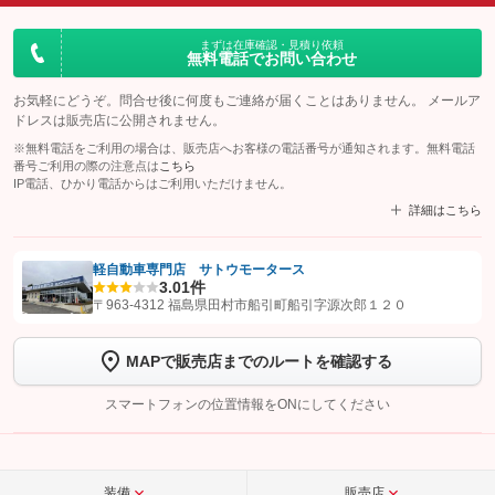
まずは在庫確認・見積り依頼
無料電話でお問い合わせ
お気軽にどうぞ。問合せ後に何度もご連絡が届くことはありません。 メールア
ドレスは販売店に公開されません。
※無料電話をご利用の場合は、販売店へお客様の電話番号が通知されます。無料電話
番号ご利用の際の注意点は
こちら
IP電話、ひかり電話からはご利用いただけません。
詳細はこちら
軽自動車専門店 サトウモータース
3.0
1件
【STEP1】
認証画面でグーネットを友だち追加してから「許可する」ボタンを押
〒963-4312 福島県田村市船引町船引字源次郎１２０
します
MAPで販売店までのルートを確認する
【STEP2】
トーク画面で
ボタンをタップして問い合わせを
完了してください。
スマートフォンの位置情報をONにしてください
こちら
装備
販売店