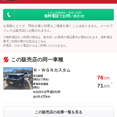
まずは在庫確認・見積り依頼
無料電話でお問い合わせ
お気軽にどうぞ。問合せ後に何度もご連絡が届くことはありません。メールア
ドレスは販売店に公開されません。
※無料電話をご利用の場合は、販売店へお客様の電話番号が通知されます。無料電話
番号ご利用の際の注意点は
こちら
IP電話、ひかり電話からはご利用いただけません。
この販売店の同一車種
Ｎ－ＷＧＮカスタム
支払総額
76
万円
(税込)(リ済込)
車両本体価格
71
万円
(税込)
2013(平成25)年
年式
8.4万km
走行
この販売店の在庫一覧を見る