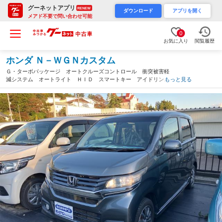
グーネットアプリ
RENEW
ダウンロード
アプリを開く
メアド不要で問い合わせ可能
0
お気に入り
閲覧履歴
ホンダ Ｎ－ＷＧＮカスタム
Ｇ・ターボパッケージ オートクルーズコントロール 衝突被害軽
減システム オートライト ＨＩＤ スマートキー アイドリング
もっと見る
ストップ 電動格納ミラー ベンチシート ターボ ＣＶＴ 盗難
防止システム ＡＢＳ ＥＳＣ ＣＤ（福島県）