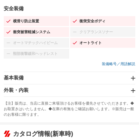
安全装備
横滑り防止装置
衝突安全ボディ
：装備あり
：装備あり
衝突被害軽減システム
クリアランスソナー
：装備あり
：装備なし
オートマチックハイビーム
オートライト
：装備なし
：装備あり
頸部衝撃緩和ヘッドレスト
：装備なし
装備略号／用語解説
基本装備
エアバッグ：運転席/助手席/サイド
外装・内装
：装備あり
スライドドア
カーナビ
：装備なし
：装備なし
【注】販売は、当店に直接ご来場頂けるお客様を優先させていただきます。◆
お取置きはいたしません。◆在庫の有無をご確認お願いします。※販売は一般
サンルーフ
ABS
TV
：装備なし
：装備あり
：装備なし
のお客様に限ります。
エアコン
Wエアコン
オーディオ：CDまたはCDチェンジャー／ミュージックプレイヤー接続
：装備あり
：装備なし
：装備あり
可
リフトアップ
パワーステアリング
カタログ情報(新車時)
：装備なし
：装備あり
ビジュアル
：装備なし