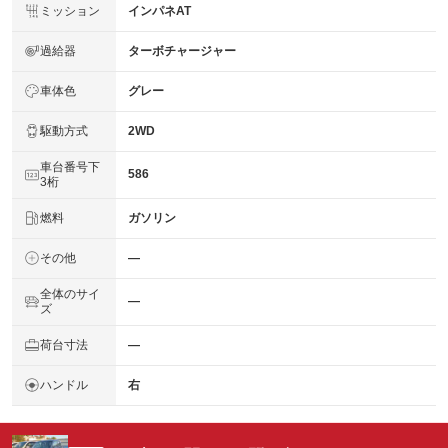
ミッション
インパネAT
過給器
ターボチャージャー
車体色
グレー
駆動方式
2WD
車台番号下
586
3桁
燃料
ガソリン
その他
―
全体のサイ
―
ズ
荷台寸法
―
ハンドル
右