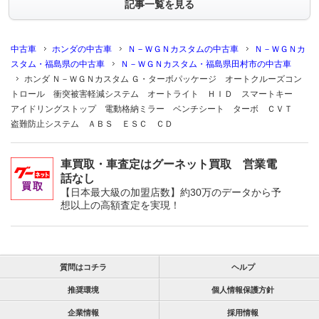
記事一覧を見る
中古車
ホンダの中古車
Ｎ－ＷＧＮカスタムの中古車
Ｎ－ＷＧＮカ
スタム・福島県の中古車
Ｎ－ＷＧＮカスタム・福島県田村市の中古車
ホンダ Ｎ－ＷＧＮカスタム Ｇ・ターボパッケージ オートクルーズコン
トロール 衝突被害軽減システム オートライト ＨＩＤ スマートキー
アイドリングストップ 電動格納ミラー ベンチシート ターボ ＣＶＴ
盗難防止システム ＡＢＳ ＥＳＣ ＣＤ
車買取・車査定はグーネット買取 営業電
話なし
【日本最大級の加盟店数】約30万のデータから予
想以上の高額査定を実現！
質問はコチラ
ヘルプ
推奨環境
個人情報保護方針
企業情報
採用情報