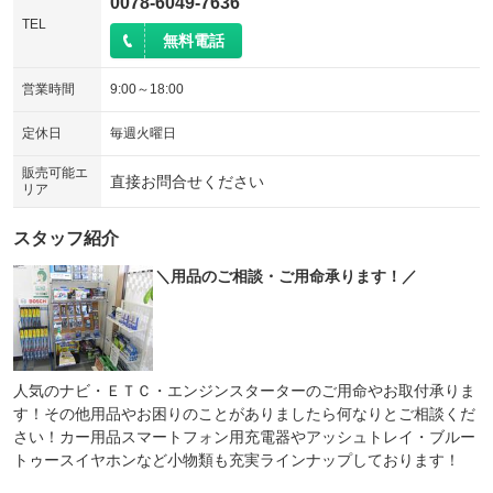
0078-6049-7636
TEL
無料電話
営業時間
9:00～18:00
定休日
毎週火曜日
販売可能エ
直接お問合せください
リア
スタッフ紹介
＼用品のご相談・ご用命承ります！／
人気のナビ・ＥＴＣ・エンジンスターターのご用命やお取付承りま
す！その他用品やお困りのことがありましたら何なりとご相談くだ
さい！カー用品スマートフォン用充電器やアッシュトレイ・ブルー
トゥースイヤホンなど小物類も充実ラインナップしております！