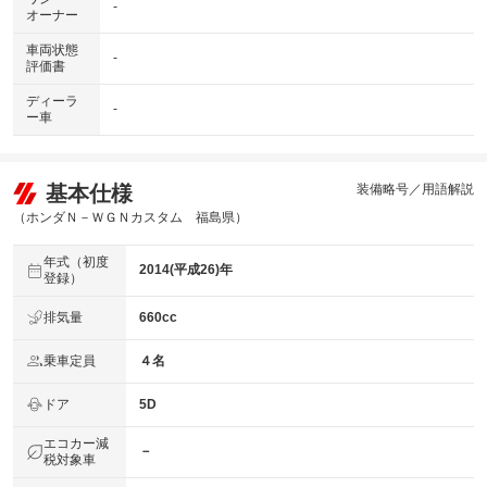
-
オーナー
車両状態
-
評価書
ディーラ
-
ー車
基本仕様
装備略号／用語解説
（ホンダＮ－ＷＧＮカスタム 福島県）
年式（初度
2014(平成26)年
登録）
排気量
660cc
乗車定員
４名
ドア
5D
エコカー減
－
税対象車