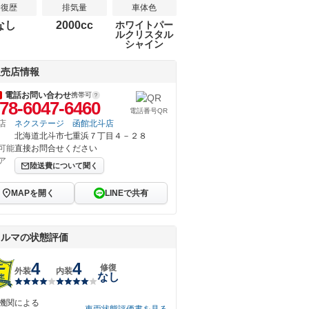
修復歴
排気量
車体色
なし
2000cc
ホワイトパー
ルクリスタル
シャイン
販売店情報
電話お問い合わせ
携帯可
78-6047-6460
電話番号QR
店
ネクステージ 函館北斗店
北海道北斗市七重浜７丁目４－２８
可能
直接お問合せください
ア
陸送費について聞く
MAPを開く
LINEで共有
クルマの状態評価
4
4
修復
外装
内装
なし
機関による