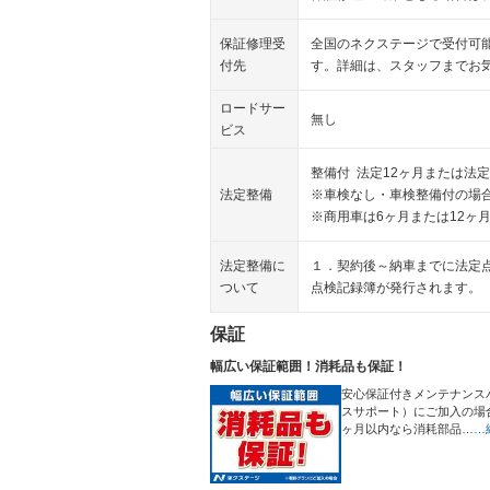
保証修理受
全国のネクステージで受付可
付先
す。詳細は、スタッフまでお
ロードサー
無し
ビス
整備付 法定12ヶ月または法定
法定整備
※車検なし・車検整備付の場合
※商用車は6ヶ月または12ヶ
法定整備に
１．契約後～納車までに法定
ついて
点検記録簿が発行されます。
保証
幅広い保証範囲！消耗品も保証！
安心保証付きメンテナンス
スサポート）にご加入の場
ヶ月以内なら消耗部品…
…