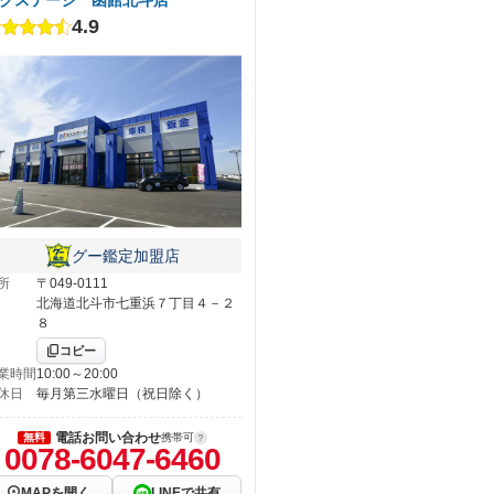
4.9
グー鑑定加盟店
所
〒049-0111
北海道北斗市七重浜７丁目４－２
８
コピー
業時間
10:00～20:00
休日
毎月第三水曜日（祝日除く）
電話お問い合わせ
無料
携帯可
0078-6047-6460
MAPを開く
LINEで共有