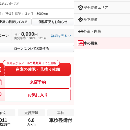
19.2万円含む
安全装備エリア
備：
整備付
保証：
3ヶ月・3000km
基本装備
予算で相談してみる
価格変更をお知らせ
外装・内装
8,900
月々
円
ローン
詳細を見る
実質年率 6.99%・120回
車の画像
ローンについて相談する
販売店からメールで
最短即日
にご連絡
在庫の確認・見積り依頼
来店予約
お気に入り
年式
走行距離
車検
011
6.8
車検整備付
成23)年
万km