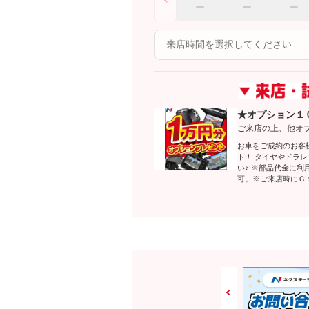
★オプション１
ご来店の上、他オ
お車をご成約のお客
ト！ タイヤやドラ
い♪ ※部品代金に
可。※ご来店時にＧ