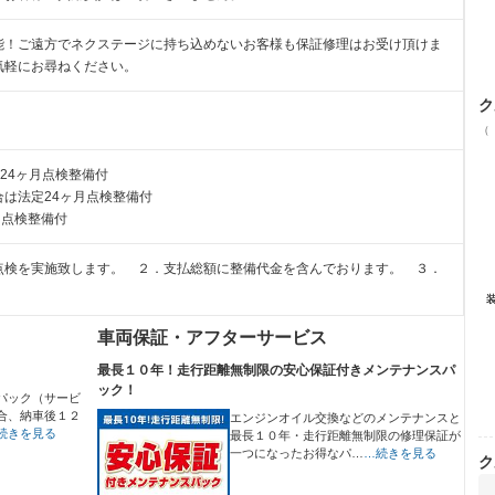
能！ご遠方でネクステージに持ち込めないお客様も保証修理はお受け頂けま
気軽にお尋ねください。
ク
（
24ヶ月点検整備付
は法定24ヶ月点検整備付
月点検整備付
点検を実施致します。 ２．支払総額に整備代金を含んでおります。 ３．
車両保証・アフターサービス
最長１０年！走行距離無制限の安心保証付きメンテナンスパ
ック！
パック（サービ
合、納車後１２
エンジンオイル交換などのメンテナンスと
続きを見る
最長１０年・走行距離無制限の修理保証が
一つになったお得なパ…
…続きを見る
ク