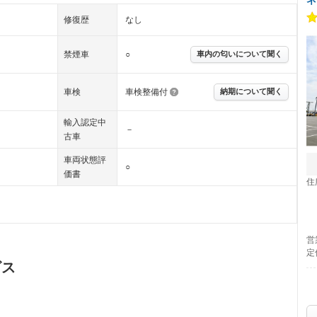
修復歴
なし
禁煙車
○
車内の匂いについて聞く
車検
車検整備付
納期について聞く
輸入認定中
－
古車
車両状態評
○
価書
住
営
定
ビス