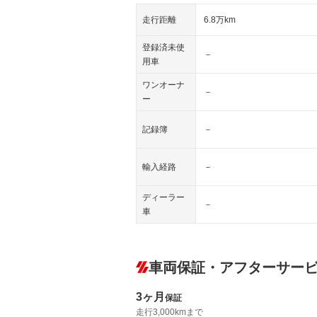
走行距離
6.8万km
登録済未使
－
用車
ワンオーナ
－
ー
記録簿
－
輸入経路
－
ディーラー
－
車
車両保証・アフターサー
3ヶ月
保証
走行3,000kmまで