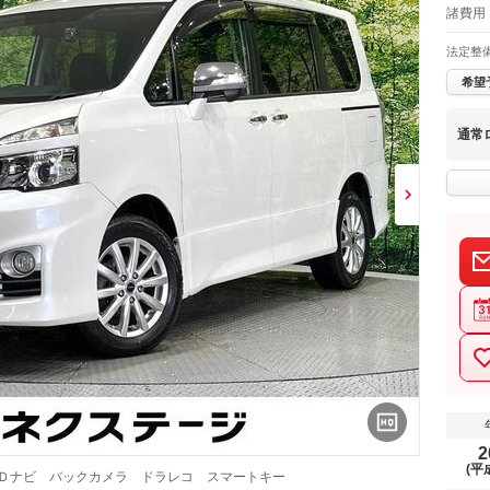
諸費用 
法定整
希望
通常
2
(平
ＤＤナビ バックカメラ ドラレコ スマートキー