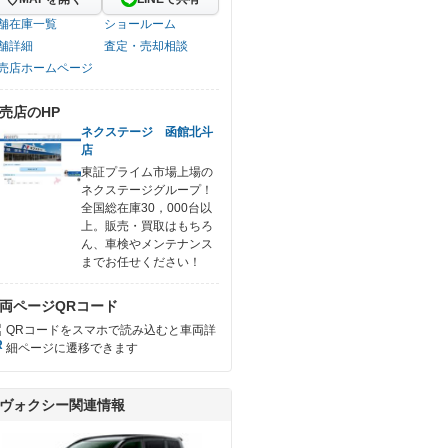
舗在庫一覧
ショールーム
舗詳細
査定・売却相談
売店ホームページ
売店のHP
ネクステージ 函館北斗
店
東証プライム市場上場の
ネクステージグループ！
全国総在庫30，000台以
上。販売・買取はもちろ
ん、車検やメンテナンス
までお任せください！
両ページQRコード
QRコードをスマホで読み込むと車両詳
細ページに遷移できます
ヴォクシー関連情報