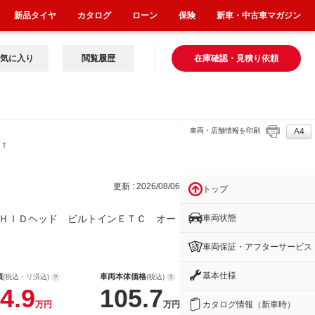
新品タイヤ
カタログ
ローン
保険
新車・中古車マガジン
気に入り
閲覧履歴
在庫確認・見積り依頼
車両・店舗情報を印刷
A4
ＥＴ
更新 : 2026/08/06
トップ
車両状態
ＨＩＤヘッド ビルトインＥＴＣ オー
車両保証・アフターサービス
基本仕様
額
車両本体価格
(税込・リ済込)
(税込)
4.9
105.7
カタログ情報（新車時）
万円
万円