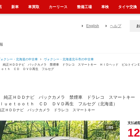
店
新車
車買取
カーリース
整備工場
車検
タイヤ交換
English
ヘルプ
お
報
ヴォクシー・北海道の中古車
ヴォクシー・北海道北斗市の中古車
ア 純正ＨＤＤナビ バックカメラ 禁煙車 ドラレコ スマートキー ＨＩＤヘッド ビルトイン
ｏｏｔｈ ＣＤ ＤＶＤ再生 フルセグ
 純正ＨＤＤナビ バックカメラ 禁煙車 ドラレコ スマートキー 
ｌｕｅｔｏｏｔｈ ＣＤ ＤＶＤ再生 フルセグ（北海道）
純正ＨＤＤナビ バックカメラ ドラレコ スマートキー
支払総
1
/85
12