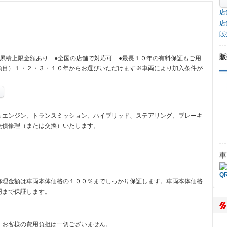
店
店
販
販
累積上限金額あり ●全国の店舗で対応可 ●最長１０年の有料保証もご用
項目）１・２・３・１０年からお選びいただけます※車両により加入条件が
らエンジン、トランスミッション、ハイブリッド、ステアリング、ブレーキ
無償修理（または交換）いたします。
車
修理金額は車両本体価格の１００％までしっかり保証します。車両本体価格
円まで保証します。
、お客様の費用負担は一切ございません。