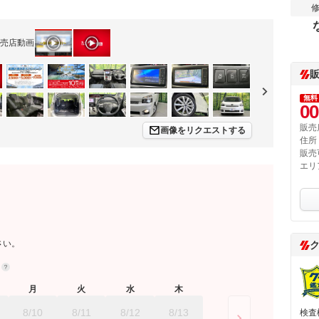
売店動画
無料
00
販売
画像をリクエストする
住所
販売
エリ
さい。
約
月
火
水
木
8/10
8/11
8/12
8/13
検査