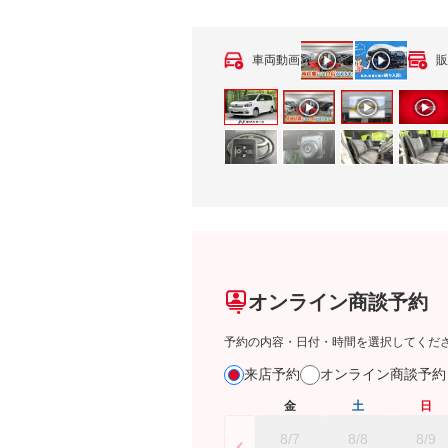
車両動画
販
オンライン商談予約
予約の内容・日付・時間を選択してくだ
来店予約
オンライン商談予
金
土
日
8/7
8/8
8/9