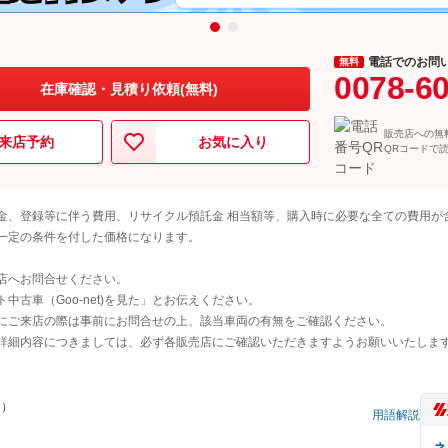
電話でのお問
無料
0078-6
在庫確認・見積り依頼(無料)
販売店への無
来店予約
お気に入り
QRコードで
金、登録等に伴う費用、リサイクル預託金 相当額等、購入時に必要な全ての費用が
一定の条件を付した価格になります。
店へお問合せください。
古車（Goo-net)を見た」とお伝えください。
にご来店の際は事前にお問合せの上、該当車両の有無をご確認ください。
詳細内容につきましては、必ず各販売店にご確認いただきますようお願いいたしま
道）
用語解説
ネ