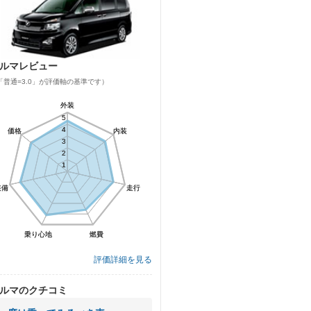
ルマレビュー
「普通=3.0」が評価軸の基準です）
外装
外装
5
5
4
4
価格
価格
内装
内装
3
3
2
2
1
1
装備
装備
走行
走行
乗り心地
乗り心地
燃費
燃費
評価詳細を見る
ルマのクチコミ