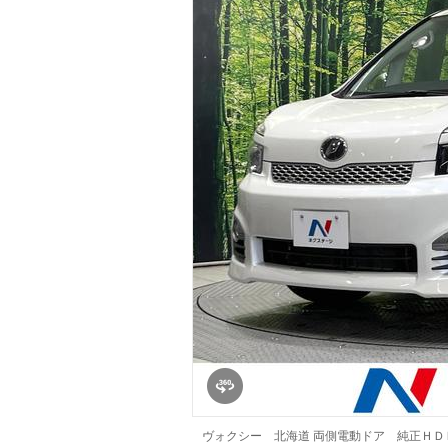
マガジン
車カタログ
自動車ローン
保険
レビュー
価格相場
教習所
用語集
ヴォクシー 北海道 両側電動ドア 純正Ｈ