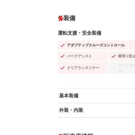
装備
運転支援・安全装備
アダプティブクルーズコントロール
パークアシスト
横滑り防
オートマ
クリアランスソナー
－
ム
基本装備
外装・内装
エアバッグ：運転席/助手席/サイド
ABS
エアコン
カーナビ：HDDナビ
ダウンヒルアシストコントロール
－