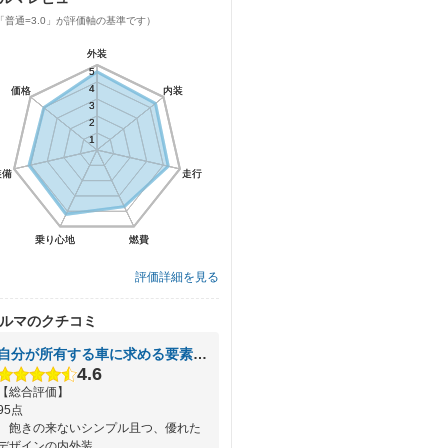
「普通=3.0」が評価軸の基準です）
外装
外装
5
5
4
4
価格
価格
内装
内装
3
3
2
2
1
1
装備
装備
走行
走行
乗り心地
乗り心地
燃費
燃費
評価詳細を見る
ルマのクチコミ
自分が所有する車に求める要素を全て満たしてくれる貴重な車
4.6
【総合評価】
95点
飽きの来ないシンプル且つ、優れた
デザインの内外装、