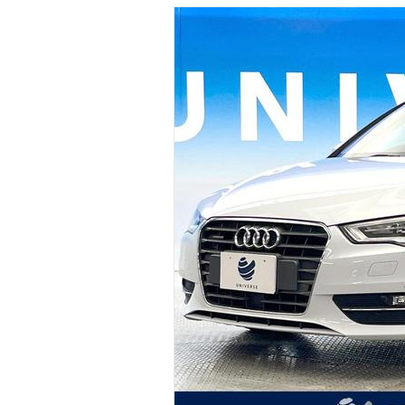
マガジン
車カタログ
自動車ローン
保険
レビュー
価格相場
教習所
用語集