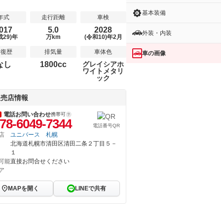
基本装備
年式
走行距離
車検
017
5.0
2028
外装・内装
成29)年
万km
(令和10)年2月
修復歴
排気量
車体色
車の画像
なし
1800cc
グレイシアホ
ワイトメタリ
ック
販売店情報
電話お問い合わせ
携帯可
78-6049-7344
電話番号QR
店
ユニバース 札幌
北海道札幌市清田区清田二条２丁目５－
１
可能
直接お問合せください
ア
MAPを開く
LINEで共有