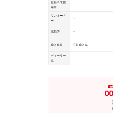
登録済未使
－
用車
ワンオーナ
－
ー
記録簿
－
輸入経路
正規輸入車
ディーラー
○
車
無
00