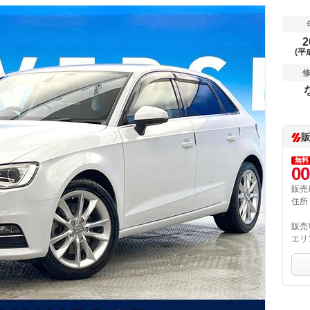
2
(平
無料
00
販売
住所
販売
エリ