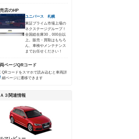
売店のHP
ユニバース 札幌
東証プライム市場上場の
ネクステージグループ！
全国総在庫30，000台以
上。販売・買取はもちろ
ん、車検やメンテナンス
までお任せください！
両ページQRコード
QRコードをスマホで読み込むと車両詳
細ページに遷移できます
Ａ３関連情報
ルマレビュー