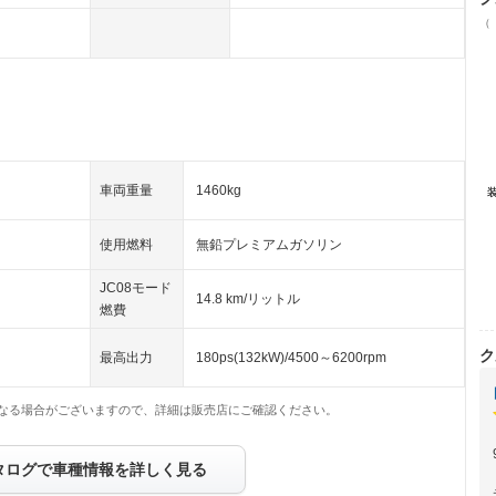
（
車両重量
1460kg
使用燃料
無鉛プレミアムガソリン
JC08モード
14.8 km/リットル
燃費
ク
最高出力
180ps(132kW)/4500～6200rpm
なる場合がございますので、詳細は販売店にご確認ください。
タログで車種情報を詳しく見る