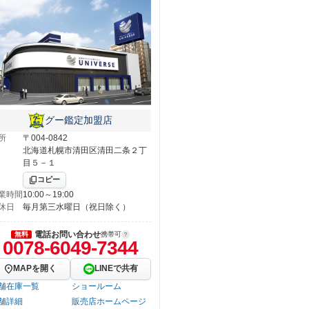
グー鑑定加盟店
所
〒004-0842
北海道札幌市清田区清田二条２丁
目５－１
コピー
業時間
10:00～19:00
休日
毎月第三水曜日（祝日除く）
電話お問い合わせ
無料
携帯可
0078-6049-7344
MAPを開く
LINEで共有
舗在庫一覧
ショールーム
舗詳細
販売店ホームページ