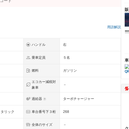
販
用語解説
ハンドル
右
乗車定員
５名
車
燃料
ガソリン
エコカー減税対
－
象車
過給器
ターボチャージャー
メタリック
車台番号下３桁
268
全体のサイズ
－
ク