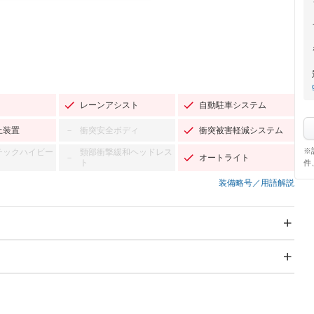
レーンアシスト
自動駐車システム
止装置
衝突安全ボディ
衝突被害軽減システム
－
※
チックハイビー
頸部衝撃緩和ヘッドレス
オートライト
－
ト
件
装備略号／用語解説
スライドドア
サンルーフ
－
－
Wエアコン
リフトアップ
－
－
TV：フルセグ
パワーステアリング
パワーウィンドウ