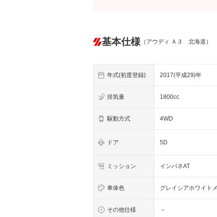
基本仕様
（アウディ Ａ３ 北海道）
年式(初度登録)
2017(平成29)年
排気量
1800cc
駆動方式
4WD
ドア
5D
ミッション
インパネAT
車体色
グレイシアホワイト
その他仕様
－