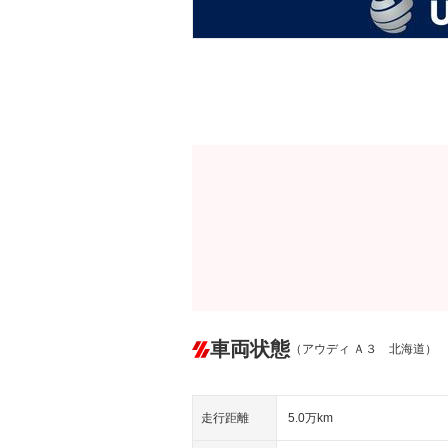
車両状態
（アウディ Ａ３ 北海道）
走行距離
5.0万km