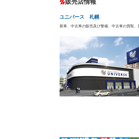
販売店情報
オーディオ：CDまたはCDチェンジャー
サーバー
盗難防止システム
アイドリ
ヘッドライトウォッシャ
革シート
－
－
ユニバース 札幌
ー
Bluetooth接続
100V電源
－
新車、中古車の販売及び整備、中古車の買取、
LEDヘッドランプ
HID(キ
－
レンタカーアップ
展示・試
－
－
ETC2.0
エアロ
－
ランフラットタイヤ
パワーシ
－
－
フルフラットシート
チップア
－
－
シートヒーター
ウォーク
－
－
フロントカメラ
シートエ
－
－
ルーフレール
エアサス
－
－