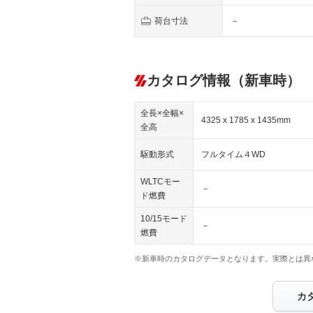
荷台寸法
－
カタログ情報（新車時）
全長×全幅×
4325 x 1785 x 1435mm
全高
駆動形式
フルタイム４WD
WLTCモー
－
ド燃費
10/15モード
－
燃費
※新車時のカタログデータとなります。実際とは異
カ