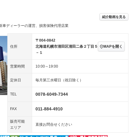
／ミュージック
ビジュアル：-／DVD再
アルミホイール：17イ
生
ンチ
ングストップ
ドライブレコーダー
USB入力端子
－
ハーフレザーシート
キーレス
－
紹介動画を見る
クリーンディーゼル
センターデフロック
－
－
新車ディーラーの運営、損害保険代理店業
セノンライト)
ポータブルナビ
バックカメラ
－
乗車
電動格納ミラー
スマートキー
ローダウン
－
〒004-0842
装備略号／用語解説
MAPを開く
住所
北海道札幌市清田区清田二条２丁目５
ート
3列シート
ベンチシート
－
－
－１
ップシート
オットマン
電動格納サードシート
－
－
営業時間
10:00～19:00
スルー
後席モニター
電動リアゲート
－
－
定休日
毎月第三水曜日（祝日除く）
アコン
全周囲カメラ
サイドカメラ
－
－
ペンション
0078-6049-7344
TEL
011-884-4910
装備略号／用語解説
FAX
販売可能
直接お問合せください
エリア