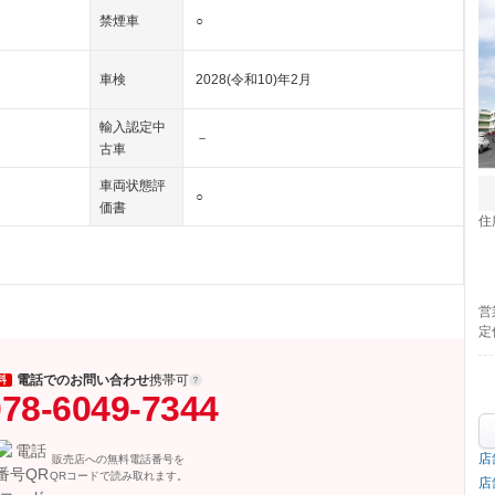
禁煙車
○
車検
2028(令和10)年2月
輸入認定中
－
古車
車両状態評
○
価書
住
営
定
電話でのお問い合わせ
携帯可
料
78-6049-7344
店
販売店への無料電話番号を
QRコードで読み取れます。
店