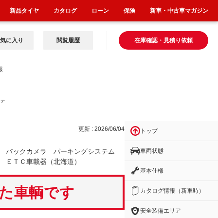
新品タイヤ
カタログ
ローン
保険
新車・中古車マガジン
気に入り
閲覧履歴
在庫確認・見積り依頼
報
ステ
更新 : 2026/06/04
トップ
車両状態
ジ バックカメラ パーキングシステム
 ＥＴＣ車載器（北海道）
基本仕様
いた車輌です
カタログ情報（新車時）
安全装備エリア