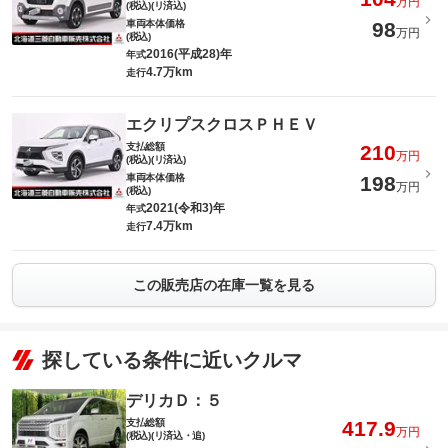
万円
(税込)(リ済込)
車両本体価格
98
万円
(税込)
2016(平成28)年
年式
4.7万km
走行
エクリプスクロスＰＨＥＶ
支払総額
210
万円
(税込)(リ済込)
車両本体価格
198
万円
(税込)
2021(令和3)年
年式
7.4万km
走行
この販売店の在庫一覧を見る
探している条件に近いクルマ
デリカＤ：５
支払総額
417.9
万円
(税込)(リ済込・追)