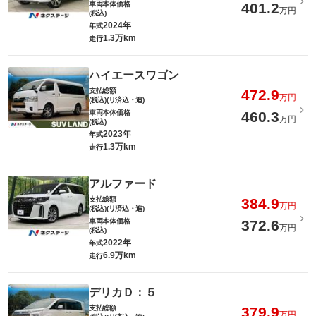
車両本体価格
401.2
万円
(税込)
2024年
年式
1.3万km
走行
ハイエースワゴン
支払総額
472.9
万円
(税込)(リ済込・追)
車両本体価格
460.3
万円
(税込)
2023年
年式
1.3万km
走行
アルファード
支払総額
384.9
万円
(税込)(リ済込・追)
車両本体価格
372.6
万円
(税込)
2022年
年式
6.9万km
走行
デリカＤ：５
支払総額
379.9
万円