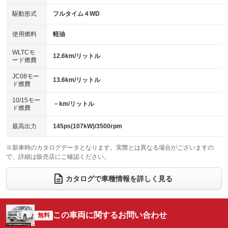
キーレス
LEDヘッドランプ
：装備あり
：装備あり
USB入力端子
Bluetooth接続
駆動形式
フルタイム４WD
：装備なし
：装備あり
HID(キセノンライト)
ポータブルナビ
：装備なし
：装備なし
100V電源
クリーンディーゼル
使用燃料
軽油
：装備あり
：装備あり
バックカメラ
ETC
：装備あり
：装備なし
センターデフロック
：装備なし
WLTCモ
エアロ
スマートキー
12.6km/リットル
：装備なし
：装備あり
ード燃費
レンタカーアップ
展示・試乗車
：装備あり
：装備なし
ローダウン
ランフラットタイヤ
：装備なし
：装備なし
JC08モー
13.6km/リットル
ド燃費
電動格納ミラー
：装備あり
パワーシート
3列シート
：装備あり
：装備あり
10/15モー
装備略号／用語解説
－km/リットル
ド燃費
ベンチシート
フルフラットシート
：装備なし
：装備なし
チップアップシート
オットマン
最高出力
145ps(107kW)/3500rpm
：装備なし
：装備なし
電動格納サードシート
シートヒーター
：装備なし
：装備あり
※新車時のカタログデータとなります。実際とは異なる場合がございますの
で、詳細は販売店にご確認ください。
ウォークスルー
後席モニター
：装備なし
：装備なし
カタログで車種情報を詳しく見る
電動リアゲート
フロントカメラ
：装備あり
：装備あり
シートエアコン
全周囲カメラ
：装備なし
：装備あり
この車両に関するお問い合わせ
サイドカメラ
無料
ルーフレール
：装備あり
：装備なし