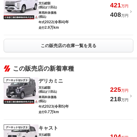
支払総額
421
万円
(税込)(リ済込)
車両本体価格
408
万円
(税込)
2022(令和4)年
年式
2.9万km
走行
この販売店の在庫一覧を見る
この販売店の新着車種
デリカミニ
グーネットセレクト
支払総額
225
万円
(税込)(リ済込)
車両本体価格
218
万円
(税込)
2023(令和5)年
年式
0.7万km
走行
キャスト
グーネットセレクト
支払総額
104