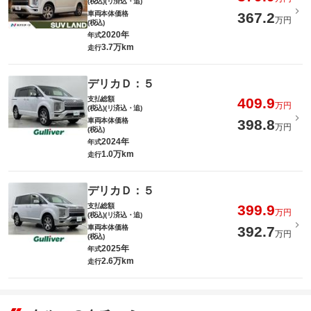
(税込)(リ済込・追)
車両本体価格
367.2
万円
(税込)
2020年
年式
3.7万km
走行
デリカＤ：５
支払総額
409.9
万円
(税込)(リ済込・追)
車両本体価格
398.8
万円
(税込)
2024年
年式
1.0万km
走行
デリカＤ：５
支払総額
399.9
万円
(税込)(リ済込・追)
車両本体価格
392.7
万円
(税込)
2025年
年式
2.6万km
走行