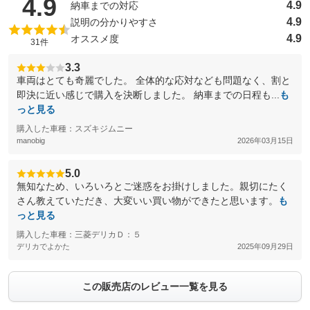
（5点満点中）
4.9
4.9
納車までの対応
4.9
説明の分かりやすさ
4.9
オススメ度
31件
3.3
車両はとても奇麗でした。 全体的な応対なども問題なく、割と
即決に近い感じで購入を決断しました。 納車までの日程も...
も
っと見る
購入した車種：スズキジムニー
manobig
2026年03月15日
5.0
無知なため、いろいろとご迷惑をお掛けしました。親切にたく
さん教えていただき、大変いい買い物ができたと思います。
も
っと見る
購入した車種：三菱デリカＤ：５
デリカでよかた
2025年09月29日
この販売店のレビュー一覧を見る