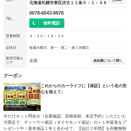
北海道札幌市東区伏古１１条５－１－４６
0078-6043-8976
TEL
無料電話
営業時間
９：３０～１８：００
定休日
毎週火曜日、第一・第二・第三水曜日
販売可能エ
全国
陸送費について聞く
リア
クーポン
これからのカーライフに【保証】という名の安
心を添えて♪
今だけネット問合せ（在庫確認、見積依頼、来店予約）いただいた
方限定で、ディーラー保証（ダイヤモンド保証）の＋１年延長をプ
レゼント中！基本保証１年と合わせて、【合計２年間】を距離無制