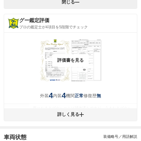
閉じる
グー鑑定評価
プロの鑑定士が4項目を5段階でチェック
評価書を見る
4
4
外装
内装
機関
修復歴
正常
無
気になるキズやヘコミは補修済みですが、小さなキズやヘ
外装
コミが残っています。
詳しく見る
(車両外装)
キズ・へこみについて問い合わせる
内装
気になる汚れ等が、部分的にあります。
(内装状態)
車両状態
装備略号／用語解説