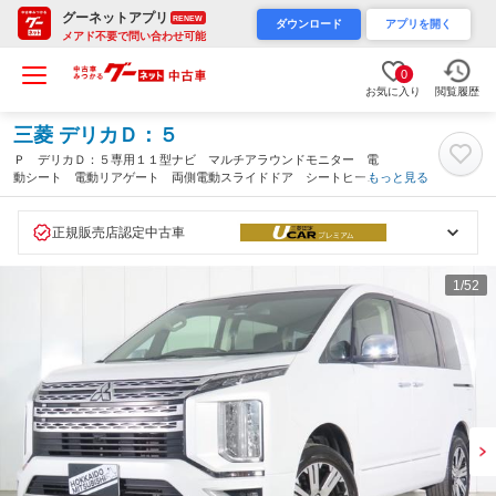
グーネットアプリ
RENEW
ダウンロード
アプリを開く
メアド不要で問い合わせ可能
0
お気に入り
閲覧履歴
三菱 デリカＤ：５
Ｐ デリカＤ：５専用１１型ナビ マルチアラウンドモニター 電
動シート 電動リアゲート 両側電動スライドドア シートヒータ
もっと見る
ー ハンドルヒーター レーンキープアシスト パドルシフト デ
ィーゼルターボ（北海道）
正規販売店認定中古車
1
/52