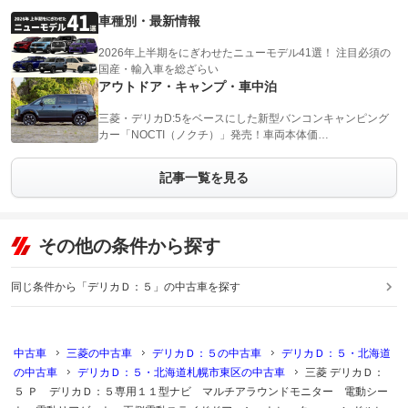
車種別・最新情報
2026年上半期をにぎわせたニューモデル41選！ 注目必須の
国産・輸入車を総ざらい
アウトドア・キャンプ・車中泊
三菱・デリカD:5をベースにした新型バンコンキャンピング
カー「NOCTI（ノクチ）」発売！車両本体価…
記事一覧を見る
その他の条件から探す
同じ条件から「デリカＤ：５」の中古車を探す
中古車
三菱の中古車
デリカＤ：５の中古車
デリカＤ：５・北海道
の中古車
デリカＤ：５・北海道札幌市東区の中古車
三菱 デリカＤ：
５ Ｐ デリカＤ：５専用１１型ナビ マルチアラウンドモニター 電動シー