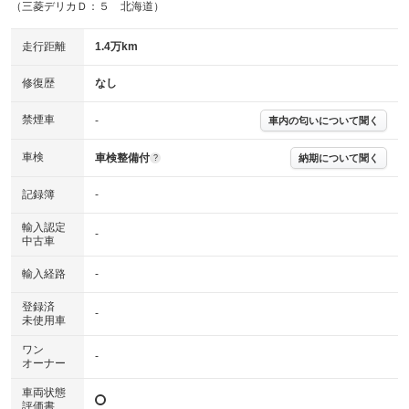
（三菱デリカＤ：５ 北海道）
主要機関に不具合はありません。
機関
走行距離
1.4万km
詳細は鑑定書をご確認ください。
修復歴
修復歴
なし
※グー鑑定は保証サービスではございません。購入時は必ず現車をご確認
下さい。
禁煙車
-
車内の匂いについて聞く
※実際にお渡しするコンディションチェックシートにつきましては、形式
および表示項目が異なる場合がございます。
※グー鑑定の評価はあくまでも記載している鑑定日の鑑定結果となりま
車検
車検整備付
納期について聞く
?
す。車両情報等の詳細は各販売店へお問い合わせ下さい。
記録簿
-
輸入認定
-
中古車
輸入経路
-
登録済
-
未使用車
ワン
-
オーナー
車両状態
評価書