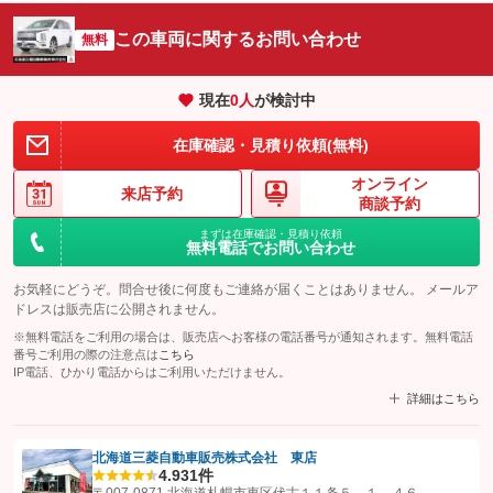
この車両に関するお問い合わせ
無料
現在
0
人
が検討中
在庫確認・見積り依頼(無料)
オンライン
来店予約
商談予約
まずは在庫確認・見積り依頼
無料電話でお問い合わせ
お気軽にどうぞ。問合せ後に何度もご連絡が届くことはありません。 メールア
ドレスは販売店に公開されません。
※無料電話をご利用の場合は、販売店へお客様の電話番号が通知されます。無料電話
番号ご利用の際の注意点は
こちら
IP電話、ひかり電話からはご利用いただけません。
詳細はこちら
北海道三菱自動車販売株式会社 東店
4.9
31件
【STEP1】
認証画面でグーネットを友だち追加してから「許可する」ボタンを押