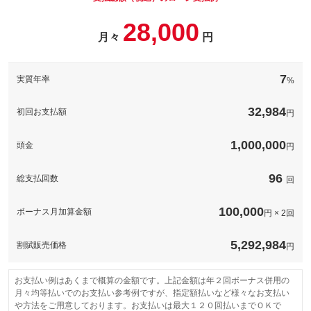
います。未然に防ぐことで車を長持ちさせより長くお乗りいただ
備考
くころが出来ます。フロアをはじめホイールハウスなどにハード
希望ナンバーを取得するパックです。お好きな数字や大切な思い
ワックス塗装を施行します。
パック内容
28,000
出の数字を愛車のナンバーにしませんか？※人気の数字等は、抽
月々
円
選になることがございます。ご了承ください。
このパックの見積もり依頼（無料）
備考
－
Ｆガラスレインダンス
まるで雨が踊っている！驚きの撥水加工をフロントガラスに施行
7
実質年率
%
します。雨の日の運転が快適になりますし、汚れもつきにくく視
備考
界がクリアなドライブが可能！サイドなどの全面施行メニューも
このパックの見積もり依頼（無料）
別途ございます。
32,984
初回お支払額
円
1,000,000
頭金
このパックの見積もり依頼（無料）
円
96
総支払回数
回
100,000
ボーナス月加算金額
円 × 2回
5,292,984
割賦販売価格
円
お支払い例はあくまで概算の金額です。上記金額は年２回ボーナス併用の
月々均等払いでのお支払い参考例ですが、指定額払いなど様々なお支払い
や方法をご用意しております。お支払いは最大１２０回払いまでＯＫで