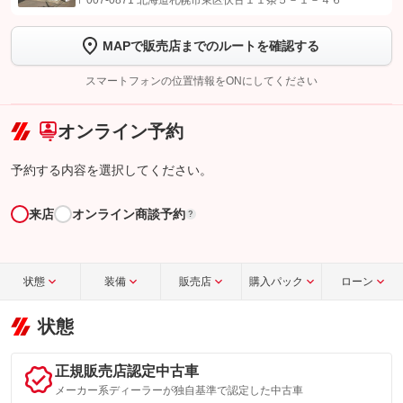
〒007-0871 北海道札幌市東区伏古１１条５－１－４６
します
MAPで販売店までのルートを確認する
【STEP2】
トーク画面で
ボタンをタップして問い合わせを
完了してください。
スマートフォンの位置情報をONにしてください
こちら
オンライン予約
予約する内容を選択してください。
来店
オンライン商談予約
?
状態
装備
販売店
購入パック
ローン
状態
正規販売店認定中古車
メーカー系ディーラーが独自基準で認定した中古車