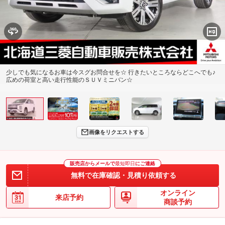
少しでも気になるお車は今スグお問合せを☆ 行きたいところならどこへでも♪
広めの荷室と高い走行性能のＳＵＶミニバン☆
画像をリクエストする
販売店からメールで
最短即日
にご連絡
無料で在庫確認・見積り依頼する
オンライン
来店予約
商談予約