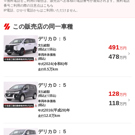
※無料電話をご利用の場合は、販売店へお客様の電話番号が通知されます。無料電話
番号ご利用の際の注意点は
こちら
IP電話、ひかり電話からはご利用いただけません。
この販売店の同一車種
デリカＤ：５
支払総額
491
万円
(税込)(リ済込)
車両本体価格
478
万円
(税込)
2024(令和6)年
年式
0.5万km
走行
デリカＤ：５
支払総額
128
万円
(税込)(リ済込)
車両本体価格
118
万円
(税込)
2016(平成28)年
年式
12.0万km
走行
デリカＤ：５