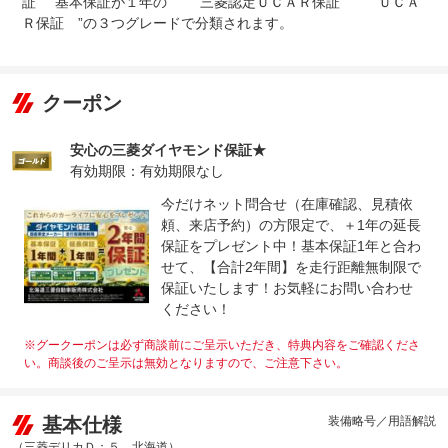
証 ”基本保証が１年の ” 三菱認定ＵＣＡＲ保証 ”” ＵＣＡ
Ｒ保証 ”の３つグレードで分類されます。
クーポン
安心の三菱ダイヤモンド保証★
有効期限：有効期限なし
今だけネット問合せ（在庫確認、見積依
頼、来店予約）の方限定で、＋1年の延長
保証をプレゼント中！基本保証1年と合わ
せて、【合計2年間】を走行距離無制限で
保証いたします！お気軽にお問い合わせ
ください！
※グークーポンは必ず商談前にご呈示いただき、特典内容をご確認くださ
い。商談後のご呈示は無効となりますので、ご注意下さい。
基本仕様
装備略号／用語解説
（三菱デリカＤ：５ 北海道）