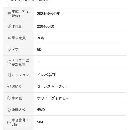
年式（初度
2024(令和6)年
登録）
排気量
2200cc(D)
乗車定員
８名
ドア
5D
エコカー減
－
税対象車
ミッション
インパネAT
過給器
ターボチャージャー
車体色
ホワイトダイヤモンド
駆動方式
4WD
車台番号下
584
3桁