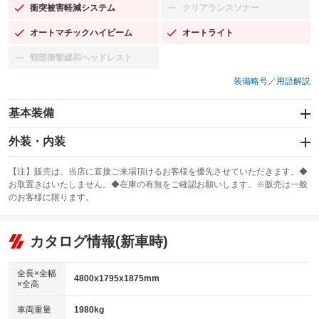
衝突被害軽減システム
クリアランスソナー
：装備あり
：装備なし
オートマチックハイビーム
オートライト
：装備あり
：装備あり
頸部衝撃緩和ヘッドレスト
：装備なし
装備略号／用語解説
基本装備
エアバッグ：運転席/助手席
外装・内装
：装備あり
スライドドア：両面電動
カーナビ：メモリーナビ他
：装備あり
：装備あり
【注】販売は、当店に直接ご来場頂けるお客様を優先させていただきます。◆
お取置きはいたしません。◆在庫の有無をご確認お願いします。※販売は一般
サンルーフ
ABS
TV：ワンセグ
：装備なし
：装備あり
：装備あり
のお客様に限ります。
エアコン
Wエアコン
オーディオ：CDまたはCDチェンジャー／ミュージックプレイヤー接続
：装備あり
：装備なし
：装備あり
可
リフトアップ
パワーステアリング
カタログ情報(新車時)
：装備なし
：装備あり
ビジュアル：-／DVD再生
：装備あり
ダウンヒルアシストコントロール
：装備なし
アルミホイール：アルミホイール
全長×全幅
：装備あり
4800x1795x1875mm
×全高
パワーウィンドウ
盗難防止システム
：装備あり
：装備あり
革シート
ハーフレザーシート
：装備なし
：装備なし
車両重量
1980kg
アイドリングストップ
ドライブレコーダー
：装備あり
：装備なし