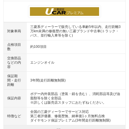
三菱系ディーラーで販売している車齢5年以内、走行距離3
対象車両
万km未満の修復歴の無い三菱ブランド中古車(トラック・
バス、並行輸入車等を除く)
点検項目
約100項目
数
交換部品
などの内
エンジンオイル
容
保証期
間・走行
3年間(走行距離無制限)
距離
ボデー内外装部品（塗装・錆を含む）、消耗部品等及び油
保証内容
脂類等を除く全部品
※詳しくは販売店スタッフにおたずねください。
全国の三菱ディーラーでサービス対応
特徴など
第三者評価書、修復歴無、納車後1ヶ月無料点検
ダイヤモンド保証プレミアム(3年間走行距離無制限)