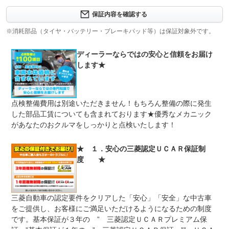
ボデー内外装部品（塗装・サビ含む）、消耗品及び油脂類
保証内容を確認する
保証項目
等を除く部品が対象部品となります。
※消耗部品（タイヤ・バッテリー・ブレーキパッド等）は保証対象外です。
修理回数
ディーラーならではの安心と信頼をお届け
車両本体価格
します★
保証修理は、ご購入時のその車両本体価格（消費税抜）と
上限金額
なります。限度額を超える修理は保証修理を利用すること
ができません。
無し
点検整備費用は別途いただきません！もちろん整備の際に発生
免責金
基本保証期間内の修理についてはお客様の負担額はござい
した部品工賃についても含まれております★優秀なメカニック
ません。
があなたのおクルマをしっかりと点検いたします！
全国の三菱自動車販売株式会社、または当社と提携してい
保証修理
るサービス工場（但し修理の受付窓口は販売会社）のみ修
受付先
理が可能です。
★ １．安心の三菱認定ＵＣＡＲ保証制
度 ★
整備付 法定12ヶ月または法定24ヶ月点検整備付
法定整備
※車検なし・車検整備付の場合は法定24ヶ月点検整備付
※商用車は6ヶ月または12ヶ月点検整備付
法定２４ヶ月点検整備付 ※商用車は１２ヶ月点検整備付
法定整備
三菱自動車の認定要件をクリアした「安心」「安全」な中古車
納車前に法定２４ヶ月点検整備を実施いたします。当店の
について
をご提供し、お客様にご満足いただけるようになるための制度
２４ヶ月点検は、１００項目に及ぶ点検整備です。
です。基本保証が３年の ” 三菱認定ＵＣＡＲプレミアム保