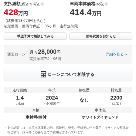
支払総額
車両本体価格
(税込/リ済込)
(税込)
428
414.4
万円
万円
（諸費用13.6万円を含む）
法定整備：
整備付
保証：
36ヶ月・走行無制限
希望予算で相談してみる
価格変更をお知らせ
28,000
月々
円
通常ローン
詳細を見る
実質年率7%・96回
ローンについて相談する
走行距離
年式
修復歴
排気量
1.4
2024
2200
なし
万km
(令和6)年
cc(D)
車検
車体色
車検整備付
ホワイトダイヤモンド
支払総額には、車両本体価格の他、保険料、税金、登録等に伴う費用、リサイクル預託金
相当額等、購入時に必要な全ての費用が含まれています。