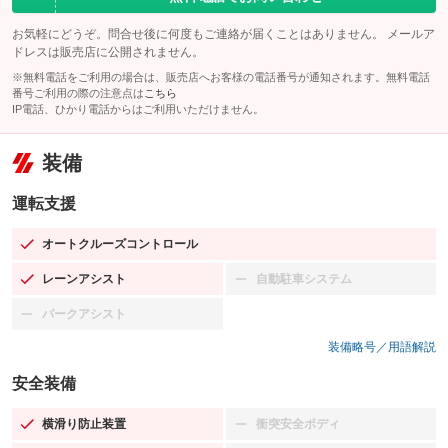
お気軽にどうぞ。問合せ後に何度もご連絡が届くことはありません。 メールア
ドレスは販売店に公開されません。
※無料電話をご利用の場合は、販売店へお客様の電話番号が通知されます。無料電話
番号ご利用の際の注意点は
こちら
IP電話、ひかり電話からはご利用いただけません。
装備
運転支援
オートクルーズコントロール
：装備あり
レーンアシスト
自動駐車システム
：装備あり
：装備なし
パークアシスト
：装備なし
装備略号／用語解説
安全装備
横滑り防止装置
衝突安全ボディ
：装備あり
：装備なし