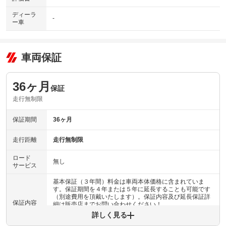
ディーラ
-
ー車
車両保証
36ヶ月
保証
走行無制限
保証期間
36ヶ月
走行距離
走行無制限
ロード
無し
サービス
基本保証（３年間）料金は車両本体価格に含まれていま
す。保証期間を４年または５年に延長することも可能です
（別途費用を頂戴いたします）。保証内容及び延長保証詳
保証内容
細は販売店までお問い合わせください！
詳しく見る
保証内容について問い合わせる