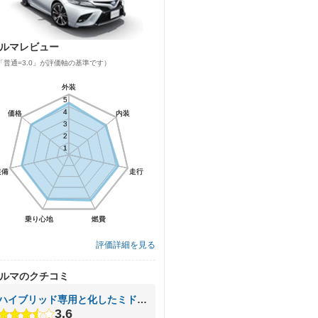
ルマレビュー
「普通=3.0」が評価軸の基準です）
外装
外装
5
5
4
4
価格
価格
内装
内装
3
3
2
2
1
1
装備
装備
走行
走行
乗り心地
乗り心地
燃費
燃費
評価詳細を見る
ルマのクチコミ
ハイブリッド専用と化したミドルクラスＦＦセダン
3.6