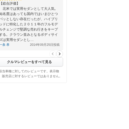
【総合評価】
北米では実用セダンとして大人気。
知名度はあっても国内ではいまひとつ
パッとしない存在だったが、ハイブリ
ッドに特化した２０１１年のフルモデ
ルチェンジで堅調な売れ行きをキープ
する。クラウン並みとなるボディサイ
ズは実用セダンとし…
一条 孝
2014年09月25日投稿
クルマレビューをすべて見る
該当車種に対してのレビューです。表示物
、販売店に対するレビューではありません。