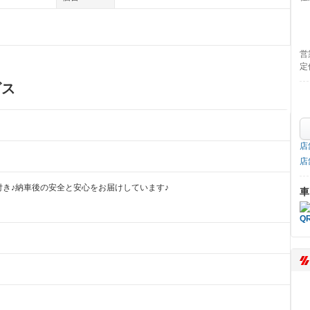
営
定
ビス
店
店
き♪納車後の安全と安心をお届けしています♪
車