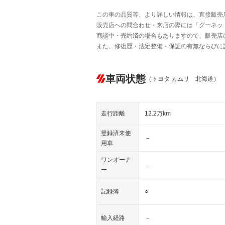
この車の品質等、より詳しい情報は、直接販売
販売店への問合わせ・来店の際には「グーネット中
商談中・売約済の場合もありますので、販売店
また、修復歴・法定整備・保証の有無ならびに
車両状態
（トヨタ カムリ 北海道）
走行距離
12.2万km
登録済未使
－
用車
ワンオーナ
－
ー
記録簿
○
輸入経路
－