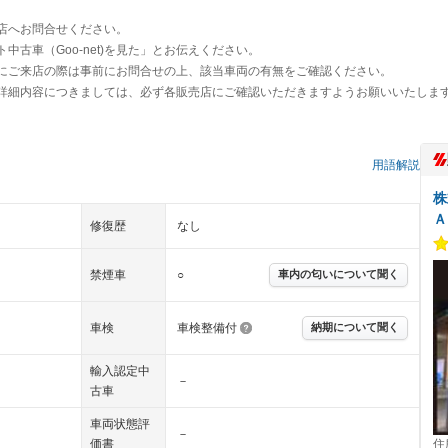
店へお問合せください。
古車（Goo-net)を見た」とお伝えください。
にご来店の際は事前にお問合せの上、該当車両の有無をご確認ください。
詳細内容につきましては、必ず各販売店にご確認いただきますようお願いいたしま
用語解説
株
Ａ
修復歴
なし
禁煙車
○
車内の匂いについて聞く
車検
車検整備付
納期について聞く
輸入認定中
－
古車
車両状態評
－
価書
住