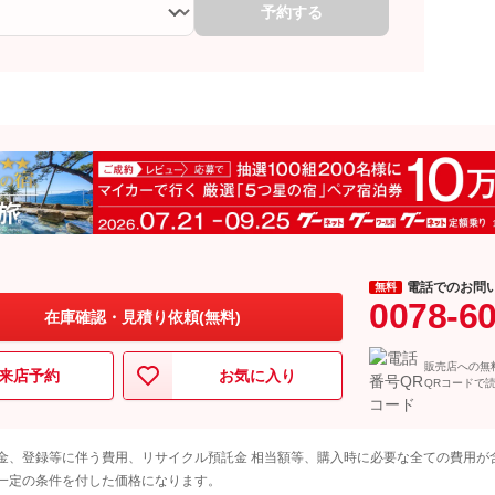
予約する
電話でのお問
無料
0078-6
在庫確認・見積り依頼(無料)
販売店への無
来店予約
お気に入り
QRコードで
金、登録等に伴う費用、リサイクル預託金 相当額等、購入時に必要な全ての費用が
一定の条件を付した価格になります。