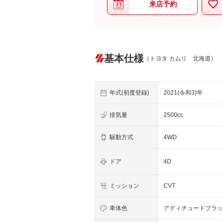
来店予約
基本仕様
（トヨタ カムリ 北海道）
年式(初度登録)
2021(令和3)年
排気量
2500cc
駆動方式
4WD
ドア
4D
ミッション
CVT
車体色
アティチュードブラ