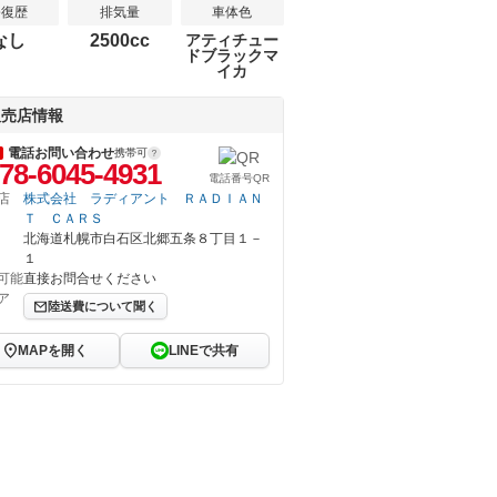
修復歴
排気量
車体色
なし
2500cc
アティチュー
ドブラックマ
イカ
販売店情報
電話お問い合わせ
携帯可
78-6045-4931
電話番号QR
店
株式会社 ラディアント ＲＡＤＩＡＮ
Ｔ ＣＡＲＳ
北海道札幌市白石区北郷五条８丁目１－
１
可能
直接お問合せください
ア
陸送費について聞く
MAPを開く
LINEで共有