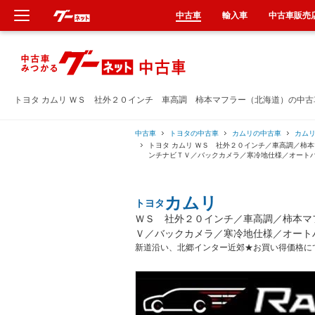
中古車
輸入車
中古車販売
新車
中古車
トヨタ カムリ ＷＳ 社外２０インチ 車高調 柿本マフラー（北海道）の中
輸入車
中古車
トヨタの中古車
カムリの中古車
カム
トヨタ カムリ ＷＳ 社外２０インチ／車高調／柿
ンチナビＴＶ／バックカメラ／寒冷地仕様／オート
クルマ買取
カムリ
トヨタ
カーリース
ＷＳ 社外２０インチ／車高調／柿本マ
Ｖ／バックカメラ／寒冷地仕様／オート
タイヤ交換
新道沿い、北郷インター近郊★お買い得価格にて
整備工場
車検