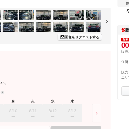
画像をリクエストする
無料
00
販売
住所
販売
エリ
さい。
約
月
火
水
木
8/10
8/11
8/12
8/13