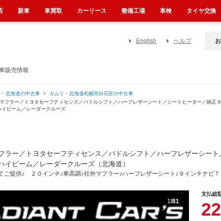
店
新車
車買取
カーリース
整備工場
車検
タイヤ交換
English
ヘルプ
お
古車販売情報
リ・北海道の中古車
カムリ・北海道札幌市白石区の中古車
本マフラー／トヨタセーフティセンス／パドルシフト／ハーフレザーシート／シートヒーター／純正
ハイビーム／レーダークルーズ
フラー／トヨタセーフティセンス／パドルシフト／ハーフレザーシート
ハイビーム／レーダークルーズ（北海道）
ご提供♪ ２０インチ♪車高調♪社外マフラー♪ハーフレザーシート♪９インチナビＴ
支払総
1
/81
22