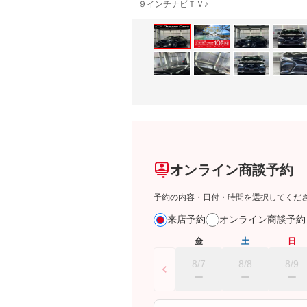
９インチナビＴＶ♪
オンライン商談予約
予約の内容・日付・時間を選択してくだ
来店予約
オンライン商談予
金
土
日
8/7
8/8
8/9