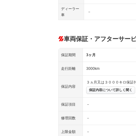
ディーラー
－
車
車両保証・アフターサー
保証期間
3ヶ月
走行距離
3000km
３ヵ月又は３０００キロ保証付
保証内容
保証内容について詳しく聞く
保証項目
－
修理回数
－
上限金額
－