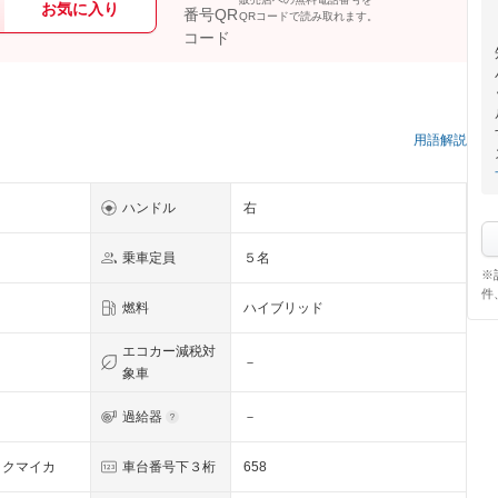
お気に入り
QRコードで読み取れます。
用語解説
ハンドル
右
乗車定員
５名
※
件
燃料
ハイブリッド
エコカー減税対
－
象車
過給器
－
ックマイカ
車台番号下３桁
658