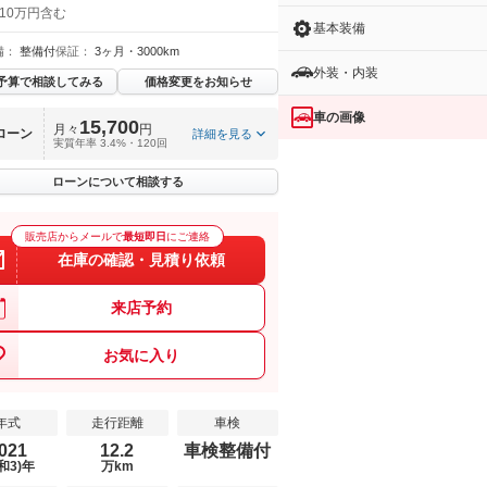
 10万円含む
基本装備
備：
整備付
保証：
3ヶ月・3000km
外装・内装
予算で相談してみる
価格変更をお知らせ
車の画像
15,700
月々
円
ローン
詳細を見る
実質年率 3.4%・120回
ローンについて相談する
販売店からメールで
最短即日
にご連絡
在庫の確認・見積り依頼
来店予約
お気に入り
年式
走行距離
車検
021
12.2
車検整備付
和3)年
万km