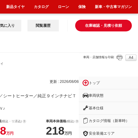
新品タイヤ
カタログ
ローン
保険
新車・中古車マガジン
気に入り
閲覧履歴
在庫確認・見積り依頼
車両・店舗情報を印刷
A4
９イ
更新 : 2026/08/06
トップ
車両状態
／シートヒーター／純正９インチナビＴ
基本仕様
Ｖ♪
カタログ情報（新車時）
額
車両本体価格
(税込・リ済込)
(税込)
8
218
安全装備エリア
万円
万円