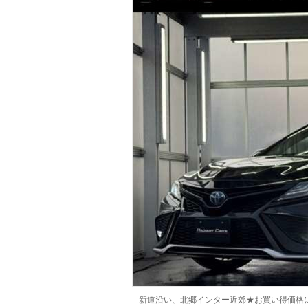
マガジン
車カタログ
自動車ローン
保険
レビュー
価格相場
教習所
用語集
新道沿い、北郷インター近郊★お買い得価格に