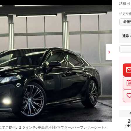
諸費用
法定整
希望
通常
2
(令
てご提供♪ ２０インチ♪車高調♪社外マフラー♪ハーフレザーシート♪