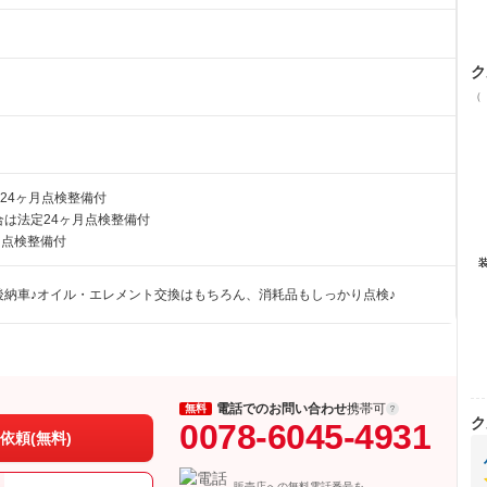
ク
（
24ヶ月点検整備付
は法定24ヶ月点検整備付
月点検整備付
後納車♪オイル・エレメント交換はもちろん、消耗品もしっかり点検♪
電話でのお問い合わせ
携帯可
無料
ク
0078-6045-4931
依頼(無料)
販売店への無料電話番号を