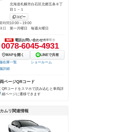
北海道札幌市白石区北郷五条８丁
目１－１
コピー
業時間
10:00～19:00
休日
第一月曜日 毎週火曜日
電話お問い合わせ
無料
携帯可
0078-6045-4931
MAPを開く
LINEで共有
舗在庫一覧
ショールーム
舗詳細
両ページQRコード
QRコードをスマホで読み込むと車両詳
細ページに遷移できます
カムリ関連情報