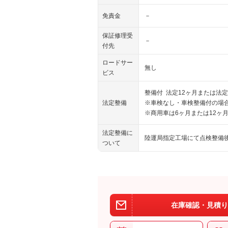
免責金
－
保証修理受
－
付先
ロードサー
無し
ビス
整備付 法定12ヶ月または法定
法定整備
※車検なし・車検整備付の場合
※商用車は6ヶ月または12ヶ
法定整備に
陸運局指定工場にて点検整備
ついて
在庫確認・見積り