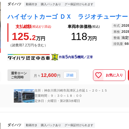
ダイハツ
動画付き
購入パックあり
グー保証付けられます
202
年式
支払総額
車両本体価格
(税込)(リ済込)
(税込)
202
車検
125.
118
2
法定
万円
万円
整備
66
排気量
（諸費用7.2万円を含む）
5
5
外装
内装
機関／正常
通常ローン
12,600
お気に入り
詳細
月々
円
ご利用時
住所：神奈川県川崎市高津区上作延１－２０－１５
営業時間：９：３０～１８：００
定休日：火曜日・第2/第3水曜日
ダイハツ
動画付き
購入パックあり
グー保証付けられます