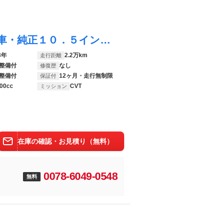
ヴォクシー ハイブリッドＳ－Ｚ 認定中古車・純正１０．５インチＤＡナビ・快適利便パッケージ・ヘッドアップディスプレイ・デジタルインナーミラー・パノラミックビューモニター・アドバンストパーク・ＡＣ１００Ｖ１５００Ｗ電源・前後ドラレコ
3年
2.2万km
走行距離
整備付
なし
修復歴
整備付
12ヶ月・走行無制限
保証付
00cc
CVT
ミッション
在庫の確認・お見積り（無料）
0078-6049-0548
無料