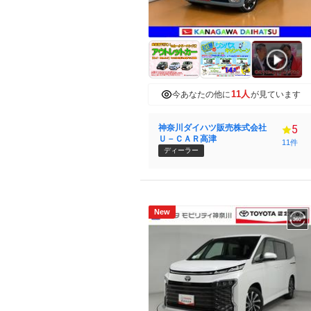
11人
今あなたの他に
が見ています
神奈川ダイハツ販売株式会社
5
Ｕ－ＣＡＲ高津
11件
ディーラー
New