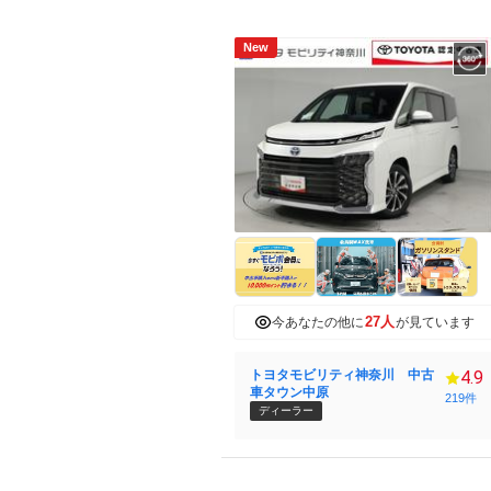
New
27人
今あなたの他に
が見ています
トヨタモビリティ神奈川 中古
4.9
車タウン中原
219件
ディーラー