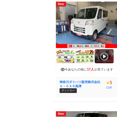
New
17人
今あなたの他に
が見ています
神奈川ダイハツ販売株式会社
5
Ｕ－ＣＡＲ高津
11件
ディーラー
New