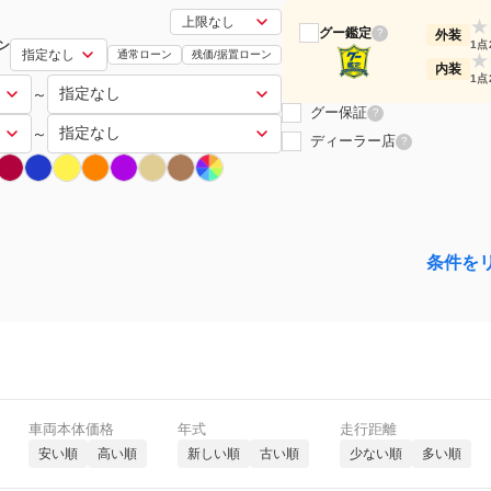
★
グー鑑定
?
外装
ン
1点
通常ローン
残価/据置ローン
★
内装
1点
～
グー保証
?
～
ディーラー店
?
条件を
車両本体価格
年式
走行距離
安い順
高い順
新しい順
古い順
少ない順
多い順