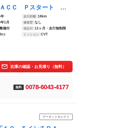
ムーヴキャンバス ストライプスＧターボ ＡＣＣ Ｐスタート キーフリー サポカーＳワイド適合 パノラマモニター対応 Ｂカメラ Ｐスタート 両側オートスライドドア 誤発進抑制装置 横滑り防止機能 電動パーキングブレーキ 全車速追従機能付ＡＣＣ コーナーセンサー キーフリー
6年
18km
走行距離
9年1月
なし
修復歴
整備付
12ヶ月・走行無制限
保証付
0cc
CVT
ミッション
在庫の確認・お見積り（無料）
0078-6043-4177
無料
グーネットセレクト