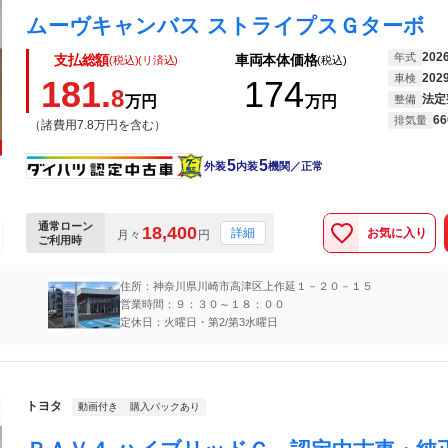
202
年式
支払総額
車両本体価格
(税込)(リ済込)
(税込)
202
車検
181.
174
8
法定
万円
万円
整備
66
排気量
（諸費用7.8万円を含む）
5
5
外装
内装
機関／正常
通常ローン
18,400
お気に入り
詳細
月々
円
ご利用時
住所：神奈川県川崎市高津区上作延１－２０－１５
営業時間：９：３０～１８：００
定休日：火曜日・第2/第3水曜日
トヨタ
動画付き
購入パックあり