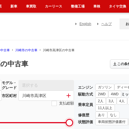
店
新車
車買取
カーリース
整備工場
車検
タイヤ交換
English
ヘルプ
お
の中古車
川崎市の中古車
川崎市高津区の中古車
区の中古車
この条
モデル・
選択する
エンジン
ガソリン
ディー
グレード
駆動方式
ミッ
2WD
4WD
川崎市高津区
市区町村
2人
3人
4人
支払総額
乗車定員
11人以上
修復歴
あり
なし
状態評価
車両状態評価書付