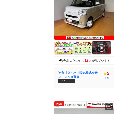
12人
今あなたの他に
が見ています
神奈川ダイハツ販売株式会社
5
Ｕ－ＣＡＲ高津
11件
ディーラー
New