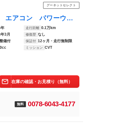
グーネットセレクト
ハイゼットカーゴ ＤＸ ラジオチューナー エアコン パワーウィンドウ キーレス サポカーＳワイド適合 ラジオチューナー エアコン 誤発進抑制装置 横滑り防止機能 コーナーセンサー アイドリングストップ 光軸調整ダイヤル パワーウィンドウ キーレス
6年
0.1万km
走行距離
8年3月
なし
修復歴
整備付
12ヶ月・走行無制限
保証付
0cc
CVT
ミッション
在庫の確認・お見積り（無料）
0078-6043-4177
無料