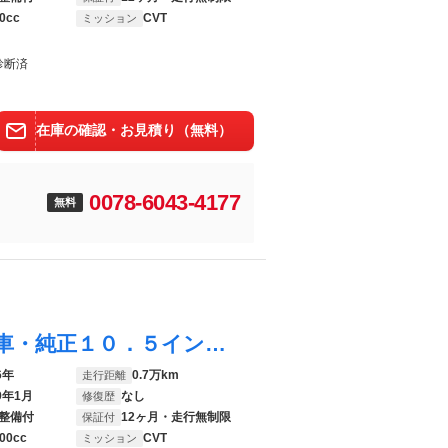
0cc
CVT
ミッション
診断済
在庫の確認・お見積り（無料）
0078-6043-4177
無料
ヴォクシー ハイブリッドＳ－Ｚ 認定中古車・純正１０．５インチＤＡナビ・純正１３インチ後席モニター・パノラミックビューモニター・アドバンストパーク・デジタルインナーミラー・快適利便パッケージ・ＡＣ１００Ｖ１５００Ｗ電源
6年
0.7万km
走行距離
9年1月
なし
修復歴
整備付
12ヶ月・走行無制限
保証付
00cc
CVT
ミッション