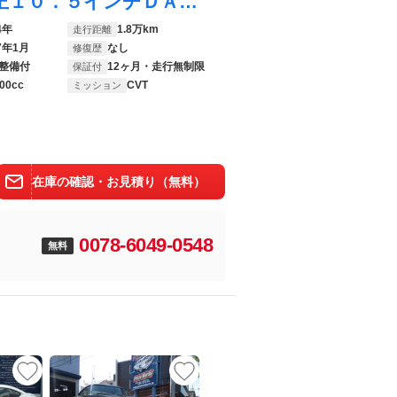
ＲＡＶ４ ハイブリッドＧ 認定中古車・純正１０．５インチＤＡナビ・モデリスタ製フルエアロ・パノラミックビューモニター・ハンズフリーパワーバックドア・シートヒーター＆ベンチレーター・デジタルインナーミラー（前後方録画機能付き）
4年
1.8万km
走行距離
7年1月
なし
修復歴
整備付
12ヶ月・走行無制限
保証付
00cc
CVT
ミッション
在庫の確認・お見積り（無料）
0078-6049-0548
無料
UP