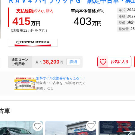
202
年式
支払総額
車両本体価格
(税込)(リ済込)
(税込)
202
車検
415
403
法定
万円
万円
整備
25
排気量
（諸費用12万円を含む）
通常ローン
38,200
お気に入り
詳細
月々
円
ご利用時
無料オイル交換券がもらえる！！
対象者：中古車をご成約された方
期間： なし
古車