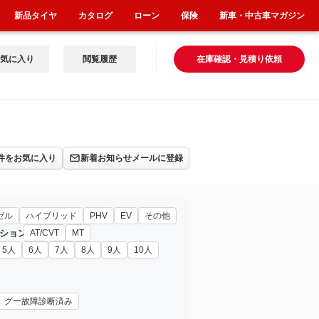
新品タイヤ
カタログ
ローン
保険
新車・中古車マガジン
気に入り
閲覧履歴
在庫確認・見積り依頼
件をお気に入り
新着お知らせメールに登録
ゼル
ハイブリッド
PHV
EV
その他
ション
AT/CVT
MT
5人
6人
7人
8人
9人
10人
グー故障診断済み