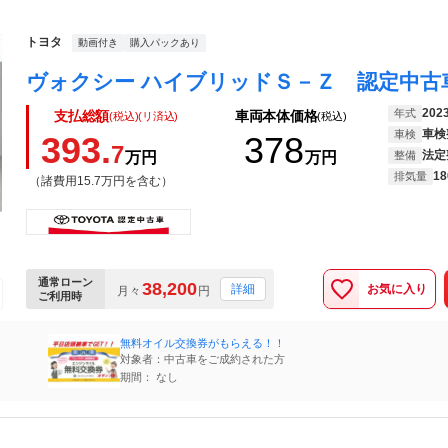
トヨタ
動画付き
購入パックあり
202
年式
支払総額
車両本体価格
(税込)(リ済込)
(税込)
車検
車検
393.
378
7
法定
万円
万円
整備
18
排気量
（諸費用15.7万円を含む）
通常ローン
38,200
お気に入り
詳細
月々
円
ご利用時
無料オイル交換券がもらえる！！
対象者：中古車をご成約された方
期間： なし