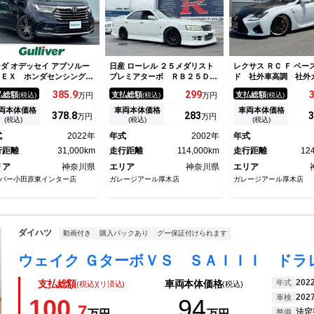
ダ オデッセイ アブソルー
日産 ローレル ２５メダリスト
レクサス ＲＣ Ｆ ベー
・ＥＸ ホンダセンシング
プレミアターボ ＲＢ２５ＤＥ
ド 社外車高調 社外
ーダークルーズ レーンキー
Ｔ ＮＥ０６ターボエンジン
ボンネット 社外１９
385.
9
299
払総額
支払総額
支払総額
(税込)
万円
(税込)
万円
(税込)
 ブラインドスポット パド
ＥＲ３４用５速ＭＴ換装 ＢＳ
Ｗ 純正オレンジキ
シフト ジェスチャー両側パ
Ｋエアロ（Ｆ／Ｓ／Ｒ） 柿本
純正マフラー 純正
両本体価格
車両本体価格
車両本体価格
378.
8
283
3
万円
万円
ースライド パワーバックド
改マフラー ＢＬＩＴＺ車高
ステアリングヒーター
(税込)
(税込)
(税込)
 １０インチ純正ナビＴＶ
調 ＢＬＩＴＺインタークーラ
ヒーター シートクー
式
2022年
年式
2002年
年式
２．８インチフリップダウン
ー ＣＡＬＳＯＮＩＣオイルク
正ナビ バックカメラ
ニター
行距離
31,000km
ーラー
走行距離
114,000km
走行距離
12
リア
神奈川県
エリア
神奈川県
エリア
バー小田原東インター店
ガレージアール厚木店
ガレージアール厚木店
ダイハツ
動画付き
購入パックあり
グー保証付けられます
202
年式
支払総額
車両本体価格
(税込)(リ済込)
(税込)
202
車検
100.
94
7
法定
万円
万円
整備