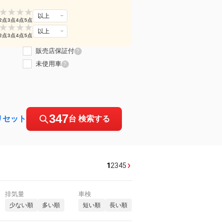
★
★
★
★
以上
2点
3点
4点
5点
★
★
★
★
以上
2点
3点
4点
5点
販売店保証付
?
未使用車
?
347
リセット
台 検索する
›
1
2
3
4
5
排気量
車検
少ない順
多い順
短い順
長い順