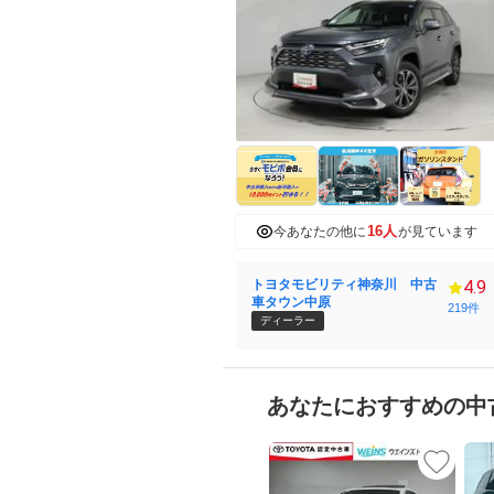
16人
今あなたの他に
が見ています
トヨタモビリティ神奈川 中古
4.9
車タウン中原
219件
ディーラー
あなたにおすすめの中