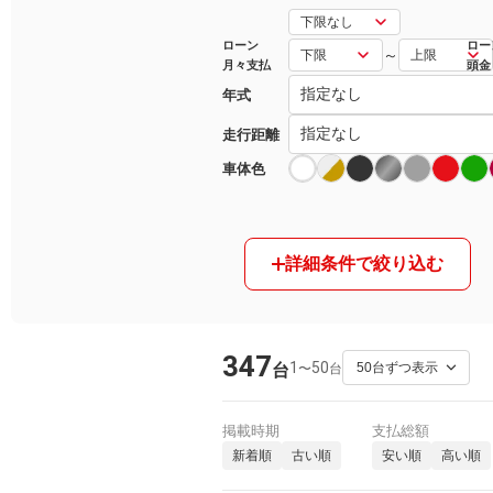
マガジン
ローン
ロー
～
月々支払
頭金
年式
車カタログ
走行距離
自動車ローン
車体色
保険
詳細条件で絞り込む
レビュー
価格相場
347
1
50
〜
台
台
教習所
用語集
掲載時期
支払総額
新着順
古い順
安い順
高い順