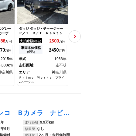
スグレー
ダッジ ダッジ・チャージャー
ポルシェ カイエン Ｓ ユーザ
日産 
カーボン
Ｒ／Ｔ Ｒ／Ｔ Ｒｅｓｔｏ
ー買取車／革張りシート／前席
パッ
インチＡ
Ｍｏｄ Ｆｒａｍｅ－ｏｆｆ
パワーシート／社外ナビ／テレ
ービ
388
2500
49.
9
支払総額
支払総額
支払
万円
(税込)
万円
(税込)
万円
ャリパー
ｒｅｓｔｏｒａｔｉｏｎ Ｆｕ
ビ／バックカメラ／前席シート
フラ
革シート
ｅｌ ｉｎｊｅｃｔｉｏｎＩｎ
ヒーター／社外アルミホイール
ー 
車両本体価格
車両本体価格
車両
70
2450
39.
9
万円
万円
万円
 シート
ｄｙ ａｌｕｍｉｎｕｍ ｈｅ
／ＥＴＣ
Ｒ）
(税込)
(税込)
ラー 純
ａｄｓ
Ｗ 
2015年
年式
1968年
年式
2006年
年式
Ｉイ
4,000km
走行距離
走不明
走行距離
165,000km
アク
走行
神奈川県
エリア
神奈川県
エリア
神奈川県
エリ
Ｐｒｉｍｅ Ｗｏｒｋｓ プライ
タウロスジャパン相模原店
ガレー
ムワークス
ウェイク ＧターボＶＳ ＳＡＩＩＩ ドラレコ Ｂカメラ ナビ ＥＴＣ サポカーＳワイド適合 ドラレコ Ｂカメラ ナビ ＨＤＭＩ・ＵＳＢ接続端子 ステアリングスイッチ Ｐスタート 両側オートスライドドア 誤発進抑制装置 横滑り防止機能 オートハイビーム ＥＴＣ キーフリー
2年
9.9万km
走行距離
7年6月
なし
修復歴
整備付
12ヶ月・走行無制限
保証付