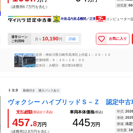
66
排気量
（諸費用6.7万円を含む）
4
4
コンピューター
外装
内装
機関／正常
通常ローン
10,190
お気に入り
詳細
月々
円
ご利用時
住所：神奈川県川崎市高津区上作延１－２０－１５
営業時間：９：３０～１８：００
定休日：火曜日・第2/第3水曜日
トヨタ
動画付き
購入パックあり
202
年式
支払総額
車両本体価格
(税込)(リ済込)
(税込)
202
車検
457.
445
8
法定
万円
万円
整備
18
排気量
（諸費用12.8万円を含む）