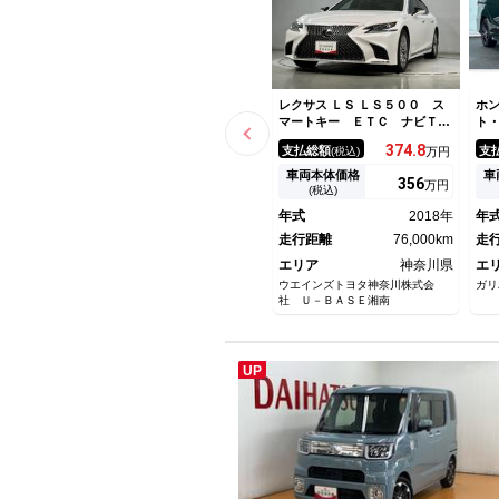
レクサス ＬＳ ＬＳ５００ ス
ホン
マートキー ＥＴＣ ナビＴ
ト
Ｖ バックモニター 地デジ
レ
374.
8
支払総額
支
(税込)
万円
ＬＥＤライト
プ
ル
車両本体価格
車
356
万円
ワ
(税込)
ア
年式
2018年
年
１
走行距離
76,000km
モ
走
エリア
神奈川県
エ
ウエインズトヨタ神奈川株式会
ガリ
社 Ｕ－ＢＡＳＥ湘南
UP