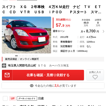
スイフト ＸＧ ２年車検 ４万ＫＭ走行 ナビ ＴＶ ＥＴ
Ｃ ＣＤ ＶＴＲ ＵＳＢ ｉＰＯＤ Ｐスタート スマー
トキー スペアキー／タイヤ プッシュスタート オートエア
支払総額
(税込)
本体価格
諸費用
コン ホイールキャップ付き ワンオーナー 禁煙車
49.9
8
57.
9
万円
万円
万円
8,700
通常ローン
月々
円
年式
2012年
走行
4.2万km
車検
車検整備付
排気
1200cc
整備
法定整備付
修復
なし
保証
保証付 (1ヶ月・1000km)
販売店保証
オンライン商談可
埼玉県入間郡毛呂山町
ＳＴＧ カーハウス埼玉
お気に入り
在庫を確認・見積り依頼する
2人
今あなたの他に
が見ています
日産
UP
グーネットセレクト