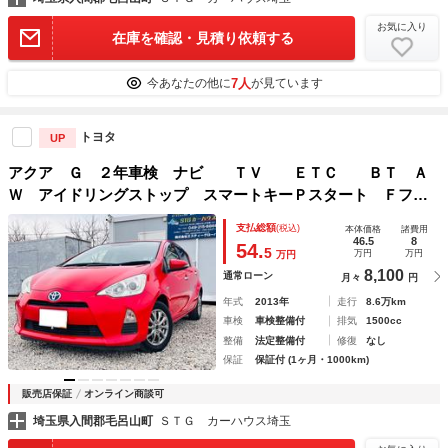
お気に入り
在庫を確認・見積り依頼する
7人
今あなたの他に
が見ています
トヨタ
UP
アクア Ｇ ２年車検 ナビ ＴＶ ＥＴＣ ＢＴ Ａ
Ｗ アイドリングストップ スマートキーＰスタート Ｆフォ
グランプ ウィンカーミラーＬＥＤライト オートＡＣ／ライ
支払総額
(税込)
本体価格
諸費用
ト ＤＶＤ シートヒーター禁煙車 ワンオーナ
46.5
8
54.
5
万円
万円
万円
8,100
通常ローン
月々
円
年式
2013年
走行
8.6万km
車検
車検整備付
排気
1500cc
整備
法定整備付
修復
なし
保証
保証付 (1ヶ月・1000km)
販売店保証
オンライン商談可
埼玉県入間郡毛呂山町
ＳＴＧ カーハウス埼玉