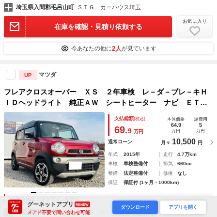
埼玉県入間郡毛呂山町
ＳＴＧ カーハウス埼玉
お気に入り
在庫を確認・見積り依頼する
2人
今あなたの他に
が見ています
マツダ
UP
フレアクロスオーバー ＸＳ ２年車検 レ－ダ－ブレ－キＨ
ＩＤヘッドライト 純正ＡＷ シートヒーター ナビ ＥＴ
Ｃ ルーフレール オートＡＣ／ライト Ｆランプ ウインカ
支払総額
(税込)
本体価格
諸費用
ーミラーＡストップ ＳキーＰスタート Ｓキーワンオーナー
64.9
5
69.
9
万円
万円
万円
禁煙車
10,500
通常ローン
月々
円
年式
2015年
走行
4.7万km
車検
車検整備付
排気
660cc
整備
法定整備付
修復
なし
保証
保証付 (1ヶ月・1000km)
販売店保証
オンライン商談可
グーネットアプリ
RENEW
ダウンロード
アプリを開く
埼玉県入間郡毛呂山町
ＳＴＧ カーハウス埼玉
メアド不要で問い合わせ可能