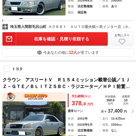
車検
2028年8月
排気
2500cc
整備
法定整備無
修復
あり
保証
保証無
埼玉県入間郡毛呂山町
ＨＯＢＢＹ ＡＵＴＯ圏央鶴ヶ島インター店（ホビーオート）
お気に入り
在庫を確認・見積り依頼する
12人
今あなたの他に
が見ています
トヨタ
クラウン アスリートＶ Ｒ１５４ミッション載替公認／１Ｊ
Ｚ－ＧＴＥ／ＢＬＩＴＺＳＢＣ・ラジエーター／ＨＰＩ前置イ
ンタークーラー・パイピング／ＴＥＩＮ車高調／マナレイ１８
支払総額
(税込)
本体価格
諸費用
インチアルミ／ＨＫＳエアクリ／ＢＲＩＤＥセミバケシート／
368.8
10
378.
8
万円
万円
万円
37,400
通常ローン
月々
円
年式
2002年
走行
10.8万km
車検
2028年6月
排気
2500cc
整備
法定整備無
修復
なし