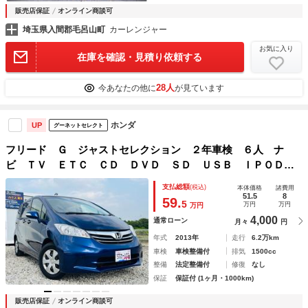
販売店保証
オンライン商談可
埼玉県入間郡毛呂山町
カーレンジャー
お気に入り
在庫を確認・見積り依頼する
28人
今あなたの他に
が見ています
ホンダ
UP
グーネットセレクト
フリード Ｇ ジャストセレクション ２年車検 ６人 ナ
ビ ＴＶ ＥＴＣ ＣＤ ＤＶＤ ＳＤ ＵＳＢ ＩＰＯＤ
Ｂカメラ 両側電動ドア ウインカーミラー ＨＩＤヘッドラ
支払総額
(税込)
本体価格
諸費用
イト オートＡＣ／ライト スマートキー スペアキー ワン
51.5
8
59.
5
万円
万円
万円
オーナ 禁煙車
4,000
通常ローン
月々
円
年式
2013年
走行
6.2万km
車検
車検整備付
排気
1500cc
整備
法定整備付
修復
なし
保証
保証付 (1ヶ月・1000km)
販売店保証
オンライン商談可