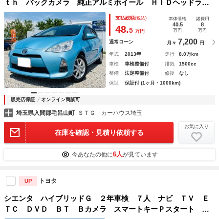
ｔｈ バックカメラ 純正アルミホイール ＨＩＤヘッドライ
ト フォグランプ オートエアコン ＣＤ ＤＶＤ ウィンカ
支払総額
(税込)
本体価格
諸費用
ードアミラー スペアキー ワンオーナ
40.5
8
48.
5
万円
万円
万円
7,200
通常ローン
月々
円
年式
2013年
走行
8.0万km
車検
車検整備付
排気
1500cc
整備
法定整備付
修復
なし
保証
保証付 (1ヶ月・1000km)
販売店保証
オンライン商談可
埼玉県入間郡毛呂山町
ＳＴＧ カーハウス埼玉
お気に入り
在庫を確認・見積り依頼する
6人
今あなたの他に
が見ています
トヨタ
UP
シエンタ ハイブリッドＧ ２年車検 ７人 ナビ ＴＶ Ｅ
ＴＣ ＤＶＤ ＢＴ Ｂカメラ スマートキーＰスタート 電