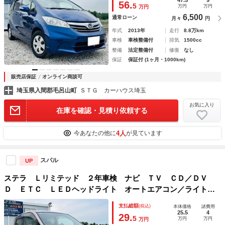
56.
5
万円
万円
万円
煙 ワンオーナ
6,500
通常ローン
月々
円
年式
2013年
走行
8.8万km
車検
車検整備付
排気
1500cc
整備
法定整備付
修復
なし
保証
保証付 (1ヶ月・1000km)
販売店保証
オンライン商談可
埼玉県入間郡毛呂山町
ＳＴＧ カーハウス埼玉
お気に入り
在庫を確認・見積り依頼する
4人
今あなたの他に
が見ています
スバル
UP
ステラ Ｌリミテッド ２年車検 ナビ ＴＶ ＣＤ／ＤＶ
Ｄ ＥＴＣ ＬＥＤヘッドライト オートエアコン／ライト
プッシュスタート スマートキー スペアキー 純正アルミホ
支払総額
(税込)
本体価格
諸費用
イール パワステ パワーウィンドウ ワンオーナー 禁煙車
25.5
4
29.
5
万円
万円
万円