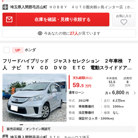
埼玉県入間郡毛呂山町
ＨＯＢＢＹ ＡＵＴＯ圏央鶴ヶ島インター店（ホビーオート）
お気に入り
在庫を確認・見積り依頼する
27人
今あなたの他に
が見ています
ホンダ
UP
フリードハイブリッド ジャストセレクション ２年車検 ７
人 ナビ ＴＶ ＣＤ ＤＶＤ ＥＴＣ 電動スライドドア
アルミホイール オートエアコン・ライト クルーズコントロ
支払総額
(税込)
本体価格
諸費用
ール ウインカーミラー キーレス パワーウインド ハーフ
51.5
8
59.
5
万円
万円
万円
レザーシート
6,800
通常ローン
月々
円
年式
2012年
走行
8.2万km
車検
車検整備付
排気
1500cc
整備
法定整備付
修復
なし
保証
保証付 (1ヶ月・1000km)
販売店保証
オンライン商談可
埼玉県入間郡毛呂山町
ＳＴＧ カーハウス埼玉