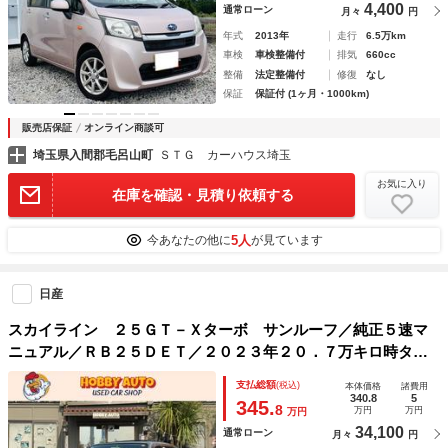
4,400
通常ローン
月々
円
年式
2013年
走行
6.5万km
車検
車検整備付
排気
660cc
整備
法定整備付
修復
なし
保証
保証付 (1ヶ月・1000km)
販売店保証
オンライン商談可
埼玉県入間郡毛呂山町
ＳＴＧ カーハウス埼玉
お気に入り
在庫を確認・見積り依頼する
5人
今あなたの他に
が見ています
日産
スカイライン ２５ＧＴ－Ｘターボ サンルーフ／純正５速マ
ニュアル／ＲＢ２５ＤＥＴ／２０２３年２０．７万キロ時タイ
ミングベルト交換済み／ツインカム２４バルブ ＮＥＯ６エン
支払総額
(税込)
本体価格
諸費用
ジン／ノーマル車／純正アルミホイール／キセノンライト／
340.8
5
345.
8
万円
万円
万円
34,100
通常ローン
月々
円