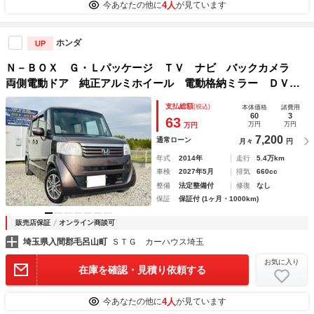
4人
今あなたの他に
が見ています
ホンダ
UP
Ｎ－ＢＯＸ Ｇ・Ｌパッケージ ＴＶ ナビ バックカメラ
両側電動ドア 純正アルミホイール 電動格納ミラー ＤＶ
Ｄ Ｂｌｕｅｔｏｏｔｈ ＦＭ．ＡＭ プッシュスタート ス
支払総額
(税込)
本体価格
諸費用
マ－トキ－ オートエアコン ベンチシ－ト ワンオーナー
60
3
63
万円
万円
万円
禁煙車
7,200
通常ローン
月々
円
年式
2014年
走行
5.4万km
車検
2027年5月
排気
660cc
整備
法定整備付
修復
なし
保証
保証付 (1ヶ月・1000km)
販売店保証
オンライン商談可
埼玉県入間郡毛呂山町
ＳＴＧ カーハウス埼玉
お気に入り
在庫を確認・見積り依頼する
4人
今あなたの他に
が見ています