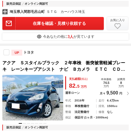
販売店保証
オンライン商談可
埼玉県入間郡毛呂山町
ＳＴＧ カーハウス埼玉
お気に入り
在庫を確認・見積り依頼する
3人
今あなたの他に
が見ています
トヨタ
UP
アクア Ｓスタイルブラック ２年車検 衝突被害軽減ブレー
キ レーンキープアシスト ナビ Ｂカメラ ＥＴＣ ＣＤ
ＤＶＤ ＢＴ ＴＶ Ｓキー スペアキー Ｐスタート オー
支払総額
(税込)
本体価格
諸費用
トＡＣ／ライト 電格ミラーウィンカー Ｆランプ ＬＥＤラ
74.5
8
82.
5
万円
万円
万円
イト
9,500
通常ローン
月々
円
年式
2016年
走行
6.4万km
車検
車検整備付
排気
1500cc
整備
法定整備付
修復
なし
保証
保証付 (1ヶ月・1000km)
販売店保証
オンライン商談可