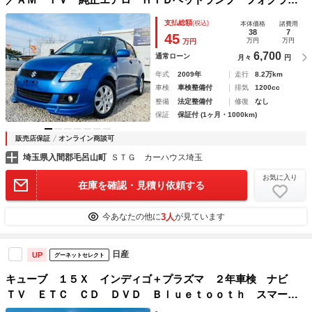
プ ＥＴＣ 純正アルミホイル オートエアコン スマート
支払総額
(税込)
本体価格
諸費用
キー スペアキー
38
7
45
万円
万円
万円
6,700
通常ローン
月々
円
年式
2009年
走行
8.2万km
車検
車検整備付
排気
1200cc
整備
法定整備付
修復
なし
保証
保証付 (1ヶ月・1000km)
販売店保証
オンライン商談可
埼玉県入間郡毛呂山町
ＳＴＧ カーハウス埼玉
お気に入り
在庫を確認・見積り依頼する
3人
今あなたの他に
が見ています
日産
UP
グーネットセレクト
キューブ １５Ｘ インディゴ＋プラズマ ２年車検 ナビ
ＴＶ ＥＴＣ ＣＤ ＤＶＤ Ｂｌｕｅｔｏｏｔｈ スマート
キー プッシュスタートボタン スペアキー オートエアコ