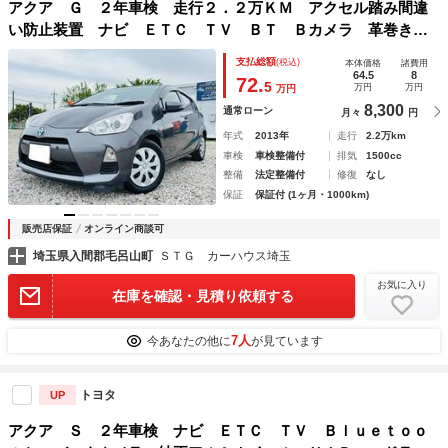
アクア Ｇ ２年車検 走行２．２万ＫＭ アクセル踏み間違
い防止装置 ナビ ＥＴＣ ＴＶ ＢＴ Ｂカメラ 革巻きス
テアリング スマートキーＨＩＤヘッドライト Ｆランプ Ｐ
支払総額
(税込)
本体価格
諸費用
スタート オートＡＣ・ライト ＤＶＤ 禁煙車
64.5
8
72.
5
万円
万円
万円
8,300
通常ローン
月々
円
年式
2013年
走行
2.2万km
車検
車検整備付
排気
1500cc
整備
法定整備付
修復
なし
保証
保証付 (1ヶ月・1000km)
販売店保証
オンライン商談可
埼玉県入間郡毛呂山町
ＳＴＧ カーハウス埼玉
お気に入り
在庫を確認・見積り依頼する
7人
今あなたの他に
が見ています
トヨタ
UP
アクア Ｓ ２年車検 ナビ ＥＴＣ ＴＶ Ｂｌｕｅｔｏｏ