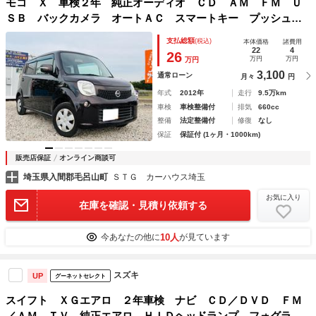
モコ Ｘ 車検２年 純正オーディオ ＣＤ ＡＭ ＦＭ Ｕ
ＳＢ バックカメラ オートＡＣ スマートキー プッシュス
タートボタン オートエアコン ベンチシート アームレス
支払総額
(税込)
本体価格
諸費用
ト バイザー フォグランプ 禁煙車
22
4
26
万円
万円
万円
3,100
通常ローン
月々
円
年式
2012年
走行
9.5万km
車検
車検整備付
排気
660cc
整備
法定整備付
修復
なし
保証
保証付 (1ヶ月・1000km)
販売店保証
オンライン商談可
埼玉県入間郡毛呂山町
ＳＴＧ カーハウス埼玉
お気に入り
在庫を確認・見積り依頼する
10人
今あなたの他に
が見ています
スズキ
UP
グーネットセレクト
スイフト ＸＧエアロ ２年車検 ナビ ＣＤ／ＤＶＤ ＦＭ
／ＡＭ ＴＶ 純正エアロ ＨＩＤヘッドランプ フォグラン