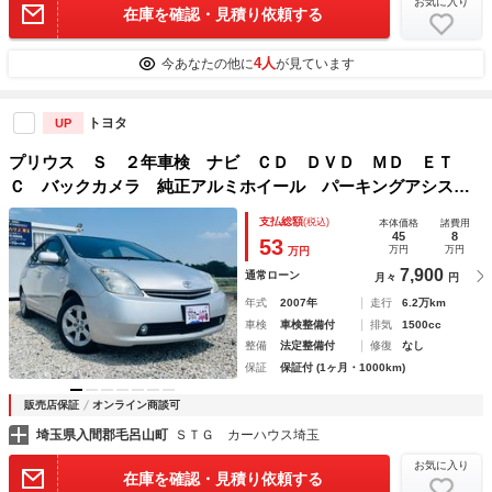
お気に入り
在庫を確認・見積り依頼する
4人
今あなたの他に
が見ています
トヨタ
UP
プリウス Ｓ ２年車検 ナビ ＣＤ ＤＶＤ ＭＤ ＥＴ
Ｃ バックカメラ 純正アルミホイール パーキングアシス
ト アイドリングストップ オートＡＣ／ライト フォグラン
支払総額
(税込)
本体価格
諸費用
プ Ｐスタート スマートキー スマートキー 禁煙車
45
8
53
万円
万円
万円
7,900
通常ローン
月々
円
年式
2007年
走行
6.2万km
車検
車検整備付
排気
1500cc
整備
法定整備付
修復
なし
保証
保証付 (1ヶ月・1000km)
販売店保証
オンライン商談可
埼玉県入間郡毛呂山町
ＳＴＧ カーハウス埼玉
お気に入り
在庫を確認・見積り依頼する