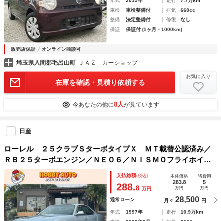
年式
2015年
走行
7.7万km
車検
車検整備付
排気
660cc
整備
法定整備付
修復
なし
保証
保証付 (1ヶ月・1000km)
販売店保証
オンライン商談可
埼玉県入間郡毛呂山町
ＪＡＺ カーショップ
お気に入り
在庫を確認・見積り依頼する
8人
今あなたの他に
が見ています
日産
ローレル ２５クラブＳターボタイプＸ ＭＴ載替公認済み／
ＲＢ２５ターボエンジン／ＮＥＯ６／ＮＩＳＭＯフライホイー
ル／ＮＩＳＭＯカッパーミックスクラッチ／タイミングベルト
支払総額
(税込)
本体価格
諸費用
交換済み／ＷＯＲＫマイスターアルミホイール／整備記録簿付
283.8
5
288.
8
万円
万円
万円
き／
28,500
通常ローン
月々
円
年式
1997年
走行
10.9万km