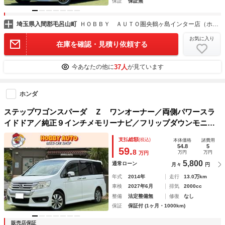
保証
保証無
埼玉県入間郡毛呂山町
ＨＯＢＢＹ ＡＵＴＯ圏央鶴ヶ島インター店（ホビーオート）
お気に入り
在庫を確認・見積り依頼する
37人
今あなたの他に
が見ています
ホンダ
ステップワゴンスパーダ Ｚ ワンオーナー／両側パワースラ
イドドア／純正９インチメモリーナビ／フリップダウンモニタ
ー／Ｂｌｕｅｔｏｏｔｈ／ＤＶＤ／ミュージックサーバー／オ
支払総額
(税込)
本体価格
諸費用
ートクルコン／パドルシフト／ウィンカーミラー／スマートキ
54.8
5
59.
8
万円
万円
万円
ー／
5,800
通常ローン
月々
円
年式
2014年
走行
13.0万km
車検
2027年6月
排気
2000cc
整備
法定整備無
修復
なし
保証
保証付 (1ヶ月・1000km)
販売店保証