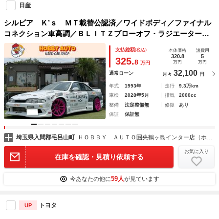
日産
シルビア Ｋ’ｓ ＭＴ載替公認済／ワイドボディ／ファイナル
コネクション車高調／ＢＬＩＴＺブローオフ・ラジエーター／
ギャレットタービン／ＨＫＳエアクリ／砲弾マフラー／ロール
支払総額
(税込)
本体価格
諸費用
バー・タワーバー／３連メーター／ヴァリノアルミ
320.8
5
325.
8
万円
万円
万円
32,100
通常ローン
月々
円
年式
1993年
走行
9.3万km
車検
2028年5月
排気
2000cc
整備
法定整備無
修復
あり
保証
保証無
埼玉県入間郡毛呂山町
ＨＯＢＢＹ ＡＵＴＯ圏央鶴ヶ島インター店（ホビーオート）
お気に入り
在庫を確認・見積り依頼する
59人
今あなたの他に
が見ています
トヨタ
UP