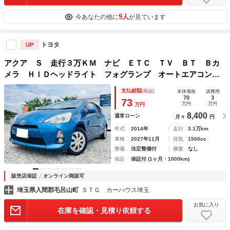
9人
今あなたの他に
が見ています
トヨタ
UP
アクア Ｓ 走行３万ＫＭ ナビ ＥＴＣ ＴＶ ＢＴ Ｂカ
メラ ＨＩＤヘッドライト フォグランプ オートエアコン・
ライト ＣＤ・ＤＶＤ ウィンカードアミラー Ｐスタート
支払総額
(税込)
本体価格
諸費用
スペアキーワンオーナ ワンオーナー禁煙車
70
3
73
万円
万円
万円
8,400
通常ローン
月々
円
年式
2014年
走行
3.1万km
車検
2027年11月
排気
1500cc
整備
法定整備付
修復
なし
保証
保証付 (1ヶ月・1000km)
販売店保証
オンライン商談可
埼玉県入間郡毛呂山町
ＳＴＧ カーハウス埼玉
お気に入り
在庫を確認・見積り依頼する