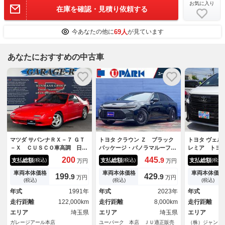
お気に入り
在庫を確認・見積り依頼する
69人
今あなたの他に
が見ています
あなたにおすすめの中古車
マツダ サバンナＲＸ－７ ＧＴ
トヨタ クラウン Ｚ ブラック
トヨタ ヴェル
－Ｘ ＣＵＳＣＯ車高調 日産
パッケージ・パノラマルーフ・
レミア トヨ
Ｒ３２タイプＭ１６ｉｎｃｈＡ
４眼ＬＥＤヘッド・１２．３イ
ス サンルー
200
445.
9
支払総額
支払総額
支払総額
(税込)
(税込)
(税込)
万円
万円
Ｗ ＨＫＳエアクリーナー 社
ンチナビ・フルセグ・パノラミ
プ レザーシ
外マフラー ＲＥＣＡＲＯセミ
ックビュー・黒革シート・全席
ー 純正１４
車両本体価格
車両本体価格
車両本体価格
199.
429.
9
9
万円
万円
バケットシート（Ｄ） ＮＡＲ
ベンチレーションシート・リア
セグＴＶ 後
(税込)
(税込)
(税込)
ＤＩステアリング ＡＤＤＺＥ
サンシェード・デジタルインナ
モニター 両
年式
1991年
年式
2023年
年式
ＳＴオーディオ
ーミラー・パワートランク
ドア パワー
走行距離
122,000km
走行距離
8,000km
走行距離
エリア
埼玉県
エリア
埼玉県
エリア
ガレージアール本店
ユーパーク 本店 ＪＵ適正販売
（株）ジャン