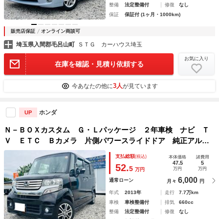
整備
法定整備付
修復
なし
保証
保証付 (1ヶ月・1000km)
販売店保証
オンライン商談可
埼玉県入間郡毛呂山町
ＳＴＧ カーハウス埼玉
お気に入り
在庫を確認・見積り依頼する
3人
今あなたの他に
が見ています
ホンダ
UP
Ｎ－ＢＯＸカスタム Ｇ・Ｌパッケージ ２年車検 ナビ Ｔ
Ｖ ＥＴＣ Ｂカメラ 片側パワースライドドア 純正アルミ
ホイル ＣＤ ＤＶＤ Ｐスタート スマートキー スペアキ
支払総額
(税込)
本体価格
諸費用
ー ＨＩＤヘッドライト Ｆフォグランプ オートエアコン／
47.5
5
52.
5
万円
万円
万円
ライト 禁煙車
6,000
通常ローン
月々
円
年式
2013年
走行
7.7万km
車検
車検整備付
排気
660cc
整備
法定整備付
修復
なし