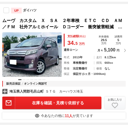
ダイハツ
UP
ムーヴ カスタム Ｘ ＳＡ ２年車検 ＥＴＣ ＣＤ ＡＭ
／ＦＭ 社外アルミホイール Ｄコーダー 衝突被害軽減 オ
ートライト・エアコン Ｆフォグランプ Ｐスタート アイド
支払総額
(税込)
本体価格
諸費用
リングストップ 電動格納ミラースマートキ スペアキ－ 禁
29.5
5
34.
5
万円
万円
万円
煙車
5,100
通常ローン
月々
円
年式
2013年
走行
8.1万km
車検
車検整備付
排気
660cc
整備
法定整備付
修復
なし
保証
保証付 (1ヶ月・1000km)
販売店保証
オンライン商談可
埼玉県入間郡毛呂山町
ＳＴＧ カーハウス埼玉
お気に入り
在庫を確認・見積り依頼する
11人
今あなたの他に
が見ています