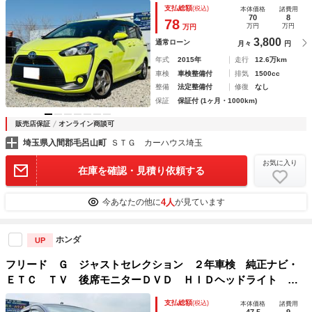
動格納ミラー 両側パワースライドドア アイドリングストッ
支払総額
(税込)
本体価格
諸費用
プ レーンアシスト スペアキー 社外アルミホイール 禁煙
70
8
78
万円
万円
万円
車
3,800
通常ローン
月々
円
年式
2015年
走行
12.6万km
車検
車検整備付
排気
1500cc
整備
法定整備付
修復
なし
保証
保証付 (1ヶ月・1000km)
販売店保証
オンライン商談可
埼玉県入間郡毛呂山町
ＳＴＧ カーハウス埼玉
お気に入り
在庫を確認・見積り依頼する
4人
今あなたの他に
が見ています
ホンダ
UP
フリード Ｇ ジャストセレクション ２年車検 純正ナビ・
ＥＴＣ ＴＶ 後席モニターＤＶＤ ＨＩＤヘッドライト バ
ックカメラ 両側パワースライドドア オートエアコン・ライ
支払総額
(税込)
本体価格
諸費用
ト 電動格納ミラー純正ホイールキャップ スマートキー禁
47.5
9