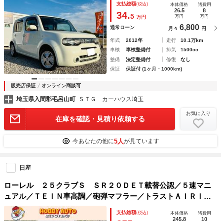
支払総額
(税込)
本体価格
諸費用
ン 禁煙車
26.5
8
34.
5
万円
万円
万円
6,800
通常ローン
月々
円
年式
2012年
走行
10.1万km
車検
車検整備付
排気
1500cc
整備
法定整備付
修復
なし
保証
保証付 (1ヶ月・1000km)
販売店保証
オンライン商談可
埼玉県入間郡毛呂山町
ＳＴＧ カーハウス埼玉
お気に入り
在庫を確認・見積り依頼する
5人
今あなたの他に
が見ています
日産
ローレル ２５クラブＳ ＳＲ２０ＤＥＴ載替公認／５速マニ
ュアル／ＴＥＩＮ車高調／砲弾マフラー／トラストＡＩＲＩＮ
Ｘエアクリーナー／ＧＲｅｄｄｙ前置きインタークーラー／Ｇ
支払総額
(税込)
本体価格
諸費用
ＲｅｄｄｙＰＲｏｆｅｃ－Ｂ／
245.8
10