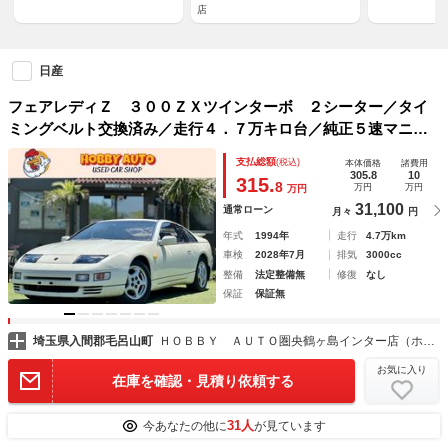
店
日産
フェアレディＺ ３００ＺＸツインターボ ２シーター／タイ
ミングベルト交換済み／走行４．７万キロ台／純正５速マニュ
アル／ＶＧ３０ＤＥＴＴ／純正１６インチアルミホイール／Ｔ
支払総額
(税込)
本体価格
諸費用
バールーフ／運転席・助手席パワーシート／ノーマル車両／
305.8
10
315.
8
万円
万円
万円
31,100
通常ローン
月々
円
年式
1994年
走行
4.7万km
車検
2028年7月
排気
3000cc
整備
法定整備無
修復
なし
保証
保証無
埼玉県入間郡毛呂山町
ＨＯＢＢＹ ＡＵＴＯ圏央鶴ヶ島インター店（ホビーオート）
お気に入り
在庫を確認・見積り依頼する
31人
今あなたの他に
が見ています