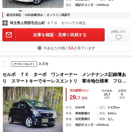
保証
保証付 (1ヶ月・1000km)
販売店保証
OBD診断済み
オンライン商談可
埼玉県入間郡毛呂山町
ＳＴＧ カーハウス埼玉
お気に入り
在庫を確認・見積り依頼する
3人
今あなたの他に
が見ています
スズキ
グーネットセレクト
セルボ ＴＸ ターボ ワンオーナー メンテナンス記録簿あ
り スマートキーでキーレスエントリ 寒冷地仕様車 フロン
トフォグランプ 盗難防止装置 ＭＴモード付き
支払総額
(税込)
本体価格
諸費用
24.7
5
29.
7
万円
万円
万円
年式
2009年
走行
3.9万km
車検
車検整備付
排気
660cc
整備
法定整備付
修復
なし
保証
保証付 (1ヶ月・1000km)