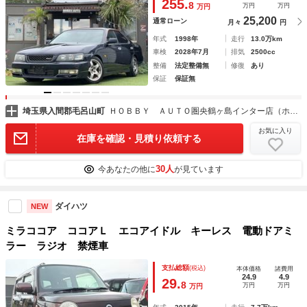
255.
8
万円
万円
万円
25,200
通常ローン
月々
円
年式
1998年
走行
13.0万km
車検
2028年7月
排気
2500cc
整備
法定整備無
修復
あり
保証
保証無
埼玉県入間郡毛呂山町
ＨＯＢＢＹ ＡＵＴＯ圏央鶴ヶ島インター店（ホビーオート）
お気に入り
在庫を確認・見積り依頼する
30人
今あなたの他に
が見ています
ダイハツ
NEW
ミラココア ココアＬ エコアイドル キーレス 電動ドアミ
ラー ラジオ 禁煙車
支払総額
(税込)
本体価格
諸費用
24.9
4.9
29.
8
万円
万円
万円