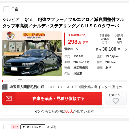
日産
シルビア Ｑ’ｓ 砲弾マフラー／フルエアロ／減衰調整付フル
タップ車高調／ナルディステアリング／ＣＵＳＣＯタワーバー
／ＷＯＲＫ１７インチアルミホイール／ＥＴＣ／レーダー探知
支払総額
(税込)
本体価格
諸費用
機／ＮＩＳＭＯペダル
288.8
10
298.
8
万円
万円
万円
30,100
通常ローン
月々
円
年式
1993年
走行
15.0万km
車検
2026年11月
排気
2000cc
整備
法定整備無
修復
あり
保証
保証無
埼玉県入間郡毛呂山町
ＨＯＢＢＹ ＡＵＴＯ圏央鶴ヶ島インター店（ホビーオート）
お気に入り
在庫を確認・見積り依頼する
60人
今あなたの他に
が見ています
スズキ
UP
グーネットセレクト