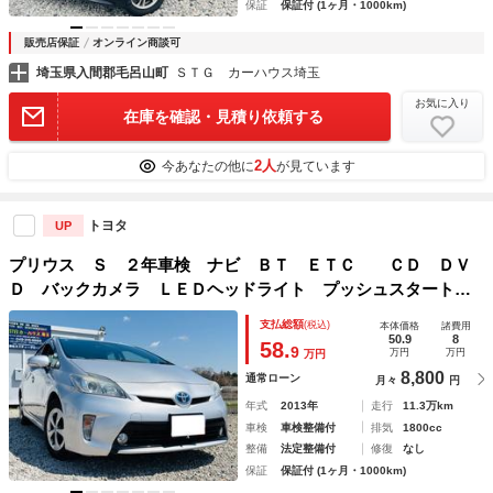
保証
保証付 (1ヶ月・1000km)
販売店保証
オンライン商談可
埼玉県入間郡毛呂山町
ＳＴＧ カーハウス埼玉
お気に入り
在庫を確認・見積り依頼する
2人
今あなたの他に
が見ています
トヨタ
UP
プリウス Ｓ ２年車検 ナビ ＢＴ ＥＴＣ ＣＤ ＤＶ
Ｄ バックカメラ ＬＥＤヘッドライト プッシュスタート
スマートキー Ｆフォグランプ ウィンカーミラー オートラ
支払総額
(税込)
本体価格
諸費用
イト／エアコン ドライブレコーダー
50.9
8
58.
9
万円
万円
万円
8,800
通常ローン
月々
円
年式
2013年
走行
11.3万km
車検
車検整備付
排気
1800cc
整備
法定整備付
修復
なし
保証
保証付 (1ヶ月・1000km)