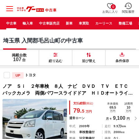
0
お気に入り
閲覧履歴
中古車
輸入車
中古車販売店
新車
車買取
カーリース
整備工場
埼玉県 入間郡毛呂山町の中古車
掲載台数
107
台
絞り込む
並び替え
条件保存
トヨタ
UP
ノア Ｓｉ ２年車検 ８人 ナビ ＤＶＤ ＴＶ ＥＴＣ
バックカメラ 両側パワースライドドア ＨＩＤオートライ
ト フォグランプ 電動格納ミラー ＡＬＬ自動ウインドウ
支払総額
(税込)
本体価格
諸費用
アルミホイル Ｐスタート スペアキー
69.5
10
79.
5
万円
万円
万円
9,100
通常ローン
月々
円
年式
2009年
走行
9.9万km
車検
車検整備付
排気
2000cc
整備
法定整備付
修復
なし