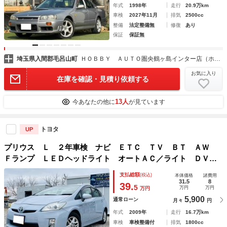
年式
1998年
走行
20.9万km
車検
2027年11月
排気
2500cc
整備
法定整備無
修復
あり
保証
保証無
埼玉県入間郡毛呂山町
ＨＯＢＢＹ ＡＵＴＯ圏央鶴ヶ島インター店（ホビーオート）
お気に入り
在庫を確認・見積り依頼する
13人
今あなたの他に
が見ています
トヨタ
UP
プリウス Ｌ ２年車検 ナビ ＥＴＣ ＴＶ ＢＴ ＡＷ
Ｆランプ ＬＥＤヘッドライト オートＡＣ／ライト ＤＶ
Ｄ 電動格納ミラー 前後ドライブレコーダー ＡＬＬパワー
支払総額
(税込)
本体価格
諸費用
ウィンドウ スマートキー Ｐスタート スペアキ－
31.5
8
39.
5
万円
万円
万円
5,900
通常ローン
月々
円
年式
2009年
走行
16.7万km
車検
車検整備付
排気
1800cc