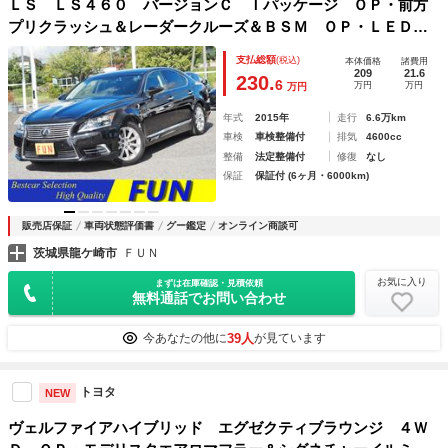
ＬＳ ＬＳ４６０ バージョンＣ Ｉパッケージ ＯＰ・前方
プリクラッシュ＆レーダークルーズ＆ＢＳＭ ＯＰ・ＬＥＤヘ
ッドライト 本革シート 助手席パワーオットマン リヤオー
支払総額
(税込)
本体価格
諸費用
トサンシェード メーカーＳＤナビ Ｂカメラ
209
21.6
230.
6
万円
万円
万円
年式
2015年
走行
6.6万km
車検
車検整備付
排気
4600cc
整備
法定整備付
修復
なし
保証
保証付 (6ヶ月・6000km)
販売店保証
車両状態評価書
グー鑑定
オンライン商談可
茨城県龍ケ崎市
ＦＵＮ
お気に入り
まずは在庫確認・見積依頼
無料通話でお問い合わせ
39人
今あなたの他に
が見ています
トヨタ
NEW
ヴェルファイアハイブリッド エグゼクティブラウンジ ４Ｗ