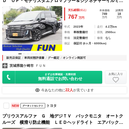
Ｄ ＯＰ・モデリスタエアロマフラー＆シグネチャーイルミ
ＯＰ・ＤＶＤ／ＣＤ ＯＰ・スカッフイルミ 左右独立ムＳ
支払総額
(税込)
本体価格
諸費用
Ｒ チームメイト ＨＵＤ ＢＳＭ Ｄインナーミラー 全周
749
18
767
万円
万円
万円
囲 黒革 ＪＢＬリヤエンタメ
年式
2023年
走行
4.2万km
車検
車検整備付
排気
2500cc
整備
法定整備付
修復
なし
保証
保証付 (6ヶ月・6000km)
販売店保証
車両状態評価書
グー鑑定
オンライン商談可
茨城県龍ケ崎市
ＦＵＮ
お気に入り
まずは在庫確認・見積依頼
無料通話でお問い合わせ
22人
今あなたの他に
が見ています
トヨタ
NEW
グーネットセレクト
プリウスアルファ Ｇ 地デジＴＶ バックモニタ オートク
ルーズ 横滑り防止機能 ＬＥＤヘッドライト エアバック
ＤＶＤ再生 ３列シート メモリーナビ ＥＴＣ Ｗエアバッ