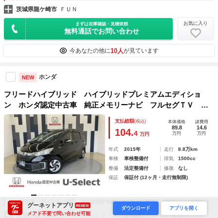
茨城県龍ケ崎市
ＦＵＮ
お気に入り
まずは在庫確認・見積依頼
無料通話でお問い合わせ
10人
今あなたの他に
が見ています
ホンダ
NEW
フリードハイブリッド ハイブリッドプレミアムエディショ
ン ホンダ認定中古車 純正メモリーナビ フルセグＴＶ ミ
ュージックサーバー Ｂｌｕｅｔｏｏｔｈ接続 ＣＤ・ＤＶＤ
支払総額
(税込)
本体価格
諸費用
再生 バックカメラ 両側電動スライドドア ディスチャージ
89.8
14.6
104.
4
万円
万円
万円
ヘッドライト オートライト １オナ
年式
2015年
走行
8.8万km
車検
車検整備付
排気
1500cc
整備
法定整備付
修復
なし
保証
保証付 (12ヶ月・走行無制限)
認定中古車
ディーラー保証
車両状態評価書
オンライン商談可
オプション見積り可
グーネットアプリ
RENEW
ダウンロード
アプリを開く
メアド不要で問い合わせ可能
茨城県龍ケ崎市
Ｈｏｎｄａ Ｃａｒｓ 茨城南 龍ヶ崎店