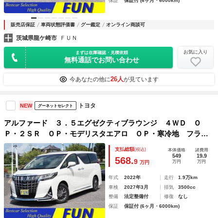
保証
保証付 (6ヶ月・6000km)
販売店保証
車両状態評価書
グー鑑定
オンライン商談可
茨城県龍ケ崎市
ＦＵＮ
お気に入り
まずは在庫確認・見積依頼
無料通話でお問い合わせ
26人
今あなたの他に
が見ています
トヨタ
NEW
グーネットセレクト
アルファード ３．５エグゼクティブラウンジ ４ＷＤ Ｏ
Ｐ・２ＳＲ ＯＰ・モデリスタエアロ ＯＰ・寒冷地 フラク
センナッパ革 セーフティセンス ＢＳＭ Ｄインナーミラ
支払総額
(税込)
本体価格
諸費用
ー ＪＢＬ メーカーナビ＆リヤエンタ＆全周囲＆ＩＰＡ２
549
19.9
568.
9
万円
万円
万円
両自動 Ｐバックドア
年式
2022年
走行
1.9万km
車検
2027年3月
排気
3500cc
整備
法定整備付
修復
なし
保証
保証付 (6ヶ月・6000km)