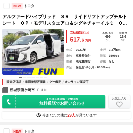
トヨタ
NEW
アルファードハイブリッド ＳＲ サイドリフトアップチルト
シート ＯＰ・モデリスタエアロ＆シグネチャーイルミ Ｏ
Ｐ・Ｄインナーミラー／ＢＳＭ ＯＰ・後席ディスプレイ 両
支払総額
(税込)
本体価格
諸費用
自動 黒合皮シート ＯＰ・ナビ ＯＰ・ＴＶ ＯＰ・ＣＤ／
499
18.6
517.
6
万円
万円
万円
ＤＶＤ
年式
2021年
走行
0.3万km
車検
車検整備付
排気
2500cc
整備
法定整備付
修復
なし
保証
保証付 (6ヶ月・6000km)
販売店保証
車両状態評価書
グー鑑定
オンライン商談可
茨城県龍ケ崎市
ＦＵＮ
お気に入り
まずは在庫確認・見積依頼
無料通話でお問い合わせ
29人
今あなたの他に
が見ています
トヨタ
NEW