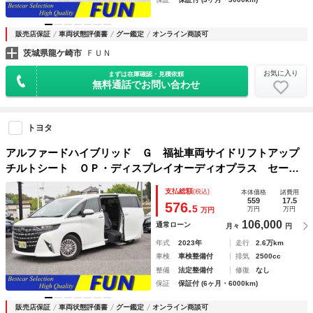
販売店保証
車両状態評価書
グー鑑定
オンライン商談可
茨城県龍ケ崎市
ＦＵＮ
お気に入り
まずは在庫確認・見積依頼
無料通話でお問い合わせ
トヨタ
アルファードハイブリッド Ｇ 福祉車両サイドリフトアップ
チルトシート ＯＰ・ディスプレイオーディオプラス セーフ
ティセンス ＢＳＭ 両自動 Ｐバックドア ３眼ＬＥＤライ
支払総額
(税込)
本体価格
諸費用
ト コンビシート
559
17.5
576.
5
万円
万円
万円
106,000
通常ローン
月々
円
年式
2023年
走行
2.6万km
車検
車検整備付
排気
2500cc
整備
法定整備付
修復
なし
保証
保証付 (6ヶ月・6000km)
販売店保証
車両状態評価書
グー鑑定
オンライン商談可