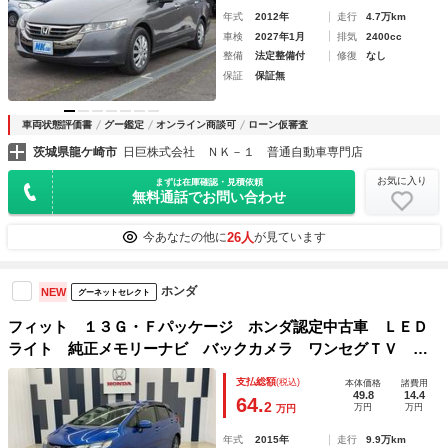
年式
2012年
走行
4.7万km
車検
2027年1月
排気
2400cc
整備
法定整備付
修復
なし
保証
保証無
車両状態評価書
グー鑑定
オンライン商談可
ローン仮審査
茨城県龍ケ崎市
日巨株式会社 ＮＫ－１ 普通自動車専門店
お気に入り
まずは在庫確認・見積依頼
無料通話でお問い合わせ
26人
今あなたの他に
が見ています
ホンダ
NEW
グーネットセレクト
フィット １３Ｇ・Ｆパッケージ ホンダ認定中古車 ＬＥＤ
ライト 純正メモリーナビ バックカメラ ワンセグＴＶ Ｃ
Ｄ ＤＶＤ Ｂｌｕｅｔｏｏｔｈ接続 ＥＴＣ 横滑り防止装
支払総額
(税込)
本体価格
諸費用
置 アイドリングストップ 電動格納ミラー 盗難防止装置
49.8
14.4
64.
2
万円
万円
万円
パワステ
年式
2015年
走行
9.9万km