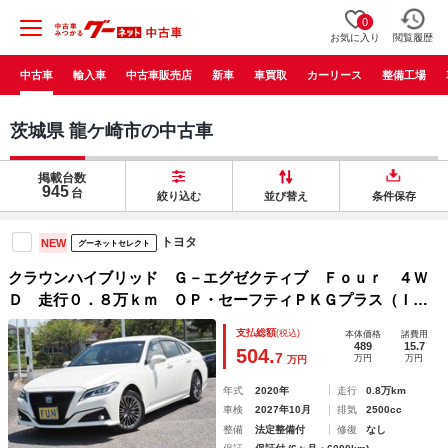
0
お気に入り
閲覧履歴
中古車
輸入車
中古車販売店
新車
車買取
カーリース
整備工場
茨城県 龍ケ崎市の中古車
掲載台数
945
台
絞り込む
並び替え
条件保存
トヨタ
NEW
グーネットセレクト
クラウンハイブリッド Ｇ－エグゼクティブ Ｆｏｕｒ ４Ｗ
Ｄ 走行０．８万ｋｍ ＯＰ・セーフティＰＫＧプラス（ＩＰ
Ａ２・全周囲・ＰＫＳＢ／ＲＣＤ） セーフティセンス ＢＳ
支払総額
(税込)
本体価格
諸費用
Ｍ ＨＵＤ Ｄインナーミラー 黒革シート リヤオートサン
489
15.7
504.
7
万円
万円
万円
シェード ツインディスプレイ
年式
2020年
走行
0.8万km
車検
2027年10月
排気
2500cc
整備
法定整備付
修復
なし