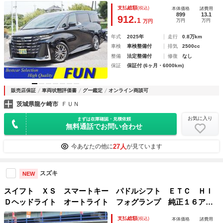
Ｍ 全周囲 左右独立ムーンルーフ 両自動 Ｐバックドア
支払総額
(税込)
本体価格
諸費用
サンセットブラウン革シート ＪＢＬ ディスプレイオーディ
899
13.1
912.
1
万円
万円
万円
オプラス リヤエンタメ
年式
2025年
走行
0.8万km
車検
車検整備付
排気
2500cc
整備
法定整備付
修復
なし
保証
保証付 (6ヶ月・6000km)
販売店保証
車両状態評価書
グー鑑定
オンライン商談可
茨城県龍ケ崎市
ＦＵＮ
お気に入り
まずは在庫確認・見積依頼
無料通話でお問い合わせ
27人
今あなたの他に
が見ています
スズキ
NEW
スイフト ＸＳ スマートキー パドルシフト ＥＴＣ ＨＩ
Ｄヘッドライト オートライト フォグランプ 純正１６アル
ミ
支払総額
(税込)
本体価格
諸費用