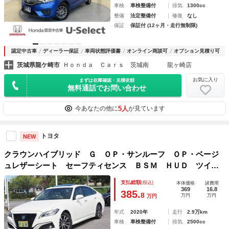
車検
車検整備付
排気
1300cc
整備
法定整備付
修復
なし
保証
保証付 (12ヶ月・走行無制限)
認定中古車
ディーラー保証
車両状態評価書
オンライン商談可
オプション見積り可
茨城県龍ケ崎市
Ｈｏｎｄａ Ｃａｒｓ 茨城南 龍ヶ崎店
お気に入り
まずは在庫確認・見積依頼
無料通話でお問い合わせ
5人
今あなたの他に
が見ています
トヨタ
NEW
クラウンハイブリッド Ｇ ＯＰ・サンルーフ ＯＰ・ベージ
ュレザーシート セーフティセンス ＢＳＭ ＨＵＤ ツイン
ディスプレイ Ｂカメラ １００Ｖ／１００Ｗ 社外ドラレコ
支払総額
(税込)
本体価格
諸費用
前後
369
16.8
385.
8
万円
万円
万円
年式
2020年
走行
2.9万km
車検
車検整備付
排気
2500cc