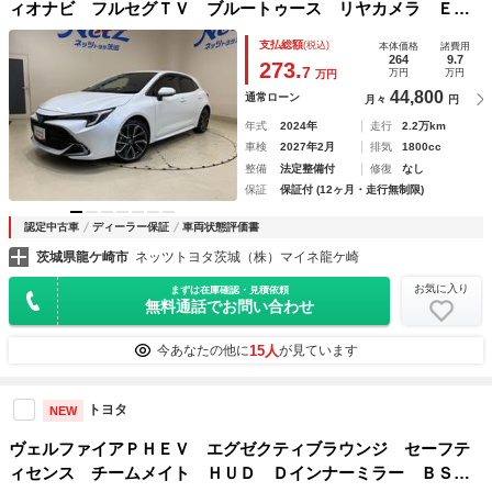
ィオナビ フルセグＴＶ ブルートゥース リヤカメラ ＥＴ
Ｃ ドライブレコーダ スマートキー オートエアコン シー
支払総額
(税込)
本体価格
諸費用
トヒータ クルーズコントロール ＬＥＤライト セーフティ
264
9.7
273.
7
万円
万円
万円
センス アルミ
44,800
通常ローン
月々
円
年式
2024年
走行
2.2万km
車検
2027年2月
排気
1800cc
整備
法定整備付
修復
なし
保証
保証付 (12ヶ月・走行無制限)
認定中古車
ディーラー保証
車両状態評価書
茨城県龍ケ崎市
ネッツトヨタ茨城（株）マイネ龍ケ崎
お気に入り
まずは在庫確認・見積依頼
無料通話でお問い合わせ
15人
今あなたの他に
が見ています
トヨタ
NEW
ヴェルファイアＰＨＥＶ エグゼクティブラウンジ セーフテ
ィセンス チームメイト ＨＵＤ Ｄインナーミラー ＢＳ