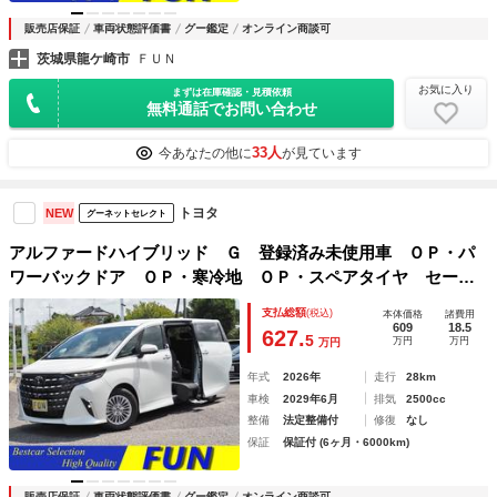
販売店保証
車両状態評価書
グー鑑定
オンライン商談可
茨城県龍ケ崎市
ＦＵＮ
お気に入り
まずは在庫確認・見積依頼
無料通話でお問い合わせ
33人
今あなたの他に
が見ています
トヨタ
NEW
グーネットセレクト
アルファードハイブリッド Ｇ 登録済み未使用車 ＯＰ・パ
ワーバックドア ＯＰ・寒冷地 ＯＰ・スペアタイヤ セーフ
ティセンス ＢＳＭ 全周囲 Ｄインナーミラー コンビシー
支払総額
(税込)
本体価格
諸費用
ト ドラレコ前後 １４ｉｎディスプレイオーディオプラス
609
18.5
627.
5
万円
万円
万円
年式
2026年
走行
28km
車検
2029年6月
排気
2500cc
整備
法定整備付
修復
なし
保証
保証付 (6ヶ月・6000km)
販売店保証
車両状態評価書
グー鑑定
オンライン商談可