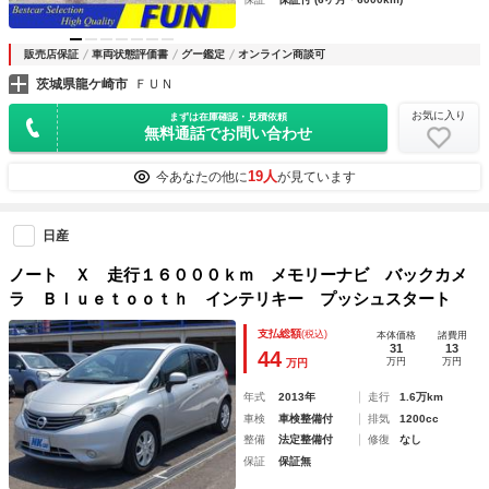
販売店保証
車両状態評価書
グー鑑定
オンライン商談可
茨城県龍ケ崎市
ＦＵＮ
お気に入り
まずは在庫確認・見積依頼
無料通話でお問い合わせ
19人
今あなたの他に
が見ています
日産
ノート Ｘ 走行１６０００ｋｍ メモリーナビ バックカメ
ラ Ｂｌｕｅｔｏｏｔｈ インテリキー プッシュスタート
支払総額
(税込)
本体価格
諸費用
31
13
44
万円
万円
万円
年式
2013年
走行
1.6万km
車検
車検整備付
排気
1200cc
整備
法定整備付
修復
なし
保証
保証無