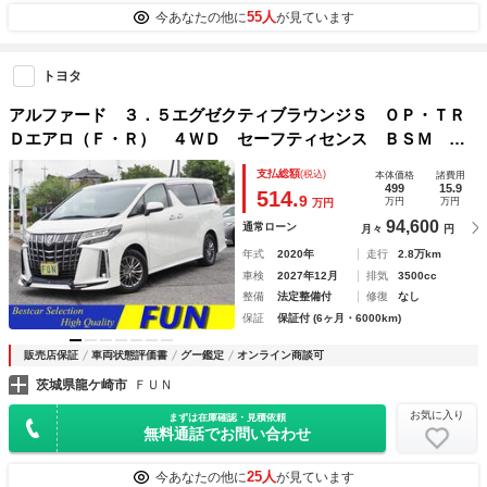
55人
今あなたの他に
が見ています
トヨタ
アルファード ３．５エグゼクティブラウンジＳ ＯＰ・ＴＲ
Ｄエアロ（Ｆ・Ｒ） ４ＷＤ セーフティセンス ＢＳＭ Ｄ
インナーミラー 両自動 Ｐバックドア 黒ナッパ革シート
支払総額
(税込)
本体価格
諸費用
ＪＢＬ メーカーナビ＆リヤエンタメ＆パノラミックビュー＆
499
15.9
514.
9
万円
万円
万円
ＩＰＡ２ ドラレコ前後
94,600
通常ローン
月々
円
年式
2020年
走行
2.8万km
車検
2027年12月
排気
3500cc
整備
法定整備付
修復
なし
保証
保証付 (6ヶ月・6000km)
販売店保証
車両状態評価書
グー鑑定
オンライン商談可
茨城県龍ケ崎市
ＦＵＮ
お気に入り
まずは在庫確認・見積依頼
無料通話でお問い合わせ
25人
今あなたの他に
が見ています