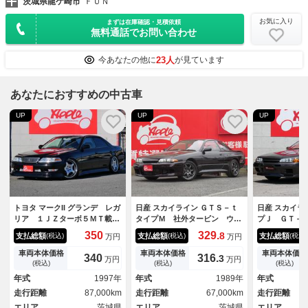
茨城県龍ケ崎市
ＦＵＮ
お気に入り
まずは在庫確認・見積依頼
無料通話でお問い合わせ
23人
今あなたの他に
が見ています
あなたにおすすめの中古車
UP
UP
UP
トヨタ マークII グランデ レガ
日産 スカイライン ＧＴＳ－ｔ
日産 スカイラ
リア １ＪＺターボ５ＭＴ載替
タイプＭ 社外タービン ウエ
プＪ ＧＴ－
公認車 修復歴無 走行約８万
ストゲート ファイナルスピー
仕様 純正５
350
329.
8
支払総額
支払総額
支払総額
(税込)
(税込)
(税込)
万円
万円
ｋｍ １ＪＺツインターボ載
ド１７インチＡＷ 前置きイン
全塗装 Ｄ．
替 ５ＭＴ載替 車検Ｒ１０年
タークーラー 社外マフラー
ンボンネット
車両本体価格
車両本体価格
車両本体価格
340
316.
3
万円
万円
３月迄 カールソン１９インチ
ＢＬＩＴＺエアクリーナー タ
ントバンパー
(税込)
(税込)
(税込)
ＡＷ 社外車高調 ＭＡＱＳス
ワーバー
アスポイラー
年式
1997年
年式
1989年
年式
プリング フルエアロ 全塗装
グＧｒ．ＡＶ
走行距離
87,000km
走行距離
67,000km
走行距離
車 ｂｅｆｒｅｅマフラー エ
ＨＫＳアーシ
アクリーナー
エリア
茨城県
エリア
茨城県
エリア