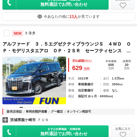
無料通話でお問い合わせ
13人
今あなたの他に
が見ています
トヨタ
NEW
アルファード ３．５エグゼクティブラウンジＳ ４ＷＤ Ｏ
Ｐ・モデリスタエアロ ＯＰ・２ＳＲ セーフティセンス Ｂ
ＳＭ／ＰＫＳＢ Ｄインナーミラー ＪＢＬ メーカーナビ＆
支払総額
(税込)
本体価格
諸費用
リヤエンタメ＆全周囲＆ＩＰＡ２ 両自動 Ｐバックドア 黒
609
20
629
万円
万円
万円
革 ＯＰ・スペアタイヤ
年式
2021年
走行
1.0万km
車検
車検整備付
排気
3500cc
整備
法定整備付
修復
なし
保証
保証付 (6ヶ月・6000km)
販売店保証
車両状態評価書
グー鑑定
オンライン商談可
茨城県龍ケ崎市
ＦＵＮ
お気に入り
まずは在庫確認・見積依頼
無料通話でお問い合わせ