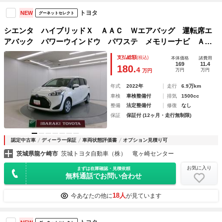
トヨタ
NEW
グーネットセレクト
シエンタ ハイブリッドＸ ＡＡＣ Ｗエアバッグ 運転席エ
アバック パワーウインドウ パワステ メモリーナビ ＡＢ
Ｓ ナビ
支払総額
(税込)
本体価格
諸費用
169
11.4
180.
4
万円
万円
万円
年式
2022年
走行
6.9万km
車検
車検整備付
排気
1500cc
整備
法定整備付
修復
なし
保証
保証付 (12ヶ月・走行無制限)
認定中古車
ディーラー保証
車両状態評価書
オプション見積り可
茨城県龍ケ崎市
茨城トヨタ自動車（株） 竜ヶ崎センター
お気に入り
まずは在庫確認・見積依頼
無料通話でお問い合わせ
18人
今あなたの他に
が見ています