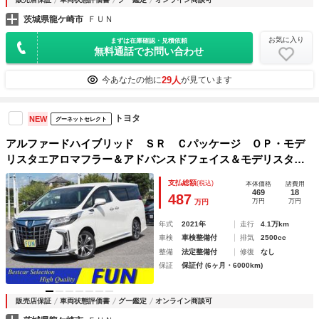
茨城県龍ケ崎市
ＦＵＮ
お気に入り
まずは在庫確認・見積依頼
無料通話でお問い合わせ
29人
今あなたの他に
が見ています
トヨタ
NEW
グーネットセレクト
アルファードハイブリッド ＳＲ Ｃパッケージ ＯＰ・モデ
リスタエアロマフラー＆アドバンスドフェイス＆モデリスタ１
９ＡＷ ＯＰ・ＪＢＬメーカーナビ＆リヤエンタ＆全周囲＆Ｉ
支払総額
(税込)
本体価格
諸費用
ＰＡ２＆Ｄインナーミラー＆ＢＳＭ セーフティセンス 両自
469
18
487
万円
万円
万円
動Ｐバックドア 黒合皮
年式
2021年
走行
4.1万km
車検
車検整備付
排気
2500cc
整備
法定整備付
修復
なし
保証
保証付 (6ヶ月・6000km)
販売店保証
車両状態評価書
グー鑑定
オンライン商談可