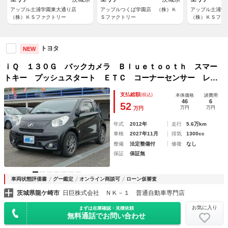
アップル土浦学園東大通り店
アップルつくば学園店 （株）Ｋ
アップル土浦
（株）ＫＳファクトリー
Ｓファクトリー
（株）ＫＳファ
トヨタ
NEW
ｉＱ １３０Ｇ バックカメラ Ｂｌｕｅｔｏｏｔｈ スマー
トキー プッシュスタート ＥＴＣ コーナーセンサー レザ
ー調シートカバー フォグランプ ＭＴモード付 社外アルミ
支払総額
(税込)
本体価格
諸費用
46
6
52
万円
万円
万円
年式
2012年
走行
5.6万km
車検
2027年11月
排気
1300cc
整備
法定整備付
修復
なし
保証
保証無
車両状態評価書
グー鑑定
オンライン商談可
ローン仮審査
茨城県龍ケ崎市
日巨株式会社 ＮＫ－１ 普通自動車専門店
お気に入り
まずは在庫確認・見積依頼
無料通話でお問い合わせ