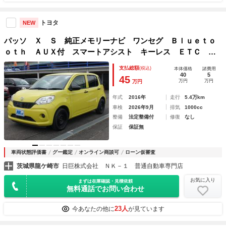
トヨタ
NEW
パッソ Ｘ Ｓ 純正メモリーナビ ワンセグ Ｂｌｕｅｔｏ
ｏｔｈ ＡＵＸ付 スマートアシスト キーレス ＥＴＣ ア
イドリングストップ
支払総額
(税込)
本体価格
諸費用
40
5
45
万円
万円
万円
年式
2016年
走行
5.4万km
車検
2026年9月
排気
1000cc
整備
法定整備付
修復
なし
保証
保証無
車両状態評価書
グー鑑定
オンライン商談可
ローン仮審査
茨城県龍ケ崎市
日巨株式会社 ＮＫ－１ 普通自動車専門店
お気に入り
まずは在庫確認・見積依頼
無料通話でお問い合わせ
23人
今あなたの他に
が見ています