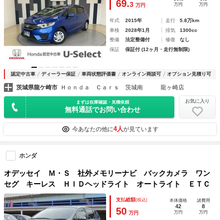
69.
3
万円
万円
万円
プ
年式
2015年
走行
5.8万km
車検
2028年1月
排気
1300cc
整備
法定整備付
修復
なし
保証
保証付 (12ヶ月・走行無制限)
認定中古車
ディーラー保証
車両状態評価書
オンライン商談可
オプション見積り可
茨城県龍ケ崎市
Ｈｏｎｄａ Ｃａｒｓ 茨城南 龍ヶ崎店
お気に入り
まずは在庫確認・見積依頼
無料通話でお問い合わせ
4人
今あなたの他に
が見ています
ホンダ
オデッセイ Ｍ・Ｓ 社外メモリーナビ バックカメラ ワン
セグ キーレス ＨＩＤヘッドライト オートライト ＥＴＣ
支払総額
(税込)
本体価格
諸費用
42
8
50
万円
万円
万円