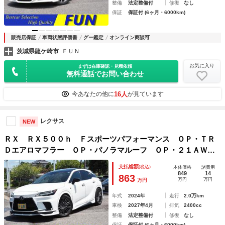
整備
法定整備付
修復
なし
保証
保証付 (6ヶ月・6000km)
販売店保証
車両状態評価書
グー鑑定
オンライン商談可
茨城県龍ケ崎市
ＦＵＮ
お気に入り
まずは在庫確認・見積依頼
無料通話でお問い合わせ
16人
今あなたの他に
が見ています
レクサス
NEW
ＲＸ ＲＸ５００ｈ Ｆスポーツパフォーマンス ＯＰ・ＴＲ
Ｄエアロマフラー ＯＰ・パノラマルーフ ＯＰ・２１ＡＷ
ＯＰ・寒冷地 セーフティシステムプラス チームメイト Ｄ
支払総額
(税込)
本体価格
諸費用
インナーミラー ＨＵＤ ＢＳＭ 全周囲 ハンズフリーＰバ
849
14
863
万円
万円
万円
ックドア コンビシート
年式
2024年
走行
2.0万km
車検
2027年4月
排気
2400cc
整備
法定整備付
修復
なし
保証
保証付 (6ヶ月・6000km)