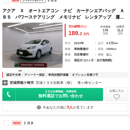
トヨタ
NEW
グーネットセレクト
アクア Ｘ オートエアコン ナビ カーテンエアバッグ Ａ
ＢＳ パワーステアリング メモリナビ レンタアップ 運転
席エアバック 助手席エアバック パワーウィンドウ
支払総額
(税込)
本体価格
諸費用
178
11.2
189.
2
万円
万円
万円
年式
2023年
走行
3.9万km
車検
車検整備付
排気
1500cc
整備
法定整備付
修復
なし
保証
保証付 (12ヶ月・走行無制限)
認定中古車
ディーラー保証
車両状態評価書
オプション見積り可
茨城県龍ケ崎市
茨城トヨタ自動車（株） 竜ヶ崎センター
お気に入り
まずは在庫確認・見積依頼
無料通話でお問い合わせ
9人
今あなたの他に
が見ています
トヨタ
NEW