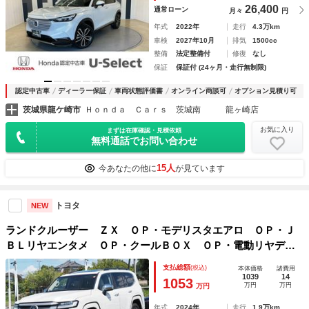
26,400
通常ローン
月々
円
年式
2022年
走行
4.3万km
車検
2027年10月
排気
1500cc
整備
法定整備付
修復
なし
保証
保証付 (24ヶ月・走行無制限)
認定中古車
ディーラー保証
車両状態評価書
オンライン商談可
オプション見積り可
茨城県龍ケ崎市
Ｈｏｎｄａ Ｃａｒｓ 茨城南 龍ヶ崎店
お気に入り
まずは在庫確認・見積依頼
無料通話でお問い合わせ
15人
今あなたの他に
が見ています
トヨタ
NEW
ランドクルーザー ＺＸ ＯＰ・モデリスタエアロ ＯＰ・Ｊ
ＢＬリヤエンタメ ＯＰ・クールＢＯＸ ＯＰ・電動リヤデフ
ロック ＯＰ・ルーフレール ＯＰ・寒冷地 ＢＳＭ ＰＫＳ
支払総額
(税込)
本体価格
諸費用
Ｂ 全周囲 ＨＵＤ ハンズフリーＰバックドア ベージュ革
1039
14
1053
万円
万円
万円
年式
2024年
走行
1.9万km