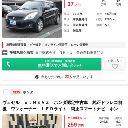
25
12
37
万円
万円
万円
年式
2011年
走行
7.5万km
車検
車検整備付
排気
1200cc
整備
法定整備付
修復
なし
保証
保証無
車両状態評価書
グー鑑定
オンライン商談可
ローン仮審査
茨城県龍ケ崎市
日巨株式会社 ＮＫ－１ 普通自動車専門店
お気に入り
まずは在庫確認・見積依頼
無料通話でお問い合わせ
22人
今あなたの他に
が見ています
ホンダ
NEW
ヴェゼル ｅ：ＨＥＶＺ ホンダ認定中古車 純正ドラレコ前
後 ワンオーナー ＬＥＤライト 純正スマートナビ ホンダ
コネクト対応 フルセグ Ｂｌｕｅｔｏｏｔｈ接続 バックカ
支払総額
(税込)
本体価格
諸費用
メラ ＥＴＣ 電動リアゲート ＭＴモード付ＡＴ ＬＫＡＳ
249.8
9.2
259
万円
万円
万円