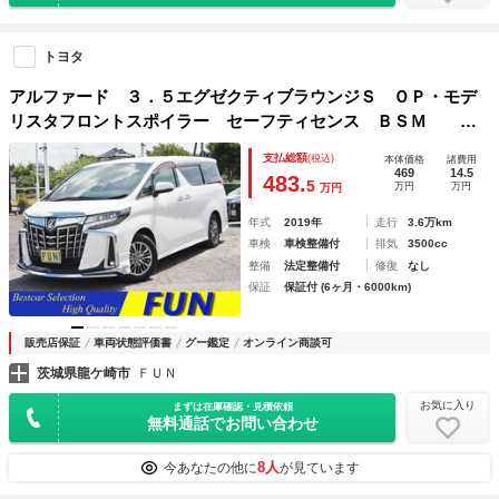
トヨタ
アルファード ３．５エグゼクティブラウンジＳ ＯＰ・モデ
リスタフロントスポイラー セーフティセンス ＢＳＭ Ｄ
インナーミラー ＪＢＬ メーカーナビ＆リヤエンタメ＆全周
支払総額
(税込)
本体価格
諸費用
囲 両自動 Ｐバックドア 黒ナッパ革シート ＯＰ・置クダ
469
14.5
483.
5
万円
万円
万円
ケ充電
年式
2019年
走行
3.6万km
車検
車検整備付
排気
3500cc
整備
法定整備付
修復
なし
保証
保証付 (6ヶ月・6000km)
販売店保証
車両状態評価書
グー鑑定
オンライン商談可
茨城県龍ケ崎市
ＦＵＮ
お気に入り
まずは在庫確認・見積依頼
無料通話でお問い合わせ
8人
今あなたの他に
が見ています