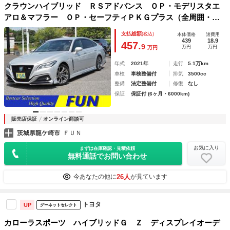
クラウンハイブリッド ＲＳアドバンス ＯＰ・モデリスタエ
アロ＆マフラー ＯＰ・セーフティＰＫＧプラス（全周囲・Ｄ
インナーミラー・ＰＫＳＢ／ＲＣＤ） セーフティセンス Ｂ
支払総額
(税込)
本体価格
諸費用
ＳＭ ＨＵＤ 黒革シート １２．３型ナビ ＯＰ・フェンダ
439
18.9
457.
9
万円
万円
万円
ーガーニッシュ
年式
2021年
走行
5.1万km
車検
車検整備付
排気
3500cc
整備
法定整備付
修復
なし
保証
保証付 (6ヶ月・6000km)
販売店保証
オンライン商談可
茨城県龍ケ崎市
ＦＵＮ
お気に入り
まずは在庫確認・見積依頼
無料通話でお問い合わせ
26人
今あなたの他に
が見ています
トヨタ
UP
グーネットセレクト
カローラスポーツ ハイブリッドＧ Ｚ ディスプレイオーデ