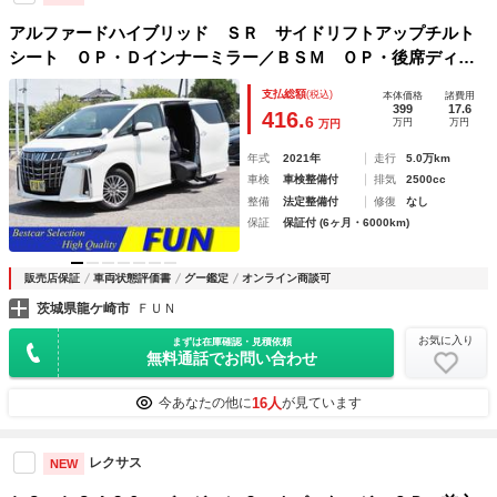
アルファードハイブリッド ＳＲ サイドリフトアップチルト
シート ＯＰ・Ｄインナーミラー／ＢＳＭ ＯＰ・後席ディス
プレイ ＯＰ・寒冷地 ＯＰ・Ｅ／Ｇスターター ＯＰ・ナ
支払総額
(税込)
本体価格
諸費用
ビ ＯＰ・ＴＶ／ＣＤ／ＤＶＤ セーフティセンス 両自動
399
17.6
416.
6
万円
万円
万円
黒合皮
年式
2021年
走行
5.0万km
車検
車検整備付
排気
2500cc
整備
法定整備付
修復
なし
保証
保証付 (6ヶ月・6000km)
販売店保証
車両状態評価書
グー鑑定
オンライン商談可
茨城県龍ケ崎市
ＦＵＮ
お気に入り
まずは在庫確認・見積依頼
無料通話でお問い合わせ
16人
今あなたの他に
が見ています
レクサス
NEW