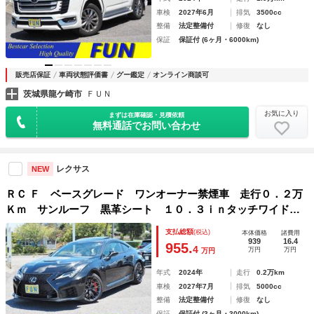
車検
2027年6月
排気
3500cc
整備
法定整備付
修復
なし
保証
保証付 (6ヶ月・6000km)
販売店保証
車両状態評価書
グー鑑定
オンライン商談可
茨城県龍ケ崎市
ＦＵＮ
お気に入り
まずは在庫確認・見積依頼
無料通話でお問い合わせ
レクサス
NEW
ＲＣ Ｆ ベースグレード ワンオーナー禁煙車 走行０．２万
Ｋｍ サンルーフ 黒革シート １０．３ｉｎタッチワイドデ
ィスプレイ Ｂカメラ ＯＰ・寒冷地仕様 ＯＰ・ブレーキキ
支払総額
(税込)
本体価格
諸費用
ャリパー ＯＰ・カーボンインパネ加飾
939
16.4
955.
4
万円
万円
万円
年式
2024年
走行
0.2万km
車検
2027年7月
排気
5000cc
整備
法定整備付
修復
なし
保証
保証付 (3ヶ月・3000km)