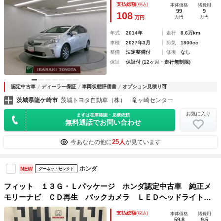
支払総額
(税込)
本体価格
諸費用
ク パワーウィンドウ アルミホイール サイドエアバッグ
99
9
108
万円
万円
万円
年式
2014年
走行
8.6万km
車検
2027年3月
排気
1800cc
整備
法定整備付
修復
なし
保証
保証付 (12ヶ月・走行無制限)
認定中古車
ディーラー保証
車両状態評価書
オプション見積り可
茨城県龍ケ崎市
茨城トヨタ自動車（株） 竜ヶ崎センター
お気に入り
まずは在庫確認・見積依頼
無料通話でお問い合わせ
25人
今あなたの他に
が見ています
ホンダ
NEW
グーネットセレクト
フィット １３Ｇ・Ｌパッケージ ホンダ認定中古車 純正メ
モリーナビ ＣＤ再生 バックカメラ ＬＥＤヘッドライト
オートライト スマートキー スペアキー 衝突被害軽減ブレ
支払総額
(税込)
本体価格
諸費用
ーキ オートエアコン 社外ドラレコ前 アイドリングストッ
59.8
9.5