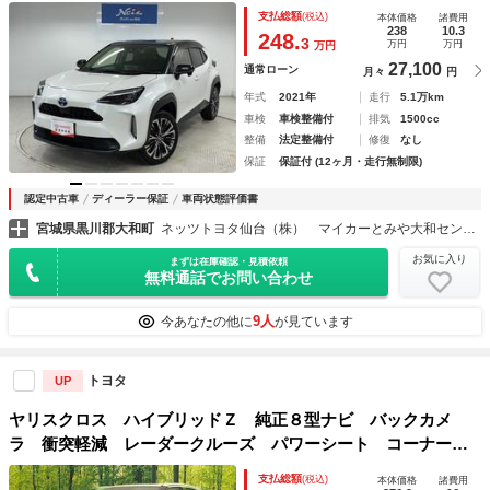
ＴＣ ドラレコ ＬＥＤヘッドランプ ワンオーナー
支払総額
(税込)
本体価格
諸費用
238
10.3
248.
3
万円
万円
万円
27,100
通常ローン
月々
円
年式
2021年
走行
5.1万km
車検
車検整備付
排気
1500cc
整備
法定整備付
修復
なし
保証
保証付 (12ヶ月・走行無制限)
認定中古車
ディーラー保証
車両状態評価書
宮城県黒川郡大和町
ネッツトヨタ仙台（株） マイカーとみや大和センター
お気に入り
まずは在庫確認・見積依頼
無料通話でお問い合わせ
9人
今あなたの他に
が見ています
トヨタ
UP
ヤリスクロス ハイブリッドＺ 純正８型ナビ バックカメ
ラ 衝突軽減 レーダークルーズ パワーシート コーナーセ
ンサー スマートキー ＬＥＤヘッド ブラインドスポットモ
支払総額
(税込)
本体価格
諸費用