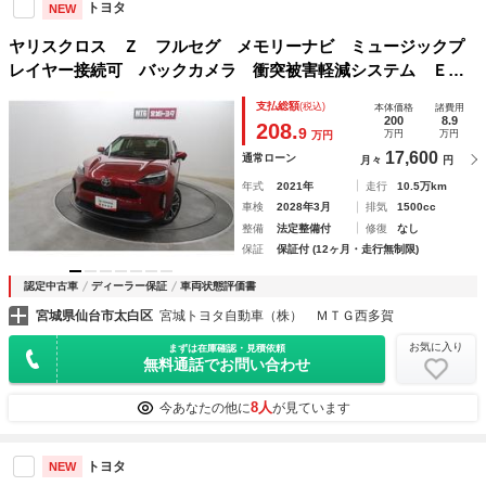
トヨタ
NEW
ヤリスクロス Ｚ フルセグ メモリーナビ ミュージックプ
レイヤー接続可 バックカメラ 衝突被害軽減システム ＥＴ
Ｃ ドラレコ ＬＥＤヘッドランプ ワンオーナー
支払総額
(税込)
本体価格
諸費用
200
8.9
208.
9
万円
万円
万円
17,600
通常ローン
月々
円
年式
2021年
走行
10.5万km
車検
2028年3月
排気
1500cc
整備
法定整備付
修復
なし
保証
保証付 (12ヶ月・走行無制限)
認定中古車
ディーラー保証
車両状態評価書
宮城県仙台市太白区
宮城トヨタ自動車（株） ＭＴＧ西多賀
お気に入り
まずは在庫確認・見積依頼
無料通話でお問い合わせ
8人
今あなたの他に
が見ています
トヨタ
NEW