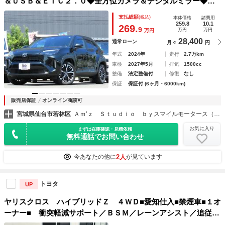
＆ＵＳＢ＆ＥＴＣ２．０◆全方位カメラ＆デジタルミラー◆Ｔ
ＳＳ（衝突軽減・レーンアシスト・レダクル・Ａハイビーム）
支払総額
(税込)
本体価格
諸費用
◆シートヒーター＆ＨＤヒーター◆
259.8
10.1
269.
9
万円
万円
万円
28,400
通常ローン
月々
円
年式
2024年
走行
2.7万km
車検
2027年5月
排気
1500cc
整備
法定整備付
修復
なし
保証
保証付 (6ヶ月・6000km)
販売店保証
オンライン商談可
宮城県仙台市若林区
Ａｍ’ｚ Ｓｔｕｄｉｏ ｂｙスマイルモータース（株）
お気に入り
まずは在庫確認・見積依頼
無料通話でお問い合わせ
2人
今あなたの他に
が見ています
トヨタ
UP
ヤリスクロス ハイブリッドＺ ４ＷＤ■愛知仕入■禁煙車■１オ
ーナー■ 衝突軽減サポート／ＢＳＭ／レーンアシスト／追従ク
ルーズ／コーナーセンサー／シートヒーター／電動リアゲート