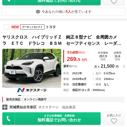
無料通話でお問い合わせ
4人
今あなたの他に
が見ています
トヨタ
NEW
グーネットセレクト
ヤリスクロス ハイブリッドＺ 純正８型ナビ 全周囲カメ
ラ ＥＴＣ ドラレコ ＢＳＭ セーフティセンス レーダー
クルーズ パワーシート ハーフレザーシート シートヒータ
支払総額
(税込)
本体価格
諸費用
ー コーナーセンサー ＬＥＤヘッド オートハイビーム 禁
257.9
11.6
269.
5
万円
万円
万円
煙車
21,500
通常ローン
月々
円
年式
2021年
走行
0.6万km
車検
2028年4月
排気
1500cc
整備
法定整備付
修復
なし
保証
保証付 (3ヶ月・3000km)
販売店保証
オンライン商談可
宮城県仙台市泉区
ネクステージ 仙台泉店
お気に入り
まずは在庫確認・見積依頼
無料通話でお問い合わせ