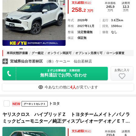
支払総額
(税込)
本体価格
諸費用
／純正ナビ／全方位カメラ／フルセグＴＶ＆走行時視聴キット
245.9
12.3
258.
2
万円
万円
万円
／ＢＴオーディオ／ＬＥＤライト／フォグ
年式
2020年
走行
3.6万km
車検
2027年11月
排気
1500cc
整備
法定整備無
修復
なし
保証
保証無
車両状態評価書
グー鑑定
オンライン商談可
オプション見積り可
ローン仮審査
宮城県仙台市若林区
（株）ケーユー 仙台若林店
お気に入り
まずは在庫確認・見積依頼
無料通話でお問い合わせ
4人
今あなたの他に
が見ています
トヨタ
NEW
グーネットセレクト
ヤリスクロス ハイブリッドＺ トヨタチームメイト／パノラ
ミックビューモニター／純正ディスプレイオーディオ／ＥＴＣ
／社外ドライブレコーダー／ハーフレザーシート／パワーシー
支払総額
(税込)
本体価格
諸費用
ト／前席シートヒーター／ステアリングヒーター／禁煙車
233.8
6