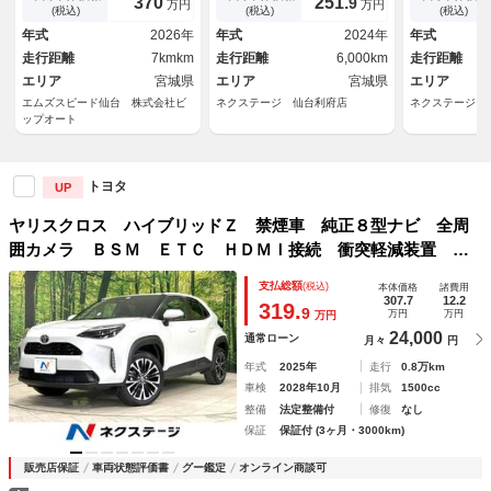
370
251.
9
万円
万円
ン アクセサリーコンセント
置 レーダークルーズ Ｂｌｕ
ヒーター ス
(税込)
(税込)
(税込)
ハンズフリーパワーバックド
ｅｔｏｏｔｈ フルセグ オー
ー Ｂｌｕｅ
年式
2026年
年式
2024年
年式
ア アダプティブハイビームシ
トライト オートエアコン オ
可 フルセグ
走行距離
7kmkm
走行距離
6,000km
走行距離
ステム 寒冷地仕様
ートハイビーム
パワーシート
エリア
宮城県
エリア
宮城県
エリア
エムズスピード仙台 株式会社ビ
ネクステージ 仙台利府店
ネクステージ 
ップオート
トヨタ
UP
ヤリスクロス ハイブリッドＺ 禁煙車 純正８型ナビ 全周
囲カメラ ＢＳＭ ＥＴＣ ＨＤＭＩ接続 衝突軽減装置 レ
ーダクルーズ シートヒーター ステアリングヒーター Ｂｌ
支払総額
(税込)
本体価格
諸費用
ｕｅｔｏｏｔｈ接続可 フルセグ ハーフレザー パワーシー
307.7
12.2
319.
9
万円
万円
万円
ト
24,000
通常ローン
月々
円
年式
2025年
走行
0.8万km
車検
2028年10月
排気
1500cc
整備
法定整備付
修復
なし
保証
保証付 (3ヶ月・3000km)
販売店保証
車両状態評価書
グー鑑定
オンライン商談可