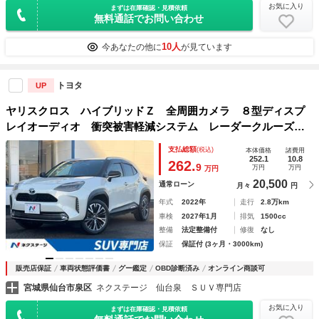
お気に入り
まずは在庫確認・見積依頼
無料通話でお問い合わせ
10人
今あなたの他に
が見ています
トヨタ
UP
ヤリスクロス ハイブリッドＺ 全周囲カメラ ８型ディスプ
レイオーディオ 衝突被害軽減システム レーダークルーズ
禁煙車 ハーフレザーシート パワーシート ドラレコ スマ
支払総額
(税込)
本体価格
諸費用
ートキー ＬＥＤヘッド ビルトインＥＴＣ 純正１８インチ
252.1
10.8
262.
9
万円
万円
万円
アルミ
20,500
通常ローン
月々
円
年式
2022年
走行
2.8万km
車検
2027年1月
排気
1500cc
整備
法定整備付
修復
なし
保証
保証付 (3ヶ月・3000km)
販売店保証
車両状態評価書
グー鑑定
OBD診断済み
オンライン商談可
宮城県仙台市泉区
ネクステージ 仙台泉 ＳＵＶ専門店
お気に入り
まずは在庫確認・見積依頼