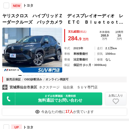
トヨタ
NEW
ヤリスクロス ハイブリッドＺ ディスプレイオーディオ レ
ーダークルーズ バックカメラ ＥＴＣ Ｂｌｕｅｔｏｏｔ
ｈ ドラレコ シートヒーター パワーシート 合皮シート
支払総額
(税込)
本体価格
諸費用
ＬＥＤヘッドライ 禁煙車
268.9
16
284.
9
万円
万円
万円
年式
2023年
走行
2.1万km
車検
車検整備付
排気
1500cc
整備
法定整備付
修復
なし
保証
保証付 (3ヶ月・3000km)
販売店保証
OBD診断済み
オンライン商談可
宮城県仙台市泉区
ネクステージ 仙台泉 ＳＵＶ専門店
お気に入り
まずは在庫確認・見積依頼
無料通話でお問い合わせ
17人
今あなたの他に
が見ています
トヨタ
UP