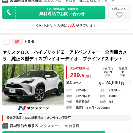
宮城県仙台市太白区
エムズスピード仙台 株式会社ビップオート
お気に入り
まずは在庫確認・見積依頼
無料通話でお問い合わせ
33人
今あなたの他に
が見ています
トヨタ
UP
ヤリスクロス ハイブリッドＺ アドベンチャー 全周囲カメ
ラ 純正８型ディスプレイオーディオ ブラインドスポットモ
ニター パワーシート レーダークルーズ セーフティセン
支払総額
(税込)
本体価格
諸費用
ス 禁煙車 コーナーセンサー ルーフレール スマートキ
278.9
11
289.
9
万円
万円
万円
ー ＬＥＤヘッド ＥＴＣ
24,000
通常ローン
月々
円
年式
2024年
走行
2.3万km
車検
2027年2月
排気
1500cc
整備
法定整備付
修復
なし
保証
保証付 (3ヶ月・3000km)
販売店保証
OBD診断済み
オンライン商談可
宮城県仙台市泉区
ネクステージ 仙台泉店