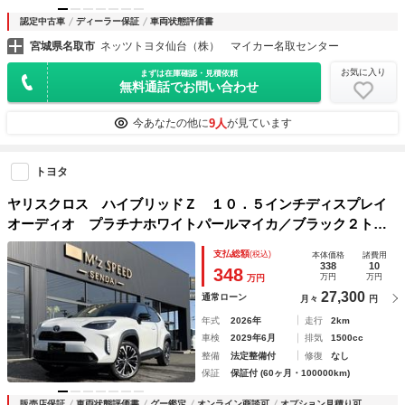
認定中古車
ディーラー保証
車両状態評価書
宮城県名取市
ネッツトヨタ仙台（株） マイカー名取センター
お気に入り
まずは在庫確認・見積依頼
無料通話でお問い合わせ
9人
今あなたの他に
が見ています
トヨタ
ヤリスクロス ハイブリッドＺ １０．５インチディスプレイ
オーディオ プラチナホワイトパールマイカ／ブラック２トー
ン アクセサリーコンセント ハンズフリーパワーバックド
支払総額
(税込)
本体価格
諸費用
ア アダプティブハイビームシステム 寒冷地仕様
338
10
348
万円
万円
万円
27,300
通常ローン
月々
円
年式
2026年
走行
2km
車検
2029年6月
排気
1500cc
整備
法定整備付
修復
なし
保証
保証付 (60ヶ月・100000km)
販売店保証
車両状態評価書
グー鑑定
オンライン商談可
オプション見積り可