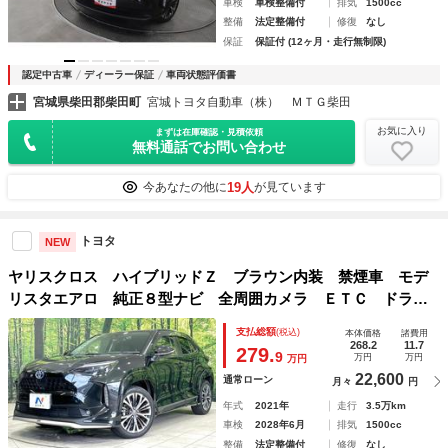
車検
車検整備付
排気
1500cc
整備
法定整備付
修復
なし
保証
保証付 (12ヶ月・走行無制限)
認定中古車
ディーラー保証
車両状態評価書
宮城県柴田郡柴田町
宮城トヨタ自動車（株） ＭＴＧ柴田
お気に入り
まずは在庫確認・見積依頼
無料通話でお問い合わせ
19人
今あなたの他に
が見ています
トヨタ
NEW
ヤリスクロス ハイブリッドＺ ブラウン内装 禁煙車 モデ
リスタエアロ 純正８型ナビ 全周囲カメラ ＥＴＣ ドラレ
コ 衝突軽減装置 レーダークルーズ 電動リアゲート ハー
支払総額
(税込)
本体価格
諸費用
フレザーシート パワーシート シートヒーター ＬＥＤヘッ
268.2
11.7
279.
9
万円
万円
万円
ド
22,600
通常ローン
月々
円
年式
2021年
走行
3.5万km
車検
2028年6月
排気
1500cc
整備
法定整備付
修復
なし