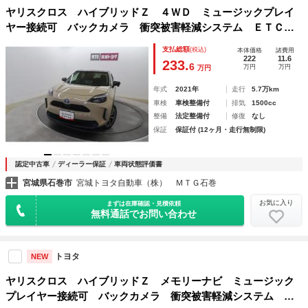
ヤリスクロス ハイブリッドＺ ４ＷＤ ミュージックプレイ
ヤー接続可 バックカメラ 衝突被害軽減システム ＥＴＣ
ドラレコ ＬＥＤヘッドランプ ワンオーナー
支払総額
(税込)
本体価格
諸費用
222
11.6
233.
6
万円
万円
万円
年式
2021年
走行
5.7万km
車検
車検整備付
排気
1500cc
整備
法定整備付
修復
なし
保証
保証付 (12ヶ月・走行無制限)
認定中古車
ディーラー保証
車両状態評価書
宮城県石巻市
宮城トヨタ自動車（株） ＭＴＧ石巻
お気に入り
まずは在庫確認・見積依頼
無料通話でお問い合わせ
トヨタ
NEW
ヤリスクロス ハイブリッドＺ メモリーナビ ミュージック
プレイヤー接続可 バックカメラ 衝突被害軽減システム Ｅ