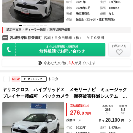
年式
2021年
走行
6.9万km
車検
2028年3月
排気
1500cc
整備
法定整備付
修復
なし
保証
保証付 (12ヶ月・走行無制限)
認定中古車
ディーラー保証
車両状態評価書
宮城県柴田郡柴田町
宮城トヨタ自動車（株） ＭＴＧ柴田
お気に入り
まずは在庫確認・見積依頼
無料通話でお問い合わせ
4人
今あなたの他に
が見ています
トヨタ
NEW
グーネットセレクト
ヤリスクロス ハイブリッドＺ メモリーナビ ミュージック
プレイヤー接続可 バックカメラ 衝突被害軽減システム Ｅ
ＴＣ ＬＥＤヘッドランプ ワンオーナー
支払総額
(税込)
本体価格
諸費用
268
8.8
276.
8
万円
万円
万円
28,100
残価ローン
月々
円
年式
2022年
走行
1.4万km