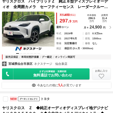
ヤリスクロス ハイブリッドＺ 純正８型ディスプレイオーデ
ィオ 全周囲カメラ セーフティーセンス レーダークルー
ズ シートヒーター パワーシート ドラレコ ＬＥＤヘッ
支払総額
(税込)
本体価格
諸費用
ド ＥＴＣ ステアリングヒーター オートハイビーム 禁煙
286.5
11.4
297.
9
万円
万円
万円
車 ＢＳＭ
24,900
通常ローン
月々
円
年式
2024年
走行
0.9万km
車検
2027年9月
排気
1500cc
整備
法定整備付
修復
なし
保証
保証付 (3ヶ月・3000km)
販売店保証
車両状態評価書
グー鑑定
オンライン商談可
宮城県仙台市泉区
ネクステージ 仙台泉店
お気に入り
まずは在庫確認・見積依頼
無料通話でお問い合わせ
5人
今あなたの他に
が見ています
トヨタ
NEW
グーネットセレクト
ヤリスクロス Ｚ ◆純正オーディオディスプレイ地デジナビ