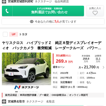
宮城県宮城郡利府町
ネクステージ 仙台利府店
お気に入り
まずは在庫確認・見積依頼
無料通話でお問い合わせ
5人
今あなたの他に
が見ています
トヨタ
UP
ヤリスクロス ハイブリッドＺ 純正８型ディスプレイオーデ
ィオ バックカメラ 衝突軽減 レーダークルーズ パワーシ
ート シートヒーター コーナーセンサー スマートキー Ｌ
支払総額
(税込)
本体価格
諸費用
ＥＤヘッド ＥＴＣ 純正１８インチアルミ オートハイビー
258.8
11.1
269.
9
万円
万円
万円
ム
21,700
通常ローン
月々
円
年式
2022年
走行
4.3万km
車検
2027年3月
排気
1500cc
整備
法定整備付
修復
なし
保証
保証付 (3ヶ月・3000km)
販売店保証
車両状態評価書
グー鑑定
OBD診断済み
オンライン商談可
宮城県名取市
ネクステージ 名取店