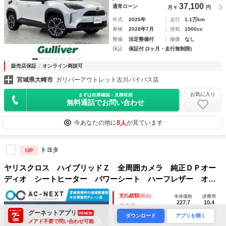
37,100
通常ローン
月々
円
年式
2025年
走行
1.1万km
車検
2028年7月
排気
1500cc
整備
法定整備付
修復
なし
保証
保証付 (3ヶ月・走行無制限)
販売店保証
オンライン商談可
宮城県大崎市
ガリバーアウトレット古川バイパス店
お気に入り
まずは在庫確認・見積依頼
無料通話でお問い合わせ
8人
今あなたの他に
が見ています
トヨタ
UP
ヤリスクロス ハイブリッドＺ 全周囲カメラ 純正ＤＰオー
ディオ シートヒーター パワーシート ハーフレザー オー
トハイビーム フォグランプ オートライト ＡＣ１００Ｖ
支払総額
(税込)
本体価格
諸費用
フルセグＴＶ ＥＴＣ Ｂｌｕｅｔｏｏｔｈ ブラインドスポ
227.7
10.4
238.
1
万円
万円
万円
ット
グーネットアプリ
RENEW
ダウンロード
アプリを開く
27,000
通常ローン
月々
円
メアド不要で問い合わせ可能