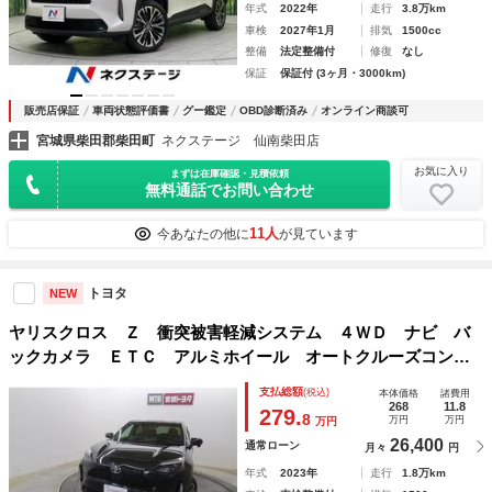
年式
2022年
走行
3.8万km
車検
2027年1月
排気
1500cc
整備
法定整備付
修復
なし
保証
保証付 (3ヶ月・3000km)
販売店保証
車両状態評価書
グー鑑定
OBD診断済み
オンライン商談可
宮城県柴田郡柴田町
ネクステージ 仙南柴田店
お気に入り
まずは在庫確認・見積依頼
無料通話でお問い合わせ
11人
今あなたの他に
が見ています
トヨタ
NEW
ヤリスクロス Ｚ 衝突被害軽減システム ４ＷＤ ナビ バ
ックカメラ ＥＴＣ アルミホイール オートクルーズコント
ロール ＬＥＤヘッドランプ ワンオーナー 寒冷地
支払総額
(税込)
本体価格
諸費用
268
11.8
279.
8
万円
万円
万円
26,400
通常ローン
月々
円
年式
2023年
走行
1.8万km