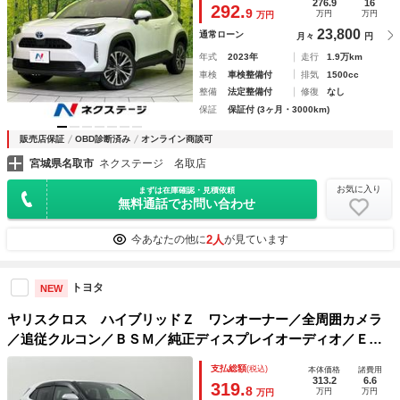
ニター Ｂｌｕｅｔｏｏｔｈ オートハイビーム 車線逸脱
276.9
16
292.
9
万円
万円
万円
警報
23,800
通常ローン
月々
円
年式
2023年
走行
1.9万km
車検
車検整備付
排気
1500cc
整備
法定整備付
修復
なし
保証
保証付 (3ヶ月・3000km)
販売店保証
OBD診断済み
オンライン商談可
宮城県名取市
ネクステージ 名取店
お気に入り
まずは在庫確認・見積依頼
無料通話でお問い合わせ
2人
今あなたの他に
が見ています
トヨタ
NEW
ヤリスクロス ハイブリッドＺ ワンオーナー／全周囲カメラ
／追従クルコン／ＢＳＭ／純正ディスプレイオーディオ／ＥＴ
Ｃ２．０／ドラレコ／パワーバックドア／ＡＣ１００Ｖ／ハー
支払総額
(税込)
本体価格
諸費用
フレザー／シートヒーター／パワーシート／ステアヒーター
313.2
6.6
319.
8
万円
万円
万円