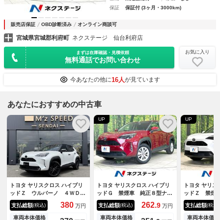
保証
保証付 (3ヶ月・3000km)
販売店保証
OBD診断済み
オンライン商談可
宮城県宮城郡利府町
ネクステージ 仙台利府店
お気に入り
まずは在庫確認・見積依頼
無料通話でお問い合わせ
16人
今あなたの他に
が見ています
あなたにおすすめの中古車
UP
UP
トヨタ ヤリスクロス ハイブリ
トヨタ ヤリスクロス ハイブリ
トヨタ ヤリス
ッドＺ ウルバーノ ４ＷＤ
ッドＧ 禁煙車 純正８型ナ
ッドＺ 禁煙
１０．５インチディスプレイオ
ビ 全周囲カメラ ＢＳＭ Ｅ
ビ 全周囲カ
380
262.
9
支払総額
支払総額
支払総額
(税込)
(税込)
(税込)
万円
万円
ーディオ プラチナホワイトパ
ＴＣ ドラレコ ＨＤＭＩ接
ＴＣ ＨＤＭ
ールマイカ／ブラック２トー
続 ＡＣ１００Ｖ 衝突軽減装
装置 レーダ
車両本体価格
車両本体価格
車両本体価格