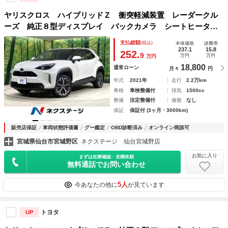
ヤリスクロス ハイブリッドＺ 衝突軽減装置 レーダークル
ーズ 純正８型ディスプレイ バックカメラ シートヒータ
ー 電動シート ＬＥＤヘッド ドライブレコーダー ＥＴ
支払総額
(税込)
本体価格
諸費用
Ｃ 純正１インチアルミ スマートキー オートエアコン 禁
237.1
15.8
252.
9
万円
万円
万円
煙車
18,800
通常ローン
月々
円
年式
2021年
走行
2.2万km
車検
車検整備付
排気
1500cc
整備
法定整備付
修復
なし
保証
保証付 (3ヶ月・3000km)
販売店保証
車両状態評価書
グー鑑定
OBD診断済み
オンライン商談可
宮城県仙台市宮城野区
ネクステージ 仙台宮城野店
お気に入り
まずは在庫確認・見積依頼
無料通話でお問い合わせ
5人
今あなたの他に
が見ています
トヨタ
UP