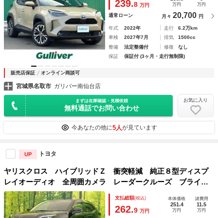
239.
8
万円
万円
万円
20,700
通常ローン
月々
円
年式
2022年
走行
6.2万km
車検
2027年7月
排気
1500cc
整備
法定整備付
修復
なし
保証
保証付 (3ヶ月・走行無制限)
販売店保証
オンライン商談可
宮城県名取市
ガリバー南仙台店
お気に入り
まずは在庫確認・見積依頼
無料通話でお問い合わせ
5人
今あなたの他に
が見ています
トヨタ
UP
ヤリスクロス ハイブリッドＺ 衝突軽減 純正８型ディスプ
レイオーディオ 全周囲カメラ レーダークルーズ ブライン
ドスポットモニター パワーバックドア シートヒーター Ｅ
支払総額
(税込)
本体価格
諸費用
ＴＣ フルセグ Ｂｌｕｅｔｏｏｔｈ ＬＥＤヘッド スマー
251.4
11.5
262.
9
万円
万円
万円
トキー