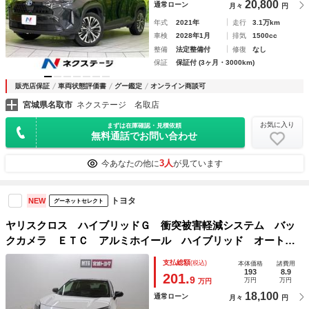
20,800
通常ローン
月々
円
年式
2021年
走行
3.1万km
車検
2028年1月
排気
1500cc
整備
法定整備付
修復
なし
保証
保証付 (3ヶ月・3000km)
販売店保証
車両状態評価書
グー鑑定
オンライン商談可
宮城県名取市
ネクステージ 名取店
お気に入り
まずは在庫確認・見積依頼
無料通話でお問い合わせ
3人
今あなたの他に
が見ています
トヨタ
NEW
グーネットセレクト
ヤリスクロス ハイブリッドＧ 衝突被害軽減システム バッ
クカメラ ＥＴＣ アルミホイール ハイブリッド オートク
ルーズコントロール ＬＥＤヘッドランプ ワンオーナー
支払総額
(税込)
本体価格
諸費用
193
8.9
201.
9
万円
万円
万円
18,100
通常ローン
月々
円