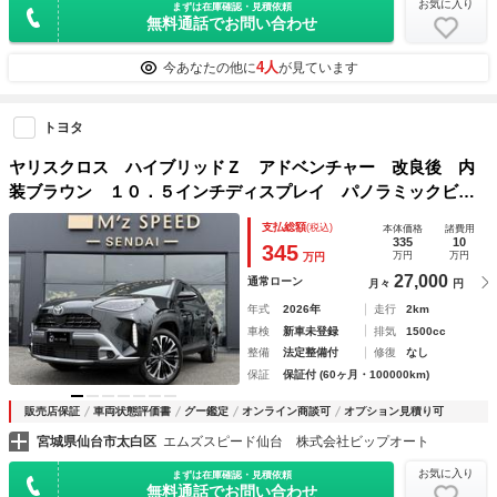
お気に入り
まずは在庫確認・見積依頼
無料通話でお問い合わせ
4人
今あなたの他に
が見ています
トヨタ
ヤリスクロス ハイブリッドＺ アドベンチャー 改良後 内
装ブラウン １０．５インチディスプレイ パノラミックビュ
ーモニター アダプティブハイビームシステム カラーヘッド
支払総額
(税込)
本体価格
諸費用
アップディスプレイ アクセサリーコンセント ハンズフリー
335
10
345
万円
万円
万円
バックドア 寒冷地仕様
27,000
通常ローン
月々
円
年式
2026年
走行
2km
車検
新車未登録
排気
1500cc
整備
法定整備付
修復
なし
保証
保証付 (60ヶ月・100000km)
販売店保証
車両状態評価書
グー鑑定
オンライン商談可
オプション見積り可
宮城県仙台市太白区
エムズスピード仙台 株式会社ビップオート
お気に入り
まずは在庫確認・見積依頼
無料通話でお問い合わせ