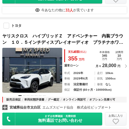
33人
今あなたの他に
が見ています
トヨタ
ヤリスクロス ハイブリッドＺ アドベンチャー 内装ブラウ
ン １０．５インチディスプレイオーディオ プラチナホワイ
トパールマイカ／ブラック２トーン アクセサリーコンセン
支払総額
(税込)
本体価格
諸費用
ト ハンズフリーパワーバックドア アダプティブハイビーム
345
10
355
万円
万円
万円
システム 寒冷地仕様
28,000
通常ローン
月々
円
年式
2026年
走行
10km
車検
2029年6月
排気
1500cc
整備
法定整備付
修復
なし
保証
保証付 (60ヶ月・100000km)
販売店保証
車両状態評価書
グー鑑定
オンライン商談可
オプション見積り可
宮城県仙台市太白区
エムズスピード仙台 株式会社ビップオート
お気に入り
まずは在庫確認・見積依頼
無料通話でお問い合わせ