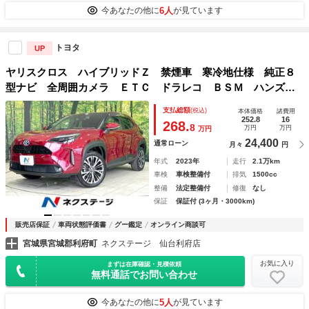
6人
今あなたの他に
が見ています
トヨタ
UP
ヤリスクロス ハイブリッドＺ 禁煙車 寒冷地仕様 純正８
型ナビ 全周囲カメラ ＥＴＣ ドラレコ ＢＳＭ ハンズフ
リー電動リアゲート トヨタチームメイト カラーヘッドアッ
支払総額
(税込)
本体価格
諸費用
プディスプレイ 衝突軽減装置 レーダークルコン シートヒ
252.8
16
268.
8
万円
万円
万円
ーター
24,400
通常ローン
月々
円
年式
2023年
走行
2.1万km
車検
車検整備付
排気
1500cc
整備
法定整備付
修復
なし
保証
保証付 (3ヶ月・3000km)
販売店保証
車両状態評価書
グー鑑定
オンライン商談可
宮城県宮城郡利府町
ネクステージ 仙台利府店
お気に入り
まずは在庫確認・見積依頼
無料通話でお問い合わせ
5人
今あなたの他に
が見ています