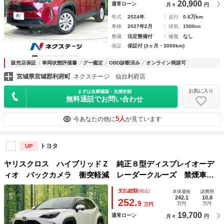
20,900
通常ローン
月々
円
年式
2024年
走行
0.6万km
車検
2027年2月
排気
1500cc
整備
法定整備付
修復
なし
保証
保証付 (3ヶ月・3000km)
販売店保証
車両状態評価書
グー鑑定
OBD診断済み
オンライン商談可
宮城県宮城郡利府町
ネクステージ 仙台利府店
お気に入り
まずは在庫確認・見積依頼
無料通話でお問い合わせ
5人
今あなたの他に
が見ています
トヨタ
UP
ヤリスクロス ハイブリッドＺ 純正８型ディスプレイオーデ
ィオ バックカメラ 衝突軽減 レーダークルーズ 禁煙車
ハーフレザーシート パワーシート シートヒーター コーナ
支払総額
(税込)
本体価格
諸費用
ーセンサー ＬＥＤヘッド ＥＴＣ 純正１８インチアルミ
242.1
10.8
252.
9
万円
万円
万円
19,700
通常ローン
月々
円