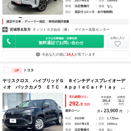
車検
2027年9月
排気
1500cc
整備
法定整備付
修復
なし
保証
保証付 (12ヶ月・走行無制限)
認定中古車
ディーラー保証
車両状態評価書
宮城県名取市
ネッツトヨタ仙台（株） マイカー名取センター
お気に入り
まずは在庫確認・見積依頼
無料通話でお問い合わせ
14人
今あなたの他に
が見ています
トヨタ
UP
ヤリスクロス ハイブリッドＧ ８インチディスプレイオーデ
ィオ バックカメラ ＥＴＣ ＡｐｐｌｅＣａｒＰｌａｙ 純
正１６インチアルミ クリアランスソナー ファブリックシー
支払総額
(税込)
本体価格
諸費用
ト セーフティセンス レーダークルーズ オートハイビーム
281.8
11.1
292.
9
万円
万円
万円
23,900
通常ローン
月々
円
年式
2025年
走行
1.7万km
車検
2027年3月
排気
1500cc
整備
法定整備付
修復
なし