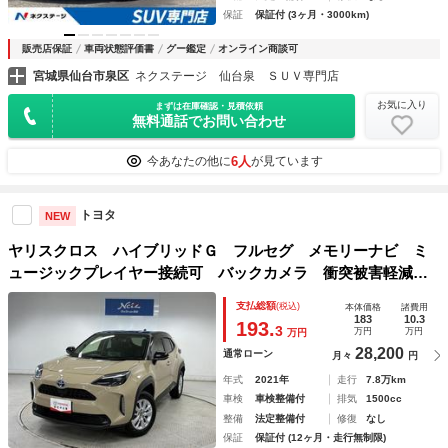
保証
保証付 (3ヶ月・3000km)
販売店保証
車両状態評価書
グー鑑定
オンライン商談可
宮城県仙台市泉区
ネクステージ 仙台泉 ＳＵＶ専門店
お気に入り
まずは在庫確認・見積依頼
無料通話でお問い合わせ
6人
今あなたの他に
が見ています
トヨタ
NEW
ヤリスクロス ハイブリッドＧ フルセグ メモリーナビ ミ
ュージックプレイヤー接続可 バックカメラ 衝突被害軽減シ
ステム ＥＴＣ ドラレコ ＬＥＤヘッドランプ ワンオーナ
支払総額
(税込)
本体価格
諸費用
ー
183
10.3
193.
3
万円
万円
万円
28,200
通常ローン
月々
円
年式
2021年
走行
7.8万km
車検
車検整備付
排気
1500cc
整備
法定整備付
修復
なし
保証
保証付 (12ヶ月・走行無制限)