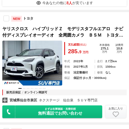
8人
今あなたの他に
が見ています
トヨタ
NEW
ヤリスクロス ハイブリッドＺ モデリスタフルエアロ ナビ
付ディスプレイオーディオ 全周囲カメラ ＢＳＭ トヨタチ
ームメイト ヘッドアップディスプレイ ハンズフリーパワー
支払総額
(税込)
本体価格
諸費用
バックドア 純正１８インチアルミ ブラウン内装 ハーフレ
275.1
10.8
285.
9
万円
万円
万円
ザー
年式
2022年
走行
2.7万km
車検
2027年1月
排気
1500cc
整備
法定整備付
修復
なし
保証
保証付 (3ヶ月・3000km)
販売店保証
オンライン商談可
宮城県仙台市泉区
ネクステージ 仙台泉 ＳＵＶ専門店
お気に入り
まずは在庫確認・見積依頼
無料通話でお問い合わせ