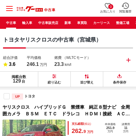
0
お気に入り
閲覧履歴
中古車
輸入車
中古車販売店
新車
車買取
カーリース
整備工場
トヨタヤリスクロスの中古車（宮城県）
総合評価
平均価格
燃費
（WLTCモード）
3.6
246.1
23.3
万円
km/l
掲載台数
129
台
絞り込む
並び替え
条件保存
トヨタ
UP
ヤリスクロス ハイブリッドＧ 禁煙車 純正８型ナビ 全周
囲カメラ ＢＳＭ ＥＴＣ ドラレコ ＨＤＭＩ接続 ＡＣ１
００Ｖ 衝突軽減装置 レーダークルーズ Ｂｌｕｅｔｏｏｔ
支払総額
(税込)
本体価格
諸費用
ｈ フルセグ オートライト オートエアコン オートハイビ
251.9
11
262.
9
万円
万円
万円
ーム