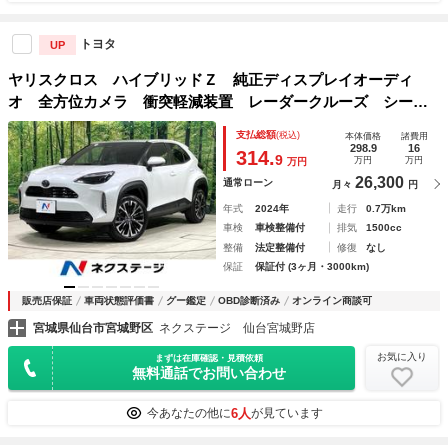
トヨタ
UP
ヤリスクロス ハイブリッドＺ 純正ディスプレイオーディ
オ 全方位カメラ 衝突軽減装置 レーダークルーズ シート
ヒーター パワーシート ＥＴＣ ＬＥＤヘッド オートハイ
支払総額
(税込)
本体価格
諸費用
ビーム ステアリングヒーター ブラインドスポットモニター
298.9
16
314.
9
万円
万円
万円
26,300
通常ローン
月々
円
年式
2024年
走行
0.7万km
車検
車検整備付
排気
1500cc
整備
法定整備付
修復
なし
保証
保証付 (3ヶ月・3000km)
販売店保証
車両状態評価書
グー鑑定
OBD診断済み
オンライン商談可
宮城県仙台市宮城野区
ネクステージ 仙台宮城野店
お気に入り
まずは在庫確認・見積依頼
無料通話でお問い合わせ
6人
今あなたの他に
が見ています