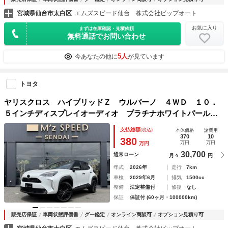
宮城県仙台市太白区
エムズスピード仙台 株式会社ビップオート
お気に入り
まずは在庫確認・見積依頼
無料通話でお問い合わせ
5人
今あなたの他に
が見ています
トヨタ
ヤリスクロス ハイブリッドＺ ウルバーノ ４ＷＤ １０．
５インチディスプレイオーディオ プラチナホワイトパールマ
イカ／ブラック２トーン アクセサリーコンセント ハンズフ
支払総額
(税込)
本体価格
諸費用
リーパワーバックドア アダプティブハイビームシステム 寒
370
10
380
万円
万円
万円
冷地仕様
30,700
通常ローン
月々
円
年式
2026年
走行
7km
車検
2029年6月
排気
1500cc
整備
法定整備付
修復
なし
保証
保証付 (60ヶ月・100000km)
販売店保証
車両状態評価書
グー鑑定
オンライン商談可
オプション見積り可