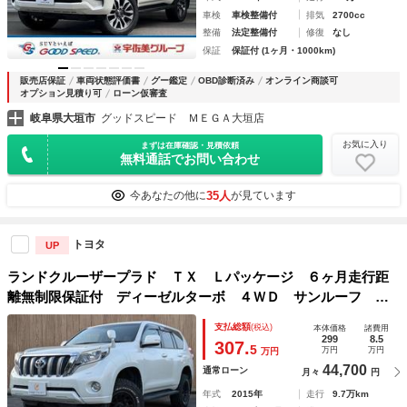
車検
車検整備付
排気
2700cc
整備
法定整備付
修復
なし
保証
保証付 (1ヶ月・1000km)
販売店保証
車両状態評価書
グー鑑定
OBD診断済み
オンライン商談可
オプション見積り可
ローン仮審査
岐阜県大垣市
グッドスピード ＭＥＧＡ大垣店
お気に入り
まずは在庫確認・見積依頼
無料通話でお問い合わせ
35人
今あなたの他に
が見ています
トヨタ
UP
ランドクルーザープラド ＴＸ Ｌパッケージ ６ヶ月走行距
離無制限保証付 ディーゼルターボ ４ＷＤ サンルーフ 純
正ＳＤナビ フロントカメラ バックカメラ ３列 禁煙車
支払総額
(税込)
本体価格
諸費用
リフトアップ ヘッドレスト後席モニター 本革 フルセグ
299
8.5
307.
5
万円
万円
万円
クルーズコントロール
44,700
通常ローン
月々
円
年式
2015年
走行
9.7万km