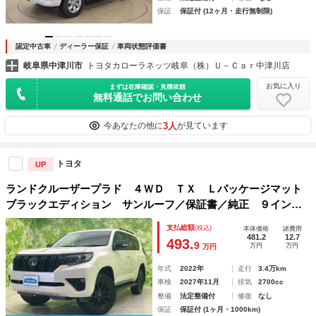
保証
保証付 (12ヶ月・走行無制限)
認定中古車
ディーラー保証
車両状態評価書
岐阜県中津川市
トヨタカローラネッツ岐阜（株）Ｕ－Ｃａｒ中津川店
お気に入り
まずは在庫確認・見積依頼
無料通話でお問い合わせ
3人
今あなたの他に
が見ています
トヨタ
UP
ランドクルーザープラド ４ＷＤ ＴＸ Ｌパッケージマット
ブラックエディション サンルーフ／保証書／純正 ９イン
チ ＳＤナビ／衝突安全装置／エアーシート 前席／パノラミ
支払総額
(税込)
本体価格
諸費用
ックビューモニター／車線逸脱防止支援システム／シート フ
481.2
12.7
493.
9
万円
万円
万円
ルレザー／ヘッドランプ ＬＥＤ／ＵＳＢジャック
年式
2022年
走行
3.4万km
車検
2027年11月
排気
2700cc
整備
法定整備付
修復
なし
保証
保証付 (1ヶ月・1000km)