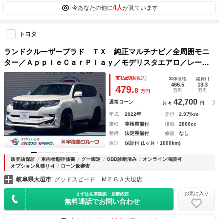
4人
今あなたの他に
が見ています
トヨタ
ランドクルーザープラド ＴＸ 純正マルチナビ／全周囲モニ
ター／ＡｐｐｌｅＣａｒＰｌａｙ／モデリスタエアロ／レーダ
ークルーズコントロール／レーンキープ／ＥＴＣ／ドライブレ
支払総額
(税込)
本体価格
諸費用
コーダー／ＬＥＤヘッドライト／センターデフロック
466.5
13.3
479.
8
万円
万円
万円
42,700
通常ローン
月々
円
年式
2022年
走行
2.9万km
車検
車検整備付
排気
2800cc
整備
法定整備付
修復
なし
保証
保証付 (1ヶ月・1000km)
販売店保証
車両状態評価書
グー鑑定
OBD診断済み
オンライン商談可
オプション見積り可
ローン仮審査
岐阜県大垣市
グッドスピード ＭＥＧＡ大垣店
お気に入り
まずは在庫確認・見積依頼
無料通話でお問い合わせ