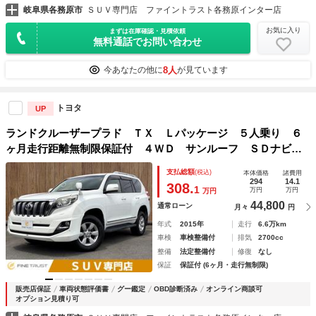
岐阜県各務原市
ＳＵＶ専門店 ファイントラスト各務原インター店
お気に入り
まずは在庫確認・見積依頼
無料通話でお問い合わせ
8人
今あなたの他に
が見ています
トヨタ
UP
ランドクルーザープラド ＴＸ Ｌパッケージ ５人乗り ６
ヶ月走行距離無制限保証付 ４ＷＤ サンルーフ ＳＤナビ
フルセグＴＶ 禁煙車 バックカメラ ＥＴＣ モデリスタフ
支払総額
(税込)
本体価格
諸費用
ルエアロ アイボリー本革シート クルーズコントロール Ｌ
294
14.1
308.
1
万円
万円
万円
ＥＤヘッドライト シートヒータ
44,800
通常ローン
月々
円
年式
2015年
走行
6.6万km
車検
車検整備付
排気
2700cc
整備
法定整備付
修復
なし
保証
保証付 (6ヶ月・走行無制限)
販売店保証
車両状態評価書
グー鑑定
OBD診断済み
オンライン商談可
オプション見積り可