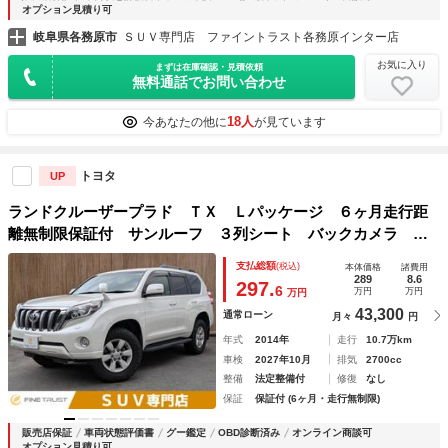
オプション見積り可
岐阜県各務原市
ＳＵＶ専門店 ファイントラスト各務原インター店
お気に入り
まずは在庫確認・見積依頼
無料通話でお問い合わせ
18人
今あなたの他に
が見ています
トヨタ
UP
ランドクルーザープラド ＴＸ Ｌパッケージ ６ヶ月走行距
離無制限保証付 サンルーフ ３列シート バックカメラ ク
ルーズコントロール ＳＤナビ ＥＴＣ 本革シート フルセ
支払総額
(税込)
本体価格
諸費用
グ Ｂｌｕｅｔｏｏｔｈ シートヒーター パワーシート ス
289
8.6
297.
6
万円
万円
万円
マートキー ４ＷＤ
43,300
通常ローン
月々
円
年式
2014年
走行
10.7万km
車検
2027年10月
排気
2700cc
整備
法定整備付
修復
なし
保証
保証付 (6ヶ月・走行無制限)
販売店保証
車両状態評価書
グー鑑定
OBD診断済み
オンライン商談可
オプション見積り可