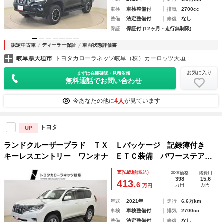
車検
車検整備付
排気
2700cc
整備
法定整備付
修復
なし
保証
保証付 (12ヶ月・走行無制限)
認定中古車
ディーラー保証
車両状態評価書
岐阜県大垣市
トヨタカローラネッツ岐阜（株）カーロッツ大垣
お気に入り
まずは在庫確認・見積依頼
無料通話でお問い合わせ
4人
今あなたの他に
が見ています
トヨタ
UP
ランドクルーザープラド ＴＸ Ｌパッケージ 記録簿付き
キーレスエントリー ワンオナ ＥＴＣ装備 パワーステアリ
ング 四駆 ＤＶＤ再生可 アルミホイール レザー 横滑り
支払総額
(税込)
本体価格
諸費用
防止機能 電動パワーシート ナビ・ＴＶ エアコン Ｗエア
398
15.6
413.
6
万円
万円
万円
バッグ ＡＢＳ
年式
2021年
走行
6.6万km
車検
車検整備付
排気
2700cc
整備
法定整備付
修復
なし