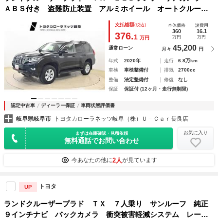
ＡＢＳ付き 盗難防止装置 アルミホイール オートクルーズ
コントロール メモリーナビ キーレス サイドエアバッグ
支払総額
(税込)
本体価格
諸費用
ナビＴＶ ダブルエアバッグ ＥＴＣ装備 横滑り防止 切替
360
16.1
376.
1
万円
万円
万円
４ＷＤ
45,200
通常ローン
月々
円
年式
2020年
走行
6.8万km
車検
車検整備付
排気
2700cc
整備
法定整備付
修復
なし
保証
保証付 (12ヶ月・走行無制限)
認定中古車
ディーラー保証
車両状態評価書
岐阜県岐阜市
トヨタカローラネッツ岐阜（株）Ｕ－Ｃａｒ長良店
お気に入り
まずは在庫確認・見積依頼
無料通話でお問い合わせ
2人
今あなたの他に
が見ています
トヨタ
UP
ランドクルーザープラド ＴＸ ７人乗り サンルーフ 純正
９インチナビ バックカメラ 衝突被害軽減システム レーダ