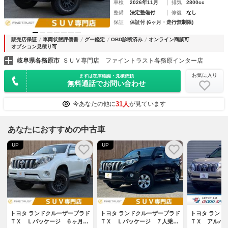
車検
2026年11月
排気
2800cc
整備
法定整備付
修復
なし
保証
保証付 (6ヶ月・走行無制限)
販売店保証
車両状態評価書
グー鑑定
OBD診断済み
オンライン商談可
オプション見積り可
岐阜県各務原市
ＳＵＶ専門店 ファイントラスト各務原インター店
お気に入り
まずは在庫確認・見積依頼
無料通話でお問い合わせ
31人
今あなたの他に
が見ています
あなたにおすすめの中古車
UP
UP
トヨタ ランドクルーザープラド
トヨタ ランドクルーザープラド
トヨタ ランド
ＴＸ Ｌパッケージ ６ヶ月走
ＴＸ Ｌパッケージ ７人乗
ＴＸ アルパ