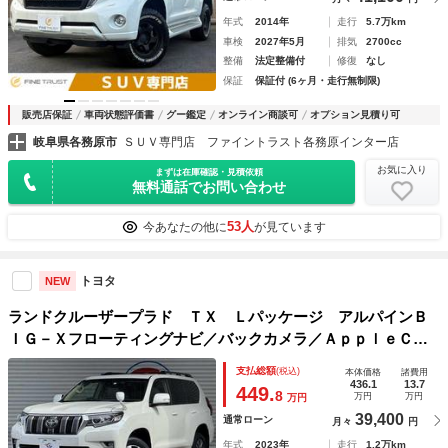
年式
2014年
走行
5.7万km
車検
2027年5月
排気
2700cc
整備
法定整備付
修復
なし
保証
保証付 (6ヶ月・走行無制限)
販売店保証
車両状態評価書
グー鑑定
オンライン商談可
オプション見積り可
岐阜県各務原市
ＳＵＶ専門店 ファイントラスト各務原インター店
お気に入り
まずは在庫確認・見積依頼
無料通話でお問い合わせ
53人
今あなたの他に
が見ています
トヨタ
NEW
ランドクルーザープラド ＴＸ Ｌパッケージ アルパインＢ
ＩＧ－Ｘフローティングナビ／バックカメラ／ＡｐｐｌｅＣａ
ｒＰｌａｙ／サンルーフ／ルーフレール／ＯＰ１９インチアル
支払総額
(税込)
本体価格
諸費用
ミ／３列シート／デジタルインナーミラー／ベージュレザーシ
436.1
13.7
449.
8
万円
万円
万円
ート
39,400
通常ローン
月々
円
年式
2023年
走行
1.2万km