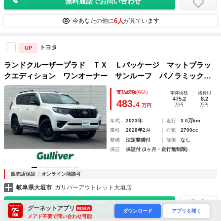
無料通話でお問い合わせ
6人
今あなたの他に
が見ています
トヨタ
UP
ランドクルーザープラド ＴＸ Ｌパッケージ マットブラッ
クエディション ワンオーナー サンルーフ パノラミックビ
ューモニター 純正ナビ（ＡｐｐｌｅＣａｒＰｌａｙ／Ａｎｄ
支払総額
(税込)
本体価格
諸費用
ｒｏｉｄ Ａｕｔｏ／ＢＴ）ベージュレザーシート シートヒ
475.2
8.2
483.
4
万円
万円
万円
ータークーラー ルーフレール ＥＴＣ２．０
年式
2023年
走行
3.0万km
車検
2028年2月
排気
2700cc
整備
法定整備付
修復
なし
保証
保証付 (3ヶ月・走行無制限)
販売店保証
オンライン商談可
岐阜県大垣市
ガリバーアウトレット大垣店
お気に入り
まずは在庫確認・見積依頼
グーネットアプリ
無料通話でお問い合わせ
RENEW
ダウンロード
アプリを開く
メアド不要で問い合わせ可能