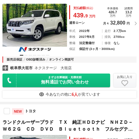
ークルーズ 禁煙車 ドラレコ コーナーセンサー スマート
支払総額
(税込)
本体価格
諸費用
キー ＬＥＤヘッド ＥＴＣ２．０ 純正１７インチアルミ
426.7
13.2
439.
9
万円
万円
万円
32,800
通常ローン
月々
円
年式
2022年
走行
2.7万km
車検
2027年8月
排気
2700cc
整備
法定整備付
修復
なし
保証
保証付 (3ヶ月・3000km)
販売店保証
OBD診断済み
オンライン商談可
岐阜県大垣市
ネクステージ 大垣店
お気に入り
まずは在庫確認・見積依頼
無料通話でお問い合わせ
6人
今あなたの他に
が見ています
トヨタ
NEW
ランドクルーザープラド ＴＸ 純正ＨＤＤナビ ＮＨＺＤ－
Ｗ６２Ｇ ＣＤ ＤＶＤ Ｂｌｕｅｔｏｏｔｈ フルセグテレ
ビ サンルーフ スプリング ＤＯＡＬＬ１７インチアルミホ