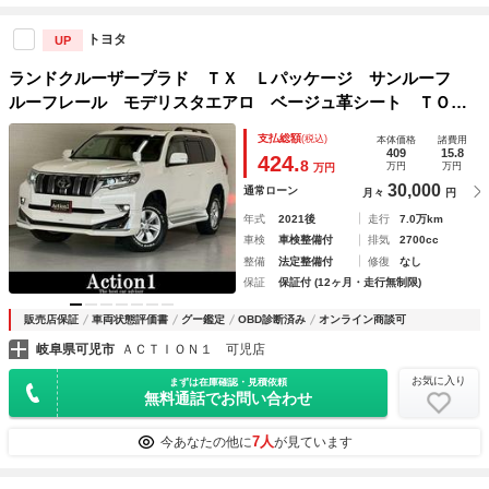
トヨタ
UP
ランドクルーザープラド ＴＸ Ｌパッケージ サンルーフ
ルーフレール モデリスタエアロ ベージュ革シート ＴＯＹ
Ｏオープンカントリー スペアタイヤ 純正９インチナビ レ
支払総額
(税込)
本体価格
諸費用
ーダークルーズ ＴＶキャンセラー シートヒーター／クーラ
409
15.8
424.
8
万円
万円
万円
ー バックカメラ
30,000
通常ローン
月々
円
年式
2021後
走行
7.0万km
車検
車検整備付
排気
2700cc
整備
法定整備付
修復
なし
保証
保証付 (12ヶ月・走行無制限)
販売店保証
車両状態評価書
グー鑑定
OBD診断済み
オンライン商談可
岐阜県可児市
ＡＣＴＩＯＮ１ 可児店
お気に入り
まずは在庫確認・見積依頼
無料通話でお問い合わせ
7人
今あなたの他に
が見ています