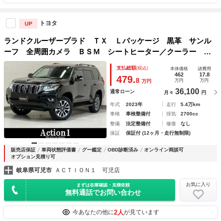
トヨタ
UP
ランドクルーザープラド ＴＸ Ｌパッケージ 黒革 サンル
ーフ 全周囲カメラ ＢＳＭ シートヒーター／クーラー ク
リアランスソナー レーダークルーズ ＬＥＤ ルーフレー
支払総額
(税込)
本体価格
諸費用
ル オートハイビーム パワーシート ＵＳＢポート ＥＴ
462
17.8
479.
8
万円
万円
万円
Ｃ 純正１９インチＡＷ
36,100
通常ローン
月々
円
年式
2023年
走行
5.4万km
車検
車検整備付
排気
2700cc
整備
法定整備付
修復
なし
保証
保証付 (12ヶ月・走行無制限)
販売店保証
車両状態評価書
グー鑑定
OBD診断済み
オンライン商談可
オプション見積り可
岐阜県可児市
ＡＣＴＩＯＮ１ 可児店
お気に入り
まずは在庫確認・見積依頼
無料通話でお問い合わせ
2人
今あなたの他に
が見ています