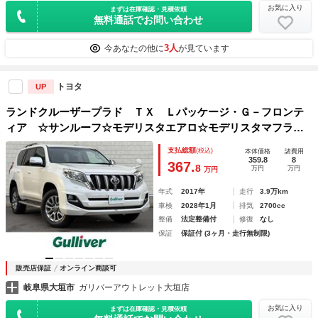
お気に入り
まずは在庫確認・見積依頼
無料通話でお問い合わせ
3人
今あなたの他に
が見ています
トヨタ
UP
ランドクルーザープラド ＴＸ Ｌパッケージ・Ｇ－フロンテ
ィア ☆サンルーフ☆モデリスタエアロ☆モデリスタマフラー
☆ＬＥＤヘッドライト☆純正ナビ（フルセグ／Ｂｔ／ＣＤ／Ｓ
支払総額
(税込)
本体価格
諸費用
Ｄ）☆茶革シート☆シートヒーター☆純正１８インチアルミホ
359.8
8
367.
8
万円
万円
万円
イール☆ビルトインＥＴＣ☆純正ドラレコ
年式
2017年
走行
3.9万km
車検
2028年1月
排気
2700cc
整備
法定整備付
修復
なし
保証
保証付 (3ヶ月・走行無制限)
販売店保証
オンライン商談可
岐阜県大垣市
ガリバーアウトレット大垣店
お気に入り
まずは在庫確認・見積依頼