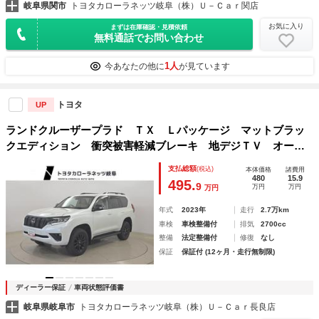
岐阜県関市
トヨタカローラネッツ岐阜（株）Ｕ－Ｃａｒ関店
お気に入り
まずは在庫確認・見積依頼
無料通話でお問い合わせ
1人
今あなたの他に
が見ています
トヨタ
UP
ランドクルーザープラド ＴＸ Ｌパッケージ マットブラッ
クエディション 衝突被害軽減ブレーキ 地デジＴＶ オート
エアコン アルミ セキュリティー ＬＥＤライト ＥＴＣ車
支払総額
(税込)
本体価格
諸費用
載器 電動パワーシート オートクルーズ キーレス 黒革シ
480
15.9
495.
9
万円
万円
万円
ート ＴＶ エアバック 横滑り防止 ＡＢＳ
年式
2023年
走行
2.7万km
車検
車検整備付
排気
2700cc
整備
法定整備付
修復
なし
保証
保証付 (12ヶ月・走行無制限)
ディーラー保証
車両状態評価書
岐阜県岐阜市
トヨタカローラネッツ岐阜（株）Ｕ－Ｃａｒ長良店