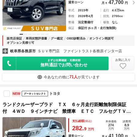
47,700
通常ローン
月々
円
年式
2015年
走行
4.0万km
車検
2028年4月
排気
2700cc
整備
法定整備付
修復
なし
保証
保証付 (6ヶ月・走行無制限)
販売店保証
車両状態評価書
グー鑑定
OBD診断済み
オンライン商談可
オプション見積り可
岐阜県各務原市
ＳＵＶ専門店 ファイントラスト各務原インター店
お気に入り
まずは在庫確認・見積依頼
無料通話でお問い合わせ
71人
今あなたの他に
が見ています
トヨタ
NEW
グーネットセレクト
ランドクルーザープラド ＴＸ ６ヶ月走行距離無制限保証
付 ４ＷＤ ９インチナビ 禁煙車 ＥＴＣ フルセグＴＶ
バックカメラ Ｂｌｕｅｔｏｏｔｈ スマートキー １７イン
支払総額
(税込)
本体価格
諸費用
チアルミホイール ＬＥＤヘッドライト アダプティブヘッド
274
8.9
282.
9
万円
万円
万円
ライト
41,100
通常ローン
月々
円