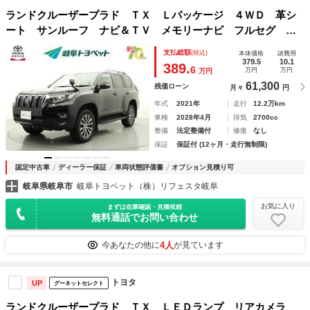
ランドクルーザープラド ＴＸ Ｌパッケージ ４ＷＤ 革シ
ート サンルーフ ナビ＆ＴＶ メモリーナビ フルセグ バ
ックカメラ ＤＶＤ再生 ミュージックプレイヤー接続可 衝
支払総額
(税込)
本体価格
諸費用
突被害軽減システム ＥＴＣ 電動シート スマートキー Ｌ
379.5
10.1
389.
6
万円
万円
万円
ＥＤヘッドランプ
61,300
残価ローン
月々
円
年式
2021年
走行
12.2万km
車検
2028年4月
排気
2700cc
整備
法定整備付
修復
なし
保証
保証付 (12ヶ月・走行無制限)
認定中古車
ディーラー保証
車両状態評価書
オプション見積り可
岐阜県岐阜市
岐阜トヨペット（株）リフェスタ岐阜
お気に入り
まずは在庫確認・見積依頼
無料通話でお問い合わせ
4人
今あなたの他に
が見ています
トヨタ
UP
グーネットセレクト
ランドクルーザープラド ＴＸ ＬＥＤランプ リアカメラ