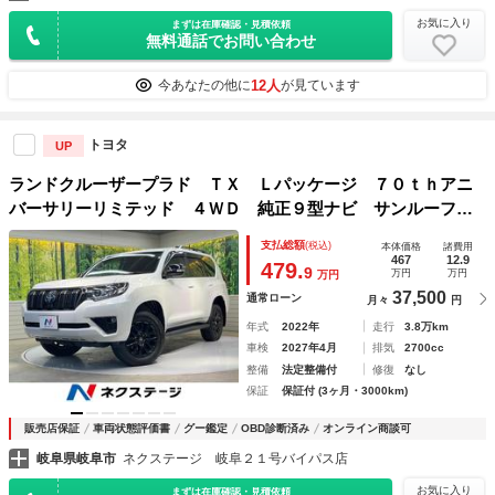
お気に入り
まずは在庫確認・見積依頼
無料通話でお問い合わせ
12人
今あなたの他に
が見ています
トヨタ
UP
ランドクルーザープラド ＴＸ Ｌパッケージ ７０ｔｈアニ
バーサリーリミテッド ４ＷＤ 純正９型ナビ サンルーフ
全周囲カメラ 衝突被害軽減システム レーダークルーズ 禁
支払総額
(税込)
本体価格
諸費用
煙車 レザーシート 前席シートエアコン コーナーセンサ
467
12.9
479.
9
万円
万円
万円
ー ＬＥＤヘッド ＥＴＣ２．０ 純正１８インチアルミ
37,500
通常ローン
月々
円
年式
2022年
走行
3.8万km
車検
2027年4月
排気
2700cc
整備
法定整備付
修復
なし
保証
保証付 (3ヶ月・3000km)
販売店保証
車両状態評価書
グー鑑定
OBD診断済み
オンライン商談可
岐阜県岐阜市
ネクステージ 岐阜２１号バイパス店
お気に入り
まずは在庫確認・見積依頼