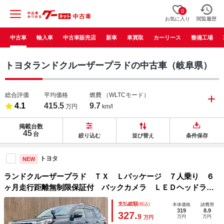
0
お気に入り
閲覧履歴
中古車
輸入車
中古車販売店
新車
車買取
カーリース
整備工場
トヨタランドクルーザープラドの中古車（岐阜県）
総合評価
平均価格
燃費
（WLTCモード）
4.1
415.5
9.7
万円
km/l
掲載台数
45
台
絞り込む
並び替え
条件保存
トヨタ
NEW
ランドクルーザープラド ＴＸ Ｌパッケージ ７人乗り ６
ヶ月走行距離無制限保証付 バックカメラ ＬＥＤヘッドライ
ト 禁煙車 ＥＴＣ ＳＤナビ 地デジＴＶ ４ＷＤ パワー
支払総額
(税込)
本体価格
諸費用
シート 本革シート シートヒーター クルーズコントロー
319
8.9
327.
9
万円
万円
万円
ル スマートキー 電動格納ミラー