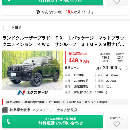
無料通話でお問い合わせ
15人
今あなたの他に
が見ています
トヨタ
ランドクルーザープラド ＴＸ Ｌパッケージ マットブラッ
クエディション ４ＷＤ サンルーフ ＢＩＧ－Ｘ９型ナビ
バックカメラ 衝突被害軽減システム レーダークルーズ 禁
支払総額
(税込)
本体価格
諸費用
煙車 レザーシート 前席シートエアコン ドラレコ コーナ
436.5
13.4
449.
9
万円
万円
万円
ーセンサー ＬＥＤヘッド ビルトインＥＴＣ
33,900
通常ローン
月々
円
年式
2023年
走行
4.8万km
車検
2028年1月
排気
2700cc
整備
法定整備付
修復
なし
保証
保証付 (3ヶ月・3000km)
販売店保証
車両状態評価書
グー鑑定
OBD診断済み
オンライン商談可
岐阜県土岐市
ネクステージ 土岐多治見店
お気に入り
まずは在庫確認・見積依頼
無料通話でお問い合わせ