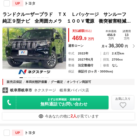
トヨタ
UP
ランドクルーザープラド ＴＸ Ｌパッケージ サンルーフ
純正９型ナビ 全周囲カメラ １００Ｖ電源 衝突被害軽減シ
ステム レーダークルーズ レザーシート 前席シートエアコ
支払総額
(税込)
本体価格
諸費用
ン ドラレコ コーナーセンサー スマートキー
456.9
13
469.
9
万円
万円
万円
36,300
通常ローン
月々
円
年式
2022年
走行
2.8万km
車検
2027年6月
排気
2700cc
整備
法定整備付
修復
なし
保証
保証付 (3ヶ月・3000km)
販売店保証
車両状態評価書
グー鑑定
オンライン商談可
岐阜県岐阜市
ネクステージ 岐阜東バイパス店
お気に入り
まずは在庫確認・見積依頼
無料通話でお問い合わせ
2人
今あなたの他に
が見ています
トヨタ
UP