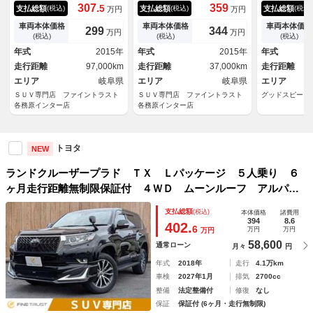
行距離無制限保証付 ディーゼ
り ６ヶ月走行距離無制限保証
バックカメラ
307.
359
5
支払総額
支払総額
支払総額
(税込)
(税込)
(税込)
万円
万円
ルターボ ４ＷＤ サンルー
付 純正ＳＤナビ ＬＥＤヘッ
ズコントロー
フ 純正ＳＤナビ フロントカ
ドライト 禁煙車 Ｂカメラ
ソナー／レー
車両本体価格
車両本体価格
車両本体価格
299
344
万円
万円
メラ バックカメラ ３列 禁
ＥＴＣ クルーズコントロー
トキー／ビル
(税込)
(税込)
(税込)
煙車 リフトアップ ヘッドレ
ル Ｂｌｕｅｔｏｏｔｈ シー
ライブレコー
年式
2015年
年式
2015年
年式
スト後席モニター 本革 フル
トヒーター 衝突軽減ブレー
ド／オートハ
走行距離
97,000km
走行距離
37,000km
走行距離
セグ クルーズコントロール
キ クリアランスソナー ４Ｗ
トフォグ
エリア
岐阜県
Ｄ
エリア
岐阜県
エリア
ＳＵＶ専門店 ファイントラスト
ＳＵＶ専門店 ファイントラスト
グッドスピード
各務原インター店
各務原インター店
トヨタ
NEW
ランドクルーザープラド ＴＸ Ｌパッケージ ５人乗り ６
ヶ月走行距離無制限保証付 ４ＷＤ ムーンルーフ アルパイ
ン製１１インチナビ レーダークルーズコントロール ＬＥＤ
支払総額
(税込)
本体価格
諸費用
ヘッド 本革シート シートエアコン バックカメラ 衝突軽
394
8.6
402.
6
万円
万円
万円
減ブレーキ クリアランスソナー
58,600
通常ローン
月々
円
年式
2018年
走行
4.1万km
車検
2027年1月
排気
2700cc
整備
法定整備付
修復
なし
保証
保証付 (6ヶ月・走行無制限)