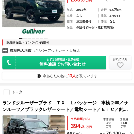
8
万円
万円
万円
年式
2013年
走行
9.6万km
車検
なし
排気
2700cc
整備
法定整備付
修復
なし
保証
保証付 (3ヶ月・走行無制限)
販売店保証
オンライン商談可
岐阜県大垣市
ガリバーアウトレット大垣店
お気に入り
まずは在庫確認・見積依頼
無料通話でお問い合わせ
13人
今あなたの他に
が見ています
トヨタ
ランドクルーザープラド ＴＸ Ｌパッケージ 車検２年／サ
ンルーフ／ブラックレザーシート／電動シート／ＥＴＣ／純正
ナビ／ＴＶ／スマートキー／スペアキー／プッシュスタート／
支払総額
(税込)
本体価格
諸費用
レーダークルーズコントロール／
383
11.8
394.
8
万円
万円
万円
70,100
通常ローン