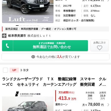
月々
円
年式
2017年
走行
6.2万km
車検
車検整備付
排気
2700cc
整備
法定整備付
修復
なし
保証
保証付 (1ヶ月・走行無制限)
販売店保証
車両状態評価書
グー鑑定
オプション見積り可
岐阜県美濃市
株式会社Ｌｕｆｔ
お気に入り
まずは在庫確認・見積依頼
無料通話でお問い合わせ
2人
今あなたの他に
が見ています
トヨタ
UP
ランドクルーザープラド ＴＸ 整備記録簿 スマキー クル
ーズＣ セキュリティ カーテンエアバッグ 衝突回避 メモ
リーナビゲーション ＰＷ リヤカメラ ＡＷ ＥＴＣ装備
支払総額
(税込)
本体価格
諸費用
ＡＢＳ 切替４ＷＤ ＬＥＤランプ ＴＶナビ ＤＶＤ再生
398
15.9
413.
9
万円
万円
万円
可 ＰＳ
78,600
通常ローン
月々
円
年式
2023年
走行
3.9万km