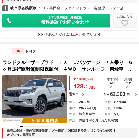
岐阜県各務原市
ＳＵＶ専門店 ファイントラスト各務原インター店
お気に入り
まずは在庫確認・見積依頼
無料通話でお問い合わせ
11人
今あなたの他に
が見ています
トヨタ
UP
ランドクルーザープラド ＴＸ Ｌパッケージ ７人乗り ６
ヶ月走行距離無制限保証付 ４ＷＤ サンルーフ 禁煙車 純
正９インチナビ レーダークルーズコントロール 衝突軽減ブ
支払総額
(税込)
本体価格
諸費用
レーキ 本革シート シートヒーター シートエアコン ＭＴ
419
9.2
428.
2
万円
万円
万円
モード付 クリアランスソナー
62,300
通常ローン
月々
円
年式
2022年
走行
4.7万km
車検
2027年10月
排気
2700cc
整備
法定整備付
修復
なし
保証
保証付 (6ヶ月・走行無制限)
販売店保証
車両状態評価書
グー鑑定
OBD診断済み
オンライン商談可
オプション見積り可