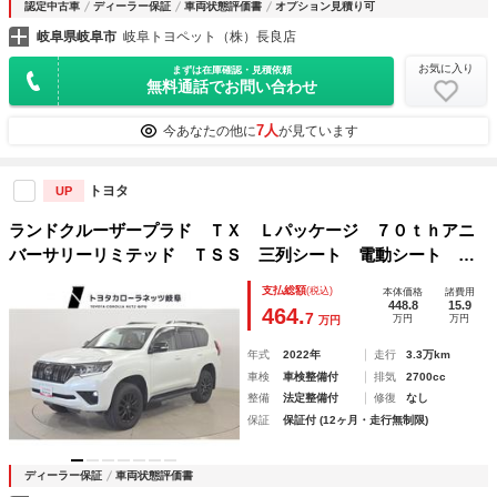
認定中古車
ディーラー保証
車両状態評価書
オプション見積り可
岐阜県岐阜市
岐阜トヨペット（株）長良店
お気に入り
まずは在庫確認・見積依頼
無料通話でお問い合わせ
7人
今あなたの他に
が見ています
トヨタ
UP
ランドクルーザープラド ＴＸ Ｌパッケージ ７０ｔｈアニ
バーサリーリミテッド ＴＳＳ 三列シート 電動シート キ
ーレス ＬＥＤランプ アルミ ＳＲＳ ドライブレコーダ
支払総額
(税込)
本体価格
諸費用
パワステ ＥＴＣ車載器 本革 ＡＢＳ クルーズコントロー
448.8
15.9
464.
7
万円
万円
万円
ル メモリーナビ スマートキー 盗難防止システム ナビ
年式
2022年
走行
3.3万km
車検
車検整備付
排気
2700cc
整備
法定整備付
修復
なし
保証
保証付 (12ヶ月・走行無制限)
ディーラー保証
車両状態評価書