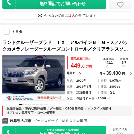
無料通話でお問い合わせ
3人
今あなたの他に
が見ています
トヨタ
ランドクルーザープラド ＴＸ アルパインＢＩＧ－Ｘ／バッ
クカメラ／レーダークルーズコントロール／クリアランスソナ
ー／レーンキープ／スマートキー／ビルトインＥＴＣ／ドライ
支払総額
(税込)
本体価格
諸費用
ブレコーダー／ＬＥＤヘッド／オートハイビーム／フロントフ
441.1
8.7
449.
8
万円
万円
万円
ォグ
39,400
通常ローン
月々
円
年式
2020年
走行
5.0万km
車検
2027年4月
排気
2800cc
整備
法定整備付
修復
なし
保証
保証付 (1ヶ月・1000km)
販売店保証
車両状態評価書
グー鑑定
OBD診断済み
オンライン商談可
オプション見積り可
ローン仮審査
岐阜県大垣市
グッドスピード ＭＥＧＡ大垣店
お気に入り
まずは在庫確認・見積依頼