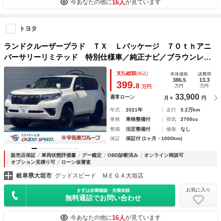
16人
今あなたの他に
が見ています
トヨタ
ランドクルーザープラド ＴＸ Ｌパッケージ ７０ｔｈアニ
バーサリーリミテッド 特別仕様車／純正ナビ／ブラウンレザ
ーシート／パワーシート／レーンキープ／ドライブレコーダー
支払総額
(税込)
本体価格
諸費用
／ビルトインＥＴＣ／シートヒーターベンチレーション／レー
386.5
13.3
399.
8
万円
万円
万円
ダークルーズコントロール／ルーフレール
33,900
通常ローン
月々
円
年式
2021年
走行
5.2万km
車検
車検整備付
排気
2700cc
整備
法定整備付
修復
なし
保証
保証付 (1ヶ月・1000km)
販売店保証
車両状態評価書
グー鑑定
OBD診断済み
オンライン商談可
オプション見積り可
ローン仮審査
岐阜県大垣市
グッドスピード ＭＥＧＡ大垣店
お気に入り
まずは在庫確認・見積依頼
無料通話でお問い合わせ
16人
今あなたの他に
が見ています