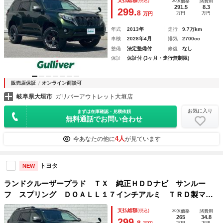
支払総額
(税込)
本体価格
諸費用
イル ＴＲＤ製マフラー ブラックルーフレール バックカメ
291.5
8.3
299.
8
万円
万円
万円
ラ
年式
2013年
走行
9.7万km
車検
2028年4月
排気
2700cc
整備
法定整備付
修復
なし
保証
保証付 (3ヶ月・走行無制限)
販売店保証
オンライン商談可
岐阜県大垣市
ガリバーアウトレット大垣店
お気に入り
まずは在庫確認・見積依頼
無料通話でお問い合わせ
4人
今あなたの他に
が見ています
トヨタ
NEW
ランドクルーザープラド ＴＸ 純正ＨＤＤナビ サンルー
フ スプリング ＤＯＡＬＬ１７インチアルミ ＴＲＤ製マフ
ラー ブラックルーフレール バックカメラ ドライブレコー
支払総額
(税込)
本体価格
諸費用
ダー ＥＴＣ デュアルオートエアコン オートライト
265
34.8
299.