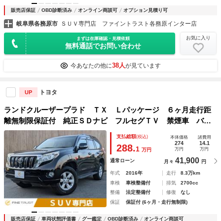
販売店保証
OBD診断済み
オンライン商談可
オプション見積り可
岐阜県各務原市
ＳＵＶ専門店 ファイントラスト各務原インター店
お気に入り
まずは在庫確認・見積依頼
無料通話でお問い合わせ
38人
今あなたの他に
が見ています
トヨタ
UP
ランドクルーザープラド ＴＸ Ｌパッケージ ６ヶ月走行距
離無制限保証付 純正ＳＤナビ フルセグＴＶ 禁煙車 バッ
クカメラ クルーズコントロール ＥＴＣ 本革シート Ｂｌ
支払総額
(税込)
本体価格
諸費用
ｕｅｔｏｏｔｈ クリアランスソナー シートヒータ パワー
274
14.1
288.
1
万円
万円
万円
シート ルーフレール
41,900
通常ローン
月々
円
年式
2016年
走行
8.3万km
車検
車検整備付
排気
2700cc
整備
法定整備付
修復
なし
保証
保証付 (6ヶ月・走行無制限)
販売店保証
車両状態評価書
グー鑑定
OBD診断済み
オンライン商談可