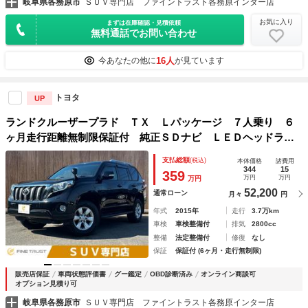
岐阜県各務原市
ＳＵＶ専門店 ファイントラスト各務原インター店
お気に入り
まずは在庫確認・見積依頼
無料通話でお問い合わせ
16人
今あなたの他に
が見ています
トヨタ
UP
ランドクルーザープラド ＴＸ Ｌパッケージ ７人乗り ６
ヶ月走行距離無制限保証付 純正ＳＤナビ ＬＥＤヘッドライ
ト 禁煙車 Ｂカメラ ＥＴＣ クルーズコントロール Ｂｌ
支払総額
(税込)
本体価格
諸費用
ｕｅｔｏｏｔｈ シートヒーター 衝突軽減ブレーキ クリア
344
15
359
万円
万円
万円
ランスソナー ４ＷＤ
52,200
通常ローン
月々
円
年式
2015年
走行
3.7万km
車検
車検整備付
排気
2800cc
整備
法定整備付
修復
なし
保証
保証付 (6ヶ月・走行無制限)
販売店保証
車両状態評価書
グー鑑定
OBD診断済み
オンライン商談可
オプション見積り可
岐阜県各務原市
ＳＵＶ専門店 ファイントラスト各務原インター店