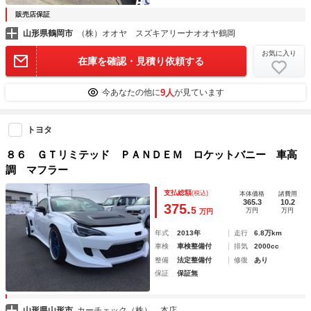
販売店保証
山形県鶴岡市
（株）オオヤ スズキアリーナオオヤ鶴岡
お気に入り
在庫を確認・見積り依頼する
9人
今あなたの他に
が見ています
トヨタ
８６ ＧＴリミテッド ＰＡＮＤＥＭ ロケットバニー 車高
調 マフラー
支払総額
(税込)
本体価格
諸費用
365.3
10.2
375.
5
万円
万円
万円
年式
2013年
走行
6.8万km
車検
車検整備付
排気
2000cc
整備
法定整備付
修復
あり
保証
保証無
山形県山形市
カーチェック（株） 本店