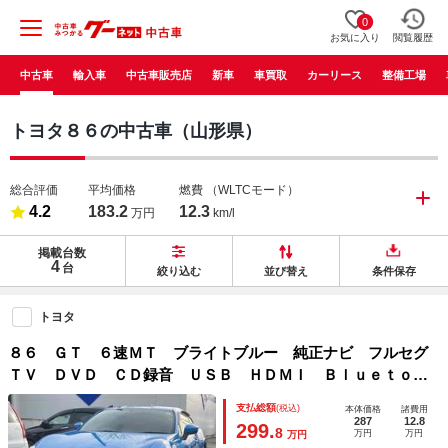
0
お気に入り
閲覧履歴
中古車
輸入車
中古車販売店
新車
車買取
カーリース
整備工場
トヨタ８６の中古車（山形県）
総合評価
平均価格
燃費
（WLTCモード）
4.2
183.2
12.3
万円
km/l
掲載台数
4
台
絞り込む
並び替え
条件保存
トヨタ
８６ ＧＴ ６速ＭＴ ブライトブルー 純正ナビ フルセグ
ＴＶ ＤＶＤ ＣＤ録音 ＵＳＢ ＨＤＭＩ Ｂｌｕｅｔｏｏ
ｔｈ バックカメラ ＥＴＣ クルーズコントロール １７Ａ
支払総額
(税込)
本体価格
諸費用
Ｗ ＴＲＤガーニッシュ スカッフプレート
287
12.8
299.
8
万円
万円
万円