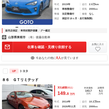
年式
2019年
走行
2.0万km
車検
車検整備付
排気
2000cc
整備
法定整備付
修復
なし
保証
保証付 (6ヶ月・走行無制限)
販売店保証
車両状態評価書
グー鑑定
山形県東根市
（有）後藤自動車
お気に入り
在庫を確認・見積り依頼する
8人
今あなたの他に
が見ています
トヨタ
UP
８６ ＧＴリミテッド
支払総額
(税込)
本体価格
諸費用
143.7
6.1
149.
8
万円
万円
万円
年式
2014年
走行
10.2万km
車検
2026年11月
排気
2000cc