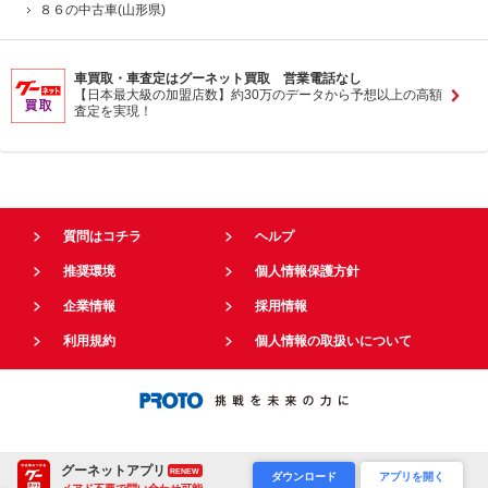
８６の中古車(山形県)
車買取・車査定はグーネット買取 営業電話なし
【日本最大級の加盟店数】約30万のデータから予想以上の高額
査定を実現！
質問はコチラ
ヘルプ
推奨環境
個人情報保護方針
企業情報
採用情報
利用規約
個人情報の取扱いについて
グーネットアプリ
RENEW
ダウンロード
アプリを開く