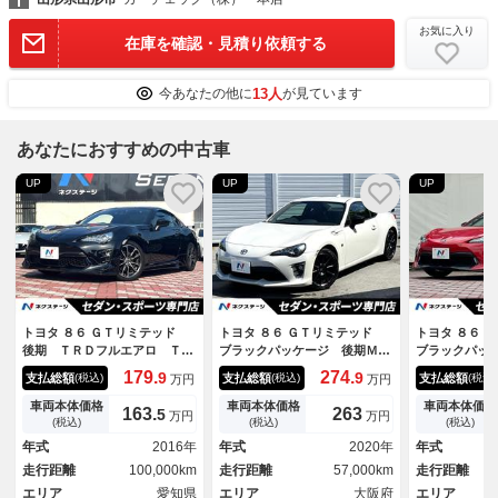
お気に入り
在庫を確認・見積り依頼する
13人
今あなたの他に
が見ています
あなたにおすすめの中古車
UP
UP
UP
トヨタ ８６ ＧＴリミテッド
トヨタ ８６ ＧＴリミテッド
トヨタ ８６
後期 ＴＲＤフルエアロ ＴＲ
ブラックパッケージ 後期Ｍ
ブラックパッ
Ｄハイレスポンスマフラー 純
Ｔ 禁煙車 ｃａｒｒｏｚｚｅ
型 ６ＭＴ 
179.
274.
9
9
支払総額
支払総額
支払総額
(税込)
(税込)
(税込)
万円
万円
正ＳＤナビ バックカメラ Ｌ
ｒｉａ製ディスプレイオーディ
／Ｓ／Ｒ＆ス
ＥＤヘッドライト 純正１７イ
オ バックカメラ ｂｒｅｍｂ
ー） 大型リ
車両本体価格
車両本体価格
車両本体価格
163.
263
5
万円
万円
ンチアルミ アルカンターラコ
ｏ製レッドブレーキキャリパ
ーナー 禁煙
(税込)
(税込)
(税込)
ンビシート シートヒーター
ー 純正１７インチＡＷ ＬＥ
ビ バックカ
年式
2016年
年式
2020年
年式
クルーズコントロール 禁煙車
Ｄヘッド ハーフレザー シー
ｏキャリパー
走行距離
100,000km
走行距離
57,000km
走行距離
トヒーター スマートキー
シートヒータ
エリア
愛知県
エリア
大阪府
エリア