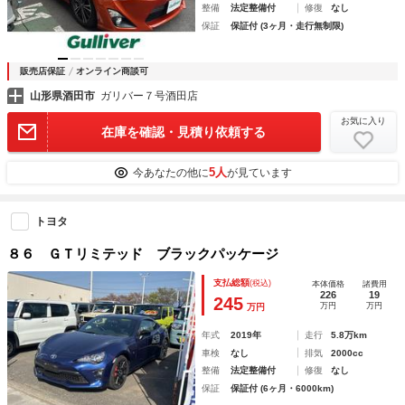
整備
法定整備付
修復
なし
保証
保証付 (3ヶ月・走行無制限)
販売店保証
オンライン商談可
山形県酒田市
ガリバー７号酒田店
お気に入り
在庫を確認・見積り依頼する
5人
今あなたの他に
が見ています
トヨタ
８６ ＧＴリミテッド ブラックパッケージ
支払総額
(税込)
本体価格
諸費用
226
19
245
万円
万円
万円
年式
2019年
走行
5.8万km
車検
なし
排気
2000cc
整備
法定整備付
修復
なし
保証
保証付 (6ヶ月・6000km)