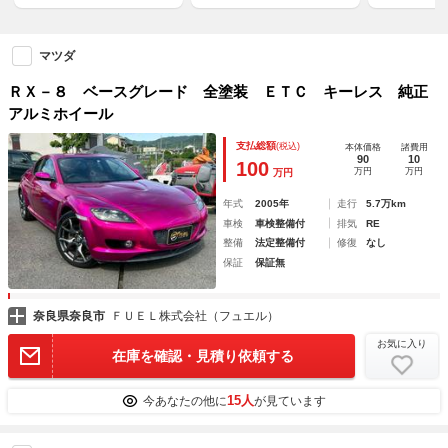
マツダ
ＲＸ－８ ベースグレード 全塗装 ＥＴＣ キーレス 純正
アルミホイール
支払総額
(税込)
本体価格
諸費用
90
10
100
万円
万円
万円
年式
2005年
走行
5.7万km
車検
車検整備付
排気
RE
整備
法定整備付
修復
なし
保証
保証無
奈良県奈良市
ＦＵＥＬ株式会社（フュエル）
お気に入り
在庫を確認・見積り依頼する
15人
今あなたの他に
が見ています