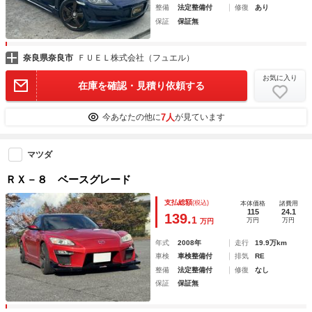
整備
法定整備付
修復
あり
保証
保証無
奈良県奈良市
ＦＵＥＬ株式会社（フュエル）
お気に入り
在庫を確認・見積り依頼する
7人
今あなたの他に
が見ています
マツダ
ＲＸ－８ ベースグレード
支払総額
(税込)
本体価格
諸費用
115
24.1
139.
1
万円
万円
万円
年式
2008年
走行
19.9万km
車検
車検整備付
排気
RE
整備
法定整備付
修復
なし
保証
保証無