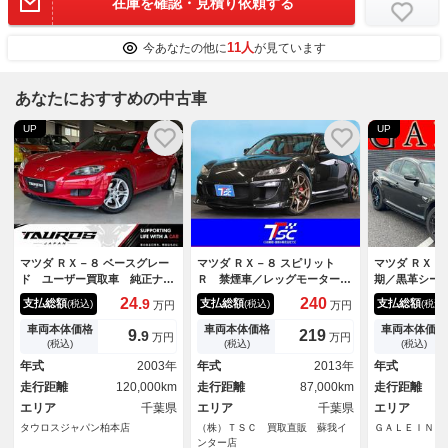
在庫を確認・見積り依頼する
11人
今あなたの他に
が見ています
あなたにおすすめの中古車
UP
UP
マツダ ＲＸ－８ ベースグレー
マツダ ＲＸ－８ スピリット
マツダ ＲＸ－
ド ユーザー買取車 純正ナ
Ｒ 禁煙車／レッグモータース
期／黒革シー
ビ 純正アルミホイール１６イ
ポーツフルエアロ／大型リアス
／ナビ／フル
24.
240
9
支払総額
支払総額
支払総額
(税込)
(税込)
(税込)
万円
万円
ンチ キーレス マニュアル
ポイラー／オートエグゼマフラ
ＴＣ／ＨＩＤ
モード パワーステアリング
ー／純正アルミホイール／社外
ートキー／電
車両本体価格
車両本体価格
車両本体価格
9.
219
9
万円
万円
パワーウィンドウ
７インチナビ／フルセグＴＶ／
ター／パドル
(税込)
(税込)
(税込)
バックカメラ／Ｂｌｕｅｔｏｏ
ＶＤ／Ｍサー
年式
2003年
年式
2013年
年式
ｔｈ接続可／ドライブレコーダ
テアスイッチ
走行距離
120,000km
走行距離
87,000km
走行距離
ー
Ｗ
エリア
千葉県
エリア
千葉県
エリア
タウロスジャパン柏本店
（株）ＴＳＣ 買取直販 蘇我イ
ＧＡＬＥＩＮ 
ンター店