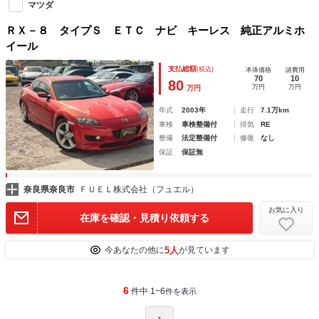
マツダ
ＲＸ－８ タイプＳ ＥＴＣ ナビ キーレス 純正アルミホ
イール
支払総額
(税込)
本体価格
諸費用
70
10
80
万円
万円
万円
年式
2003年
走行
7.1万km
車検
車検整備付
排気
RE
整備
法定整備付
修復
なし
保証
保証無
奈良県奈良市
ＦＵＥＬ株式会社（フュエル）
お気に入り
在庫を確認・見積り依頼する
5人
今あなたの他に
が見ています
6
件中 1~6
件を表示