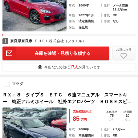
年式
2009年
走行
メータ交換
21.1万km
車検
2027年1月
排気
RE
整備
法定整備無
修復
なし
保証
保証無
奈良県奈良市
ＦＵＥＬ株式会社（フュエル）
お気に入り
在庫を確認・見積り依頼する
17人
今あなたの他に
が見ています
マツダ
ＲＸ－８ タイプＳ ＥＴＣ ６速マニュアル スマートキ
ー 純正アルミホイール 社外エアロパーツ ＢＯＳＥスピー
カー スペアキー 法定車検点検整備付
支払総額
(税込)
本体価格
諸費用
75
10
85
万円
万円
万円
年式
2008年
走行
7.3万km
車検
車検整備付
排気
RE