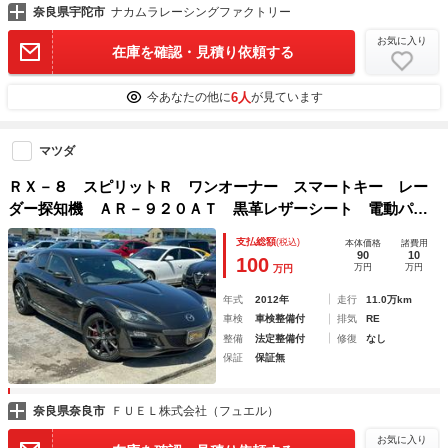
奈良県宇陀市
ナカムラレーシングファクトリー
お気に入り
在庫を確認・見積り依頼する
6人
今あなたの他に
が見ています
マツダ
ＲＸ－８ スピリットＲ ワンオーナー スマートキー レー
ダー探知機 ＡＲ－９２０ＡＴ 黒革レザーシート 電動パワ
ーシート シートヒーター 純正アルミホイール 記録簿 法
支払総額
(税込)
本体価格
諸費用
定車検点検整備 修復歴なし
90
10
100
万円
万円
万円
年式
2012年
走行
11.0万km
車検
車検整備付
排気
RE
整備
法定整備付
修復
なし
保証
保証無
奈良県奈良市
ＦＵＥＬ株式会社（フュエル）
お気に入り