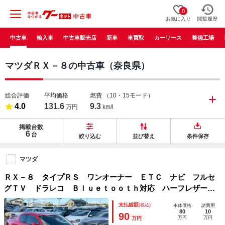
0
お気に入り
閲覧履歴
中古車
輸入車
中古車販売店
新車
車買取
カーリース
整備工場
マツダＲＸ－８の中古車（奈良県）
総合評価
平均価格
燃費
（10・15モード）
4.0
131.6
9.3
万円
km/l
掲載台数
6
台
絞り込む
並び替え
条件保存
マツダ
ＲＸ－８ タイプＲＳ ワンオーナー ＥＴＣ ナビ フルセ
グＴＶ ドラレコ Ｂｌｕｅｔｏｏｔｈ対応 ハーフレザーシ
ート スマートキー 純正アルミホイール 記録簿付
支払総額
(税込)
本体価格
諸費用
80
10
90
万円
万円
万円