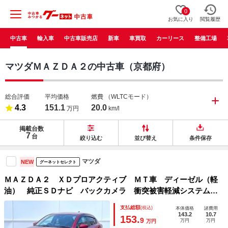
0
お気に入り
閲覧履歴
中古車
輸入車
中古車販売店
新車
車買取
カーリース
整備工場
マツダＭＡＺＤＡ２の中古車（京都府）
総合評価
平均価格
燃費
（WLTCモード）
4.3
151.1
20.0
万円
km/l
掲載台数
7
台
絞り込む
並び替え
条件保存
マツダ
NEW
グーネットセレクト
ＭＡＺＤＡ２ ＸＤプロアクティブ ＭＴ車 ディーゼル（軽
油） 純正ＳＤナビ バックカメラ 衝突被害軽減システム
禁煙車 ドラレコ コーナーセンサー スマートキー ＬＥＤ
支払総額
(税込)
本体価格
諸費用
ヘッド ビルトインＥＴＣ 純正１５インチアルミ オートラ
143.2
10.7
153.
9
万円
万円
万円
イト