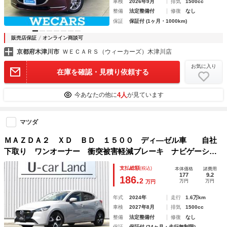
車検
2026年9月
排気
1500cc
整備
法定整備付
修復
なし
保証
保証付 (1ヶ月・1000km)
販売店保証
オンライン商談可
京都府木津川市
ＷＥＣＡＲＳ（ウィーカーズ）木津川店
お気に入り
在庫を確認・見積り依頼する
4人
今あなたの他に
が見ています
マツダ
ＭＡＺＤＡ２ ＸＤ ＢＤ １５００ ディ―ゼル車 自社
下取り ワンオーナー 衝突被害軽減ブレーキ ナビゲーショ
ン フルセグＴＶ カープレイ アンドロイドオート ３６０
支払総額
(税込)
本体価格
諸費用
度カメラ ＬＥＤへッドライト
177
9.2
186.
2
万円
万円
万円
年式
2024年
走行
1.6万km
車検
2027年8月
排気
1500cc
整備
法定整備付
修復
なし
保証
保証付 (24ヶ月・走行無制限)