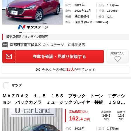
年式
2021年
走行
1.2万km
車検
2026年11月
排気
1500cc
整備
法定整備付
修復
なし
保証
保証付 (3ヶ月・3000km)
販売店保証
オンライン商談可
京都府京都市伏見区
ネクステージ 京都伏見店
お気に入り
在庫を確認・見積り依頼する
13人
今あなたの他に
が見ています
マツダ
ＭＡＺＤＡ２ １．５ １５Ｓ ブラック トーン エディシ
ョン バックカメラ ミュージックプレイヤー接続 ＵＳＢ入
力端子 Ｂｌｕｅｔｏｏｔｈ接続 スマートブレーキ マツダ
支払総額
(税込)
本体価格
諸費用
コネクトナビ ブルートゥース
149.8
12.6
162.
4
万円
万円
万円
年式
2021年
走行
1.9万km