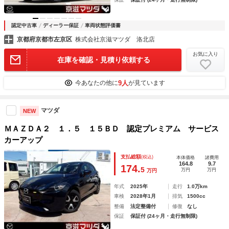
認定中古車
ディーラー保証
車両状態評価書
京都府京都市左京区
株式会社京滋マツダ 洛北店
お気に入り
在庫を確認・見積り依頼する
9人
今あなたの他に
が見ています
マツダ
NEW
ＭＡＺＤＡ２ １．５ １５ＢＤ 認定プレミアム サービス
カーアップ
支払総額
(税込)
本体価格
諸費用
164.8
9.7
174.
5
万円
万円
万円
年式
2025年
走行
1.0万km
車検
2028年1月
排気
1500cc
整備
法定整備付
修復
なし
保証
保証付 (24ヶ月・走行無制限)