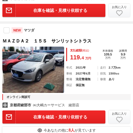
お気に入り
在庫を確認・見積り依頼する
マツダ
NEW
ＭＡＺＤＡ２ １５Ｓ サンリットシトラス
支払総額
(税込)
本体価格
諸費用
109.5
9.9
119.
4
万円
万円
万円
年式
2021年
走行
2.7万km
車検
2027年4月
排気
1500cc
整備
法定整備無
修復
あり
保証
保証無
オンライン商談可
京都府綾部市
㈱大嶋カーサービス 綾部店
お気に入り
在庫を確認・見積り依頼する
8人
今あなたの他に
が見ています