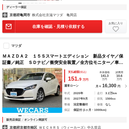
ディーラー保証
京都府亀岡市
株式会社京滋マツダ 亀岡店
お気に入り
在庫を確認・見積り依頼する
マツダ
ＭＡＺＤＡ２ １５Ｓスマートエディション 新品タイヤ／保
証書／純正 ＳＤナビ／衝突安全装置／全方位モニター／車線
逸脱防止支援システム／ドライブレコーダー 純正／ヘッドラ
支払総額
(税込)
本体価格
諸費用
ンプ ＬＥＤ／ＵＳＢジャック／Ｂｌｕｅｔｏｏｔｈ接続／Ｅ
141.3
10.6
151.
9
万円
万円
万円
ＢＤ付ＡＢＳ
16,300
通常ローン
月々
円
年式
2020年
走行
3.2万km
車検
2027年9月
排気
1500cc
整備
法定整備付
修復
なし
保証
保証付 (1ヶ月・1000km)
販売店保証
オンライン商談可
京都府京都市南区
ＷＥＣＡＲＳ（ウィーカーズ）中久世店