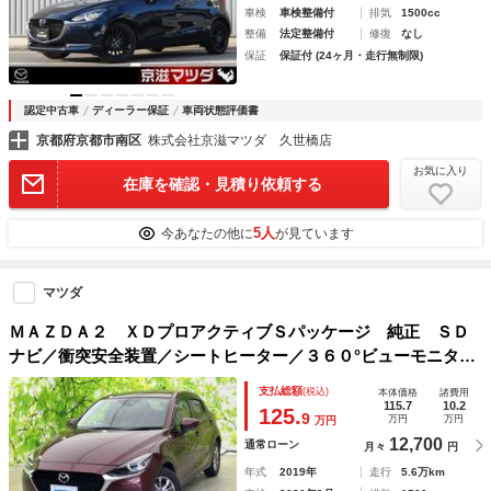
車検
車検整備付
排気
1500cc
整備
法定整備付
修復
なし
保証
保証付 (24ヶ月・走行無制限)
認定中古車
ディーラー保証
車両状態評価書
京都府京都市南区
株式会社京滋マツダ 久世橋店
お気に入り
在庫を確認・見積り依頼する
5人
今あなたの他に
が見ています
マツダ
ＭＡＺＤＡ２ ＸＤプロアクティブＳパッケージ 純正 ＳＤ
ナビ／衝突安全装置／シートヒーター／３６０°ビューモニター
／車線逸脱防止支援システム／ヘッドランプ ＬＥＤ／ＥＴＣ
支払総額
(税込)
本体価格
諸費用
／ＥＢＤ付ＡＢＳ／横滑り防止装置／アイドリングストップ
115.7
10.2
125.
9
万円
万円
万円
12,700
通常ローン
月々
円
年式
2019年
走行
5.6万km