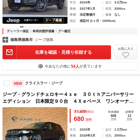
年式
2024年
走行
3.6万km
車検
2027年1月
排気
2000cc
整備
法定整備付
修復
なし
保証
保証付 (1ヶ月・1000km)
ディーラー保証
車両状態評価書
グー鑑定
徳島県徳島市
ジープ徳島
お気に入り
在庫を確認・見積り依頼する
54人
今あなたの他に
が見ています
クライスラー・ジープ
NEW
ジープ・グランドチェロキー４ｘｅ ３０ｔｈアニバーサリー
エディション 日本限定９０台 ４Ｘｅベース ワンオーナ
ー 専用２０インチホイール ３６０度カメラ ＡＬＰＩＮＥ
支払総額
(税込)
本体価格
諸費用
サラウンド シートメモリー シートヒーター＆クーラー パ
668
12
680
万円
万円
万円
ワーゲート ＥＴＣ２．０ ドライブレコーダー
年式
2025年
走行
1.5万km
車検
2028年3月
排気
2000cc