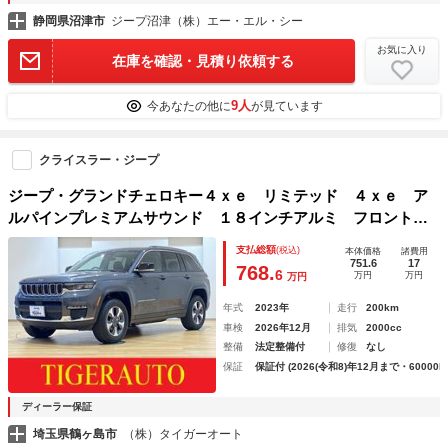
静岡県沼津市
ジープ沼津（株）エー・エル・シー
お気に入り
在庫を確認・見積り依頼する
9人
今あなたの他に
が見ています
クライスラー・ジープ
ジープ・グランドチェロキー４ｘｅ リミテッド ４ｘｅ ア
ルパインプレミアムサウンド １８インチアルミ フロントシ
ートヒーター＆ベンチレーション パークセンス アダプティ
支払総額
(税込)
本体価格
諸費用
ブクルーズコントロール パワーリフトゲート ヒーテッドス
751.6
17
768.
6
万円
万円
万円
テアリングホイール
年式
2023年
走行
200km
車検
2026年12月
排気
2000cc
整備
法定整備付
修復
なし
保証
保証付 (2026(令和8)年12月まで・60000k
ディーラー保証
埼玉県鶴ヶ島市
（株）タイガーオート