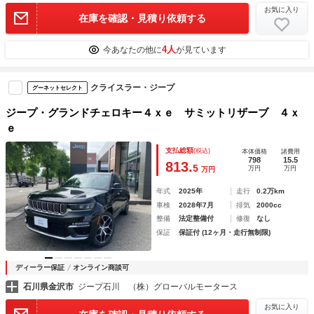
お気に入り
在庫を確認・見積り依頼する
4人
今あなたの他に
が見ています
クライスラー・ジープ
グーネットセレクト
ジープ・グランドチェロキー４ｘｅ サミットリザーブ ４ｘ
ｅ
支払総額
(税込)
本体価格
諸費用
798
15.5
813.
5
万円
万円
万円
年式
2025年
走行
0.2万km
車検
2028年7月
排気
2000cc
整備
法定整備付
修復
なし
保証
保証付 (12ヶ月・走行無制限)
ディーラー保証
オンライン商談可
石川県金沢市
ジープ石川 （株）グローバルモータース
お気に入り