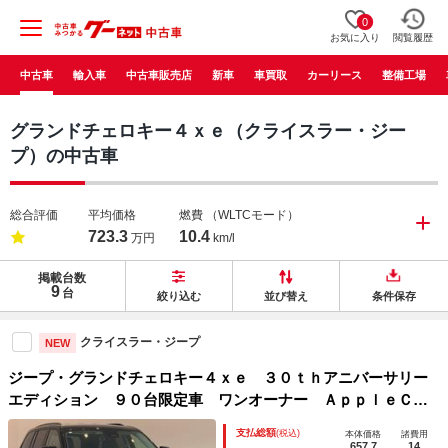
0
お気に入り
閲覧履歴
中古車
輸入車
中古車販売店
新車
車買取
カーリース
整備工場
グランドチェロキー４ｘｅ（クライスラー・ジー
プ）の中古車
総合評価
平均価格
燃費
（WLTCモード）
723.3
10.4
万円
km/l
掲載台数
9
台
絞り込む
並び替え
条件保存
クライスラー・ジープ
NEW
ジープ・グランドチェロキー４ｘｅ ３０ｔｈアニバーサリー
エディション ９０台限定車 ワンオーナー ＡｐｐｌｅＣａ
ｒＰｌａｙ Ｂｌｕｅｔｏｏｔｈ 純正ナビ フルセグ レザ
支払総額
(税込)
本体価格
諸費用
ーシート シートヒーター＆クーラー 前面衝突警報 ＡＣ
657.7
14