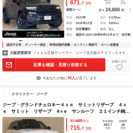
671.
7
万円
万円
万円
Ｃ 電動リアゲート ３６０カメラ 認定中古車保証
24,800
据置ローン
月々
円
年式
2023年
走行
0.6万km
車検
2026年12月
排気
2000cc
整備
法定整備付
修復
なし
保証
保証付 (2027(令和9)年12月まで・走行無制
認定中古車
ディーラー保証
車両状態評価書
オンライン商談可
ローン仮審査
大阪府箕面市
Ｊｅｅｐ正規ディーラー ジープ北大阪ＳＰＯＴｉＣＡＲセンター
お気に入り
在庫を確認・見積り依頼する
44人
今あなたの他に
が見ています
クライスラー・ジープ
ジープ・グランドチェロキー４ｘｅ サミットリザーブ ４ｘ
ｅ サミット リザーブ ４×ｅ サンルーフ ２１インチ純正
ＡＷ シート＆ステアリングヒーター 全周囲カメラ Ａｐｐ
支払総額
(税込)
本体価格
諸費用
ｌｅＣａｒＰｌａｙ Ｂｌｕｅｔｏｏｔｈ 純正ナビＴＶ Ｍ
697.7
18
715.
7
万円
万円
万円
ｃＩｎｔｏｓｈスピーカー ＥＴＣ