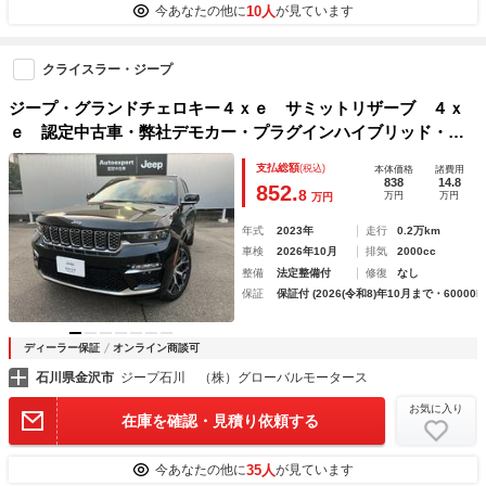
10人
今あなたの他に
が見ています
クライスラー・ジープ
ジープ・グランドチェロキー４ｘｅ サミットリザーブ ４ｘ
ｅ 認定中古車・弊社デモカー・プラグインハイブリッド・Ｅ
Ｖ走行可能・エアサス機能付き・４ＷＤ・走行モード切り替え
支払総額
(税込)
本体価格
諸費用
可能・レザーシート・サンルーフ標準装備・後部座席シートヒ
838
14.8
852.
8
万円
万円
万円
ーター装備
年式
2023年
走行
0.2万km
車検
2026年10月
排気
2000cc
整備
法定整備付
修復
なし
保証
保証付 (2026(令和8)年10月まで・60000k
ディーラー保証
オンライン商談可
石川県金沢市
ジープ石川 （株）グローバルモータース
お気に入り
在庫を確認・見積り依頼する
35人
今あなたの他に
が見ています