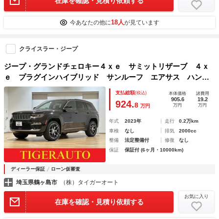
在庫を確認・見積り依頼する
18人
今あなたの他に
が見ています
クライスラー・ジープ
ジープ・グランドチェロキー４ｘｅ サミットリザーブ ４ｘ
ｅ プラグインハイブリッド サンルーフ エアサス ハンズ
フリーリフトゲート パレルモレザーシート シートマッサー
支払総額
(税込)
本体価格
諸費用
ジ マッキントッシュオーディオ ナビ アップルカープレ
905.6
19.2
924.
8
万円
万円
万円
イ アンドロイドオート デジタルミラー
年式
2023年
走行
0.2万km
車検
なし
排気
2000cc
整備
法定整備付
修復
なし
保証
保証付 (6ヶ月・10000km)
ディーラー保証
ローン仮審査
埼玉県鶴ヶ島市
（株）タイガーオート
お気に入り
在庫を確認・見積り依頼する