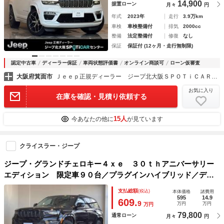
14,900
据置ローン
月々
円
年式
2023年
走行
3.9万km
車検
車検整備付
排気
2000cc
整備
法定整備付
修復
なし
保証
保証付 (12ヶ月・走行無制限)
認定中古車
ディーラー保証
車両状態評価書
オンライン商談可
ローン仮審査
大阪府箕面市
Ｊｅｅｐ正規ディーラー ジープ北大阪ＳＰＯＴｉＣＡＲセンター
お気に入り
在庫を確認・見積り依頼する
15人
今あなたの他に
が見ています
クライスラー・ジープ
ジープ・グランドチェロキー４ｘｅ ３０ｔｈアニバーサリー
エディション 限定車９０台／プラグインハイブリッド／デジ
タルインナーミラー／全方位カメラ／純正ナビ／ＥＴＣ２．０
支払総額
(税込)
本体価格
諸費用
／純正２０インチＡＷ／純正ドラレコ前後／ヘッドアップディ
595
14.9
609.
9
万円
万円
万円
スプレイ／ベンチレーション／シートメモリ
79,800
通常ローン
月々
円