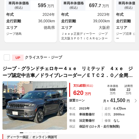
ハイブリッド／デジタルインナ
ーフ ２１インチ純正ＡＷ シ
ＴＣ２．０／
車両本体価格
車両本体価格
車両本体価格
595
697.
7
万円
万円
ーミラー／全方位カメラ／純正
ート＆ステアリングヒーター
ルーズコント
(税込)
(税込)
(税込)
ナビ／ＥＴＣ２．０／純正２０
全周囲カメラ ＡｐｐｌｅＣａ
アコン／ＬＥ
年式
2024年
年式
2023年
年式
インチＡＷ／純正ドラレコ前後
ｒＰｌａｙ Ｂｌｕｅｔｏｏｔ
走行距離
36,000km
走行距離
39,000km
走行距離
／ヘッドアップディスプレイ／
ｈ 純正ナビＴＶ ＭｃＩｎｔ
ベンチレーション／シートメモ
エリア
徳島県
ｏｓｈスピーカー ＥＴＣ
エリア
大阪府
エリア
リ
ジープ徳島
Ｊｅｅｐ正規ディーラー ジープ
ジープ沼津（株
北大阪ＳＰＯＴｉＣＡＲセンター
ー
クライスラー・ジープ
UP
ジープ・グランドチェロキー４ｘｅ リミテッド ４ｘｅ ジ
ープ認定中古車／ドライブレコーダー／ＥＴＣ２．０／全周囲
カメラ／クルーズコントロール／シートエアコン／ＬＥＤヘッ
支払総額
(税込)
本体価格
諸費用
ドライト
598
22
620
万円
万円
万円
41,500
据置ローン
月々
円
年式
2023年
走行
0.4万km
車検
車検整備付
排気
2000cc
整備
法定整備付
修復
なし
保証
保証付 (12ヶ月・走行無制限)
ディーラー保証
オンライン商談可