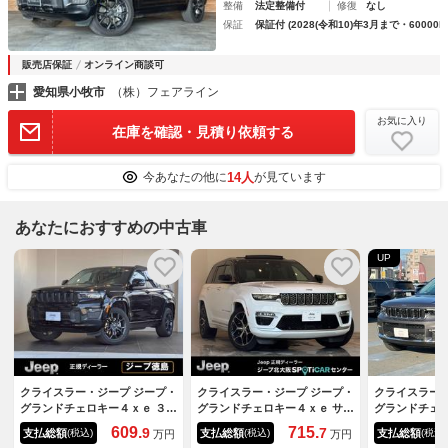
整備
法定整備付
修復
なし
保証
保証付 (2028(令和10)年3月まで・60000k
販売店保証
オンライン商談可
愛知県小牧市
（株）フェアライン
お気に入り
在庫を確認・見積り依頼する
14人
今あなたの他に
が見ています
あなたにおすすめの中古車
UP
クライスラー・ジープ ジープ・
クライスラー・ジープ ジープ・
クライスラー・
グランドチェロキー４ｘｅ ３０
グランドチェロキー４ｘｅ サミ
グランドチェロ
ｔｈアニバーサリーエディショ
ットリザーブ ４ｘｅ サミッ
テッド ４ｘ
609.
715.
9
7
支払総額
支払総額
支払総額
(税込)
(税込)
(税込)
万円
万円
ン 限定車９０台／プラグイン
ト リザーブ ４×ｅ サンル
古車／ドライ