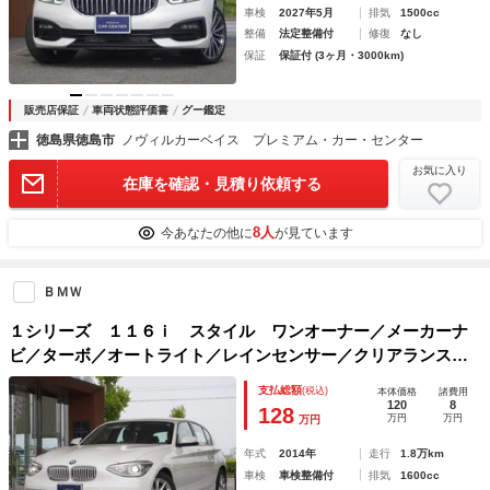
車検
2027年5月
排気
1500cc
整備
法定整備付
修復
なし
保証
保証付 (3ヶ月・3000km)
販売店保証
車両状態評価書
グー鑑定
徳島県徳島市
ノヴィルカーベイス プレミアム・カー・センター
お気に入り
在庫を確認・見積り依頼する
8人
今あなたの他に
が見ています
ＢＭＷ
１シリーズ １１６ｉ スタイル ワンオーナー／メーカーナ
ビ／ターボ／オートライト／レインセンサー／クリアランスソ
ナー／ＨＩＤヘッドライト／保証書／記録簿／バックカメラ／
支払総額
(税込)
本体価格
諸費用
プッシュスタート
120
8
128
万円
万円
万円
年式
2014年
走行
1.8万km
車検
車検整備付
排気
1600cc