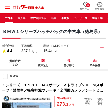
0
お気に入り
閲覧履歴
中古車
輸入車
中古車販売店
新車
車買取
カーリース
整備工場
ＢＭＷ１シリーズハッチバックの中古車（徳島県）
総合評価
平均価格
燃費
（WLTCモード）
4.4
237.1
15.4
万円
km/l
掲載台数
3
台
絞り込む
並び替え
条件保存
ＢＭＷ
１シリーズ １１８ｉ Ｍスポーツ ｅドライブ２０ Ｍスポ
ーツ／禁煙車／衝突軽減ブレーキ／全周囲カメラ／シートヒー
ター／運転席電動シート／１８インチホイール／ドライビング
支払総額
(税込)
本体価格
諸費用
アシスタントプロフェッショナル／パーキングアシストプラス
253
20.2
273.
2
万円
万円
万円