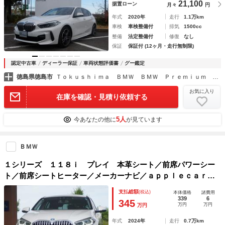
21,100
据置ローン
月々
円
年式
2020年
走行
1.1万km
車検
車検整備付
排気
1500cc
整備
法定整備付
修復
なし
保証
保証付 (12ヶ月・走行無制限)
認定中古車
ディーラー保証
車両状態評価書
グー鑑定
徳島県徳島市
Ｔｏｋｕｓｈｉｍａ ＢＭＷ ＢＭＷ Ｐｒｅｍｉｕｍ Ｓｅｌｅｃｔｉｏｎ 徳島
お気に入り
在庫を確認・見積り依頼する
5人
今あなたの他に
が見ています
ＢＭＷ
１シリーズ １１８ｉ プレイ 本革シート／前席パワーシー
ト／前席シートヒーター／メーカーナビ／ａｐｐｌｅｃａｒｐ
ｌａｙ／バックカメラ／アダプティブクルーズ／衝突被害軽減
支払総額
(税込)
本体価格
諸費用
／ＬＥＤ／純正１８インチＡＷ／ＥＴＣ２．０
339
6
345
万円
万円
万円
年式
2024年
走行
0.7万km