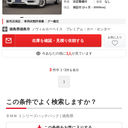
整備
法定整備付
修復
なし
保証
保証付 (3ヶ月・3000km)
販売店保証
車両状態評価書
グー鑑定
徳島県徳島市
ノヴィルカーベイス プレミアム・カー・センター
お気に入り
在庫を確認・見積り依頼する
3人
今あなたの他に
が見ています
3
件中 1~3
件を表示
1
この条件でよく検索しますか？
ＢＭＷ １シリーズハッチバック | 徳島県
この条件をお気に入りする