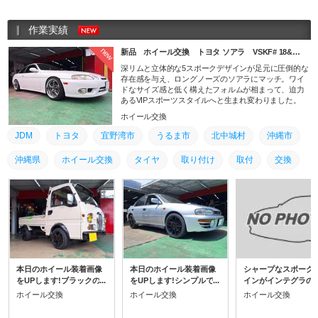
作業実績
new
新品 ホイール交換 トヨタ ソアラ VSKF# 18&…
深リムと立体的な5スポークデザインが足元に圧倒的な
存在感を与え、ロングノーズのソアラにマッチ。ワイ
ドなサイズ感と低く構えたフォルムが相まって、迫力
あるVIPスポーツスタイルへと生まれ変わりました。
ホイール交換
トヨタ
宜野湾市
うるま市
北中城村
沖縄市
JDM
沖縄県
ホイール交換
タイヤ
取り付け
取付
交換
本日のホイール装着画像
本日のホイール装着画像
シャープなスポーク
をUPします!ブラックの5
をUPします!シンプルで
インがインテグラの
スポークデザインがサン
シャープなスポークデザ
ーティなボディにマ
ホイール交換
ホイール交換
ホイール交換
バークラシックのレトロ
インがインプレッサのス
し、足元を軽快で引
な雰囲気にスポーティな
ポーティなボディにマッ
まった印象へと一新