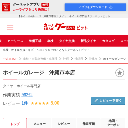
グーネットアプリ
無料
アプリをダウンロード
カーライフをより快適に！
【ホイールガレージ 沖縄市本店】タイヤ・ホイール専門店！グーネットピット
取
カーリース
整備工場
車検
タイヤ交換
新品タイヤ
カタログ
ロー
車検・オイル交換・キズ・ヘコミクルマのことならグーネットピット
中古車TOP
車検・自動車整備・車修理
沖縄
沖縄県
沖縄市
ホイールガレージ
ホイールガレージ 沖縄市本店
タイヤ・ホイール専門店
作業実績
963件
1件
5.00
レビュー
地図・
メニュー
レビュー
作業実績
トップ
クーポン