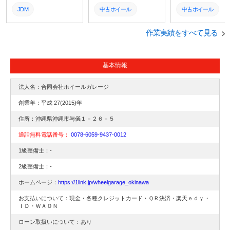
アクセントを加えます。
チし、足元を引き締まっ
ストを抑えながら、
JDM
中古ホイール
中古ホイール
タイヤを交換(4本)するの
た印象へ一新。タイヤを
イリッシュなスポー
にかかる時間は?↓詳細動
交換(4本)するのにかかる
タイルに仕上がりま
スバル
スバル
ホンダ
画はこちら
時間は?
た。↓詳細動画はこ
作業実績をすべて見る
宜野湾市
宜野湾市
宜野湾市
うるま市
うるま市
うるま市
基本情報
北中城村
北中城村
北中城村
法人名：合同会社ホイールガレージ
沖縄市
沖縄市
沖縄市
創業年：平成 27(2015)年
沖縄県
沖縄県
沖縄県
住所：沖縄県沖縄市与儀１－２６－５
通話無料電話番号：
0078-6059-9437-0012
ホイール交換
ホイール交換
ホイール交換
1級整備士：-
タイヤ
タイヤ
タイヤ
2級整備士：-
取り付け
取り付け
取り付け
ホームページ：
https://1link.jp/wheelgarage_okinawa
取付
取付
取付
お支払いについて：現金・各種クレジットカード・ＱＲ決済・楽天ｅｄｙ・
ＩＤ・ＷＡＯＮ
交換
交換
交換
ローン取扱いについて：あり