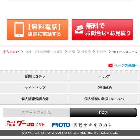
中古車TOP
車検・自動車整備・車修理
沖縄
沖縄県
沖縄市
ホイールガレージ
ページの先頭へ
質問はコチラ
ヘルプ
サイトマップ
利用規約
個人情報保護方針
個人情報の取扱いについて
スマートフォン版
PC版
COPYRIGHT©PROTO CORPORATION. ALL RIGHTS RESERVED.