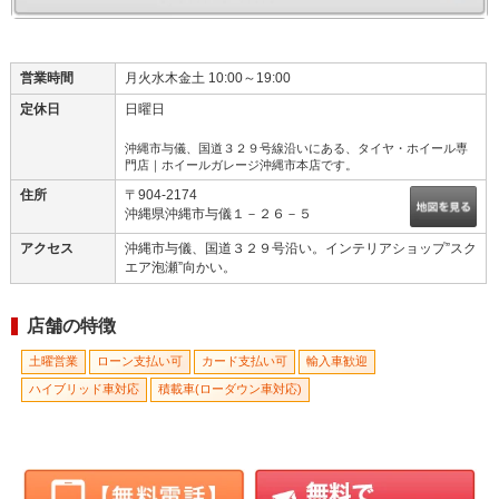
営業時間
月火水木金土 10:00～19:00
定休日
日曜日
沖縄市与儀、国道３２９号線沿いにある、タイヤ・ホイール専
門店｜ホイールガレージ沖縄市本店です。
住所
〒904-2174
沖縄県沖縄市与儀１－２６－５
アクセス
沖縄市与儀、国道３２９号沿い。インテリアショップ”スク
エア泡瀬”向かい。
店舗の特徴
土曜営業
ローン支払い可
カード支払い可
輸入車歓迎
ハイブリッド車対応
積載車(ローダウン車対応)