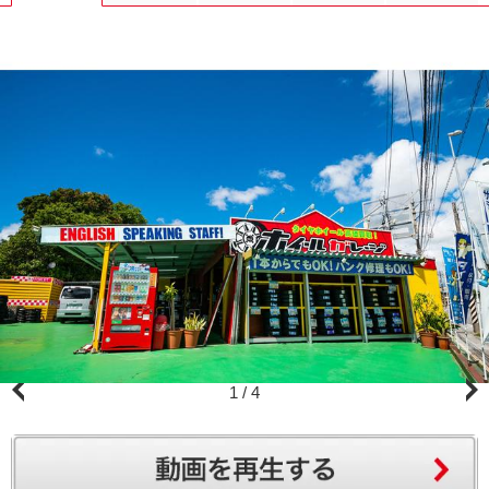
1
/
4
赤い看板が目印です。